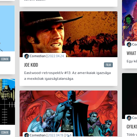
WHAT I
Comedian |
2022.04.24.
COMIX
Egy k
JOE KIDD
FILM
Eastwood-retrospektív #13: Az amerikaiak igazsága
a mexikóiak igazságtalansága.
GYILK
COMIX
Több v
Comedian |
|
2022.04.19.
1