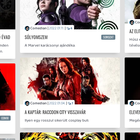
Comedian |
|
2022.01.11.
4
AZ EL
Ő ÉVAD
SÓLYOMSZEM
SOROZAT
Húsz 
inden
A Marvel karácsonyi ajándéka.
tévés
n.
Comedian |
|
2022.01.04.
7
A KAPTÁR: RACCOON CITY VISSZAVÁR
ELEVE
COMIX
Ilyen egy rosszul sikerült cosplay buli.
Megér