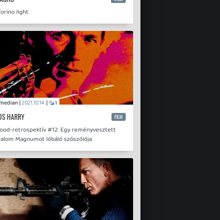
Gran Torino light.
Comedian |
|
2021.10.14.
1
OS HARRY
FILM
ood-retrospektív #12: Egy reményvesztett
dalom Magnumot lóbáló szószólója.