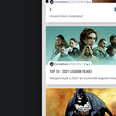
Comedian |
|
2025.03.08.
5
X
Ha pornózol, meghalsz!
Comedian |
|
2023.09.21.
2
TOP 10 - 2021 LEGJOBB FILMJEI
Rangsoroljuk a 2021-es esztendő legjobb filmj