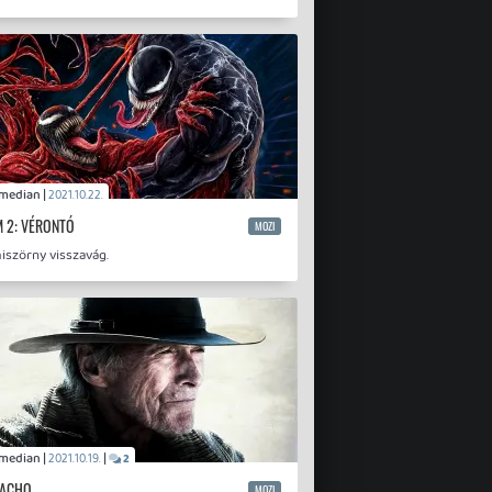
Comedian |
2021.10.22.
 2: VÉRONTÓ
MOZI
iszörny visszavág.
Comedian |
|
2021.10.19.
2
MACHO
MOZI