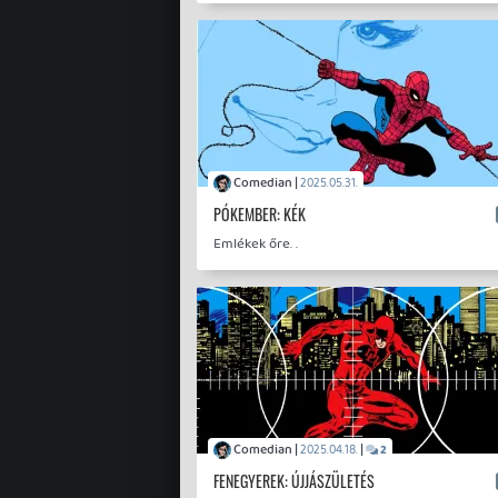
Comedian |
2025.05.31.
PÓKEMBER: KÉK
Emlékek őre. .
Comedian |
|
2025.04.18.
2
FENEGYEREK: ÚJJÁSZÜLETÉS