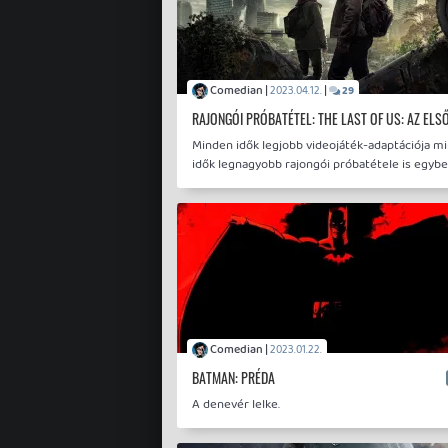
Comedian |
|
2023.04.12.
29
RAJONGÓI PRÓBATÉTEL: THE LAST OF US: AZ ELS
Minden idők legjobb videojáték-adaptációja m
idők legnagyobb rajongói próbatétele is egybe
Comedian |
2023.01.22.
BATMAN: PRÉDA
A denevér lelke.