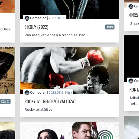
NINCS
Comedian |
2022.01.22.
Itt az
SIKOLY (2022)
MOZI
ő Jack
Van még vér ebben a franchise-ban.
IRON 
Comedian |
|
2022.01.16.
1
Halhat
ROCKY IV - RENDEZŐI VÁLTOZAT
COMIX
metal
Rocky újratöltve!