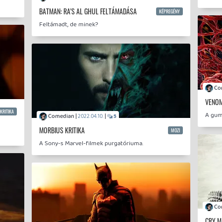
BATMAN: RA'S AL GHUL FELTÁMADÁSA
KÉPREGÉNY
Feltámadt, de minek?
VENOM
KRITIKA
A gum
Comedian |
|
2022.04.10.
5
MORBIUS KRITIKA
MOZI
A Sony-s Marvel-filmek purgatóriuma.
CRY 