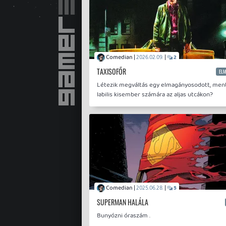
Comedian |
|
2026.02.09.
2
TAXISOFŐR
ELM
Létezik megváltás egy elmagányosodott, ment
labilis kisember számára az aljas utcákon?
Comedian |
|
2025.06.28.
5
SUPERMAN HALÁLA
Bunyózni óraszám .