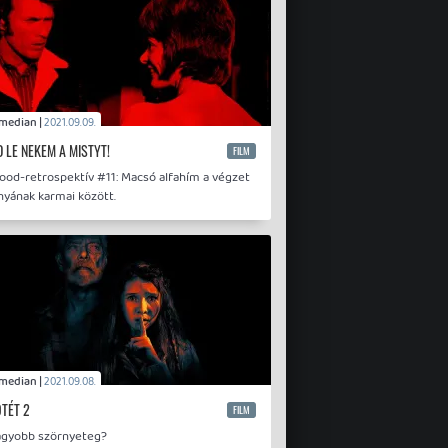
Comedian |
2021.09.09.
D LE NEKEM A MISTYT!
FILM
ood-retrospektív #11: Macsó alfahím a végzet
nyának karmai között.
Comedian |
2021.09.08.
TÉT 2
FILM
nagyobb szörnyeteg?