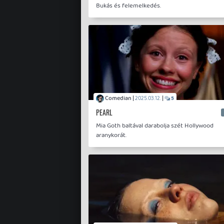
Bukás és felemelkedés.
Comedian |
|
2025.03.12.
5
PEARL
Mia Goth baltával darabolja szét Hollywood
aranykorát.