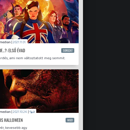
Comedian |
2021.11.01.
F...?: ELSŐ ÉVAD
SOROZAT
érdés, ami nem változtatott meg semmit.
Comedian |
|
2021.10.24.
2
OS HALLOWEEN
MOZI
ér, kevesebb agy.