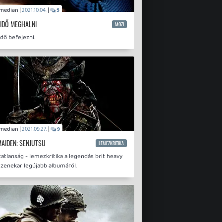
Comedian |
|
2021.10.04.
5
 IDŐ MEGHALNI
MOZI
 idő befejezni.
Comedian |
|
2021.09.27.
9
MAIDEN: SENJUTSU
LEMEZKRITIKA
atlanság - lemezkritika a legendás brit heavy
 zenekar legújabb albumáról.