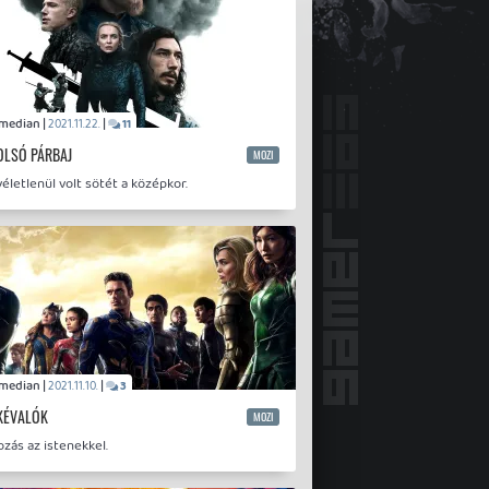
Comedian |
|
2021.11.22.
11
OLSÓ PÁRBAJ
MOZI
letlenül volt sötét a középkor.
Comedian |
|
2021.11.10.
3
KÉVALÓK
MOZI
ozás az istenekkel.