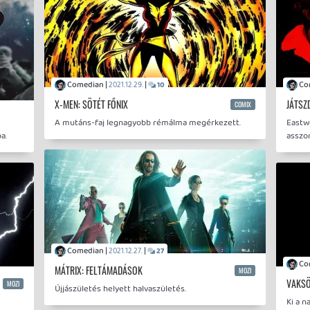
Comedian |
|
2021.12.29.
10
X-MEN: SÖTÉT FŐNIX
JÁTSZ
COMIX
A mutáns-faj legnagyobb rémálma megérkezett.
Eastw
a.
asszo
Comedian |
|
2021.12.27.
27
MÁTRIX: FELTÁMADÁSOK
MOZI
VAKSÖ
MOZI
Újjászületés helyett halvaszületés.
Ki a 