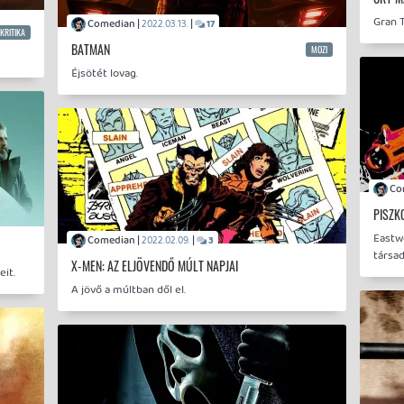
Comedian |
|
2022.03.13.
17
KRITIKA
BATMAN
MOZI
Éjsötét lovag.
PISZK
Eastw
Comedian |
|
2022.02.09.
3
társa
X-MEN: AZ ELJÖVENDŐ MÚLT NAPJAI
eit.
A jövő a múltban dől el.