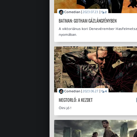
Comedian |
|
2023.07.23.
2
BATMAN: GOTHAM GÁZLÁNGFÉNYBEN
A viktoriánus kori Denevérember Hasfelmetsz
nyomában.
Comedian |
|
2023.06.27.
4
MEGTORLÓ: A KEZDET
Ölni jó !