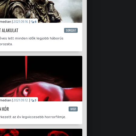
Comedian |
|
2021.09.16.
6
IT ALAKULAT
SOROZAT
éves lett minden idők legjobb háborús
orozata.
Comedian |
|
2021.09.12.
3
N KÓR
MOZI
kezett az év legviccesebb horrorfilmje.