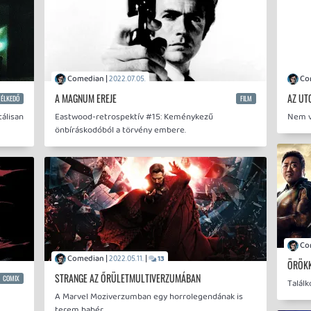
Comedian |
2022.07.05.
A MAGNUM EREJE
AZ UT
ÉLKEDŐ
FILM
álisan
Eastwood-retrospektív #15: Keménykezű
Nem vé
önbíráskodóból a törvény embere.
Comedian |
|
2022.05.11.
13
ÖRÖK
STRANGE AZ ŐRÜLETMULTIVERZUMÁBAN
COMIX
Találk
A Marvel Moziverzumban egy horrolegendának is
terem babér.