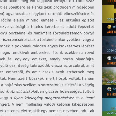
ad akkor még élő tagjaival lefolytatott több száz
THE EXI
, és Spielberg és Hanks (akik produceri minőségben
en) ugyancsak az egykori katonák elbeszéléseire és
 főcím elején mindig elmesélik az aktuális epizód
2026.0
ezve valósághű, hiteles keretbe az adott fejezetet
ax
AACE 
áború borzalmai és maximális fordulatszámon pörgő
r (szerencsére) csak a történelemkönyvekben vagy a
ennek a pokolnak minden egyes kínkeserves lépését
2026.0
mégis rendkívüli embereket látunk ezekben a rövid
p3
ek fel egy-egy emléket, amely során olyanfajta,
ÁPRILI
ülő őszinteség tükröződik vissza az arcukról, amit
 az emberből, és amit csakis azok érthetnek meg
lték. Nem azért büszkék, mert hősök voltak, hanem
2026.0
a bajtársias szellem a sorozatot is elejétől a végéig
Ne
essünk
Az elit alakulat
ban giccses hősiességet, túltolt
MY FRI
t vagy a
Ryan közlegény megmentésé
hez és a
Pearl
gert. A nem mellesleg valódi katonai kiképzésben
et keltenek életre, akik egy nemzet nevében indultak
2026.0