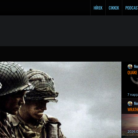
HÍREK
CIKKEK
PODCAS
Ne
QUAKE
7 napj
Ne
WRATH
2026.0