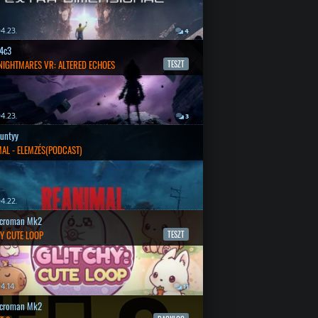
4.23.
4
4c3
 NIGHTMARES VR: ALTERED ECHOES
TESZT
4.23.
3
untyy
AL - ELEMZÉS(PODCAST)
4.22.
croman Mk2
Y CUTE LOOP
TESZT
4.14.
11
croman Mk2