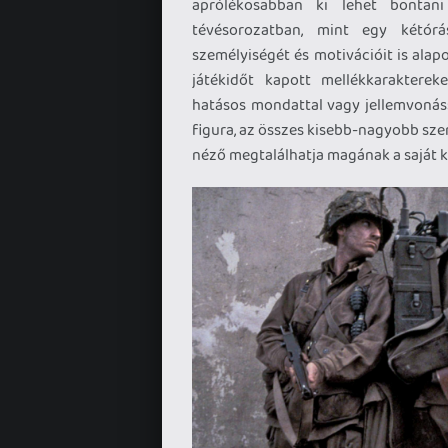
aprólékosabban ki lehet bontani
tévésorozatban, mint egy kétórás
személyiségét és motivációit is ala
játékidőt kapott mellékkarakterek
hatásos mondattal vagy jellemvonáss
figura, az összes kisebb-nagyobb szer
néző megtalálhatja magának a saját 