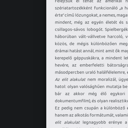
Felejtsük el tehát az amerikai h
szériatartozékként funkcionáló „a
érte” című lózungokat, a nemes, magas
mindent, még az egyén életét és s
csillagos-sávos lobogót. Spielbergé
háborúban vált-vállvetve harcoló, v
közös, de mégis különbözően meg
drámai hatást annál, mint amit ők ma
kerepelő géppuskákra, a mindent le
hevére, az emberfeletti bátorság
másodpercben uraló halálfélelemre, é
Az elit alakulat
nem moralizál, ügyes
hatol: olyan valósághűen mutatja be
bár az akkor még élő egykori k
dokumentumfilm), és olyan realisztiku
Ez pedig nem csupán a különböző ep
hanem az alkotás formátumát, valamin
elit alakulat
legnagyobb erénye a 