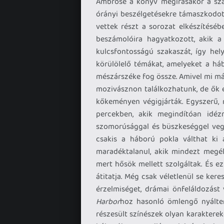
Ambrose a könyv megírásakor a száz
órányi beszélgetésekre támaszkodott
vettek részt a sorozat elkészítéséb
beszámolóira hagyatkozott, akik a
kulcsfontosságú szakaszát, így hely
körülölelő témákat, amelyeket a h
mészárszéke fog össze. Amivel mi má
mozivásznon találkozhatunk, de ők 
kőkeményen végigjárták. Egyszerű, 
percekben, akik megindítóan idézn
szomorúsággal és büszkeséggel vegy
csakis a háború pokla válthat ki
maradéktalanul, akik mindezt megé
mert hősök mellett szolgáltak. És ez 
átitatja. Még csak véletlenül se ker
érzelmiséget, drámai önfeláldozás
Harbor
hoz hasonló ömlengő nyálten
részesült színészek olyan karakterek