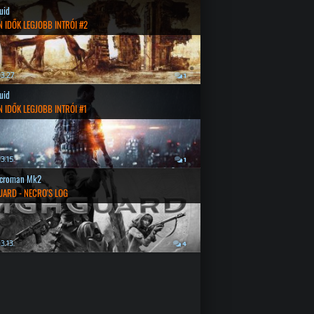
quid
 IDŐK LEGJOBB INTRÓI #2
3.27.
1
quid
 IDŐK LEGJOBB INTRÓI #1
3.15.
1
croman Mk2
UARD - NECRO'S LOG
3.13.
4