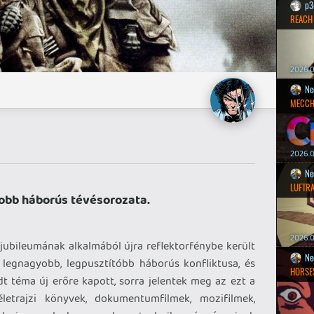
p3
REACH
2026.0
Ne
MECCH
2026.0
Ne
LUFTR
jobb háborús tévésorozata.
2026.0
jubileumának alkalmából újra reflektorfénybe került
Ne
legnagyobb, legpusztítóbb háborús konfliktusa, és
HORSE
t téma új erőre kapott, sorra jelentek meg az ezt a
életrajzi könyvek, dokumentumfilmek, mozifilmek,