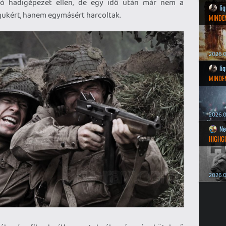
ró hadigépezet ellen, de egy idő után már nem a
li
gukért, hanem egymásért harcoltak.
MINDEN
2026.0
li
MINDEN
2026.0
Ne
HIGHG
2026.0