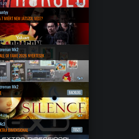
5.20.
20
untyy
 7 MIÉRT NEM JÁTSZOL VELE?
.11.
croman Mk2
ALL OF FAME 2026 NYERTESEK
5.07.
3
croman Mk2
E
BACKLOG
4.28.
6
4c3
EXTRA DIMENSIONAL
TESZT