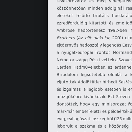
tévésorozatok és még videojáték
köszönhetően minden addiginál rea
életeket felőrlő brutális húsdará
ezredfordulóig kitartott, és eme id
Ambrose hadtörténész 1992-ben m
Brothers
(
Az elit alakulat
, 2001) cí
ejtőernyős hadosztály legendás Easy 
a nyugat-európai frontot Normand
Németországig. Részt vettek a Szövet
Garden Hadműveletben, az ardennek
Birodalom legsötétebb oldalát a k
eljutottak Adolf Hitler hírhedt Sasfé
és izgalmas, a legjobb esetben is en
mozgóképre kívánkozik. Ezt Steven 
döntöttek, hogy egy minisorozat f
már-már emberfeletti és példaértékű
évig, csillagászati összegből (125 mil
leborult a szakma és a közönség. 