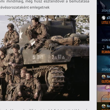
ami mindmáig, még húsz esztendővel a bemutatása
 tévésorozataként emlegetnek
2026.0
p3
LITTLE
2026.0
Bo
REANIM
2026.0
Ne
GLITCH
2026.0
Ne