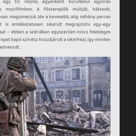
 egy tíz részes, egyenként körülbelül egyórás
 mozifilmben. A főszereplők múltját, hátterét,
posan megismerjük (de a kevesebb, alig néhány perces
et is emlékezetesen sikerült megrajzolni egy-egy
al – ebben a szériában egyszerűen nincs felesleges
epet kapó színész hozzájárult a sikerhez), így minden
kedvencét.