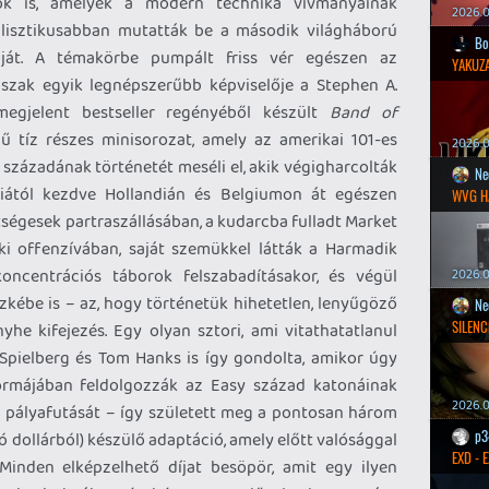
ok is, amelyek a modern technika vívmányainak
2026.0
lisztikusabban mutatták be a második világháború
Bo
lóját. A témakörbe pumpált friss vér egészen az
YAKUZA
őszak egyik legnépszerűbb képviselője a Stephen A.
egjelent bestseller regényéből készült
Band of
mű tíz részes minisorozat, amely az amerikai 101-es
2026.05
századának történetét meséli el, akik végigharcolták
Ne
iától kezdve Hollandián és Belgiumon át egészen
WVG H
ségesek partraszállásában, a kudarcba fulladt Market
i offenzívában, saját szemükkel látták a Harmadik
oncentrációs táborok felszabadításakor, és végül
2026.0
szkébe is – az, hogy történetük hihetetlen, lenyűgöző
Ne
SILENC
yhe kifejezés. Egy olyan sztori, ami vitathatatlanul
Spielberg és Tom Hanks is így gondolta, amikor úgy
ormájában feldolgozzák az Easy század katonáinak
2026.0
 pályafutását – így született meg a pontosan három
p3
lió dollárból) készülő adaptáció, amely előtt valósággal
EXD - 
Minden elképzelhető díjat besöpör, amit egy ilyen