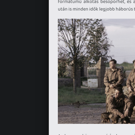
formátumú alkotás besöpörhet, és 
után is minden idők legjobb háborús