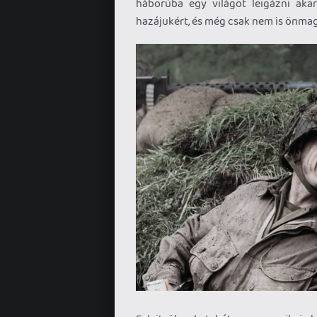
háborúba egy világot leigázni aka
hazájukért, és még csak nem is önma