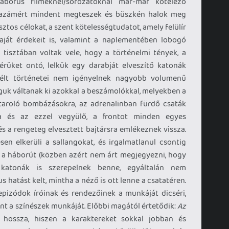
áborús filmeknél/sorozatoknál már-már kötelező
 hazámért mindent megteszek és büszkén halok meg
ztos célokat, a szent kötelességtudatot, amely felülír
aját érdekeit is, valamint a naplementében lobogó
k tisztában voltak vele, hogy a történelmi tények, a
érüket ontó, lelkük egy darabját elveszítő katonák
élt történetei nem igényelnek nagyobb volumenű
guk váltanak ki azokkal a beszámolókkal, melyekben a
taroló bombázásokra, az adrenalinban fürdő csaták
ra és az ezzel vegyülő, a frontot minden egyes
s a rengeteg elvesztett bajtársra emlékeznek vissza.
en elkerüli a sallangokat, és irgalmatlanul csontig
 a háborút (közben azért nem árt megjegyezni, hogy
atonák is szerepelnek benne, egyáltalán nem
s hatást kelt, mintha a néző is ott lenne a csatatéren.
izódok íróinak és rendezőinek a munkáját dicséri,
t a színészek munkáját. Előbbi magától értetődik:
Az
hossza, hiszen a karaktereket sokkal jobban és