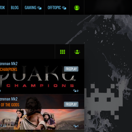
TOK
BLOG
GAMING
OFFTOPIC
croman Mk2
 CHAMPIONS
FREEPLAY
a
2
croman Mk2
 OF THE GODS
FREEPLAY
7.22.
1