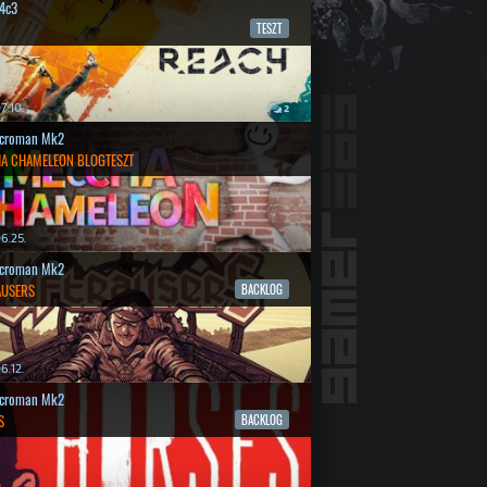
4c3
TESZT
7.10.
2
croman Mk2
A CHAMELEON BLOGTESZT
6.25.
croman Mk2
AUSERS
BACKLOG
6.12.
croman Mk2
S
BACKLOG