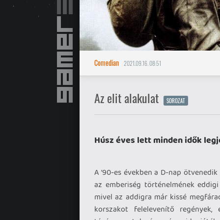
Comedian
2021.09.16. 08:51
Az elit alakulat
SOROZAT
Húsz éves lett minden idők leg
A ’90-es években a D-nap ötvenedik 
az emberiség történelmének eddigi 
mivel az addigra már kissé megfárad
korszakot felelevenítő regények, 