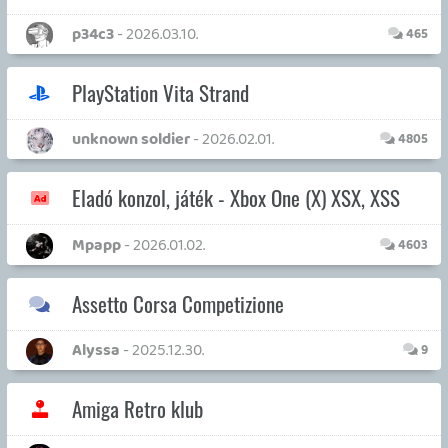
PC Gamerz
Jozsef76
- 2025.09.07.
4530
Bounty podcast ajánlatai
Bountyy
- 2025.09.02.
10
Android és ami belefér
Necroman Mk2
- 2025.08.27.
8872
Mafia: The Old Country
0
Wuchang
Necroman Mk2
- 2025.08.18.
50
The Witcher 3: Wild Hunt
p34c3
- 2025.08.07.
1326