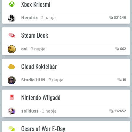
Gears of War E-Day
GOW Beast mode
- 4 napja
2
Ace Combat főhadiszállás
soliduss
- 2026.07.22.
145
Battlefield 6
soliduss
- 2026.07.20.
201
Eladó konzol, játék - PlayStation 4, PS5
nkaresz6989
- 2026.07.20.
12248
Overwatch
Necroman Mk2
- 2026.07.20.
617
Warhammer 40K: Space Marine 2
soliduss
- 2026.07.08.
266