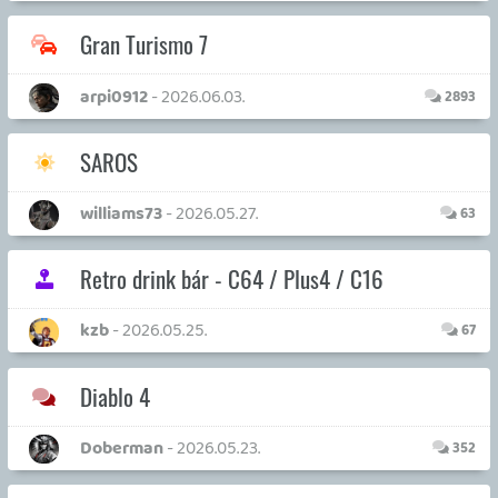
Diablo 2
p34c3
- 2026.03.10.
465
PlayStation Vita Strand
unknown soldier
- 2026.02.01.
4805
Eladó konzol, játék - Xbox One (X) XSX, XSS
Mpapp
- 2026.01.02.
4603
Assetto Corsa Competizione
Alyssa
- 2025.12.30.
9
Amiga Retro klub
Stinger
- 2025.12.27.
95
Forza Motorsport - boxutca