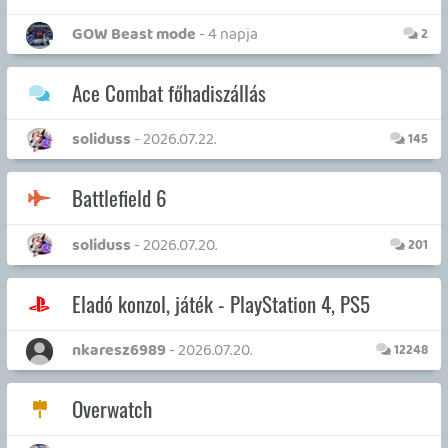
Cyberpunk 2077
soliduss
- 2026.07.02.
2130
World of WarCraft
evoken
- 2026.06.21.
4868
Final Fantasy VII Re-make | Jelöletlen spoilerek!
soliduss
- 2026.06.12.
210
Gran Turismo 7
arpi0912
- 2026.06.03.
2893
SAROS
williams73
- 2026.05.27.
63
Retro drink bár - C64 / Plus4 / C16