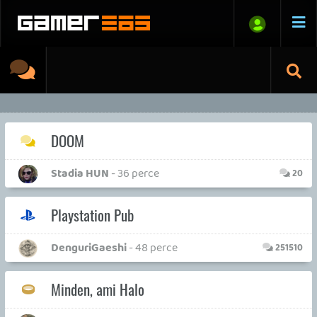
DOOM
Stadia HUN
- 36 perce
20
Playstation Pub
DenguriGaeshi
- 48 perce
251510
Minden, ami Halo
Krisz576
- 55 perce
1570
MARATHON
soliduss
- 1 órája
166