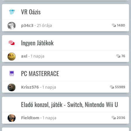
Krisz576
- 1 napja
55989
Eladó konzol, játék - Switch, Nintendo Wii U
Fieldtom
- 1 napja
2036
Xbox Kricsmi
Hendrix
- 2 napja
321249
Steam Deck
axl
- 3 napja
662
Cloud Koktélbár
Stadia HUN
- 3 napja
19
Nintendo Wiigadó
soliduss
- 3 napja
132652