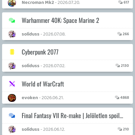
kzb
- 2026.05.25.
67
Diablo 4
Doberman
- 2026.05.23.
352
Death Stranding 2: On the Beach
Krisz576
- 2026.04.17.
234
Destiny fellegvár
Doberman
- 2026.04.15.
2709
Starfield csillagbázis
Krisz576
- 2026.04.10.
474
ABEND- roguelite iOS
0