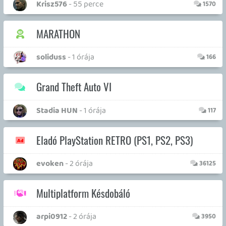
Grand Theft Auto VI
Stadia HUN
- 1 órája
117
Eladó PlayStation RETRO (PS1, PS2, PS3)
evoken
- 2 órája
36125
Multiplatform Késdobáló
arpi0912
- 2 órája
3950
VR Oázis
p34c3
- 21 órája
1480
Ingyen Játékok
axl
- 1 napja
76
PC MASTERRACE