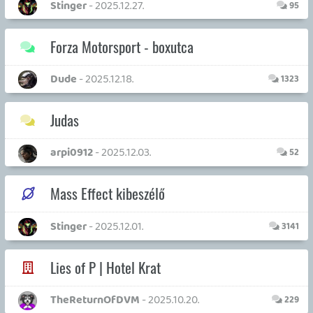
Marvel Rivals
Necroman Mk2
- 2025.07.25.
3
Bloodborne (Playstation 4)
neuroflex
- 2025.06.15.
1041
Diablo Immortal
Necroman Mk2
- 2025.05.15.
36
Emulátorok
kzb
- 2025.05.03.
1
Mario Kart 8
bandee23
- 2025.04.09.
18
Elden Ring