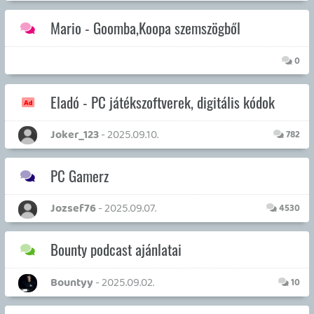
neuroflex
- 2025.03.20.
3613
Suicide Squad: KTJL
Necroman Mk2
- 2025.01.22.
81
Pilótafülke (MSFS 2024)
zozi80
- 2025.01.04.
11
Eladó konzol, játék - Playstation Vita
river
- 2024.12.21.
2436
Eladó - Nintendo RETRO (Wii, GC, N64, SNES, stb.)
river
- 2024.12.05.
200
Eladó - egyéb RETRO (Atari, SEGA, SNK, arcade, stb.)
river
- 2024.12.05.
5359