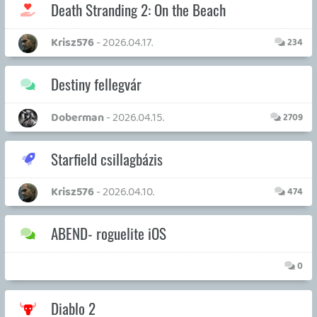
Dude
- 2025.12.18.
1323
Judas
arpi0912
- 2025.12.03.
52
Mass Effect kibeszélő
Stinger
- 2025.12.01.
3141
Lies of P | Hotel Krat
TheReturnOfDVM
- 2025.10.20.
229
Mario - Goomba,Koopa szemszögből
0
Eladó - PC játékszoftverek, digitális kódok
Joker_123
- 2025.09.10.
782