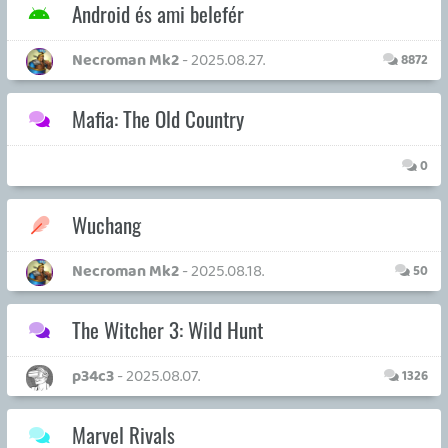
Információk
Oké, értem és elfogadom!