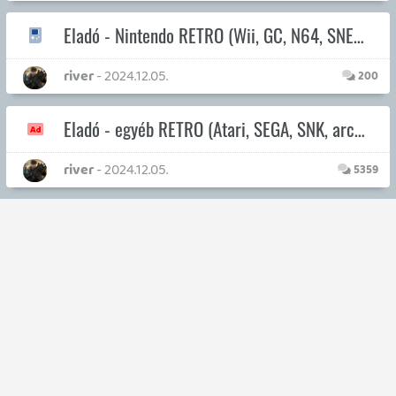
1 / 13
19 éve videójáték minden nap! Copyright 365 Media Kft
Impresszum
|
Hirdetési ajánlatunk
|
Felhasználási feltételek
|
Adatvédelmi elveink
|
Sütik
Hírek
|
Cikkek
|
Podcastok
|
Blogok
|
Gaming Fórum
|
Offtopic Fórum