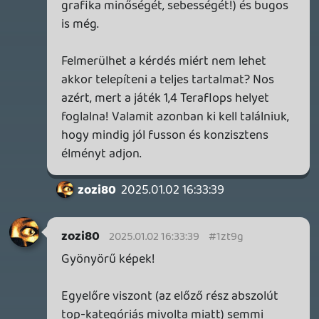
pasteboard.co
pasteboard.co
pasteboard.co
pasteboard.co
pasteboard.co
pasteboard.co
pasteboard.co
pasteboard.co
2024.12.31 20:29:39
#1zt32
youtube.com
Itt van sok jóság aki tanulni szeretne.
Alyssa
2024.12.17 18:00:35
Alyssa
2024.12.17 18:00:35
#1zro1
Megszereztem a CPL-t, így már tudok
küldetéseket vállalni. Viszont a leszállással
bajban vagyok. 50% landing smoothness
kéne, hogy fel tudjak oldani új melókat.
Már tudom, hogy B-vel veszem vissza a