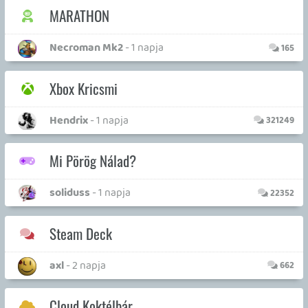
Felhasználási feltételek
|
Adatvédelmi elveink
|
Sütik
Hírek
|
Cikkek
|
Podcastok
|
Blogok
|
Gaming Fórum
|
Offtopic Fórum
RSS
|
Blog RSS
|
Podcast RSS
|
Instagram
|
Youtube
|
Facebook
|
Twitter
|
Patreon