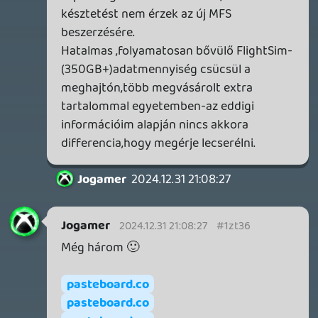
motor teljesítményt, de ereszkedéskor
mindig 90 csomó fölött van a sebességem.
Viszont ha használom a fékszárnyat, akkor
figyelmeztetést kapok. Mit csinálok
rosszul?