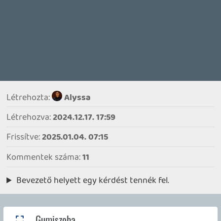
Necroman Mk2
- 1 napja
165
Xbox Kricsmi
Hendrix
- 1 napja
321249
Mi Pörög Nálad?
soliduss
- 1 napja
22352
Steam Deck
axl
- 2 napja
662
Cloud Koktélbár
Stadia HUN
- 2 napja
19
Nintendo Wiigadó
soliduss
- 2 napja
132652