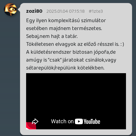
Jogamer
2025.01.02 21:46:28
Jogamer
2025.01.02 21:46:28
#1zta1
Érthető, és igazából csak annak ajánlom
per pillanat az új részt akik vagy kötél
idegrendszerrel rendelkeznek vagy
képesek a bugokat elfogadni egy "majd
javítják úgyis" mondattal... Pár hete
vagy 500 (nem vicc!) javítást tartalmazott
a legutóbbi patch és még legalább ennyi
kell neki... Ennek a játéknak kellett volna
még kb fél év csak akkor már 2025-nek
kellett volna nevezni a kezdetektől.
zozi80
2025.01.02 18:24:17
zozi80
2025.01.02 18:24:17
#1zt9n
Na ha kiforrta magát,majd beszerzem.
Jogamer
2025.01.02 18:16:49