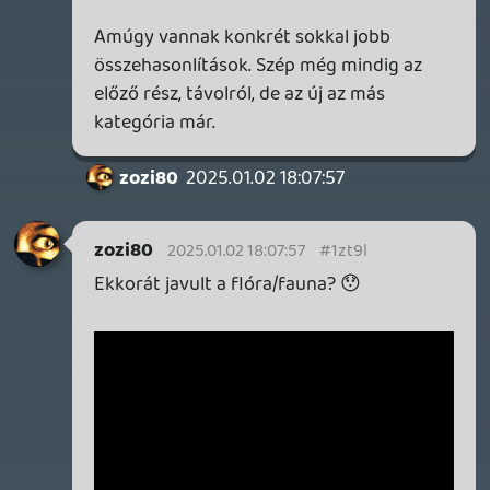
streaming konkrétan befolyásolja a
grafika minőségét, sebességét!) és bugos
is még.
Felmerülhet a kérdés miért nem lehet
akkor telepíteni a teljes tartalmat? Nos
azért, mert a játék 1,4 Teraflops helyet
foglalna! Valamit azonban ki kell találniuk,
hogy mindig jól fusson és konzisztens
élményt adjon.
zozi80
2025.01.02 16:33:39
zozi80
2025.01.02 16:33:39
#1zt9g
Gyönyörű képek!
Egyelőre viszont (az előző rész abszolút
top-kategóriás mivolta miatt) semmi
késztetést nem érzek az új MFS
beszerzésére.
Hatalmas ,folyamatosan bővülő FlightSim-
(350GB+)adatmennyiség csücsül a