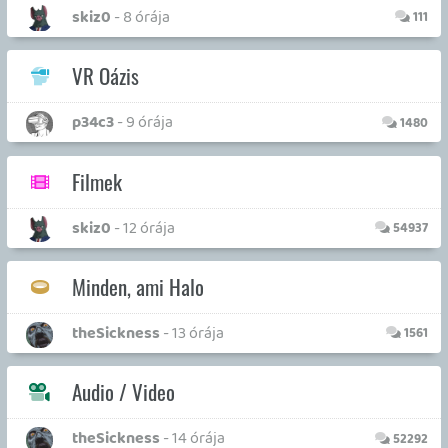
Könyv sarok
axl
- 9 napja
931
Kérdések a szerkesztőkhöz
p34c3
- 9 napja
23485
Érdekes videók
Necroman Mk2
- 2026.07.26.
109
Ace Combat főhadiszállás
soliduss
- 2026.07.22.
145
Battlefield 6
soliduss
- 2026.07.20.
201