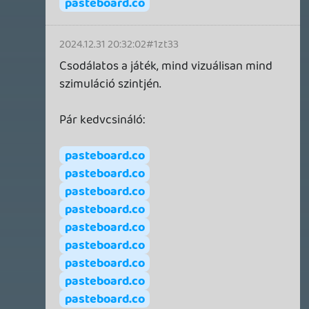
Létrehozta:
Alyssa
Létrehozva:
2024.12.17. 17:59
Frissítve:
2025.01.04. 07:15
Kommentek száma:
11
Bevezető helyett egy kérdést tennék fel.
Megszereztem a CPL-t, így már tudok küldetéseket
Gumiszoba
vállalni. Viszont a leszállással bajban vagyok. 50%
Krisz576
- 8 perce
22775
landing smoothness kéne, hogy fel tudjak oldani új
Multiplatform Késdobáló
melókat. Már tudom, hogy B-vel veszem vissza a
Stadia HUN
- 2 órája
3939
motor teljesítményt, de ereszkedéskor mindig 90
Hírek