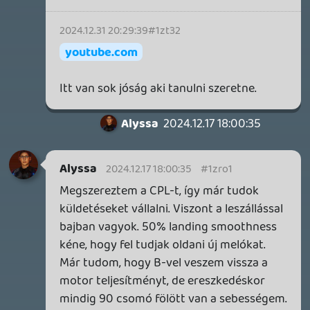
csomó fölött van a sebességem. Viszont ha használom
theSickness
- 5 órája
59869
a fékszárnyat, akkor figyelmeztetést kapok. Mit
Playstation Pub
csinálok rosszul?
theSickness
- 5 órája
251488
Grand Theft Auto VI
skiz0
- 8 órája
111
VR Oázis
p34c3
- 9 órája
1480
Filmek
skiz0
- 12 órája
54937
Minden, ami Halo
theSickness
- 13 órája
1561