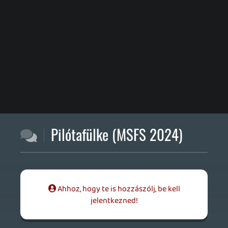
Ahhoz, hogy te is hozzászólj, be kell
jelentkezned!
zozi80
2025.01.04 07:15:18
#1zte3
Egy ilyen komplexitású szimulátor
esetében majdnem természetes.
Sebaj,nem hajt a tatár.
Tökéletesen elvagyok az előző résszel is. : )
A küldetésrendszer biztosan jópofa,de
amúgy is “csak” járatokat csinálok,vagy
sétarepülök/repülünk kötelékben.