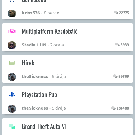
Sorozatok
Információk
Oké, értem és elfogadom!
Krisz576
- 2 napja
13491
Gears of War E-Day
GOW Beast mode
- 3 napja
2
LEGO ÉpítőKockák
axl
- 5 napja
1141
Viccek, jó poénok jöhetnek!
Necroman Mk2
- 6 napja
9462
Youtuberek
CHASE
- 8 napja
63
Kedvenc jelenetek filmek/sorozat
CHASE
- 9 napja
142