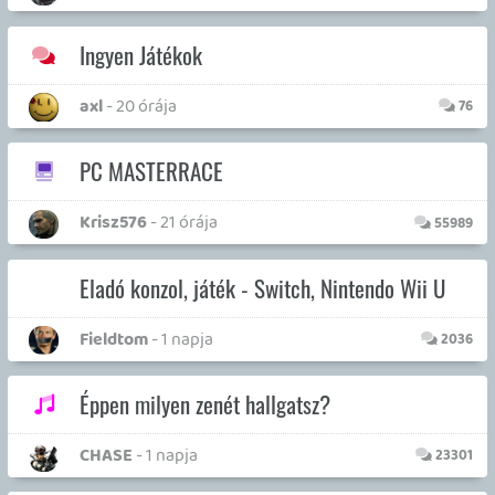
19 éve videójáték minden nap! Copyright 365 Media Kft
Impresszum
|
Hirdetési ajánlatunk
|