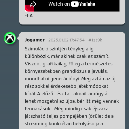
meghajtón,több megvásárolt extra
tartalommal egyetemben-az eddigi
információim alapján nincs akkora
differencia,hogy megérje lecserélni.
Jogamer
2024.12.31 21:08:27
Jogamer
2024.12.31 21:08:27
#1zt36
Még három 🙂
pasteboard.co
pasteboard.co
pasteboard.co
2024.12.31 20:32:02
#1zt33
Csodálatos a játék, mind vizuálisan mind
szimuláció szintjén.
Pár kedvcsináló:
pasteboard.co