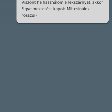
Audio / Video
theSickness
- 14 órája
52292
Ingyen Játékok
axl
- 20 órája
76
PC MASTERRACE
Krisz576
- 21 órája
55989
Eladó konzol, játék - Switch, Nintendo Wii U
Fieldtom
- 1 napja
2036
Éppen milyen zenét hallgatsz?
CHASE
- 1 napja
23301
MARATHON