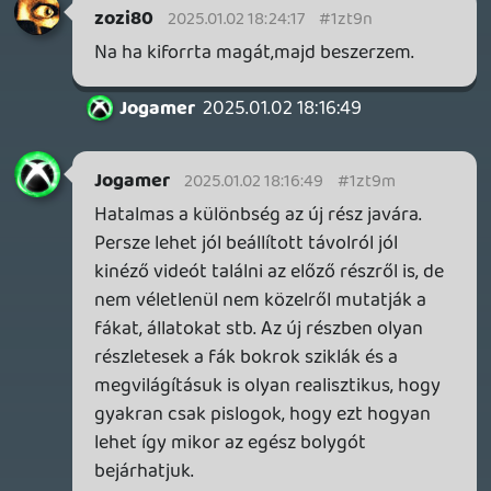
-hA
Jogamer
2025.01.02 17:47:54
#1zt9k
Szimuláció szintjén tényleg alig
különbözik, már akinek csak ez számít.
Viszont grafikailag, főleg a természetes
környezetekben grandiózus a javulás,
mondhatni generációnyi. Meg aztán az új
rész sokkal érdekesebb játékmódokat
kínál. A előző rész tartalmait amúgy át
lehet mozgatni az újba, bár itt még vannak
fennakások... Még mindig csak éjszaka
játszható teljes pompájában (őrület de a