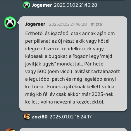
Jogamer
2025.01.02 18:16:49
#1zt9m
Hatalmas a különbség az új rész javára.
Persze lehet jól beállított távolról jól
kinéző videót találni az előző részről is, de
nem véletlenül nem közelről mutatják a
fákat, állatokat stb. Az új részben olyan
részletesek a fák bokrok sziklák és a
megvilágításuk is olyan realisztikus, hogy
gyakran csak pislogok, hogy ezt hogyan
lehet így mikor az egész bolygót
bejárhatjuk.
Amúgy vannak konkrét sokkal jobb
összehasonlítások. Szép még mindig az
előző rész, távolról, de az új az más
kategória már.
zozi80
2025.01.02 18:07:57
zozi80
2025.01.02 18:07:57
#1zt9l
Ekkorát javult a flóra/fauna? 😯