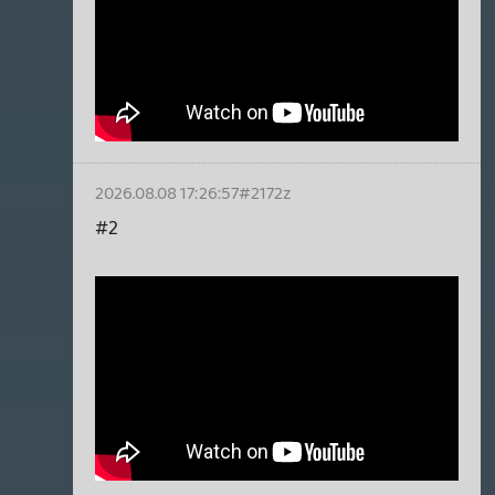
CHASE
2026.08.08 15:22:10
Krisz576
2026.08.08 16:26:10
#2172n
A rafinált BMW reklámra jól emlékszem,
legyen nagyon gyors kocsi, de ne
látszódjon rajta:D
2026.08.08 16:22:40
#2172m
Újra kéne már néznem. Moziban tökre
bejött, mindenki más is dicsérte itt, aztán
el lett felejtve.
CHASE
2026.08.08 15:44:21
CHASE
2026.08.08 16:09:50
#2172h