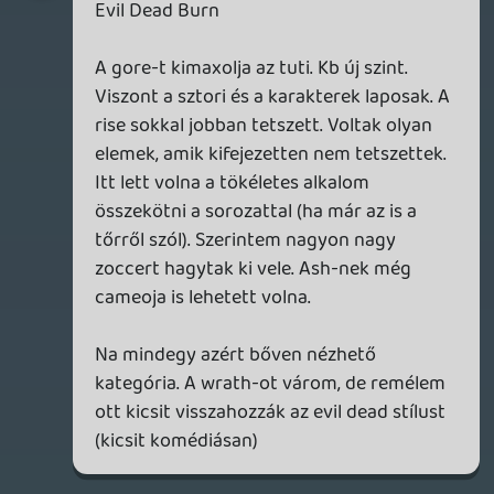
Na mindegy azért bőven nézhető
kategória. A wrath-ot várom, de remélem
ott kicsit visszahozzák az evil dead stílust
(kicsit komédiásan)
Krisz576
2026.08.09 00:07:00
#2173s
Engem valamennyire a Predatorra is
emlékeztetett, a vége pedig Aliens.
Dude
2026.08.08 23:43:28
Dude
2026.08.08 23:43:28
#2173r
War Machine
Ez egynek tök jó volt. Főleg, hogy semmit
nem tudtunk róla mi lesz benne. Van pár
marhaság benne, de a zsánerbe belefér.
Megnéznék egy a folytatást.