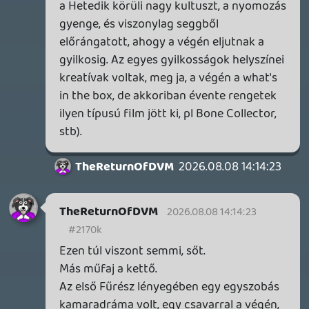
szemben) kávézós jelenetét (Al Pacino vs
Robert De Niro). A Marvel ezzel szemben
Marvel ezzel szemben steril, családbarát..
szórakoztató, de ennyi.
CHASE
2026.08.08 11:50:50
Kuresz
2026.08.08 13:16:49
#216zk
Láttam, nekem mondjuk az konkrétan
nem igazán tetszett. Hány ilyen, “mást”
mutató filmet tudsz még az évről? Vagy
miért is lett más a Backrooms? Miért
kapták fel? Pont azért, mert hosszú
hosszú idő után végre valami mást
mutatott. Régen évente több ilyen
próbálkozás is jött. Pont azoknak mennek
most a 8-9. része, mert le is maradtak
náluk. Fűrész 9 meg Sikoly 7 meg Halálos
iramban 428 meg tökömtudja. Insidous 6
meg panaronal activity 14… Se akciónál se
horronál semmi újítás max szökőévente
bepróbálnak valami újat és láss csodát