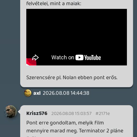
axl
2026.08.08 14:48:34
#21717
Tudom, direkt raktam idézőjelbe és kértem
elnézést. 🙂
Sose értettem ezt a kifejezést, amikor nem
állóképek vonatkozásában használják.
Mármint szerintem nem túl jó fordítás,
nem elég kifejező.
TheReturnOfDVM
2026.08.08 14:44:44
TheReturnOfDVM
2026.08.08 14:44:44
#21715
A “fénykepezés” szót kerested. 🙂
axl
2026.08.08 14:44:38
#21714
Én imádom a "kinematográfiáját" (bocs),
kapásból konkrét jeleneteket és
kameraállásokat tudnék felidézni belőle,
amik örökre beleégtek az emlékezetembe.