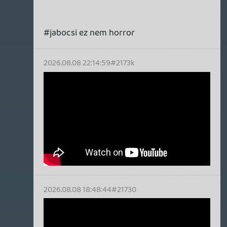
2026.08.08 17:26:07
#2172y
#1
TheReturnOfDVM
2026.08.08 16:58:04
#2172r
Az az 1 az 1-2-ből. Bár ott is Pitt és Norton,
nem a rendezés volt a húzóerő. No meg a
könyv alap se ártott, amit félig-meddig
sikerült filmre vinni csak.