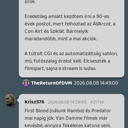
(Például a végefelé a magasfeszültségű
vezetékek a naplementében vagy
.)
Egyébként nem szoktam direkt
odafigyelni az ilyen részletekre, korábban
soha nem hallottam erről a filmről
(véletlen csíptem el a tévében a kétezres
évek derekán) és fogalmam se volt arról,
kicsoda David Fincher. Pedig addigra már
láttam - és szerettem - tőle a Harcosok
klubját (ami előtt szintén véletlenül
ragadtam ott) és igen, az Alien 3-mat is...
Nekem amúgy bejött a Bone Collector
(pont a hangulata miatt), de azt hamarabb
láttam és a He7edik még így is jobban
tetszett.
TheReturnOfDVM
2026.08.08 14:16:08
TheReturnOfDVM
2026.08.08 14:35:47
#2170v
Amugy a 90-es evek filmjei szerintem