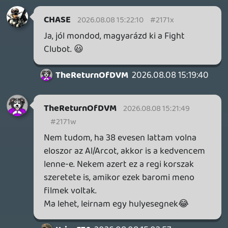
mű, futószalag érzést kelt. Elcseszték a
filmipart, sajna a stream is ludas.
TheReturnOfDVM
2026.08.08 14:49:00
Krisz576
2026.08.08 14:59:45
#2171d
First Blood (nálunk Rambo) és Predator
mai napig jók. Van Damme filmek már
kevésbé, annyira Tökéletes katona sem.
VHS klasszikusok csak, mint Rambo 2-3 is.
Itt nem csak a retro korszak a lényeg,
hanem minőség, stílus.
TheReturnOfDVM
2026.08.08 14:35:47
CHASE
2026.08.08 14:57:57
#2171c
Tesztoszteron + egysorosok. Plusz talán az
első fekete villain, ebben nem vagyok
biztos.