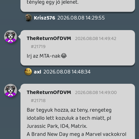
TheReturnOfDVM
2026.08.08 14:16:08
TheReturnOfDVM
2026.08.08 14:16:08
#2170l
(A magam részéről mondjuk sose értettem
a Hetedik körüli nagy kultuszt, a nyomozás
gyenge, és viszonylag seggből
előrángatott, ahogy a végén eljutnak a
gyilkosig. Az egyes gyilkosságok helyszínei
kreatívak voltak, meg ja, a végén a what's
in the box, de akkoriban évente rengetek
ilyen típusú film jött ki, pl Bone Collector,
stb).
TheReturnOfDVM
2026.08.08 14:14:23
TheReturnOfDVM
2026.08.08 14:14:23
#2170k
Ezen túl viszont semmi, sőt.
Más műfaj a kettő.
Az első Fűrész lényegében egy egyszobás
kamaradráma volt, egy csavarral a végén,