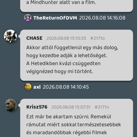
Krisz576
2026.08.08 14:29:55
TheReturnOfDVM
2026.08.08 14:49:42
#21719
Irj az MTA-nak😂
axl
2026.08.08 14:48:34
TheReturnOfDVM
2026.08.08 14:49:00
#21718
Bar tegyuk hozza, az teny, rengeteg
idotallo lett kozuluk a tech miatt, pl
Jurassic Park, ID4, Matrix.
A Brand New Day meg a Marvel vackokrol
senki nem fog 20 ev mulva beszelni, csak
az Endgame-rol, meg az odavezeto utrol,
mert az a jelenseg az, ami valoban
mozitortenelem.
TheReturnOfDVM
2026.08.08 14:35:47