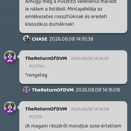
Neo vagy többi karakter jelenetét, ott
érezted a fizikai súlyt, a gravitációt, a
tüzet, fémet. Arról nem beszélve, hogy
nem futószalagon gyártott képregény-
univerzum 27. epizódjai voltak, hanem
teljesen egyedi, eredeti forgatókönyvek.
Nolanre ez utóbbi igaz, a praktikus
effektjei referenciák, de az ő stílusa
(legalábbis akcióban) meg egy száraz,
rideg, mérnöki intellektus, a Tenet meg
mára nem egy maradandó darab sajnos,
pedig moziban bejött.
A '90-es évekből viszont áradt a
tesztoszteron, a lazaság, a popkulturális /
filmipari mérföldkövek és a klasszikus,
mocskos szájú dumák, amik ma már
teljesen kihaltak Hollywoodból (lehet
sokat nem is engednének).
Nézd már meg pl. a Heat (Szemtől