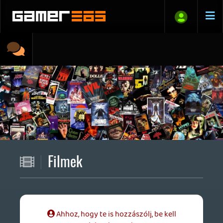
Filmek
Ahhoz, hogy te is hozzászólj, be kell
jelentkezned!
1 / 1101