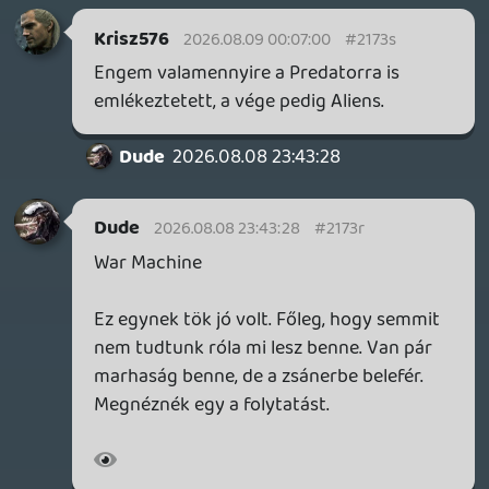
CHASE
2026.08.08 23:23:27
#2173o
#inournewhome
2026.08.08 22:52:37
#2173m