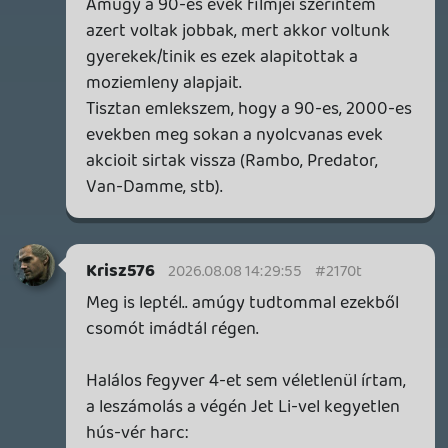
a névadó) kettejük között.
axl
2026.08.08 13:42:58
axl
2026.08.08 13:42:58
#21706
"Fűrészt tartom legtöbbre, na az tényleg
egy újító és érdekes horror volt anno."
Kicsit már megkoptak az emlékeim róla, de
miben újított pl. a tényleg kiváló Se7en /
He7edikhez képest?
CHASE
2026.08.08 13:31:51
CHASE
2026.08.08 13:37:14
#21705
Jó, oké ez stimmel. Ezzel így egyetértek.
Krisz576
2026.08.08 13:31:06
CHASE
2026.08.08 13:31:51
#21701
Ez egy jó kérdés, mellesleg a horror mindig