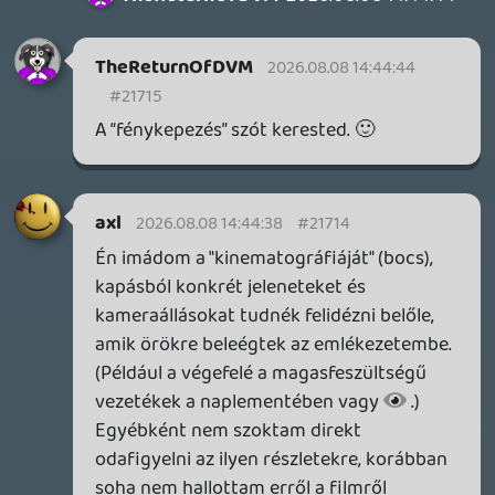
és néhány máshonnan kölcsönzött
ötlettel.
CHASE
2026.08.08 13:56:32
CHASE
2026.08.08 14:10:38
#2170h
Na tessék, ilyesmiről beszélsz:
Gyerekkorom egyik nagy klasszikusa,
direkt magyarul.
Krisz576
2026.08.08 13:31:06