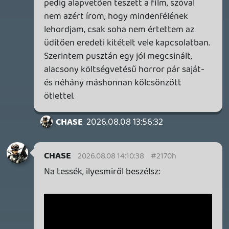
Nintendo Wiigadó
TheReturnOfDVM
- 6 órája
132658
Sorozatok
skiz0
- 9 órája
13495
Filmek
skiz0
- 9 órája
55014
VR Oázis
sQr
- 11 órája
1481
Minden, ami Halo
Krisz576
- 15 órája
1582
DOOM
axl
- 22 órája
27