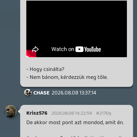
jövedelmező.
Emlékszem a Blair Witch Project mennyire
bejött anno, abból amit említesz, én a
Fűrészt tartom legtöbbre, na az tényleg
egy újító és érdekes horror volt anno.
Kuresz
2026.08.08 13:16:49
Krisz576
2026.08.08 13:31:06
#21700
Óriási különbség van, random Marvel
filmek meg amúgy is felejthetőek.
A No Way Home egy jobb darab, de egy
zöld háttér előtt forgatott, steril digitális ..
vidámpark, ahol a karakterek kb. gumiból
vannak (Fekete párduc végén a CGI harc
borzalom) , és a drámát is csorbítják a
tipikus Disney elpoénkodásokkal.
A '90-es években az akciófilmek
kőkemény, 18-as hús-vér mozik voltak.
Nézd már meg pl. John McClane, T1000,