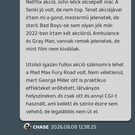
Szerencsére pl. Nolan ebben pont erős.
axl
2026.08.08 14:44:38
Krisz576
2026.08.08 15:03:57
#2171e
Pont erre gondoltam, melyik film
mennyire marad meg. Terminator 2 pláne
örök.
Eredetileg amiatt kezdtem írni a 90-es
évek postot, mert felhoztad az Ál/Arcot, a
Con Airt és Sziklát. Bármelyik
maradandóbb, mint a mai akciók.
A túltolt CGI és az automatizáltság sablon,