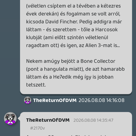
CHASE
2026.08.08 13:56:32
#2170c
Gondolom a filozófiára céloz. A Fűrész is
azért tett el láb alól embereket mert nem
éltek megfelelően, lásd Hetedik, John Doe.
Információk
Oké, értem és elfogadom!
TheReturnOfDVM
2026.08.08 13:55:00
TheReturnOfDVM
2026.08.08 13:55:00
#2170b
Mi köze a két filmnek egymáshoz?
axl
2026.08.08 13:42:58
CHASE
2026.08.08 13:45:56
#21708
Hát pl hogy a szereplők kezébe adta a
választást, akiket kijátszottak egymás
ellen.
De már nem emlékszem pontosan, de a
lényeg az volt, hogy melyik menekül
hamarabb, és végig ott volt a fűrész (tehát