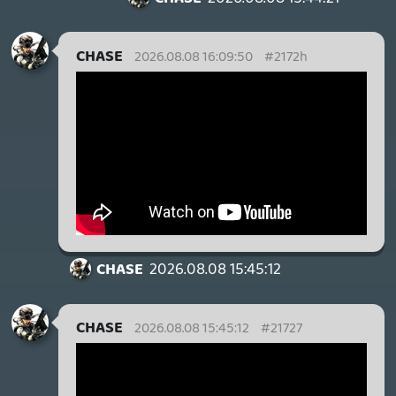
steril. Bad Boys-ok sem olyan jók már.
2022-ben írtam két akcióról, Ambulance
és Gray Man, vannak remek jelenetek, de
mint film nem kiválóak.
Utolsó igazán fullos akció számomra lehet
a Mad Max Fury Road volt. Nem véletlenül,
mert George Miller ott is praktikus
effekteket erőltetett, látványos
helyszíneken, és csak ott és annyi CGI-t
használt, ami kellett és szinte észre sem
vehető, de legalábbis nem üt el.
CHASE
2026.08.08 12:38:25
CHASE
2026.08.08 15:22:10
#2171x
Ja, jól mondod, magyarázd ki a Fight
Clubot. 😃
TheReturnOfDVM
2026.08.08 15:19:40
TheReturnOfDVM
2026.08.08 15:21:49