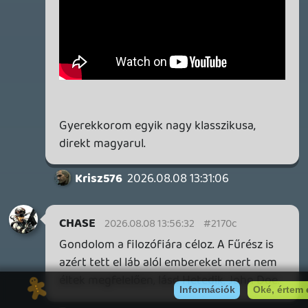
LEGO ÉpítőKockák
axl
- 1 napja
1144
Kedvenc jelenetek filmek/sorozat
CHASE
- 1 napja
143
Mi Pörög Nálad?
skiz0
- 1 napja
22356
Gumiszoba
Dude
- 1 napja
22789
Overwatch
Necroman Mk2
- 1 napja
620
MARATHON