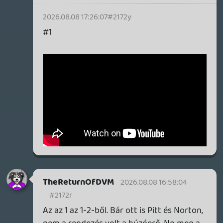
CHASE
2026.08.08 15:45:12
CHASE
2026.08.08 15:45:12
#21727
CHASE
2026.08.08 15:44:21
CHASE
2026.08.08 15:44:21
#21726
Én értem a zsigerbe hatoló akció
jelentőségét, én erre írom hogy nekem a
Tenet volt ilyen, zsigerbe hatoló.
Nem véletlenül szeretem azt a filmet, nem
csak úgy véletlenül.