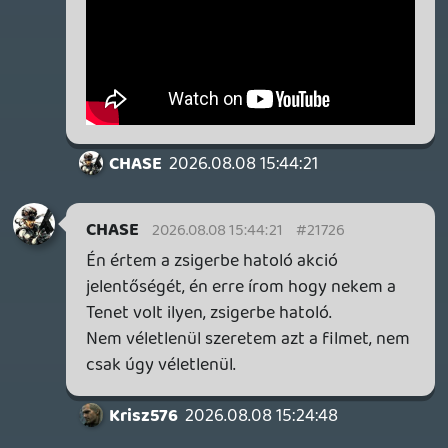
#2171w
Nem tudom, ha 38 evesen lattam volna
eloszor az Al/Arcot, akkor is a kedvencem
lenne-e. Nekem azert ez a regi korszak
szeretete is, amikor ezek baromi meno
filmek voltak.
Ma lehet, leirnam egy hulyesegnek😂
Krisz576
2026.08.08 15:03:57
TheReturnOfDVM
2026.08.08 15:19:40
#2171u
Unpopular opinion, de Fincher nem egy
eros rendezo, csak jol behuzott 1-2
projektet.
CHASE
2026.08.08 15:15:53
CHASE
2026.08.08 15:15:53
#2171s
Kb igen. De ebben van Brad Pitt meg van
Kevin Spacey.