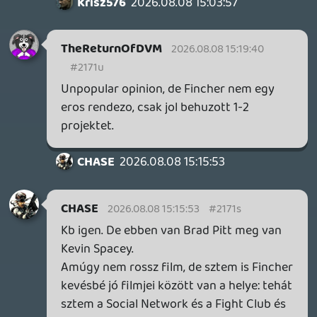
Krisz576
2026.08.08 14:22:58
CHASE
2026.08.08 14:55:30
#2171b
"Tisztan emlekszem, hogy a 90-es, 2000-
es evekben meg sokan a nyolcvanas evek
akcioit sirtak vissza (Rambo, Predator,
Van-Damme, stb)."
Pontosan. Lásd pl Pusztító, ami konkrétan
arról szól hogy a csávó a 90-es évekből
származik és hát az milyen barbár. 😃
TheReturnOfDVM
2026.08.08 14:35:47
CHASE
2026.08.08 14:50:54
#2171a
Ez tényleg nagyon jó, javarészt elfeledtem
őket, másrészt mint mondom, sztem az új
filmek ezt tényleg nyújtják.
Vagy nem új filmek, de amit újonnan
láttam pl Raid filmek. De ezzel együtt ez
tényleg egy jó jelenet.