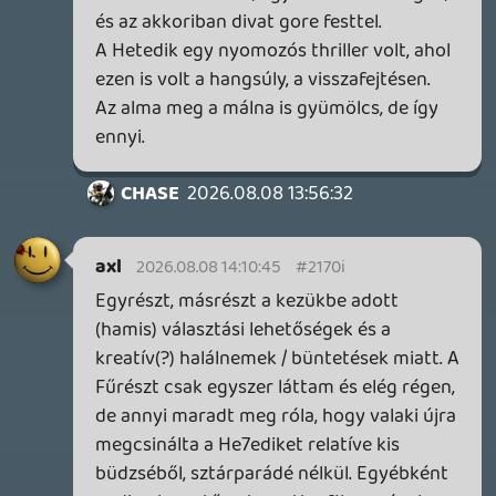
hiába kis költségvetés, bejön. Akkor a
nagyobb studiók miért nem bírnak már
próbálkozni?
CHASE
2026.08.08 13:10:08
1 / 1101
Létrehozta:
Zehy
Létrehozva:
2006.09.13. 12:55
Frissítve:
2026.08.09. 08:40
Kommentek száma:
55014
A Gamer365 kibeszélős topikja filmekről.
Multiplatform Késdobáló
Krisz576
- 8 perce
4013