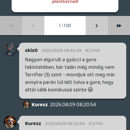
skiz0
2026.08.09 08:40:29
#21748
Nagyon elgurult a gyócci a gore
tekintetében, bár talán még mindig nem
Terrifier (3) szint - mondjuk ott meg már
annyira parán túl lett tolva a gore, hogy
attól válik komikussá szinte 😃
Kuresz
2026.08.09 08:20:54
Kuresz
2026.08.09 08:20:54
#21745
Evil Dead Burn
A gore-t kimaxolja az tuti. Kb új szint.
Viszont a sztori és a karakterek laposak. A
rise sokkal jobban tetszett. Voltak olyan
elemek, amik kifejezetten nem tetszettek.
Itt lett volna a tökéletes alkalom
összekötni a sorozattal (ha már az is a
tőrről szól). Szerintem nagyon nagy
zoccert hagytak ki vele. Ash-nek még
cameoja is lehetett volna.