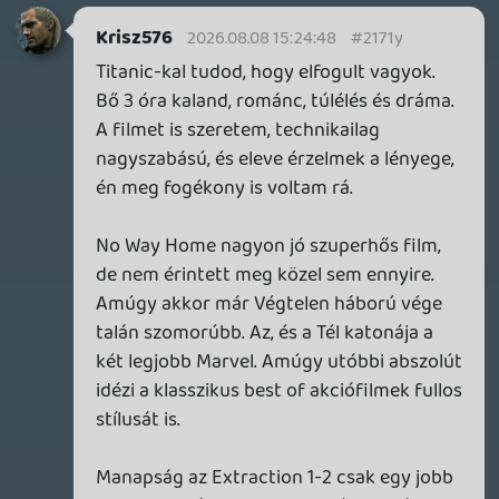
Amúgy nem rossz film, de sztem is Fincher
kevésbé jó filmjei között van a helye: tehát
sztem a Social Network és a Fight Club és
a Mindhunter alatt van a film.
TheReturnOfDVM
2026.08.08 14:16:08
CHASE
2026.08.08 15:10:35
#2171o
Akkor attól függetlenül egy más dolog,
hogy kezedbe adják a lehetőséget.
A Hetedikben kvázi csüggedten
végignézed hogy mi történt.
axl
2026.08.08 14:10:45
Krisz576
2026.08.08 15:07:31
#2171n
Ezt már be akartam szúrni. Remekül
rámutat miért sokkal természetesebbek
és maradandóbbak régebbi filmek
felvételei, mint a maiak: