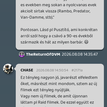
- Hogy csinálta?
- Nem bánom, kérdezzük meg tőle.
CHASE
2026.08.08 13:37:14
Krisz576
2026.08.08 14:22:58
#2170q
De akkor most pont azt mondod, amit én.
Amúgy meg a Pusztító véletlenül maradt
le nálam a listából. Mintapéldája az
emlékezetes rosszfiúknak és eredeti
klasszikus dumáknak!
CHASE
2026.08.08 14:10:38
TheReturnOfDVM
2026.08.08 14:16:35
#2170m
*rengeteg