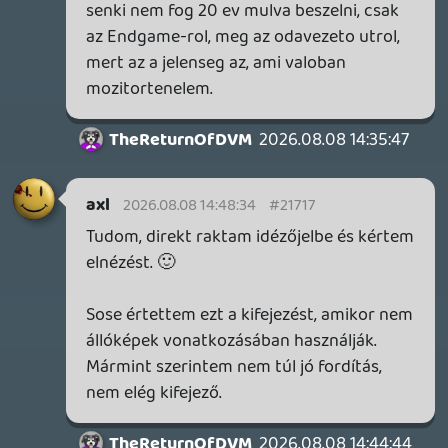
és az akkoriban divat gore festtel.
A Hetedik egy nyomozós thriller volt, ahol
ezen is volt a hangsúly, a visszafejtésen.
Az alma meg a málna is gyümölcs, de így
ennyi.
CHASE
2026.08.08 13:56:32
axl
2026.08.08 14:10:45
#2170i
Egyrészt, másrészt a kezükbe adott
(hamis) választási lehetőségek és a
kreatív(?) halálnemek / büntetések miatt. A
Fűrészt csak egyszer láttam és elég régen,
de annyi maradt meg róla, hogy valaki újra
megcsinálta a He7ediket relatíve kis
büdzséből, sztárparádé nélkül. Egyébként
pedig alapvetően teszett a film, szóval
nem azért írom, hogy mindenfélének
lehordjam, csak soha nem értettem az
üdítően eredeti kitételt vele kapcsolatban.
Szerintem pusztán egy jól megcsinált,
alacsony költségvetésű horror pár saját-