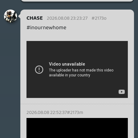
#ja mégis
2026.08.08 22:35:50
#2173l
#jabocsi ez nem horror
2026.08.08 22:14:59
#2173k