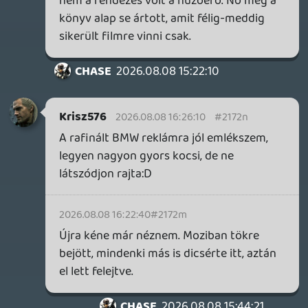
Krisz576
2026.08.08 15:24:48
Krisz576
2026.08.08 15:24:48
#2171y
Titanic-kal tudod, hogy elfogult vagyok.
Bő 3 óra kaland, románc, túlélés és dráma.
A filmet is szeretem, technikailag
nagyszabású, és eleve érzelmek a lényege,
én meg fogékony is voltam rá.
No Way Home nagyon jó szuperhős film,
de nem érintett meg közel sem ennyire.
Amúgy akkor már Végtelen háború vége
talán szomorúbb. Az, és a Tél katonája a
két legjobb Marvel. Amúgy utóbbi abszolút
idézi a klasszikus best of akciófilmek fullos
stílusát is.
Manapság az Extraction 1-2 csak egy jobb
Netflix akció, John Wick elcsépelt már. A
Senki jó volt, de nem top. Tenet akciójával
írtam mi a gond, mestermű jelenetek, de