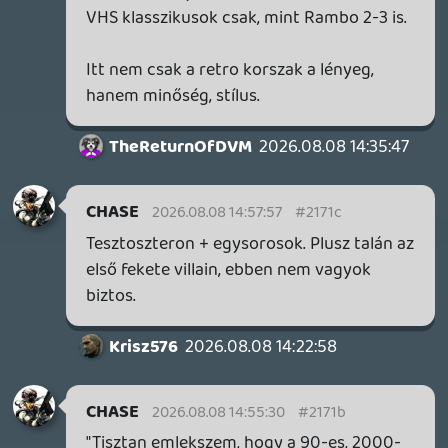
azert voltak jobbak, mert akkor voltunk
gyerekek/tinik es ezek alapitottak a
moziemleny alapjait.
Tisztan emlekszem, hogy a 90-es, 2000-es
evekben meg sokan a nyolcvanas evek
akcioit sirtak vissza (Rambo, Predator,
Van-Damme, stb).
Krisz576
2026.08.08 14:29:55
#2170t
Meg is leptél.. amúgy tudtommal ezekből
csomót imádtál régen.
Halálos fegyver 4-et sem véletlenül írtam,
a leszámolás a végén Jet Li-vel kegyetlen
hús-vér harc: