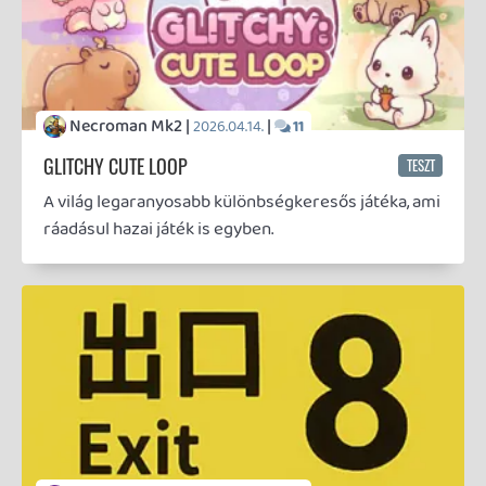
liquid |
|
2026.02.17.
7
EMLÉKEZTEK RÁ
NOSZTALGIA
...amikor a Bungie még...
Necroman Mk2 |
|
2026.02.15.
7
HIGHGUARD - BLOGTESZT
FREEPLAY
Kevés játék kapott már az érkezése előtt nagyobb
ellenszelet, mint a Highguard. De vajon
megérdemelten? Tényleg egy katasztrofálisan
rossz játék volna-e, vagy csupán a