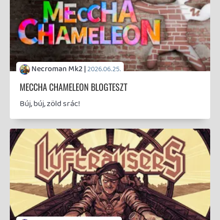
Necroman Mk2 |
|
2026.04.14.
11
GLITCHY CUTE LOOP
TESZT
A világ legaranyosabb különbségkeresős játéka, ami
ráadásul hazai játék is egyben.
Necroman Mk2 |
|
2026.04.08.
7
THE EXIT 8
BACKLOG
Kezit csókolóm! Meg tudná mondani, merre találom
a kijáratot?