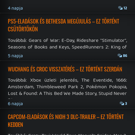
Point Hospital: Full Health Collection.
2026.07.23.
16
CRITERION-UTÁNÉRZÉS, GAMESCOM-ELŐRENGÉS – EZ
TÖRTÉNT KEDDEN
Benne: Wreckreation 2, Splatoon Raiders, Order of the
Sinking Star, The Witcher 3: Wild Hunt – Songs of the
Past, Echo Weaver, Asylum, Unpetrified: Echoes of the
2026.07.22.
7
Nature.
GAME PASS: JÚLIUS UTOLSÓ HETEI
Halo: Campaign Evolved. Hell is Us. Mistfall Hunter. Ezek
a meglepően szűkös lista legfontosabb érkezői a hónap
második felében.
2026.07.21.
1
MXGP 26 BEJELENTÉS, MODERN WARFARE 4 BÉTA – EZ
TÖRTÉNT HÉTFŐN
Továbbá: Gennady, Skatesterre, Persona 4 Revival.
2026.07.21.
20
GAMING
FÓRUM