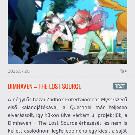
inkább a Premium előfizetők könyvtára növekedik majd
a következő néhány napban.
1 napja
7
HETI MEGJELENÉSEK | 2026 #32
PREMIER
2 napja
7
A SONY MARAD A TERVNÉL – EZ TÖRTÉNT PÉNTEKEN
Továbbá: CloverPit, Marvel Tokon: Fighting Souls.
4 napja
12
PS5-ELADÁSOK ÉS BETHESDA MEGÚJULÁS – EZ TÖRTÉNT
CSÜTÖRTÖKÖN
Továbbá: Gears of War: E-Day, Rideshare "Stimulator",
Seasons of Books and Keys, SpeedRunners 2: King of
Speed.
5 napja
86
WUCHANG ÉS CROC VISSZATÉRÉS – EZ TÖRTÉNT SZERDÁN