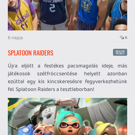
7 napja
12
XBOX A PC-N: CONKER ÉS A TÖBBIEK
Az elmúlt időszak turbulens eseményeit követően
egy kis enyhítő szellőt hozott a levegőbe, mikor a
Microsoft bejelentette, hogy PC-re is kiterjesztik az
Xbox Original visszafelé kompatibilitást. Lássuk,
meddig jutottak...