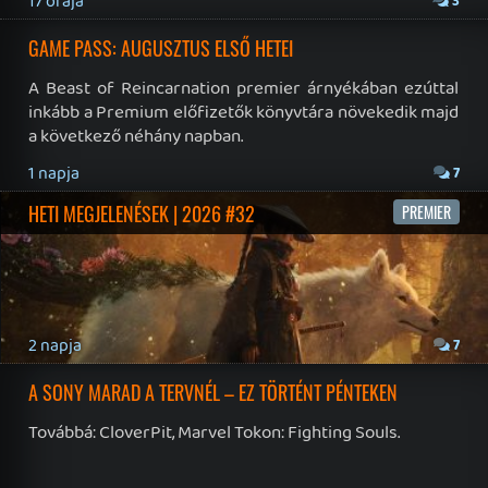
HETI MEGJELENÉSEK | 2026 #31
PREMIER
Fura egy Halo-megjelenés a nyár kellős közepén, de így
a fókusz legalább adott - érkeznek még azért
érdekességek, mint például a The Relic: First Guardian, a
Xenoblade Chronicles 2 és a Dispatch új átiratai vagy
9 napja
4
éppen a Mistfall Hunter
CSÚSZHAT AZ ÚJ TOMB RAIDER – EZ TÖRTÉNT PÉNTEKEN
Továbbá: Kingdom Come Salvation, Xenoblade
Chronicles 2 – Nintendo Switch 2 Edition.
2026.07.25.
WOLVERINE SZTORI TRAILER, ALIENS: FIRETEAM ELITE 2
MEGJELENÉSI DÁTUM – EZ TÖRTÉNT CSÜTÖRTÖKÖN
Továbbá: Marvel Tokon: Fighting Souls, Borderlands 4,
Akatori, Constance, Dodo Duckie, Alpha Nomos,
Sombras: Negative Frames.
2026.07.24.
4
KONZOLRÓL PC-RE, PC-RŐL KONZOLRA – EZ TÖRTÉNT
SZERDÁN
Benne: Xbox Backward Compatibility on PC, NBA 2K27,
Langrisser: Sea of Sword, Fountains, Parkasaurus, Two