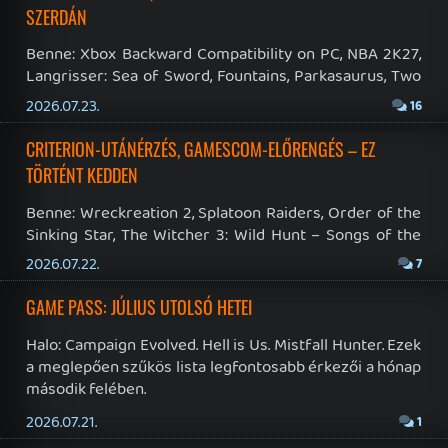
Filmek
CHASE
- 3 órája
54934
Éppen milyen zenét hallgatsz?
CHASE
- 3 órája
23301
Mi Pörög Nálad?
soliduss
- 12 órája
22352
Hírek
soliduss
- 17 órája
59854
Sorozatok
Krisz576
- 1 napja
13491
LEGO ÉpítőKockák