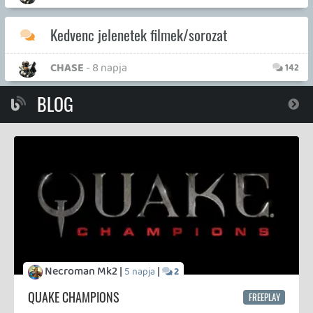
Necroman Mk2 |
|
2026.05.07.
3
WVG HALL OF FAME 2026 NYERTESEK
Amely játékok a 11. alkalommal megrendezett
ceremónián elnyerték a halhatatlanná válást:
Necroman Mk2 |
|
2026.04.28.
6
SILENCE
BACKLOG
Te milyen áldozatot hoznál a hazajutásért?