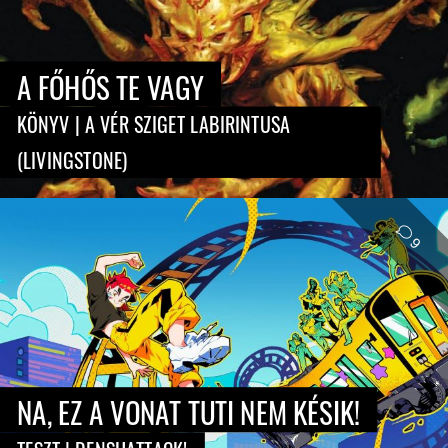
(LIVINGSTONE)
9
NA, EZ A VONAT TUTI NEM KÉSIK!
TESZT | DENSHATTACK!
NBA: THE RUN
TESZT
Itt a nyár, meleg van, izzadó testek mindenhol,
ennek minden jó és rossz vonzatával egyetemben.
Mi mást is csinálhatnának ilyenkor a kosárlabda
szerelmesei, mint egy kis streetballt azon a jó kis
betonon? Jöhetnek a horzsolások, szakadhatnak a
szalagok és kophatnak az ízületek, megérkezett a
nyár legforróbb dobása az NBA: The Run