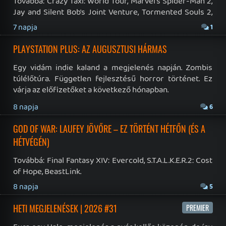
Multiplatform Késdobáló
skiz0
- 1 órája
3921
Playstation Pub
skiz0
- 2 órája
251471
Eladó konzol, játék - Switch, Nintendo Wii U
Fieldtom
- 3 órája
2036
PC MASTERRACE
Hendrix
- 3 órája
55984
MARATHON
Necroman Mk2
- 9 órája
165
Minden, ami Halo
Krisz576
- 10 órája
1554