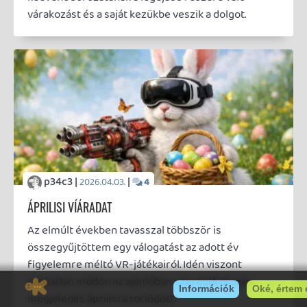
Comedian |
|
2026.02.09.
2
TAXISOFŐR
ELMÉLKEDŐ
Létezik megváltás egy elmagányosodott,
mentálisan labilis kisember számára az aljas
utcákon?
Necroman Mk2 |
2026.02.05.
EVERYBODY GONE RAPTURE
BACKLOG
Itt dr. Katherine Collins beszél. Nem tudom, hogy ezt
hallja-e majd valaki. Mindennek vége, egyedül én
maradtam.