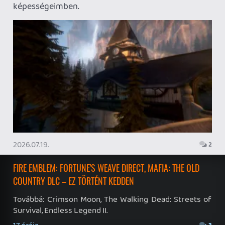
Továbbá: Xbox üzleti jelentés, The Eventide, 1666:
Amsterdam, Thimbleweed Park 2, Pokémon Pokopia,
Lost & Found: A This Bed We Made Story, Stupid Never
Dies.
6 napja
3
CAPCOM-ELADÁSOK ÉS NIOH 3 DLC-TRAILER – EZ TÖRTÉNT
KEDDEN
Továbbá: Crazy Taxi: World Tour, Marvel's Spider-Man 2,
Jay and Silent Bob's Joint Venture, Tormented Souls 2,
No More Room in Hell, Slain 2: The Beast Within.
7 napja
1
PLAYSTATION PLUS: AZ AUGUSZTUSI HÁRMAS
Egy vidám indie kaland a megjelenés napján. Zombis
túlélőtúra. Független fejlesztésű horror történet. Ez
várja az előfizetőket a következő hónapban.
8 napja
6
GOD OF WAR: LAUFEY JÖVŐRE – EZ TÖRTÉNT HÉTFŐN (ÉS A
HÉTVÉGÉN)
Továbbá: Final Fantasy XIV: Evercold, S.T.A.L.K.E.R.2: Cost
of Hope, BeastLink.
8 napja
5