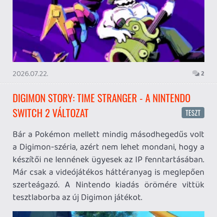
Dimhaven – The Lost Source érkezését, és nem is
kellett csalódnom, legfeljebb néha egy kicsit a saját
képességeimben.
2026.07.19.
2
FIRE EMBLEM: FORTUNE'S WEAVE DIRECT, MAFIA: THE OLD
COUNTRY DLC – EZ TÖRTÉNT KEDDEN
Továbbá: Crimson Moon, The Walking Dead: Streets of
Survival, Endless Legend II.
17 órája
3
GAME PASS: AUGUSZTUS ELSŐ HETEI
A Beast of Reincarnation premier árnyékában ezúttal