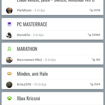
Necroman Mk2 |
|
5 napja
2
QUAKE CHAMPIONS
FREEPLAY
Ahol a bajnokok megesznek téged reggelire
Necroman Mk2 |
|
2026.07.22.
1
WRATH OF THE GODS
FREEPLAY
Tragikus-komikus FMV kalandjáték a kilencvenes
évekből