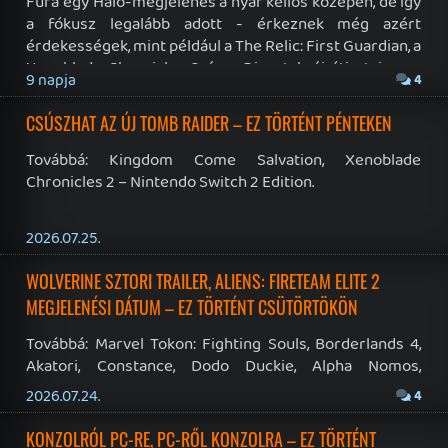
Xbox Kricsmi
Hendrix
- 10 órája
321249
VR Oázis
sQr
- 16 órája
1478
Steam Deck
axl
- 1 napja
662
Cloud Koktélbár
Stadia HUN
- 1 napja
19
OFFTOPIC
FÓRUM
Gumiszoba
TheReturnOfDVM
- 1 órája
22755