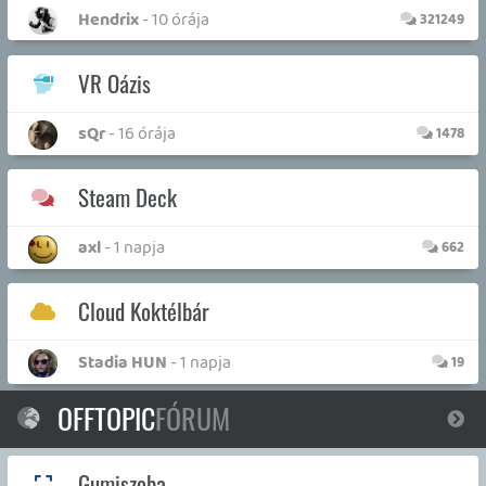
p34c3 |
|
2026.07.10.
2
REACH
TESZT
Az első trailer után egy pillanatig sem kételkedtem
benne, hogy ezt a játékot nekem találták ki, de a
meglehetősen vegyes fogadtatása kétségeket
ébresztett bennem. A trailerek végül is gyakran túl
sokat ígérnek, elrugaszkodnak a valóságtól. De vajon
Josida Súhei is tévedhetett ekkorát?
Necroman Mk2 |
2026.06.25.
MECCHA CHAMELEON BLOGTESZT