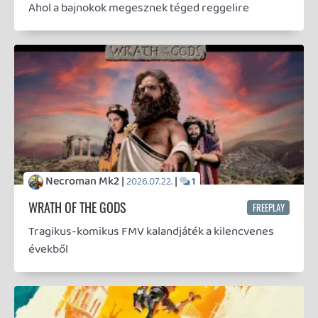
p34c3 |
|
2026.04.23.
4
EXD - EXTRA DIMENSIONAL
TESZT
Gyakran eljátszom a gondolattal, milyen VR-játékot
készítenék, ha meglenne hozzá a tudásom és a
képességeim...