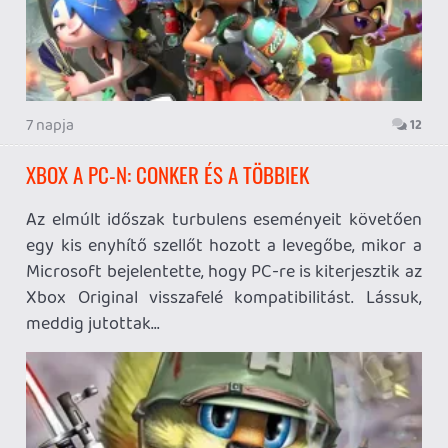
9 napja
23
DEATHBULGE: BATTLE OF THE BANDS
TESZT
Egy szeleburdi rockcsapat felemelkedéstörténete,
a negyedik fal folyamatos ostromával, a
zenészvilág karikírozásával, és JRPG-light
formulával? Jöhet, mégpedig ízibe'!
2026.07.22.
2
DIGIMON STORY: TIME STRANGER - A NINTENDO
SWITCH 2 VÁLTOZAT
TESZT