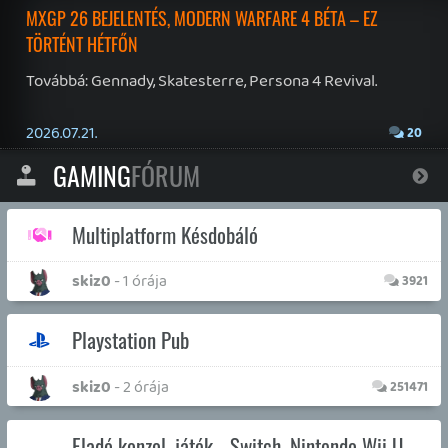
axl
- 4 napja
1141
Viccek, jó poénok jöhetnek!
Necroman Mk2
- 5 napja
9462
Youtuberek
CHASE
- 7 napja
63
Kedvenc jelenetek filmek/sorozat
CHASE
- 8 napja
142
BLOG