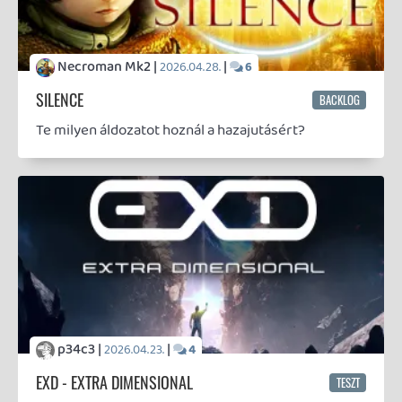
Necroman Mk2 |
|
2026.03.13.
4
HIGHGUARD - NECRO'S LOG
13+1 emlékezetes pillanat a Highguardból, sorrend
nélkül, ami miatt megérte ezzel játszanom.
Bountyy |
2026.03.12.
RESIDENT EVIL REQUIEM - PODCAST