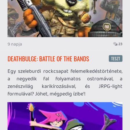
Bár a Pokémon mellett mindig másodhegedűs volt
a Digimon-széria, azért nem lehet mondani, hogy a
készítői ne lennének ügyesek az IP fenntartásában.
Már csak a videójátékos háttéranyag is meglepően
szerteágazó. A Nintendo kiadás örömére vittük
tesztlaborba az új Digimon játékot.
2026.07.20.
6
DIMHAVEN – THE LOST SOURCE
TESZT
A négyfős hazai Zadbox Entertainment Myst-szerű
első kalandjátékával, a Quernnel már teljesen
elvarázsolt, így tűkön ülve vártam új projektjük, a