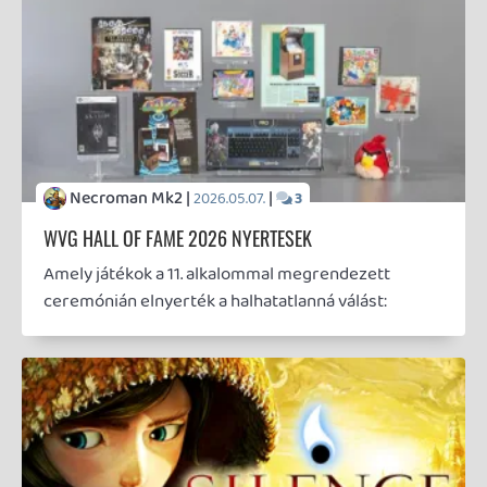
liquid |
|
2026.03.27.
1
MINDEN IDŐK LEGJOBB INTRÓI #2
Rage: a lírikus világvége
liquid |
|
2026.03.15.
1
MINDEN IDŐK LEGJOBB INTRÓI #1
Bonnie Tyler a harctéren