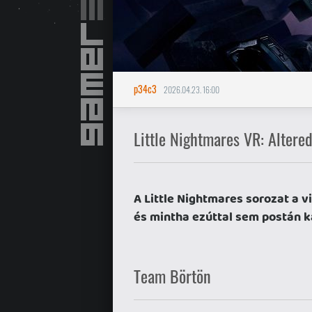
p34c3
2026.04.23. 16:00
Little Nightmares VR: Altere
A Little Nightmares sorozat a v
és mintha ezúttal sem postán k
Team Börtön