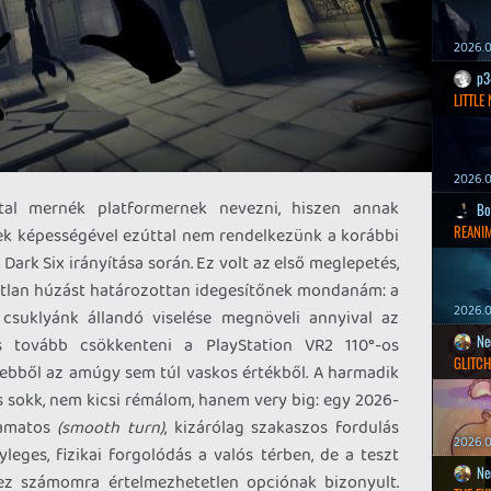
2026.0
p3
LITTLE
2026.0
tal mernék platformernek nevezni, hiszen annak
Bo
REANIM
ek képességével ezúttal nem rendelkezünk a korábbi
Dark Six irányítása során. Ez volt az első meglepetés,
atlan húzást határozottan idegesítőnek mondanám: a
2026.0
csuklyánk állandó viselése megnöveli annyival az
Ne
 tovább csökkenteni a PlayStation VR2 110°-os
GLITCH
 ebből az amúgy sem túl vaskos értékből. A harmadik
s sokk, nem kicsi rémálom, hanem very big: egy 2026-
yamatos
(smooth turn)
, kizárólag szakaszos fordulás
2026.0
leges, fizikai forgolódás a valós térben, de a teszt
Ne
 ez számomra értelmezhetetlen opciónak bizonyult.