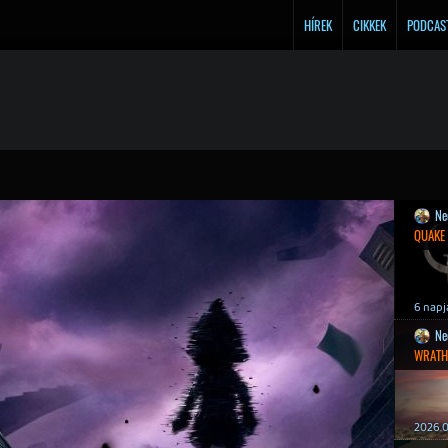
HÍREK
CIKKEK
PODCAS
Ne
QUAKE
6 napj
Ne
WRATH
2026.0