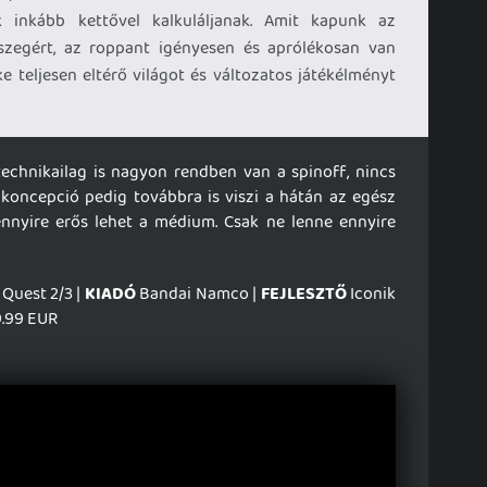
k inkább kettővel kalkuláljanak. Amit kapunk az
zegért, az roppant igényesen és aprólékosan van
ke teljesen eltérő világot és változatos játékélményt
 technikailag is nagyon rendben van a spinoff, nincs
s koncepció pedig továbbra is viszi a hátán az egész
ennyire erős lehet a médium. Csak ne lenne ennyire
 Quest 2/3 |
KIADÓ
Bandai Namco |
FEJLESZTŐ
Iconik
.99 EUR