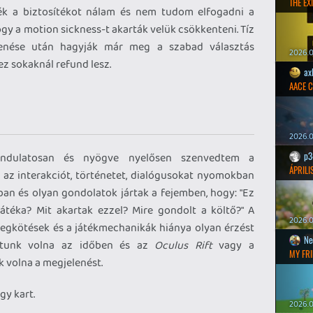
THE EXI
ték a biztosítékot nálam és nem tudom elfogadni a
gy a motion sickness-t akarták velük csökkenteni. Tíz
enése után hagyják már meg a szabad választás
2026.0
z sokaknál refund lesz.
ax
AACE 
2026.0
p3
indulatosan és nyögve nyelősen szenvedtem a
ÁPRILI
m az interakciót, történetet, dialógusokat nyomokban
ban és olyan gondolatok jártak a fejemben, hogy: "Ez
átéka? Mit akartak ezzel? Mire gondolt a költő?" A
2026.0
egkötések és a játékmechanikák hiánya olyan érzést
Ne
aztunk volna az időben és az
Oculus Rift
vagy a
MY FRI
k volna a megjelenést.
y kart.
2026.0