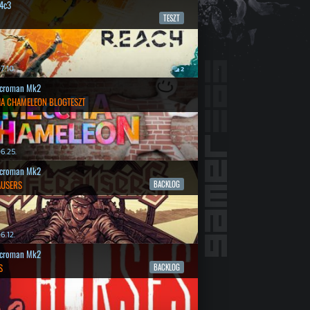
4c3
TESZT
7.10.
2
croman Mk2
A CHAMELEON BLOGTESZT
6.25.
croman Mk2
AUSERS
BACKLOG
6.12.
croman Mk2
S
BACKLOG