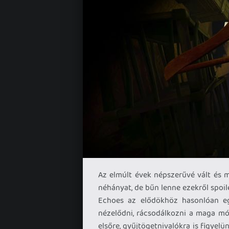
Az elmúlt évek népszerűvé vált és m
néhányat, de bűn lenne ezekről spoil
Echoes az elődökhöz hasonlóan eg
nézelődni, rácsodálkozni a maga mó
elsőre, gyűjtögetnivalókra is figyel