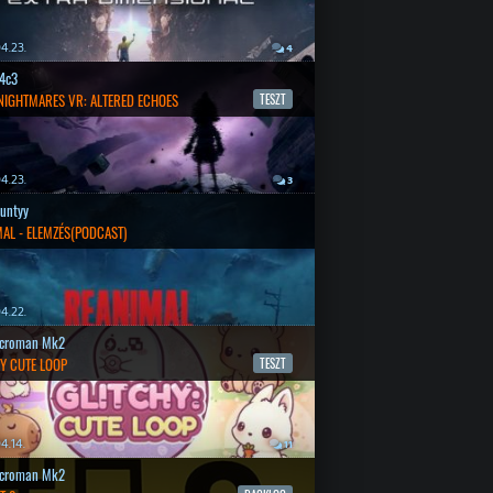
4.23.
4
4c3
 NIGHTMARES VR: ALTERED ECHOES
TESZT
4.23.
3
untyy
AL - ELEMZÉS(PODCAST)
4.22.
croman Mk2
Y CUTE LOOP
TESZT
4.14.
11
croman Mk2