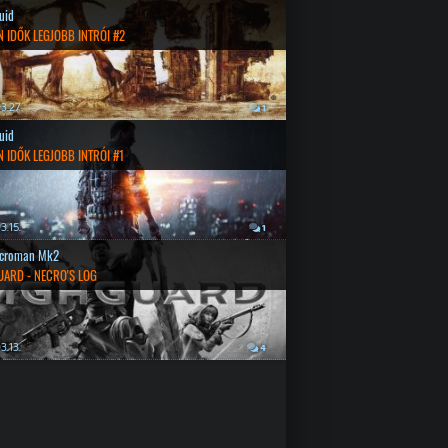
quid
 IDŐK LEGJOBB INTRÓI #2
3.27.
1
quid
 IDŐK LEGJOBB INTRÓI #1
3.15.
1
croman Mk2
UARD - NECRO'S LOG
3.13.
4