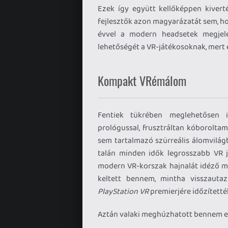
Ezek így együtt kellőképpen kiver
fejlesztők azon magyarázatát sem, ho
évvel a modern headsetek megjel
lehetőségét a VR-játékosoknak, mert e
Kompakt VRémálom
Fentiek tükrében meglehetősen 
prológussal, frusztráltan kóborolta
sem tartalmazó szürreális álomvilág
talán minden idők legrosszabb VR j
modern VR-korszak hajnalát idéző m
keltett bennem, mintha visszaut
PlayStation VR
premierjére időzítetté
Aztán valaki meghúzhatott bennem eg