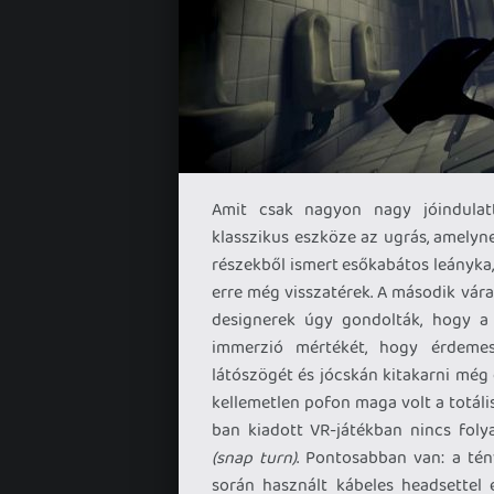
Amit csak nagyon nagy jóindulat
klasszikus eszköze az ugrás, amelyn
részekből ismert esőkabátos leányka, 
erre még visszatérek. A második vár
designerek úgy gondolták, hogy a 
immerzió mértékét, hogy érdemes
látószögét és jócskán kitakarni még
kellemetlen pofon maga volt a totáli
ban kiadott VR-játékban nincs fol
(snap turn)
. Pontosabban van: a tény
során használt kábeles headsettel