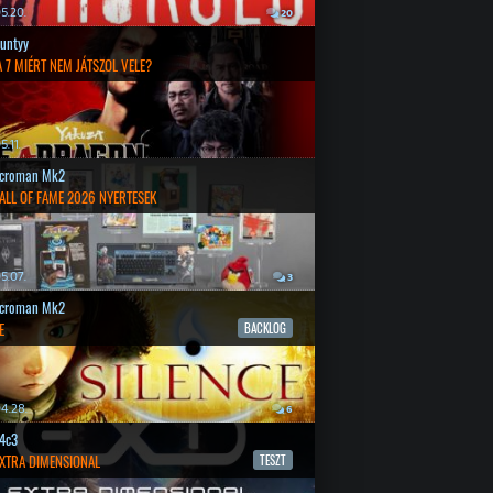
5.20.
20
untyy
 7 MIÉRT NEM JÁTSZOL VELE?
.11.
croman Mk2
ALL OF FAME 2026 NYERTESEK
5.07.
3
croman Mk2
E
BACKLOG
4.28.
6
4c3
EXTRA DIMENSIONAL
TESZT