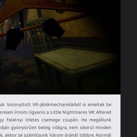
ár bizonyított VR-játékmechanikáiból is emeltek be
eresen írnom. Ugyanis a Little Nightmares VR: Altered
y falatnyi ízletes csemege csupán. Ha megállunk
dján gyönyörűen beteg világra, nem sikerül minden
ünk, akkor se számítsunk három óránál többre. Normál