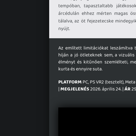
tempóban, tapasztaltabb játékoso
árcédulán ehhez mérten magas öss
tálalva, az öt fejezetecske mindegyi
nyújt.
Az említett limitációkat leszámítva
híján a jó ötleteknek sem, a vizuáli
élményt és kitűnően szemlélteti, m
kurta és ennyire suta.
PLATFORM
PC, PS VR2 (tesztelt), Meta
|
MEGJELENÉS
2026. április 24. |
ÁR
29