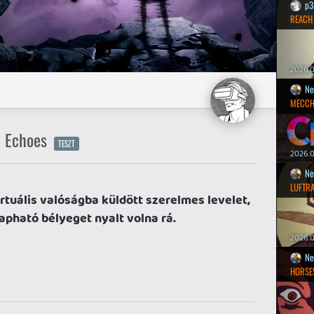
p3
REACH
2026.0
Ne
MECCH
d Echoes
TESZT
2026.0
Ne
LUFTR
irtuális valóságba küldött szerelmes levelet,
apható bélyeget nyalt volna rá.
2026.0
Ne
HORSE