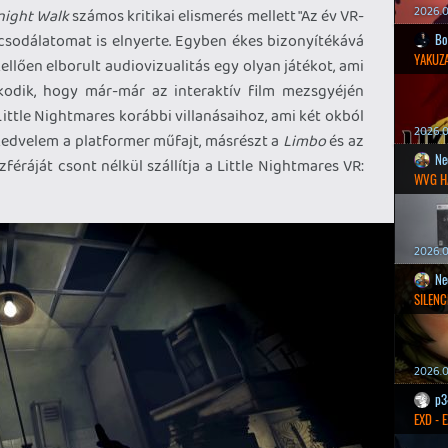
2026.0
night Walk
számos kritikai elismerés mellett "Az év VR-
 a csodálatomat is elnyerte. Egyben ékes bizonyítékává
Bo
YAKUZA
kellően elborult audiovizualitás egy olyan játékot, ami
kodik, hogy már-már az interaktív film mezsgyéjén
ittle Nightmares korábbi villanásaihoz, ami két okból
2026.05
 kedvelem a platformer műfajt, másrészt a
Limbo
és az
Ne
ráját csont nélkül szállítja a Little Nightmares VR:
WVG H
2026.0
Ne
SILENC
2026.0
p3
EXD - 