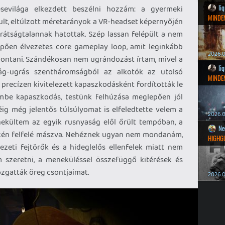
li
sevilága elkezdett beszélni hozzám: a gyermeki
MINDEN
ult, eltúlzott méretarányok a VR-headset képernyőjén
rátságtalannak hatottak. Szép lassan felépült a nem
epően élvezetes core gameplay loop, amit leginkább
2026.0
bontani. Szándékosan nem ugrándozást írtam, mivel a
li
ság-ugrás szentháromságból az alkotók az utolsó
MINDEN
recízen kivitelezett kapaszkodásként fordították le
rembe kapaszkodás, testünk felhúzása meglepően jól
éig még jelentős túlsúlyomat is elfeledtette velem a
2026.0
nekültem az egyik rusnyaság elől őrült tempóban, a
Ne
ncén felfelé mászva. Nehéznek ugyan nem mondanám,
HIGHG
zeti fejtörők és a hideglelős ellenfelek miatt nem
szeretni, a meneküléssel összefüggő kitérések és
gatták öreg csontjaimat.
2026.0