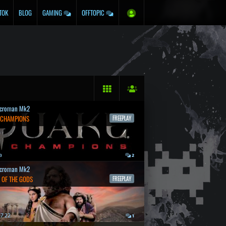
TOK
BLOG
GAMING
OFFTOPIC
croman Mk2
 CHAMPIONS
FREEPLAY
a
2
croman Mk2
 OF THE GODS
FREEPLAY
7.22.
1