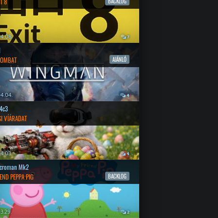
T 8
BACKLOG
4.08.
7
l
COMBAT
AJÁNLÓ
4.04.
4
4c3
SI VÍÁRADAT
4.03.
4
croman Mk2
END PEPPA PIG
BACKLOG
3.29.
2