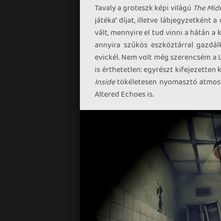
Tavaly a groteszk képi világú
The Mid
játéka" díjat, illetve lábjegyzetként
vált, mennyire el tud vinni a hátán a 
annyira szűkös eszköztárral gazdál
evickél. Nem volt még szerencsém a L
is érthetetlen: egyrészt kifejezetten
Inside
tökéletesen nyomasztó atmoszfé
Altered Echoes is.