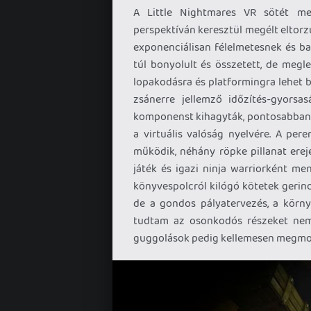
A Little Nightmares VR sötét me
perspektíván keresztül megélt eltorz
exponenciálisan félelmetesnek és ba
túl bonyolult és összetett, de megl
lopakodásra és platformingra lehet 
zsánerre jellemző időzítés-gyorsa
komponenst kihagyták, pontosabban p
a virtuális valóság nyelvére. A pe
működik, néhány röpke pillanat erej
játék és igazi ninja warriorként me
könyvespolcról kilógó kötetek geri
de a gondos pályatervezés, a környe
tudtam az osonkodós részeket nem 
guggolások pedig kellemesen megmoz