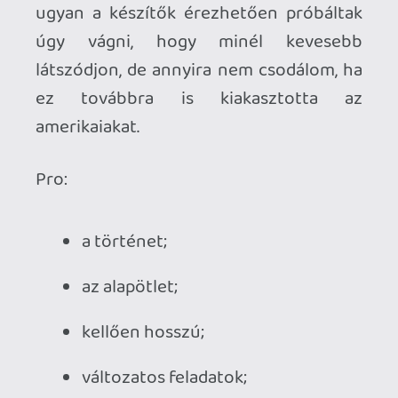
Aki elmerülne az emberi gyarlóság és 
kegyetlenség mocsarába, esetleg 
rajong a régi grindhouse mozikért, 
az egy körre fölpattanhat a 