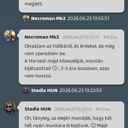
felüdülés a megszokott játékokhoz képest.
Plusz a "botrány" tök jól felhypolta nálam,
szóval alapból pozitívan állok hozzá.
Necroman
2026.06.12
Mk2
08:56:24
Necroman Mk2
2026.06.12 08:56:24
#2124p
Szerintem simán viszi, még ha csak min.
grafikán is. De készülj fel rá, hogy egyik-
másik jelenete erős lesz!
Stadia HUN
2026.06.11 10:41:51
Stadia HUN
2026.06.11 10:41:51
#21212
Felkeltette az érdeklődésem! Látom, gog-
on csak 5 euró, bepróbálom, remélem
sikerül Steam Deck-en futtatni.