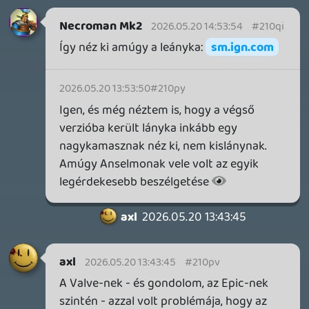
2026.05.11.
Necroman Mk2
WVG HALL OF FAME 2026 NYERTESEK
2026.05.07.
3
Necroman Mk2
SILENCE
BACKLOG
2026.04.28.
6
p34c3
EXD - EXTRA DIMENSIONAL
TESZT
2026.04.23.
4
p34c3
LITTLE NIGHTMARES VR: ALTERED ECHOES
TESZT