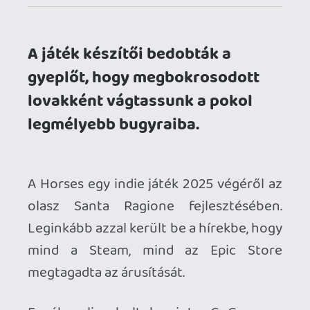
Egyéb online boltok, mint a GoG vagy a
Humbe Store, azonban nem voltak
ennyire finnyásak, így az érdeklődők
szerencsére DRM mentes verzióban meg
tudták venni. Nem ennyire szerencsés
Anselmo, a játék fiatal főhőse, aki egy
isten háta mögötti tanyán kapott
munkát. A helyről azonban nagyon
gyorsan kiderült, hogy valód lovak
helyett lófejmaszkos emberek a
haszonállatok, akik nyaktól lefelé
ráadásul teljesen meztelenek (bár a
program a nemi szerveket, a segget meg
a nők mellbimbóit kikockázza). Ez a
helyzet csak tovább fokozódik a napok
teltével, ahogy a hol megrázó, hol
szürreális történetben egyre mélyebbre
merülünk az emberi gyarlóságban. A