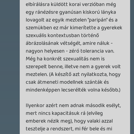
2026.04.23.
3
Bountyy
REANIMAL - ELEMZÉS(PODCAST)
2026.04.22.
Necroman Mk2
GLITCHY CUTE LOOP
TESZT
2026.04.14.
11
Necroman Mk2
THE EXIT 8
BACKLOG
2026.04.08.
7
axl
AACE COMBAT
AJÁNLÓ