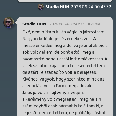
téma, mindenesetre érdekes és unikum,
örülök hogy ilyenek is vannak.
Technikailag végül nem volt vele bajom, a
korábban említett röccenés valószínűleg
egyedi eset volt, most feltoltam maxra és
úgy is gördülékeny (mondjuk nem látok túl
nagy változást a kinézetben).
Ha már fura játékok, most jött velem
szembe az About Fishing demója (a teljes
játék idén később fog megjelenni). Szintén
egy elvont, rejtélyes, retro hangulatú játék,
ajánlom kipróbálásra! Steam-en elérhető a
demo.
2026.06.12 11:16:53
#21254
Na, ki is próbáltam, simán megy Deck-en.
(Néha picit megröccen még low-n is, de
nem zavaró - ez nem olyan játék, ahol
számítana.) Majd megpróbálok időt
szakítani rá valamikor, és majd mondom,
hogy tetszett. Egyelőre nagyon
beteg/elvont/groteszk az egész, szóval