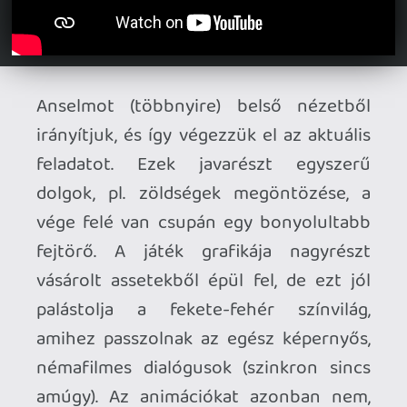
Valve-nál. 2-3 ilyennél éreztem, ahol
ugyan a készítők érezhetően próbáltak
úgy vágni, hogy minél kevesebb
látszódjon, de annyira nem csodálom, ha
ez továbbra is kiakasztotta az
amerikaiakat.
Pro:
a történet;
az alapötlet;
kellően hosszú;
változatos feladatok;
a környezet felépítése;
ügyesen palástolnak technikai