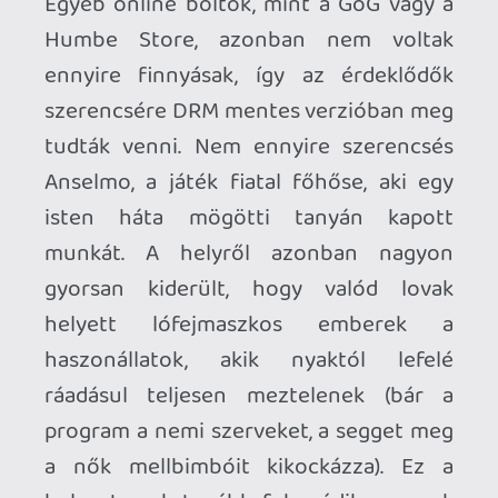
játék csupán az új napok és éjszakák
elején ment, viszont (apró spoiler) a
végigjátszást követően megnyílik a
fejezetválasztó menü is.
Anselmot (többnyire) belső nézetből
irányítjuk, és így végezzük el az aktuális
feladatot. Ezek javarészt egyszerű
dolgok, pl. zöldségek megöntözése, a
vége felé van csupán egy bonyolultabb