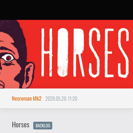
Necroman Mk2
2026.05.20. 11:20
Horses
BACKLOG
A játék készítői bedobták a
gyeplőt, hogy megbokrosodott
lovakként vágtassunk a pokol
legmélyebb bugyraiba.
A Horses egy indie játék 2025 végéről az
olasz Santa Ragione fejlesztésében.
Leginkább azzal került be a hírekbe, hogy
mind a Steam, mind az Epic Store
megtagadta az árusítását.