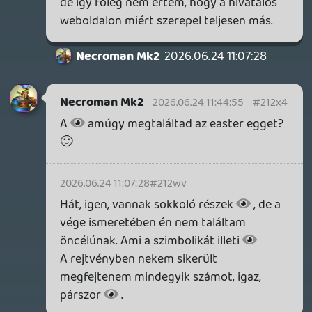
Stadia HUN
2026.06.23 11:01:52
#212tr
Még csak pár napot játszottam, kíváncsi
vagyok, hova fut ki az egész. 🙂
Necroman Mk2
2026.06.23 10:42:34
Necroman Mk2
2026.06.23 10:42:34
#212tp
A vége felé azért összeáll, hogy mit is
akartak mondani a készítők ezzel a "pucér
kureló lovas témá"-val. De a leírásod
alapján nem jutottál el a befejezésig.
Hányadik napnál tartasz?
Stadia HUN
2026.06.23 09:17:43
Stadia HUN
2026.06.23 09:17:43
#212tc
Játszottam vele egy keveset. Ú, nagyon
beteg cucc, teljesen megértem, hogy
miért nem engedték fel steam-re. Eléggé
öncélú szerintem ez a pucér kureló lovas