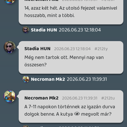
nagyon helyesen - zéró tolerancia van.
Még ha konkrét szexualitás nem is
szerepelt benne, illetve nem a gyerek volt
meztelen. (A készítő azt nyilatkozta, hogy
csak átmeneti modellnek szánták és
mindenképpen lecserélték volna később.)
Ilyenkor azért nem adnak második esélyt,
mert nincs kapacitásuk rá (elvileg
emberek nézik meg), hogy valaki azzal
tesztelje a rendszert, mi fér bele és mi
nem, hogy apránként addig finomít a
kifogásolt részeken, amíg végül átengedik.
Mindenkinek a józan eszére van bízva,
hogy kapásból olyat küldjön be, aminél a
törvénysértés gyanúja se merülhet fel,
ezért utólag hiába módosították.
Egyfelől szerintem érthető, hogy a Valve-
nél nem akarnak se balhét, se felesleges
pluszmunkát, másrészt sokan attól
tartanak, hogy ezzel esetleg túlzott
öncenzúrára kényszerítik azokat a kreatív,