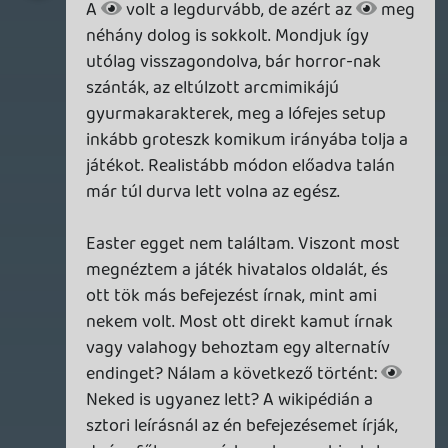
Necroman Mk2
2026.06.23 13:15:31
Necroman Mk2
2026.06.23 13:15:31
#212u7
14, azaz két hét. Az utolsó fejezet valamivel
hosszabb, mint a többi.
Stadia HUN
2026.06.23 12:18:04
Stadia HUN
2026.06.23 12:18:04
#212ty
Még nem tartok ott. Mennyi nap van
összesen?
Necroman Mk2
2026.06.23 11:39:31
Necroman Mk2
2026.06.23 11:39:31
#212tu
A 7-11 napokon történnek az igazán durva
dolgok benne. A kutya
megvolt már?
Stadia HUN
2026.06.23 11:01:52