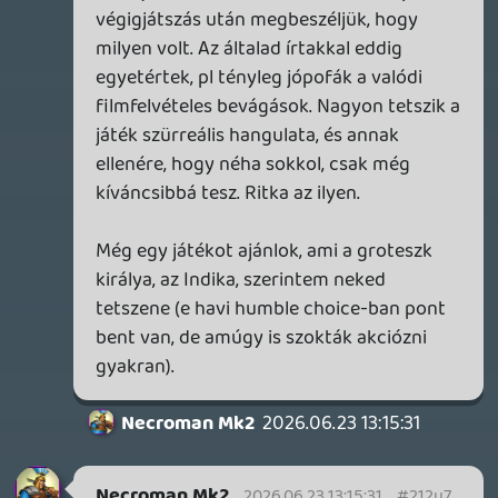
Necroman Mk2
2026.05.20 14:53:54
#210qi
Így néz ki amúgy a leányka:
sm.ign.com
2026.05.20 13:53:50
#210py
Igen, és még néztem is, hogy a végső
verzióba került lányka inkább egy
nagykamasznak néz ki, nem kislánynak.
Amúgy Anselmonak vele volt az egyik
legérdekesebb beszélgetése
axl
2026.05.20 13:43:45
axl
2026.05.20 13:43:45
#210pv
A Valve-nek - és gondolom, az Epic-nek
szintén - azzal volt problémája, hogy az
elbírálásra küldött korai verzióban még
egy ránézésre gyanúsan kiskorú lányka
lovagolt az egyik meztelen "paripán" és a
szemükben ez már kimerítette a gyerekek
szexuális kontextusban történő
ábrázolásának vétségét, amire náluk -