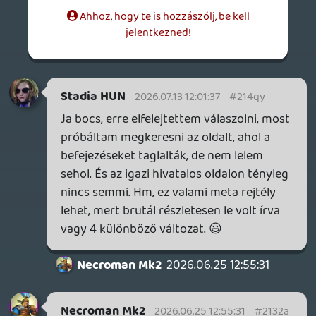
Stadia HUN
2026.06.24 00:43:32
#212wf
Oké, nem bírtam ki, és végig is játszottam.
Nagyon különleges és érdekes volt. A
meztelenkedés meg a durva jelenetek picit
sok volt nekem, de pont ettől, meg a
nyomasztó hangulattól lett emlékezetes. A
játék szimbolikáját nem teljesen értettem,
de azért felszabadító volt a befejezés.
Kíváncsi vagyok, hogy szerinted minek az
allegóriája volt a farm, meg a lovak.
Ja és jó volt a rejtvény a végén,
sikerélmény volt megfejteni, még ha a 4
számjegyből csak hármat is találtam ki, a
legelsőt nem értettem, de próbálgatásból
meglett.
Necroman Mk2
2026.06.23 13:55:51
Necroman Mk2
2026.06.23 13:55:51
#212un
Olvastam az Indikáról, és érdekel, de még
nem szereztem be.