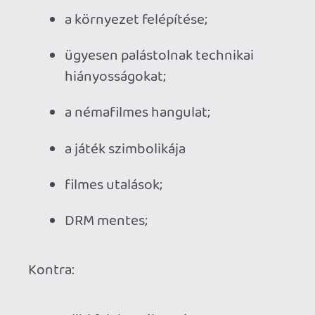
Ahhoz, hogy te is hozzászólj, be kell
jelentkezned!