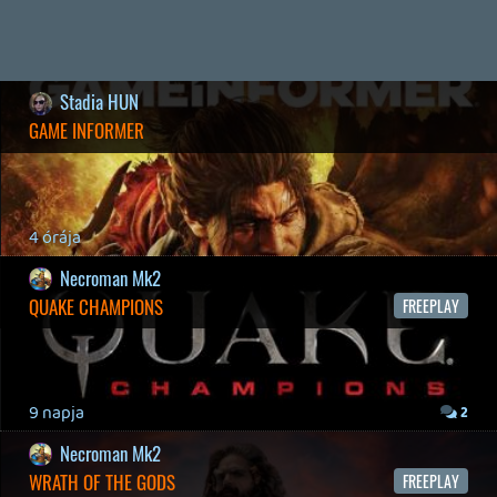
Hírek
|
Cikkek
|
Podcastok
|
Blogok
|
Gaming Fórum
|
Offtopic Fórum
RSS
|
Blog RSS
|
Podcast RSS
|
Instagram
|
Youtube
|
Facebook
|
Twitter
|
Patreon