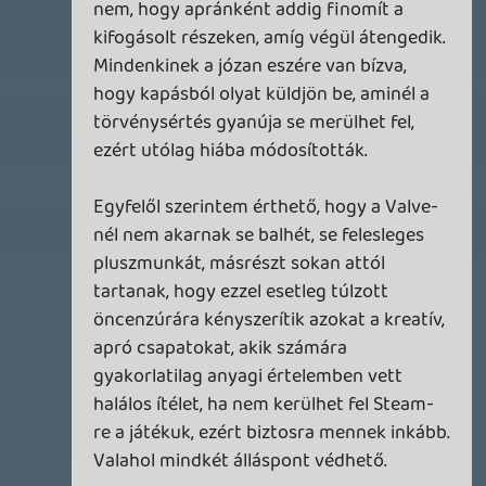
2026.04.04.
4
p34c3
ÁPRILISI VÍÁRADAT
2026.04.03.
4
Necroman Mk2
MY FRIEND PEPPA PIG
BACKLOG
2026.03.29.
2
liquid
MINDEN IDŐK LEGJOBB INTRÓI #2
2026.03.27.
1