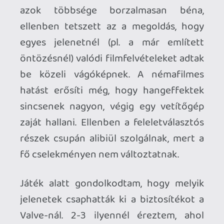
hiányosságokat;
a némafilmes hangulat;
a játék szimbolikája
filmes utalások;
DRM mentes;
Kontra:
alibi felelet választás;
borzalmasan gagyi animációk;
egyik-másik jelenete túl sokkoló
lehet;
Kiknek ajánlható?