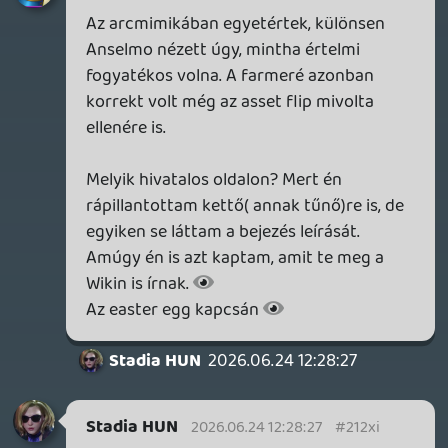
A Horsest majd kibeszéljük, moután
kijátszottad 🙂 ; 2-3 óra összesen, azaz
nem hosszú.
Stadia HUN
2026.06.23 13:23:53
Stadia HUN
2026.06.23 13:23:53
#212ua
Oh, tényleg, az elején mondják, hogy két
hét nyári munkára érkeztünk. 🙂 Majd
végigjátszás után megbeszéljük, hogy
milyen volt. Az általad írtakkal eddig
egyetértek, pl tényleg jópofák a valódi
filmfelvételes bevágások. Nagyon tetszik a
játék szürreális hangulata, és annak
ellenére, hogy néha sokkol, csak még
kíváncsibbá tesz. Ritka az ilyen.
Még egy játékot ajánlok, ami a groteszk
királya, az Indika, szerintem neked
tetszene (e havi humble choice-ban pont
bent van, de amúgy is szokták akciózni
gyakran).