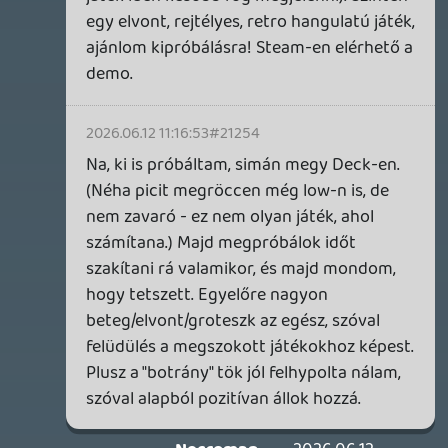
4 órája
Necroman Mk2
QUAKE CHAMPIONS
FREEPLAY
9 napja
2
Necroman Mk2
WRATH OF THE GODS
FREEPLAY
2026.07.22.
1
p34c3
REACH
TESZT
2026.07.10.
2
Necroman Mk2