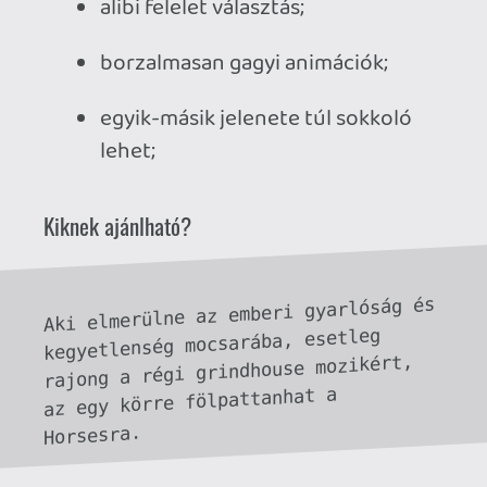
Stadia HUN
2026.07.13 12:01:37
#214qy
Ja bocs, erre elfelejtettem válaszolni, most
próbáltam megkeresni az oldalt, ahol a
befejezéseket taglalták, de nem lelem
sehol. És az igazi hivatalos oldalon tényleg
nincs semmi. Hm, ez valami meta rejtély
lehet, mert brutál részletesen le volt írva
vagy 4 különböző változat. 😃
Necroman Mk2
2026.06.25 12:55:31
Necroman Mk2
2026.06.25 12:55:31
#2132a
Az arcmimikában egyetértek, különsen
Anselmo nézett úgy, mintha értelmi
fogyatékos volna. A farmeré azonban
korrekt volt még az asset flip mivolta
ellenére is.
Melyik hivatalos oldalon? Mert én
rápillantottam kettő( annak tűnő)re is, de