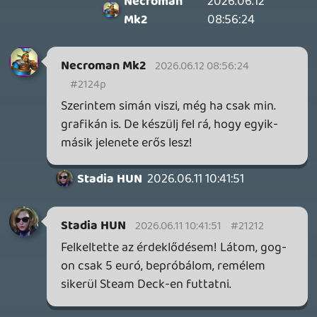
MECCHA CHAMELEON BLOGTESZT
2026.06.25.
Információk
Oké, értem és elfogadom!
Necroman Mk2
LUFTRAUSERS
BACKLOG
2026.06.12.
Necroman Mk2
HORSES
BACKLOG
2026.05.20.
20
Bountyy
YAKUZA 7 MIÉRT NEM JÁTSZOL VELE?