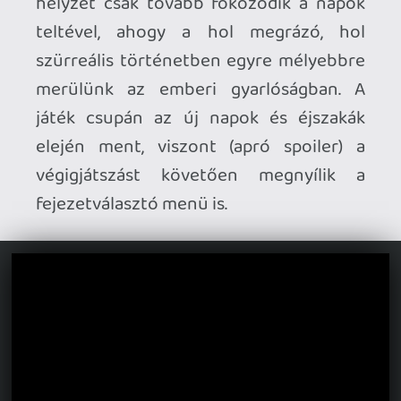
fejtörő. A játék grafikája nagyrészt
vásárolt assetekből épül fel, de ezt jól
palástolja a fekete-fehér színvilág,
amihez passzolnak az egész képernyős,
némafilmes dialógusok (szinkron sincs
amúgy). Az animációkat azonban nem,
azok többsége borzalmasan béna,
ellenben tetszett az a megoldás, hogy
egyes jelenetnél (pl. a már említett
öntözésnél) valódi filmfelvételeket adtak
be közeli vágóképnek. A némafilmes
hatást erősíti még, hogy hangeffektek
sincsenek nagyon, végig egy vetítőgép
zaját hallani. Ellenben a feleletválasztós
részek csupán alibiül szolgálnak, mert a
fő cselekményen nem változtatnak.
Játék alatt gondolkodtam, hogy melyik
jelenetek csaphatták ki a biztosítékot a