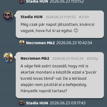
apró csapatokat, akik számára
gyakorlatilag anyagi értelemben vett
halálos ítélet, ha nem kerülhet fel Steam-
re a játékuk, ezért biztosra mennek inkább.
Valahol mindkét álláspont védhető.
Kérdés, hogy a fenti miatt érdemes volt-e
megkongatni a "Jaj, a szólásszabadság /
művészi önkifejezés!" vészharangot?