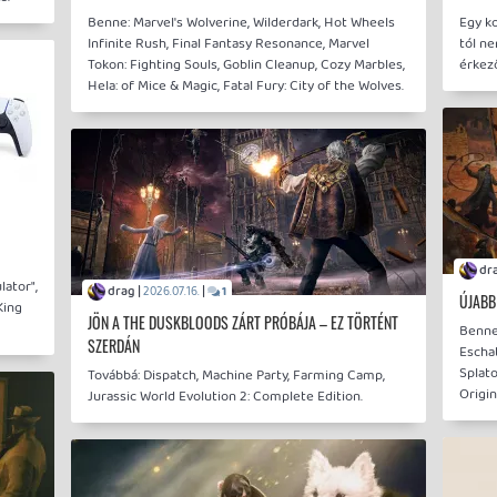
Benne: Marvel's Wolverine, Wilderdark, Hot Wheels
Egy ko
Infinite Rush, Final Fantasy Resonance, Marvel
tól n
Tokon: Fighting Souls, Goblin Cleanup, Cozy Marbles,
érkező
Hela: of Mice & Magic, Fatal Fury: City of the Wolves.
lator",
drag |
|
2026.07.16.
1
ÚJABB
King
JÖN A THE DUSKBLOODS ZÁRT PRÓBÁJA – EZ TÖRTÉNT
Benne:
SZERDÁN
Eschat
Splato
Továbbá: Dispatch, Machine Party, Farming Camp,
Origin
Jurassic World Evolution 2: Complete Edition.