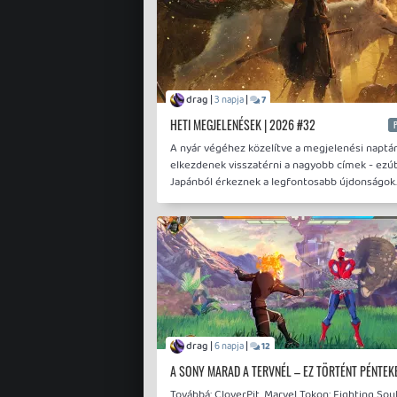
drag |
|
3 napja
7
HETI MEGJELENÉSEK | 2026 #32
A nyár végéhez közelítve a megjelenési naptár
elkezdenek visszatérni a nagyobb címek - ezút
Japánból érkeznek a legfontosabb újdonságok.
drag |
|
6 napja
12
A SONY MARAD A TERVNÉL – EZ TÖRTÉNT PÉNTEK
Továbbá: CloverPit, Marvel Tokon: Fighting Soul