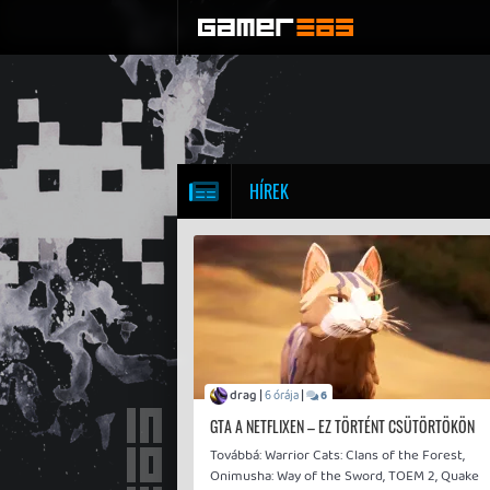
HÍREK
drag |
|
6 órája
6
GTA A NETFLIXEN – EZ TÖRTÉNT CSÜTÖRTÖKÖN
Továbbá: Warrior Cats: Clans of the Forest,
Onimusha: Way of the Sword, TOEM 2, Quake