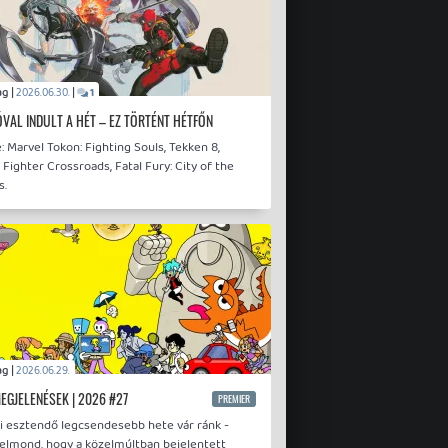
drag |
|
2026.06.30.
1
VAL INDULT A HÉT – EZ TÖRTÉNT HÉTFŐN
 Marvel Tokon: Fighting Souls, Tekken 8,
 Fighter Crossroads, Fatal Fury: City of the
s.
drag |
2026.06.29.
MEGJELENÉSEK | 2026 #27
PREMIER
ei esztendő legcsendesebb hete vár ránk -
 elmond, hogy a közelmúltban bejelentett