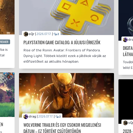
sQr |
|
2026.07.17.
2
PLAYSTATION GAME CATALOG: A JÚLIUSI ÉRKEZŐK
PREMIER
DIGIT
ba is
Rise of the Ronin. Avatar: Frontiers of Pandora.
LÁTHA
tal
Dying Light. Többek között ezek a játékok várják az
előfizetőket az aktuális hónapban.
Tovább
Wild E
drag |
|
2026.07.17.
2
EN
WOLVERINE TRAILER ÉS EGY CSOKOR MEGJELENÉSI
DÁTUM – EZ TÖRTÉNT CSÜTÖRTÖKÖN
2028-
s.