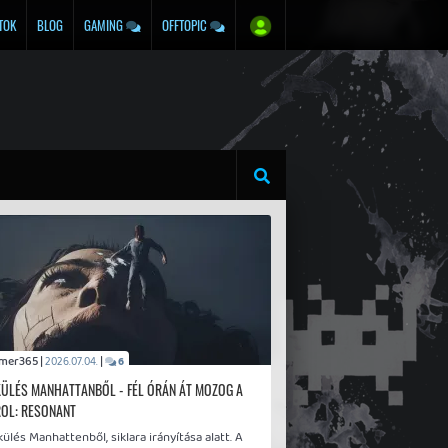
TOK
BLOG
GAMING
OFFTOPIC
Gamer365 |
|
2026.07.04.
6
ÜLÉS MANHATTANBŐL - FÉL ÓRÁN ÁT MOZOG A
OL: RESONANT
lés Manhattenből, siklara irányítása alatt. A