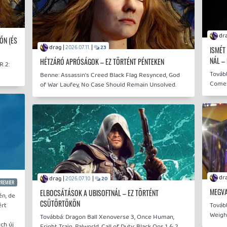
ŐN (ÉS
drag |
|
2026.07.11.
23
ISMÉT
NÁL –
HÉTZÁRÓ APRÓSÁGOK – EZ TÖRTÉNT PÉNTEKEN
R.2:
Továb
Benne: Assassin's Creed Black Flag Resynced, God
Come:
of War Laufey, No Case Should Remain Unsolved.
drag |
|
2026.07.10.
20
PREMIER
MEGVA
ELBOCSÁTÁSOK A UBISOFTNÁL – EZ TÖRTÉNT
én, de
CSÜTÖRTÖKÖN
ért
Tovább
Weigh
Továbbá: Dragon Ball Xenoverse 3, Once Human,
ch új
Fright Train, Palworld, Call of Duty: Black Ops 1 & 2.