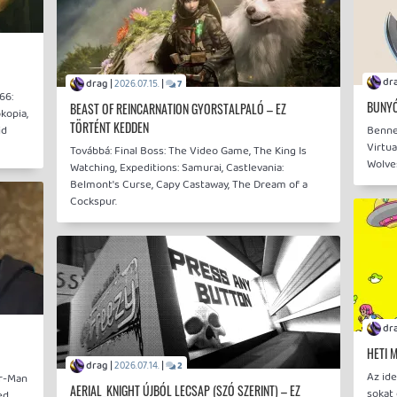
drag |
|
2026.07.15.
7
66:
BUNYÓ
BEAST OF REINCARNATION GYORSTALPALÓ – EZ
kopia,
TÖRTÉNT KEDDEN
id
Benne:
Virtua
Továbbá: Final Boss: The Video Game, The King Is
Wolve
Watching, Expeditions: Samurai, Castlevania:
Belmont's Curse, Capy Castaway, The Dream of a
Cockspur.
HETI 
drag |
|
2026.07.14.
2
Az id
er-Man
AERIAL_KNIGHT ÚJBÓL LECSAP (SZÓ SZERINT) – EZ
sokat
ed