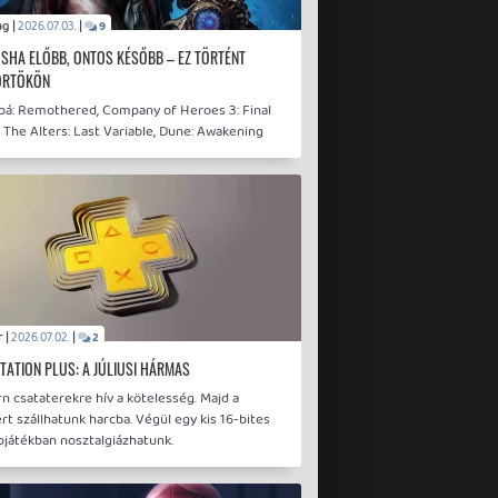
drag |
|
2026.07.03.
9
SHA ELŐBB, ONTOS KÉSŐBB – EZ TÖRTÉNT
ÖRTÖKÖN
bá: Remothered, Company of Heroes 3: Final
 The Alters: Last Variable, Dune: Awakening
sQr |
|
2026.07.02.
2
TATION PLUS: A JÚLIUSI HÁRMAS
 csataterekre hív a kötelesség. Majd a
ért szállhatunk harcba. Végül egy kis 16-bites
pjátékban nosztalgiázhatunk.