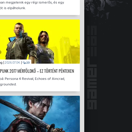
ban megjelenik egy régi ismerős, és egy
t is elpáholunk.
drag |
|
2026.07.04.
23
PUNK 2077 MÉRFÖLDKŐ – EZ TÖRTÉNT PÉNTEKEN
á: Persona 4 Revival, Echoes of Aincrad,
grounded.