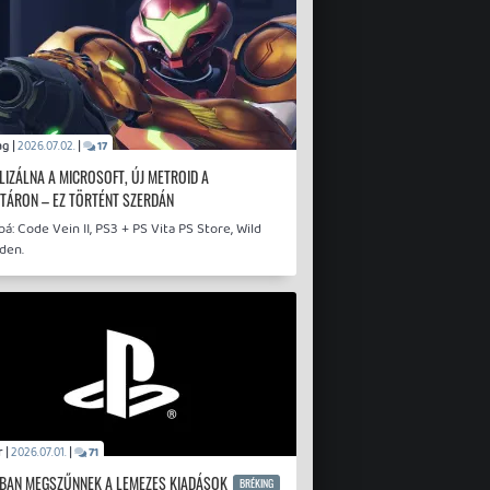
drag |
|
2026.07.02.
17
ALIZÁLNA A MICROSOFT, ÚJ METROID A
TÁRON – EZ TÖRTÉNT SZERDÁN
á: Code Vein II, PS3 + PS Vita PS Store, Wild
den.
sQr |
|
2026.07.01.
71
BAN MEGSZŰNNEK A LEMEZES KIADÁSOK
BRÉKING