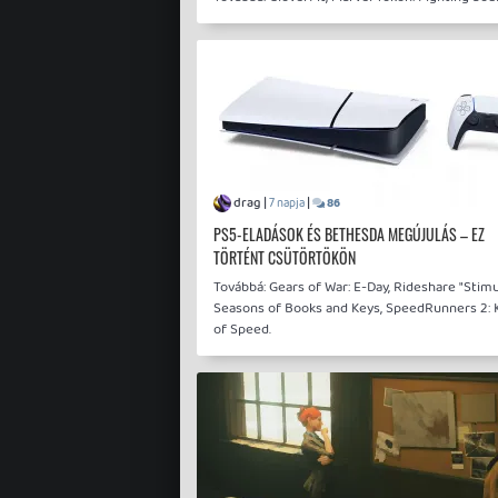
drag |
|
7 napja
86
PS5-ELADÁSOK ÉS BETHESDA MEGÚJULÁS – EZ
TÖRTÉNT CSÜTÖRTÖKÖN
Továbbá: Gears of War: E-Day, Rideshare "Stimu
Seasons of Books and Keys, SpeedRunners 2: 
of Speed.