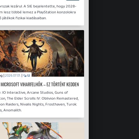
rszak lezárul. A SIE bejelentette, hogy 2028-
em lesz többé lemez a PlayStation konzolokra
 játékok fizikai kiadásaiban.
drag |
|
2026.07.01.
12
 MICROSOFT VIHARFELHŐK – EZ TÖRTÉNT KEDDEN
 IO Interactive, Arcane Studios, Guns of
on, The Elder Scrolls IV: Oblivion Remastered,
on Raiders, Nivalis Nights, Frosthaven, Turok:
s, Anomalith.