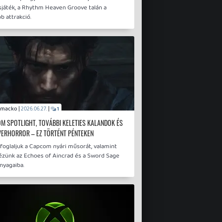
sjáték, a Rhythm Heaven Groove talán a
b attrakció.
mcmacko |
|
2026.06.27.
1
M SPOTLIGHT, TOVÁBBI KELETIES KALANDOK ÉS
ERHORROR – EZ TÖRTÉNT PÉNTEKEN
foglaljuk a Capcom nyári műsorát, valamint
ézünk az Echoes of Aincrad és a Sword Sage
anyagaiba.