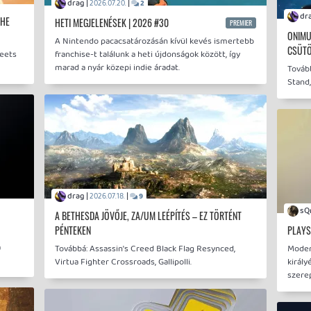
drag |
|
2026.07.20.
2
THE
HETI MEGJELENÉSEK | 2026 #30
PREMIER
ONIMU
A Nintendo pacacsatározásán kívül kevés ismertebb
CSÜT
reets
franchise-t találunk a heti újdonságok között, így
marad a nyár közepi indie áradat.
Továb
Stand,
drag |
|
2026.07.18.
9
A BETHESDA JÖVŐJE, ZA/UM LEÉPÍTÉS – EZ TÖRTÉNT
PÉNTEKEN
PLAYS
a
Továbbá: Assassin's Creed Black Flag Resynced,
Modern
Virtua Fighter Crossroads, Gallipolli.
király
szere