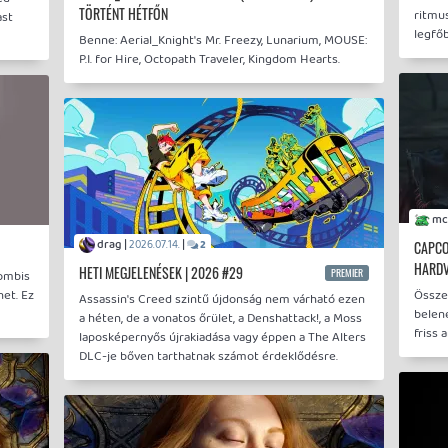
TÖRTÉNT HÉTFŐN
ritmu
ast
legfőb
Benne: Aerial_Knight's Mr. Freezy, Lunarium, MOUSE:
P.I. for Hire, Octopath Traveler, Kingdom Hearts.
drag |
|
2026.07.14.
2
CAPCO
HARDV
HETI MEGJELENÉSEK | 2026 #29
PREMIER
Zombis
net. Ez
Össze
Assassin's Creed szintű újdonság nem várható ezen
belen
a héten, de a vonatos őrület, a Denshattack!, a Moss
friss 
laposképernyős újrakiadása vagy éppen a The Alters
DLC-je bőven tarthatnak számot érdeklődésre.