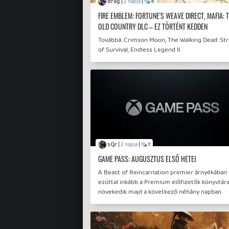
drag |
|
2 napja
4
FIRE EMBLEM: FORTUNE'S WEAVE DIRECT, MAFIA: 
OLD COUNTRY DLC – EZ TÖRTÉNT KEDDEN
Továbbá: Crimson Moon, The Walking Dead: St
of Survival, Endless Legend II.
sQr |
|
2 napja
7
GAME PASS: AUGUSZTUS ELSŐ HETEI
A Beast of Reincarnation premier árnyékában
ezúttal inkább a Premium előfizetők könyvtár
növekedik majd a következő néhány napban.