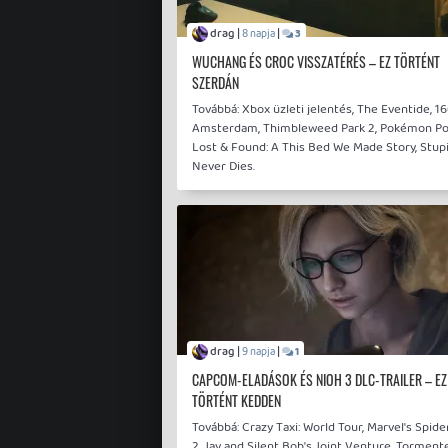
drag |
|
8 napja
3
WUCHANG ÉS CROC VISSZATÉRÉS – EZ TÖRTÉNT
SZERDÁN
Továbbá: Xbox üzleti jelentés, The Eventide, 16
Amsterdam, Thimbleweed Park 2, Pokémon Po
Lost & Found: A This Bed We Made Story, Stup
Never Dies.
drag |
|
9 napja
1
CAPCOM-ELADÁSOK ÉS NIOH 3 DLC-TRAILER – EZ
TÖRTÉNT KEDDEN
Továbbá: Crazy Taxi: World Tour, Marvel's Spid
2, Jay and Silent Bob's Joint Venture, Torment