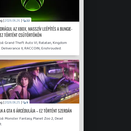
drag |
|
2026.06.26.
22
 DRÁGUL AZ XBOX, MASSZÍV LEÉPÍTÉS A BUNGIE-
 EZ TÖRTÉNT CSÜTÖRTÖKÖN
bá: Grand Theft Auto VI, Ratatan, Kingdom
 Deliverance II, RACCOIN, Enshrouded.
drag |
|
2026.06.25.
9
N A GTA 6 ÁRCÉDULÁJA – EZ TÖRTÉNT SZERDÁN
á: Monster Fantasy, Planet Zoo 2, Dead
t.