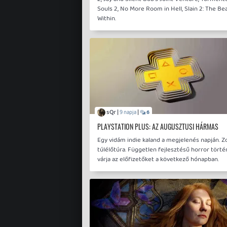
Souls 2, No More Room in Hell, Slain 2: The Be
Within.
sQr |
|
9 napja
6
PLAYSTATION PLUS: AZ AUGUSZTUSI HÁRMAS
Egy vidám indie kaland a megjelenés napján. 
túlélőtúra. Független fejlesztésű horror törté
várja az előfizetőket a következő hónapban.