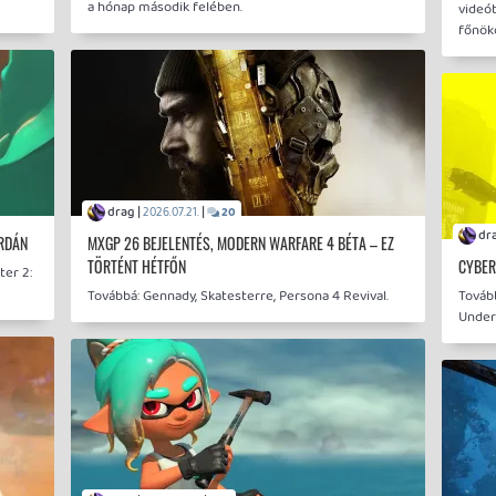
a hónap második felében.
videó
főnökö
drag |
|
2026.07.21.
20
ERDÁN
MXGP 26 BEJELENTÉS, MODERN WARFARE 4 BÉTA – EZ
TÖRTÉNT HÉTFŐN
CYBER
ter 2:
Továbbá: Gennady, Skatesterre, Persona 4 Revival.
Tovább
Under