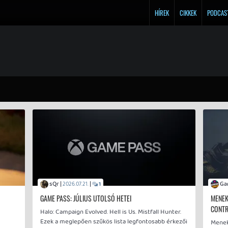
HÍREK
CIKKEK
PODCAS
sQr |
|
2026.07.21.
1
GAME PASS: JÚLIUS UTOLSÓ HETEI
MENEK
CONTR
Halo: Campaign Evolved. Hell is Us. Mistfall Hunter.
Ezek a meglepően szűkös lista legfontosabb érkezői
Menekü