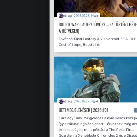
drag |
|
2026.07.28.
5
GOD OF WAR: LAUFEY JÖVŐRE – EZ TÖRTÉNT HÉTF
A HÉTVÉGÉN)
Továbbá: Final Fantasy XIV: Evercold, S.T.A.L.K.E.
Cost of Hope, BeastLink.
drag |
|
2026.07.27.
4
HETI MEGJELENÉSEK | 2026 #31
Fura egy Halo-megjelenés a nyár kellős közep
így a fókusz legalább adott - érkeznek még az
érdekességek, mint például a The Relic: First
Guardian, a Xenoblade Chronicles 2 és a Dispat