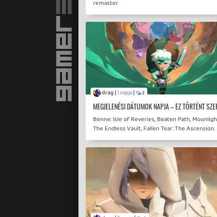
remaster.
drag |
|
1 napja
2
MEGJELENÉSI DÁTUMOK NAPJA – EZ TÖRTÉNT SZ
Benne: Isle of Reveries, Beaten Path, Moonligh
The Endless Vault, Fallen Tear: The Ascension.