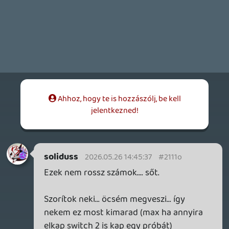
értékelések alapján nincs vele valami nagy
gáz.
Ákos23
2026.05.26 10:14:41
#21111
Vagyis rediten láttam 1 hónapja kb, h
kiraktak, h a lemez csak igazolásra lesz,
szóval ez alapján ez inkább tűnik nekem
tudatos kiadói döntésnek, meg azért
remélem is nem játszhatatlan majd ma
délután kiderul.
2026.05.26 10:02:32
#2110z
A lemez csak az 1. küldetést tartalmazza
elvileg, minden mást le kell tölteni hozzá,
persze ettől függetlenül lehetnek hibák
benne, de vszinu ezért nem megy tovább.
sQr
2026.05.26 08:59:44
soliduss
2026.05.26 09:58:28
#2110v