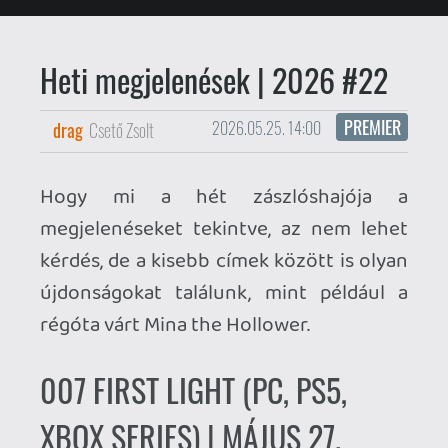
újdonságokat találunk, mint például a
régóta várt Mina the Hollower.
007 FIRST LIGHT (PC, PS5,
XBOX SERIES) | MÁJUS 27.
Minden idők leghíresebb titkosügynöke,
James Bond a Hitman-játékokért felelős
IO Interactive gondozásában tér vissza
újból az AAA-színtérre.