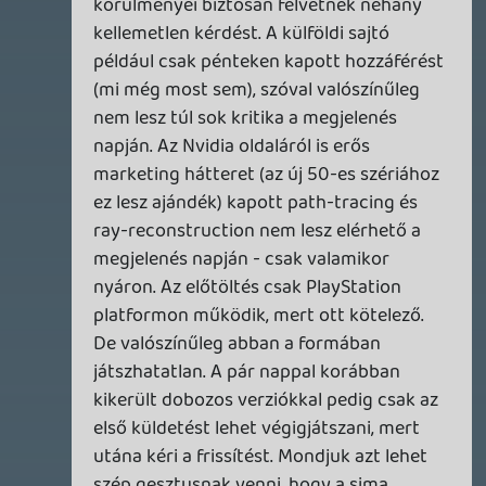
megvan, ami a sikerhez kell, ez az összkép azonban
becsapós.
1 napja
4
MEGJELENÉSI DÁTUMOK NAPJA – EZ TÖRTÉNT SZERDÁN
Benne: Isle of Reveries, Beaten Path, Moonlighter 2: The
Endless Vault, Fallen Tear: The Ascension.
2 napja
2
CORSAIR CLIPPER PRO MINI 60 - KICSI, DE ERŐS
TESZT
2 napja
5
FIRE EMBLEM: FORTUNE'S WEAVE DIRECT, MAFIA: THE OLD
COUNTRY DLC – EZ TÖRTÉNT KEDDEN
Továbbá: Crimson Moon, The Walking Dead: Streets of
Survival, Endless Legend II.
3 napja
4
GAME PASS: AUGUSZTUS ELSŐ HETEI