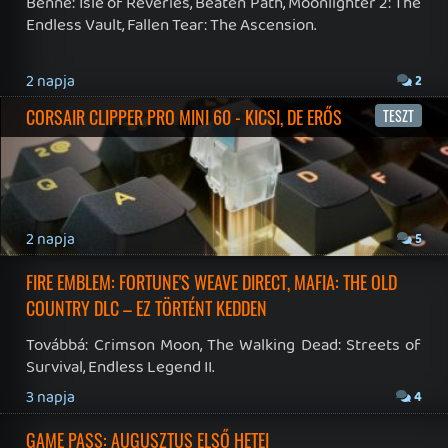
RSS
|
Blog RSS
|
Podcast RSS
|
Instagram
|
Youtube
|
Facebook
|
Twitter
|
Patreon