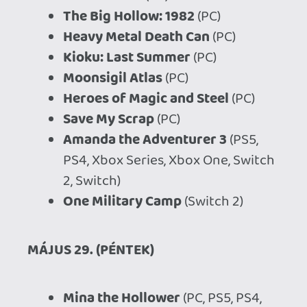
Ahhoz, hogy te is hozzászólj, be kell
jelentkezned!
soliduss
2026.05.26 14:45:37
#2111o
Ezek nem rossz számok.... sőt.