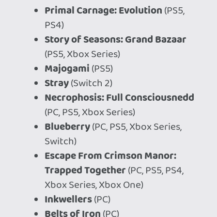
Little Nightmares Enhanced
Edition
(Switch 2)
Little Nightmares II
(Switch 2)
Into the Slimy Mines
(PC, PS5, Xbox
Series, Switch)
Truck Driver: The American
Dream
(PC)