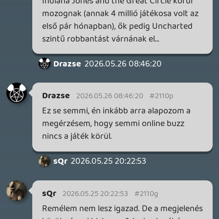
DOOM: THE DARK AGES - REVELATIONS DLC
TESZT
4 órája
1
THQ NORDIC ÚJDONSÁGOK – EZ TÖRTÉNT PÉNTEKEN
THQ Nordic Digital Showcase összefoglaló.
8 órája
4
GTA A NETFLIXEN – EZ TÖRTÉNT CSÜTÖRTÖKÖN
Továbbá: Warrior Cats: Clans of the Forest, Onimusha:
Way of the Sword, TOEM 2, Quake remaster.
1 napja
9
SENARA: THE SACRAMENT
TESZT
Szektások, mélytengeri rémek és egy realisztikus
óceánjáró. A SENARA-ban első pillantásra minden