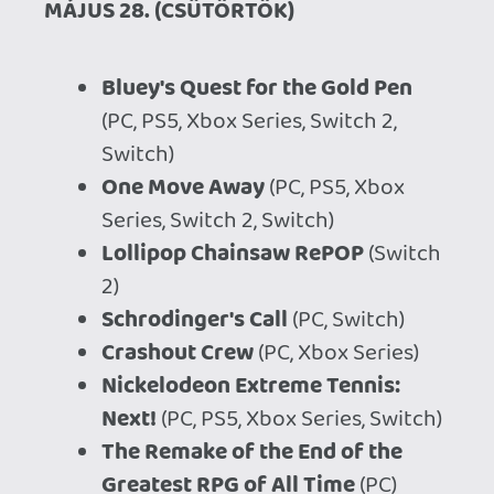
Inkwellers
(PC)
Belts of Iron
(PC)
The Big Hollow: 1982
(PC)
Heavy Metal Death Can
(PC)
Kioku: Last Summer
(PC)
Moonsigil Atlas
(PC)
Heroes of Magic and Steel
(PC)
Save My Scrap
(PC)
Amanda the Adventurer 3
(PS5,
PS4, Xbox Series, Xbox One, Switch
2, Switch)
One Military Camp
(Switch 2)
MÁJUS 29. (PÉNTEK)
Mina the Hollower
(PC, PS5, PS4,
Xbox Series, Xbox One, Switch 2,
Switch)
My Little Puppy
(PS5, Switch 2)