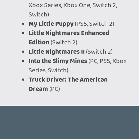
Szorítok neki... öcsém megveszi... így
nekem ez most kimarad (max ha annyira
elkap switch 2 is kap egy próbát)
Kiváncsi leszek a 2026-os év költéseire, de
vagy a GTA6 miat vár ki mindenki.... vaggy
tényleg sokkal kisebb eladási számokat
produkálnak egyes címek mint amivel
számítani lehetett.
sQr
2026.05.26 14:04:46
Drazse
2026.05.26 14:30:30
#2111m
Akkor innen már csak azon múlik, hogy
mennyire rezonál a közönséggel.
sQr
2026.05.26 14:04:46
sQr
2026.05.26 14:04:46
#2111k
Az első 15-30 kritika alapján...
Metacritic: 88