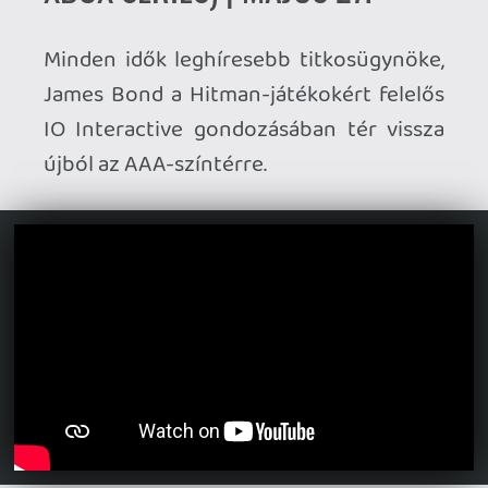
TOVÁBBI MEGJELENÉSEK
MÁJUS 26. (KEDD)
Realm of Ink
(PC, PS5, PS4, Xbox
Series, Switch)
LumenTale: Memories of Trey
(PC,
Switch)
Stonemachia
(PC)
Yerba Buena
(PC, PS5, Xbox Series)
Life Below
(PC)
It Reaches
(PS5)
Birushana: Winds of Fate
(Switch)
Town to City
(PC)
The Henchmen
(PC)
MÁJUS 27. (SZERDA)