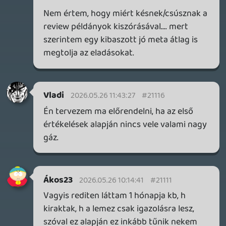
ray-reconstruction nem lesz elérhető a
megjelenés napján - csak valamikor
nyáron. Az előtöltés csak PlayStation
platformon működik, mert ott kötelező.
De valószínűleg abban a formában
játszhatatlan. A pár nappal korábban
kikerült dobozos verziókkal pedig csak az
első küldetést lehet végigjátszani, mert
utána kéri a frissítést. Mondjuk azt lehet
szép gesztusnak venni, hogy a sima
változat előrendelői megkapják a Deluxe
Edition exkluzív apróságait… de nem nehéz
ezek után belelátni, hogy ez is csak egy
eszköz arra, hogy minél több embert
berántsanak még a kritikák érkezése előtt.
Ennek ellenére bízom abban, hogy
kellemesen csalódunk. A picit nyitottabb
és komplexebb Uncharted pótlék
koncepciója Bond köntösben továbbra is
remekül hangzik.
Drazse
2026.05.25 16:10:53