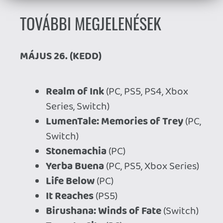
Poppy Playtime - Chapter 5
(PC,
PS5, PS4, Xbox Series, Xbox One,
Switch)
Echo Generation 2
(PC, Xbox
Series)
Utawarerumono: Past and
Present Rediscovered
(PC)
Sydless
(PC)
MÁJUS 28. (CSÜTÖRTÖK)
Bluey's Quest for the Gold Pen
(PC, PS5, Xbox Series, Switch 2,
Switch)
One Move Away
(PC, PS5, Xbox
Series, Switch 2, Switch)
Lollipop Chainsaw RePOP
(Switch
2)