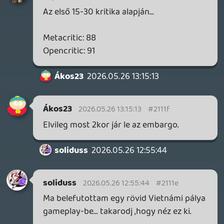
szintű robbantást várnának el...
Drazse
2026.05.26 08:46:20
Drazse
2026.05.26 08:46:20
#2110p
Ez se semmi, én inkább arra alapozom a
megérzésem, hogy semmi online buzz
nincs a játék körül.
sQr
2026.05.25 20:22:53
sQr
2026.05.25 20:22:53
#2110g
Remélem nem lesz igazad. De a megjelenés
körülményei biztosan felvetnek néhány
kellemetlen kérdést. A külföldi sajtó
például csak pénteken kapott hozzáférést
(mi még most sem), szóval valószínűleg
nem lesz túl sok kritika a megjelenés
napján. Az Nvidia oldaláról is erős
marketing hátteret (az új 50-es szériához
ez lesz ajándék) kapott path-tracing és