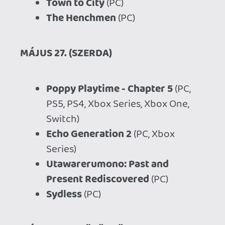
Schrodinger's Call
(PC, Switch)
Crashout Crew
(PC, Xbox Series)
Nickelodeon Extreme Tennis:
Next!
(PC, PS5, Xbox Series, Switch)
The Remake of the End of the
Greatest RPG of All Time
(PC)
Primal Carnage: Evolution
(PS5,
PS4)
Story of Seasons: Grand Bazaar
(PS5, Xbox Series)
Majogami
(PS5)
Stray
(Switch 2)
Necrophosis: Full Consciousnedd
(PC, PS5, Xbox Series)
Blueberry
(PC, PS5, Xbox Series,
Switch)
Escape From Crimson Manor:
Trapped Together
(PC, PS5, PS4,
Xbox Series, Xbox One)