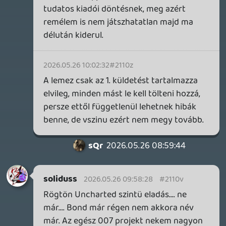
bandee23
2026.05.25 19:41:01
#2110e
007 -et megvárom Switch-re. Úgyhogy
Mina the Hollower lesz most.
Drazse
2026.05.25 16:10:53
#210zy
Nekem van egy olyan érzésem, hogy ez a
007 irgalmatlan nagyot fog bukni. De ne
legyen igazam.
Necroman Mk2
2026.05.25 14:50:11
#210zv
Poppy Playtime 5. fejezet! Vajon eben is
lesz Huggy-Wuggy szerű jól mémesíthető
lény a gyerekeknek?