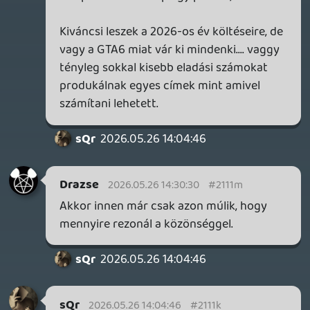
Rögtön Uncharted szintü eladás.... ne
már.... Bond már régen nem akkora név
már. Az egész 007 projekt nekem nagyon
tetszik.... és a tuti bezsákolok egyet.
Az EDGE-ben is nagyon tetszett a cikk
amit írtak... látszik, hogy nagyon sok
munkát tettek bele ebbe a játékba és az IO
következő nagy dobásának kell lennie.... a
Hitman nagyon nagyon régen volt már 😃
sQr
2026.05.26 08:59:44
sQr
2026.05.26 08:59:44
#2110q
Daniel Ahmad információi szerint az
előrendelések nem érték el az elvárt
szintet - valószínűleg azért jött a Deluxe
Edition ajándék is. Ezért kezdték el lelőni a
celeb cameókat is. Mondjuk ezt úgy kell
elképzelni, hogy a jelenlegi számok az
Indiana Jones and the Great Circle körül
mozognak (annak 4 millió játékosa volt az
első pár hónapban), ők pedig Uncharted