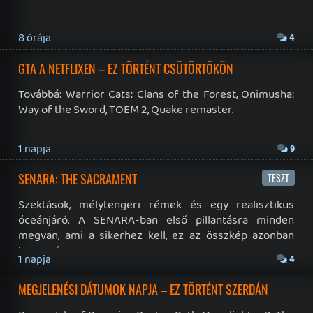
19 éve videójáték minden nap! Copyright 365 Media Kft
Impresszum
|
Hirdetési ajánlatunk
|
Felhasználási feltételek
|
Adatvédelmi elveink
|
Sütik
Hírek
|
Cikkek
|
Podcastok
|
Blogok
|
Gaming Fórum
|
Offtopic Fórum