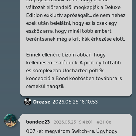
A Beast of Reincarnation premier árnyékában ezúttal
inkább a Premium előfizetők könyvtára növekedik majd
a következő néhány napban.
3 napja
7
HETI MEGJELENÉSEK | 2026 #32
PREMIER
4 napja
7
Információk
Oké, értem és elfogadom!
IAN LIVINGSTONE - A VÉR-SZIGET LABIRINTUSA
KÖNYV
4 napja
2
DENSHATTACK!
TESZT
5 napja
9