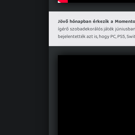
Jövő hónapban érkezik a Momento
ígérő szobadekorálós játék júniusban 
bejelentették azt is, hogy PC, PS5, Swi