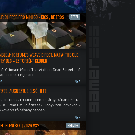
R CLIPPER PRO MINI 60 - KICSI, DE ERŐS
TESZT
a
EMBLEM: FORTUNE'S WEAVE DIRECT, MAFIA: THE OLD
RY DLC – EZ TÖRTÉNT KEDDEN
bá: Crimson Moon, The Walking Dead: Streets of
al, Endless Legend II.
ja
3
PASS: AUGUSZTUS ELSŐ HETEI
st of Reincarnation premier árnyékában ezúttal
b a Premium előfizetők könyvtára növekedik
a következő néhány napban.
a
7
MEGJELENÉSEK | 2026 #32
PREMIER