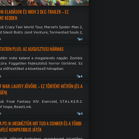
a
12
M-ELADÁSOK ÉS NIOH 3 DLC-TRAILER – EZ
NT KEDDEN
á: Crazy Taxi: World Tour, Marvel's Spider-Man 2,
d Silent Bob's Joint Venture, Tormented Souls 2,
e Room in Hell, Slain 2: The Beast Within.
a
1
TATION PLUS: AZ AUGUSZTUSI HÁRMAS
idám indie kaland a megjelenés napján. Zombis
túra. Független fejlesztésű horror történet. Ez
az előfizetőket a következő hónapban.
a
6
F WAR: LAUFEY JÖVŐRE – EZ TÖRTÉNT HÉTFŐN (ÉS A
GÉN)
á: Final Fantasy XIV: Evercold, S.T.A.L.K.E.R.2:
f Hope, BeastLink.
a
5
A PC-N: MEGNÉZTÜK MIT TUD A CONKER ÉS A TÖBBI
AFELÉ KOMPATIBILIS JÁTÉK
múlt időszak turbulens eseményeit követően