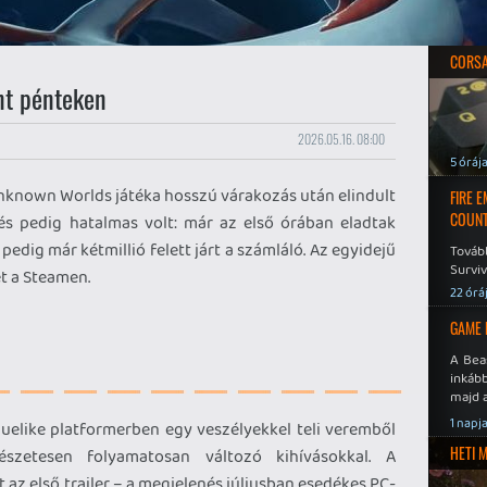
CORSAI
nt pénteken
2026.05.16. 08:00
5 óráj
known Worlds játéka hosszú várakozás után elindult
FIRE 
COUNT
és pedig hatalmas volt: már az első órában eladtak
 pedig már kétmillió felett járt a számláló. Az egyidejű
Továb
Surviv
et a Steamen.
22 órá
GAME 
A Bea
inkáb
majd 
1 napj
uelike platformerben egy veszélyekkel teli veremből
HETI 
észetesen folyamatosan változó kihívásokkal. A
 az első trailer – a megjelenés júliusban esedékes PC-