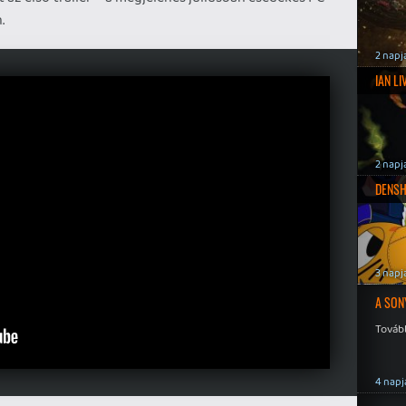
.
2 napj
IAN L
2 napj
DENSH
3 napj
A SON
Tovább
4 napj