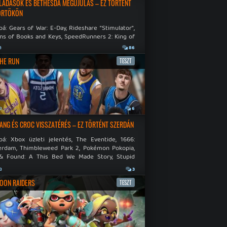
LADÁSOK ÉS BETHESDA MEGÚJULÁS – EZ TÖRTÉNT
ÖRTÖKÖN
á: Gears of War: E-Day, Rideshare "Stimulator",
ns of Books and Keys, SpeedRunners 2: King of
.
a
86
THE RUN
TESZT
a
6
NG ÉS CROC VISSZATÉRÉS – EZ TÖRTÉNT SZERDÁN
bá: Xbox üzleti jelentés, The Eventide, 1666:
rdam, Thimbleweed Park 2, Pokémon Pokopia,
& Found: A This Bed We Made Story, Stupid
 Dies.
a
3
OON RAIDERS
TESZT