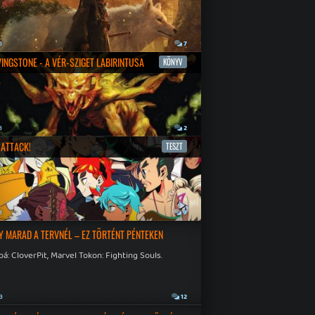
a
7
IVINGSTONE - A VÉR-SZIGET LABIRINTUSA
KÖNYV
a
2
ATTACK!
TESZT
a
9
Y MARAD A TERVNÉL – EZ TÖRTÉNT PÉNTEKEN
á: CloverPit, Marvel Tokon: Fighting Souls.
a
12