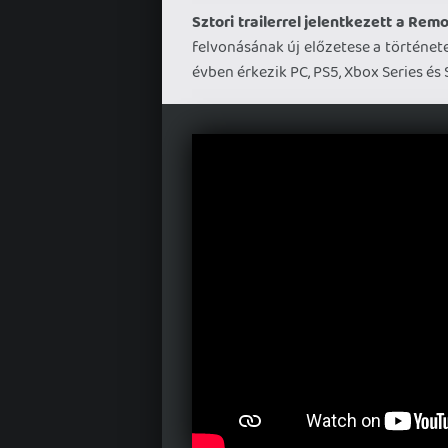
Sztori trailerrel jelentkezett a Re
felvonásának új előzetese a történet
évben érkezik PC, PS5, Xbox Series és