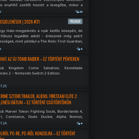
is enyhítő szellőt hozott a levegőbe, mikor a
oft bejelentette, hogy PC-re is kiterjesztik az
a
23
Original visszafelé kompatibilitást. Lássuk,
 jutottak...
MEGJELENÉSEK | 2026 #31
PREMIER
egy Halo-megjelenés a nyár kellős közepén, de
 fókusz legalább adott - érkeznek még azért
sségek, mint például a The Relic: First Guardian,
blade Chronicles 2 és a Dispatch új átiratai vagy
a
4
 a Mistfall Hunter
HAT AZ ÚJ TOMB RAIDER – EZ TÖRTÉNT PÉNTEKEN
bbá: Kingdom Come Salvation, Xenoblade
cles 2 – Nintendo Switch 2 Edition.
7.25.
INE SZTORI TRAILER, ALIENS: FIRETEAM ELITE 2
LENÉSI DÁTUM – EZ TÖRTÉNT CSÜTÖRTÖKÖN
á: Marvel Tokon: Fighting Souls, Borderlands 4,
ri, Constance, Dodo Duckie, Alpha Nomos,
as: Negative Frames.
7.24.
4
LRÓL PC-RE, PC-RŐL KONZOLRA – EZ TÖRTÉNT