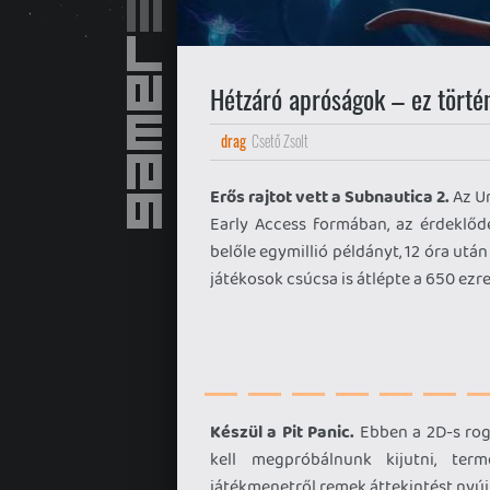
Hétzáró apróságok – ez törté
drag
Csető Zsolt
Erős rajtot vett a Subnautica 2.
Az Un
Early Access formában, az érdeklőd
belőle egymillió példányt, 12 óra után
játékosok csúcsa is átlépte a 650 ezr
Készül a Pit Panic.
Ebben a 2D-s rog
kell megpróbálnunk kijutni, term
játékmenetről remek áttekintést nyújt