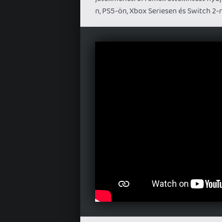
n, PS5-ön, Xbox Seriesen és Switch 2-n