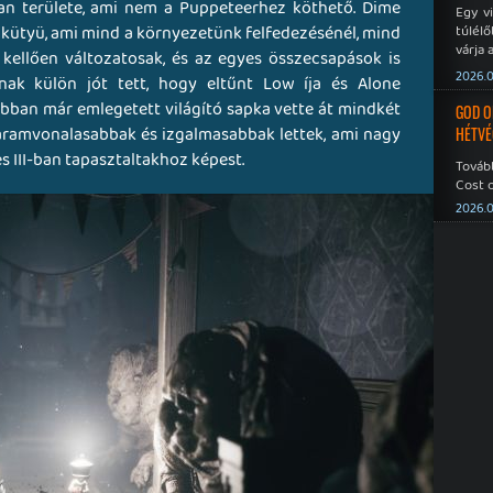
an területe, ami nem a Puppeteerhez köthető. Dime
Egy v
j kütyü, ami mind a környezetünk felfedezésénél, mind
túlélő
várja 
k kellően változatosak, és az egyes összecsapások is
2026.0
nak külön jót tett, hogy eltűnt Low íja és Alone
ábban már emlegetett világító sapka vette át mindkét
GOD O
áramvonalasabbak és izgalmasabbak lettek, ami nagy
HÉTVÉ
s III-ban tapasztaltakhoz képest.
Tovább
Cost o
2026.0