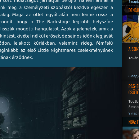
a torz mulatságot járhatjuk be újra, hanem annak a
5 napj
ünk meg, a személyzeti szobáktól kezdve egészen a
DENSH
rakig. Maga az ötlet egyáltalán nem lenne rossz, a
erondít, hogy a The Backstage legtöbb helyszíne
lisszák mögötti hangulatot. Azok a jelenetek, amik a
tést, kivétel nélkül erősek, de sajnos időnk legjavát
6 napj
on, lelakott kúriákban, valamint rideg, fémfalú
A SON
leginkább az első Little Nightmares cselekményének
ának érződnek.
Tovább
8 napj
PS5-E
CSÜT
Tovább
Seaso
Speed
9 napj
NBA: 