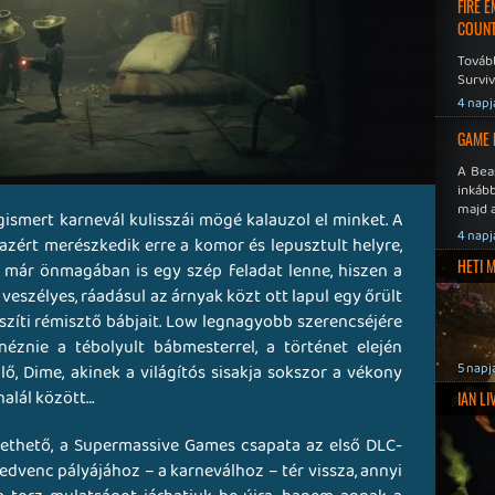
FIRE 
COUNT
Továb
Surviv
4 napj
GAME 
A Bea
inkáb
majd 
ismert karnevál kulisszái mögé kalauzol el minket. A
4 napj
 azért merészkedik erre a komor és lepusztult helyre,
HETI 
Ez már önmagában is egy szép feladat lenne, hiszen a
 veszélyes, ráadásul az árnyak közt ott lapul egy őrült
szíti rémisztő bábjait. Low legnagyobb szerencséjére
znie a tébolyult bábmesterrel, a történet elején
5 napj
ő, Dime, akinek a világítós sisakja sokszor a vékony
 halál között…
IAN L
tethető, a Supermassive Games csapata az első DLC-
edvenc pályájához – a karneválhoz – tér vissza, annyi