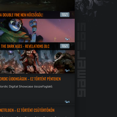
- A DOUBLE FINE NEM KÖCSÖGÖL!
TESZT
1
 THE DARK AGES - REVELATIONS DLC
TESZT
a
7
ORDIC ÚJDONSÁGOK – EZ TÖRTÉNT PÉNTEKEN
ordic Digital Showcase összefoglaló.
a
5
 NETFLIXEN – EZ TÖRTÉNT CSÜTÖRTÖKÖN