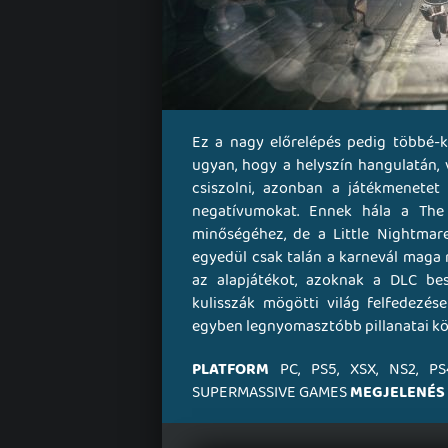
Ez a nagy előrelépés pedig többé-
ugyan, hogy a helyszín hangulatán, 
csiszolni, azonban a játékmenetet 
negatívumokat. Ennek hála a The
minőségéhez, de a Little Nightmares
egyedül csak talán a karnevál maga 
az alapjátékot, azoknak a DLC bes
kulisszák mögötti világ felfedezés
egyben legnyomasztóbb pillanatai köz
PLATFORM
PC, PS5, XSX, NS2, P
SUPERMASSIVE GAMES
MEGJELENÉS