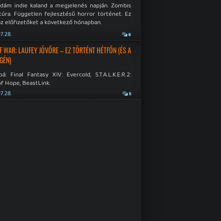
idám indie kaland a megjelenés napján. Zombis
túra. Független fejlesztésű horror történet. Ez
az előfizetőket a következő hónapban.
7.28.
6
F WAR: LAUFEY JÖVŐRE – EZ TÖRTÉNT HÉTFŐN (ÉS A
GÉN)
á: Final Fantasy XIV: Evercold, S.T.A.L.K.E.R.2:
f Hope, BeastLink.
7.28.
5