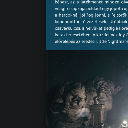
képest, az a játékmenet minden oly
világító sapkája például egy jópofa ú
a harcoknál jól fog jönni, a fejtörő
kimondottan élvezetesek. Utóbbiak
csavarkulcsa, a helyüket pedig a kor
karakter esetében. A küzdelmek így 
előrelépés az eredeti Little Nightmare