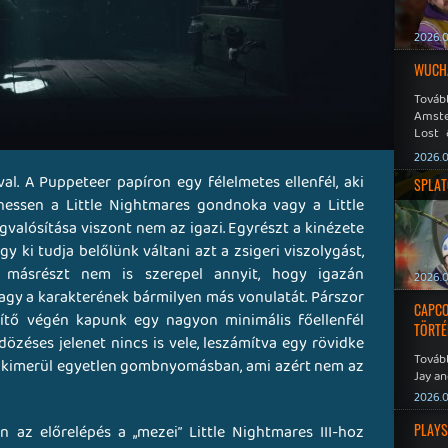
2026.0
WUCHA
Továb
Amste
Lost 
Never
2026.0
l. A Puppeteer papíron egy félelmetes ellenfél, aki
SPLAT
ehessen a Little Nightmares gondnoka vagy a Little
gvalósítása viszont nem az igazi. Egyrészt a kinézete
 ki tudja belőlünk váltani azt a zsigeri viszolygást,
, másrészt nem is szerepel annyit, hogy igazán
2026.0
agy a karakterének bármilyen más vonulatát. Párszor
CAPCO
szítő végén kapunk egy nagyon minimális főellenfél
TÖRTÉ
ldözéses jelenet nincs is vele, leszámítva egy rövidke
Tovább
 is kimerül egyetlen gombnyomásban, ami azért nem az
Jay an
No Mor
2026.0
PLAYS
 az előrelépés a „mezei” Little Nightmares III-hoz