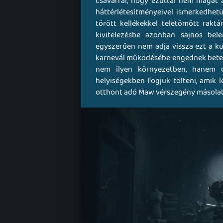
csavarral, hogy ezúttal nem magát 
háttérlétesítményeivel ismerkedhet
törött kellékekkel teletömött raktá
kivitelezésbe azonban sajnos bel
egyszerűen nem adja vissza ezt a ku
karnevál működésébe engednek betekin
nem ilyen környezetben, hanem ód
helyiségekben fogjuk tölteni, amik 
otthont adó Maw vérszegény másolat