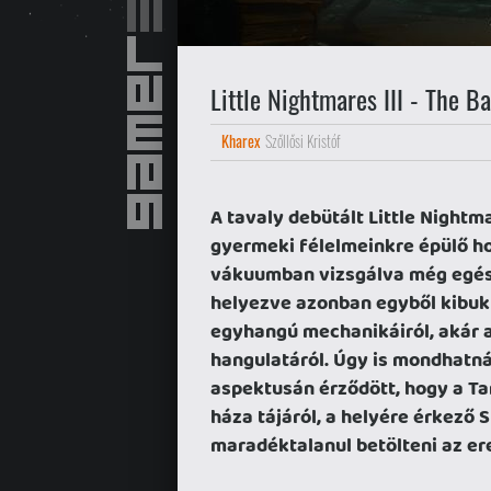
Little Nightmares III - The 
Kharex
Szőllősi Kristóf
A tavaly debütált Little Nightm
gyermeki félelmeinkre épülő ho
vákuumban vizsgálva még egész 
helyezve azonban egyből kibukt
egyhangú mechanikáiról, akár az
hangulatáról. Úgy is mondhatn
aspektusán érződött, hogy a Ta
háza tájáról, a helyére érkező
maradéktalanul betölteni az ere