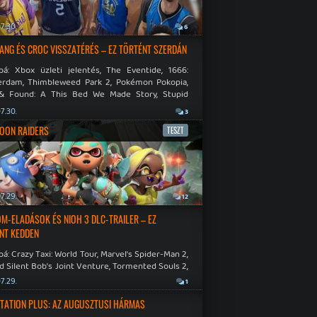
7.30.
6
NG ÉS CROC VISSZATÉRÉS – EZ TÖRTÉNT SZERDÁN
bá: Xbox üzleti jelentés, The Eventide, 1666:
rdam, Thimbleweed Park 2, Pokémon Pokopia,
& Found: A This Bed We Made Story, Stupid
 Dies.
7.30.
3
OON RAIDERS
TESZT
7.29.
12
M-ELADÁSOK ÉS NIOH 3 DLC-TRAILER – EZ
NT KEDDEN
á: Crazy Taxi: World Tour, Marvel's Spider-Man 2,
d Silent Bob's Joint Venture, Tormented Souls 2,
e Room in Hell, Slain 2: The Beast Within.
7.29.
1
TATION PLUS: AZ AUGUSZTUSI HÁRMAS