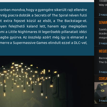
Tovább
Way o
zonban mondva, hogy a gyengére sikerült rajt ellenére
rég piacra dobták a Secrets of The Spiral néven futó
2 napj
 extra fejezet közül az elsőt, a The Backstage-et.
SENAR
yen felejthető kaland lett, hanem egy meglepően
Szekt
i a Little Nightmares III legerősebb pillanatait idézi
óceán
agba gyúrva. Az összkép azért még így is elmarad a
megva
becsa
, amerre a Supermassive Games elindult ezzel a DLC-vel,
2 napj
MEGJE
Benne
The En
3 napj
CORSAI
3 napj