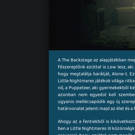
A The Backstage az alapjátékban meg
főszereplőnk ezúttal is Low lesz, aki
hogy megtalálja barátját, Alone-t. 
Little Nightmares játékok világa ritka
nő, a Puppeteer, aki gyermekekből ké
azonban nem egyedül kell szembené
ugyanis mellécsapódik egy új szerepl
határvonalat jelenti majd az élet és a
Ahogy az a fentiekből is kikövetkez
ben a Little Nightmares III közönségk