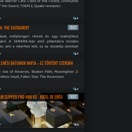
á: Warrior Cats: Clans of the Forest, Onimusha:
f the Sword, TOEM 2, Quake remaster.
a
9
A: THE SACRAMENT
TESZT
ások, mélytengeri rémek és egy realisztikus
járó. A SENARA-ban első pillantásra minden
n, ami a sikerhez kell, ez az összkép azonban
pós.
a
5
LENÉSI DÁTUMOK NAPJA – EZ TÖRTÉNT SZERDÁN
: Isle of Reveries, Beaten Path, Moonlighter 2:
dless Vault, Fallen Tear: The Ascension.
a
2
R CLIPPER PRO MINI 60 - KICSI, DE ERŐS
TESZT
a
5