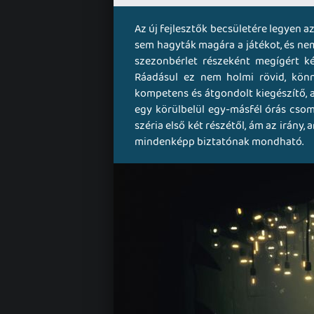
Az új fejlesztők becsületére legyen a
sem hagyták magára a játékot, és nem
szezonbérlet részeként megígért két
Ráadásul ez nem holmi rövid, könn
kompetens és átgondolt kiegészítő, am
egy körülbelül egy-másfél órás csom
széria első két részétől, ám az irány
mindenképp biztatónak mondható.