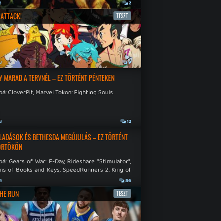
a
2
ATTACK!
TESZT
a
9
Y MARAD A TERVNÉL – EZ TÖRTÉNT PÉNTEKEN
á: CloverPit, Marvel Tokon: Fighting Souls.
a
12
LADÁSOK ÉS BETHESDA MEGÚJULÁS – EZ TÖRTÉNT
ÖRTÖKÖN
á: Gears of War: E-Day, Rideshare "Stimulator",
ns of Books and Keys, SpeedRunners 2: King of
.
a
86
THE RUN
TESZT