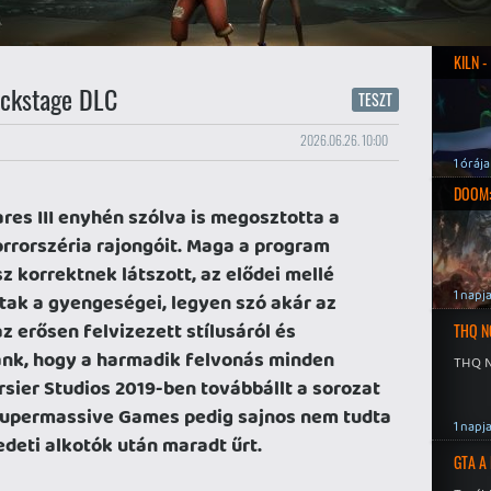
KILN 
Backstage DLC
TESZT
2026.06.26. 10:00
1 órája
DOOM:
ares III enyhén szólva is megosztotta a
rrorszéria rajongóit. Maga a program
korrektnek látszott, az elődei mellé
1 napj
ak a gyengeségei, legyen szó akár az
 erősen felvizezett stílusáról és
THQ N
ánk, hogy a harmadik felvonás minden
THQ N
rsier Studios 2019-ben továbbállt a sorozat
 Supermassive Games pedig sajnos nem tudta
1 napj
deti alkotók után maradt űrt.
GTA A