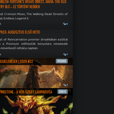
EMBLEM: FORTUNE'S WEAVE DIRECT, MAFIA: THE OLD
RY DLC – EZ TÖRTÉNT KEDDEN
bá: Crimson Moon, The Walking Dead: Streets of
al, Endless Legend II.
a
4
PASS: AUGUSZTUS ELSŐ HETEI
st of Reincarnation premier árnyékában ezúttal
b a Premium előfizetők könyvtára növekedik
a következő néhány napban.
a
7
MEGJELENÉSEK | 2026 #32
PREMIER
a
7
IVINGSTONE - A VÉR-SZIGET LABIRINTUSA
KÖNYV