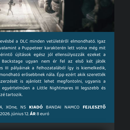
kevésbé a DLC minden vetületéről elmondható. Igaz
valamint a Puppeteer karakterén lett volna még mit
érintő újítások egész jól ellensúlyozzák ezeket a
 Backstage ugyan nem ér fel az első két játék
 III pályáinak a felhozatalából így is kiemelkedik,
mondható erősebbnek nála. Épp ezért akik szerették
zerzését is ajánlott lehet megfontolni, ugyanis a
e egyértelműen a Little Nightmares III legszebb és
é tartozik.
S4, XOne, NS
KIADÓ
BANDAI NAMCO
FEJLESZTŐ
2026. június 12.
ÁR
8 euró