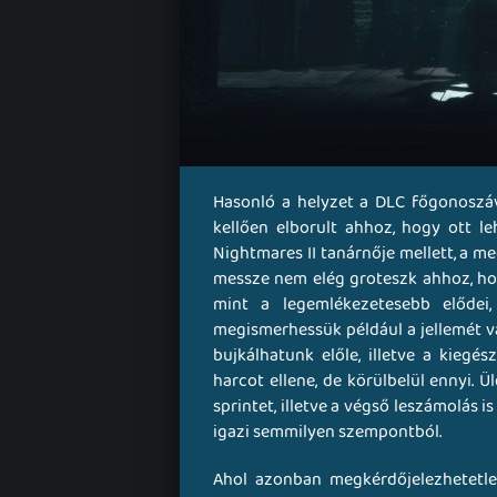
Hasonló a helyzet a DLC főgonoszáva
kellően elborult ahhoz, hogy ott l
Nightmares II tanárnője mellett, a me
messze nem elég groteszk ahhoz, hogy
mint a legemlékezetesebb elődei
megismerhessük például a jellemét v
bujkálhatunk előle, illetve a kiegé
harcot ellene, de körülbelül ennyi. Ü
sprintet, illetve a végső leszámolás
igazi semmilyen szempontból.
Ahol azonban megkérdőjelezhetetlen