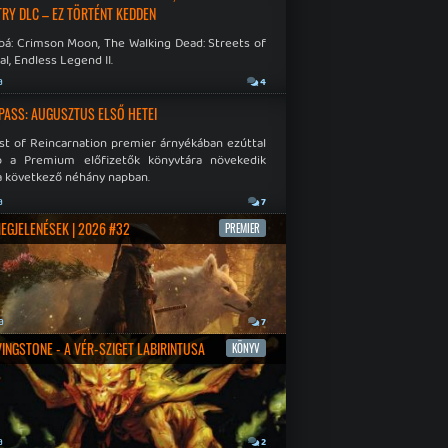
RY DLC – EZ TÖRTÉNT KEDDEN
bá: Crimson Moon, The Walking Dead: Streets of
al, Endless Legend II.
a
4
PASS: AUGUSZTUS ELSŐ HETEI
st of Reincarnation premier árnyékában ezúttal
b a Premium előfizetők könyvtára növekedik
a következő néhány napban.
a
7
MEGJELENÉSEK | 2026 #32
PREMIER
a
7
IVINGSTONE - A VÉR-SZIGET LABIRINTUSA
KÖNYV
a
2