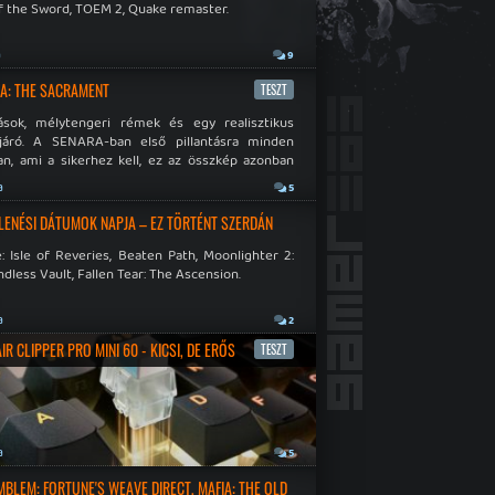
f the Sword, TOEM 2, Quake remaster.
a
9
A: THE SACRAMENT
TESZT
ások, mélytengeri rémek és egy realisztikus
járó. A SENARA-ban első pillantásra minden
n, ami a sikerhez kell, ez az összkép azonban
pós.
a
5
LENÉSI DÁTUMOK NAPJA – EZ TÖRTÉNT SZERDÁN
: Isle of Reveries, Beaten Path, Moonlighter 2:
dless Vault, Fallen Tear: The Ascension.
a
2
R CLIPPER PRO MINI 60 - KICSI, DE ERŐS
TESZT
a
5
EMBLEM: FORTUNE'S WEAVE DIRECT, MAFIA: THE OLD