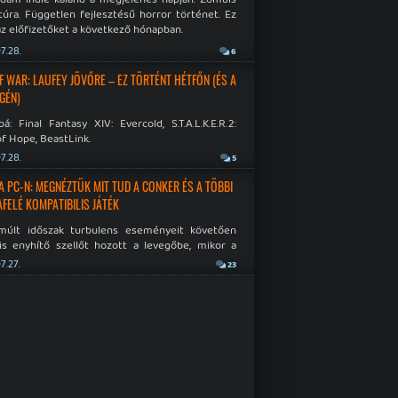
túra. Független fejlesztésű horror történet. Ez
az előfizetőket a következő hónapban.
7.28.
6
F WAR: LAUFEY JÖVŐRE – EZ TÖRTÉNT HÉTFŐN (ÉS A
GÉN)
á: Final Fantasy XIV: Evercold, S.T.A.L.K.E.R.2:
f Hope, BeastLink.
7.28.
5
A PC-N: MEGNÉZTÜK MIT TUD A CONKER ÉS A TÖBBI
AFELÉ KOMPATIBILIS JÁTÉK
múlt időszak turbulens eseményeit követően
is enyhítő szellőt hozott a levegőbe, mikor a
oft bejelentette, hogy PC-re is kiterjesztik az
7.27.
23
Original visszafelé kompatibilitást. Lássuk,
 jutottak...