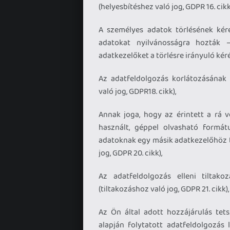
(helyesbítéshez való jog, GDPR 16. cikk
A személyes adatok törlésének kér
adatokat nyilvánosságra hozták
adatkezelőket a törlésre irányuló kérés
Az adatfeldolgozás korlátozásának 
való jog, GDPR18. cikk),
Annak joga, hogy az érintett a rá 
használt, géppel olvasható formá
adatoknak egy másik adatkezelőhöz 
jog, GDPR 20. cikk),
Az adatfeldolgozás elleni tiltako
(tiltakozáshoz való jog, GDPR 21. cikk),
Az Ön által adott hozzájárulás tet
alapján folytatott adatfeldolgozás 