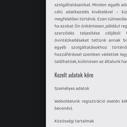
szolgáltatásainkat. Minden egyéb ad
célú adatkezelés kivételével – ki
megfelelően történik. Ezen túlmenően
ha azokat Ön önkéntesen, például regi
szerződés teljesítése céljából
óvintézkedéseket tettünk annak bi
egyéb szolgáltatásokhoz történő
hozzáféréssel szemben védettek legy
találhatóak, különösen az általunk h
Kezelt adatok köre
Személyes adatok
Weboldalunk regisztráció esetén ké
becenév).
Közösségi tartalmak