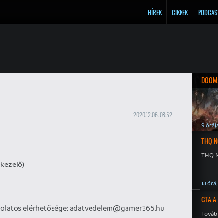
HÍREK
CIKKEK
PODCAS
DOOM:
2020.12.06. 08:52
9 óráj
THQ N
THQ N
tkezelő)
13 órá
GTA A
solatos elérhetősége: adatvedelem@gamer365.hu
Tovább