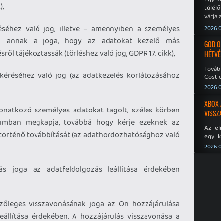
),
túlélő
várja 
éséhez való jog, illetve – amennyiben a személyes
2026.0
 – annak a joga, hogy az adatokat kezelő más
GOD O
ről tájékoztassák (törléshez való jog, GDPR 17. cikk),
HÉTVÉ
Tovább
kéréséhez való jog (az adatkezelés korlátozásához
Cost o
2026.0
XBOX 
vonatkozó személyes adatokat tagolt, széles körben
VISSZ
tumban megkapja, továbbá hogy kérje ezeknek az
Az el
történő továbbítását (az adathordozhatósághoz való
egy k
Micros
2026.0
Xbox 
meddig
zás joga az adatfeldolgozás leállítása érdekében
szőleges visszavonásának joga az Ön hozzájárulása
leállítása érdekében. A hozzájárulás visszavonása a