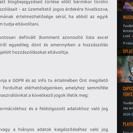
tt blogbejegyzéseit törlése előtt bármikor törölni
9 napj
szólásait - az üzemeltető jogos érdekére hivatkozva,
amának értelmezhetősége sérül, ha abból az egyik
WUCHA
 tudja eltávolítani.
Továb
Amste
Lost 
ntosan definiált (komment azonosító lista excel
Never
9 napj
éről egyedileg dönt és amennyiben a hozzászólás
SPLAT
gjelölt hozzászólásokat eltávolítja.
2026.0
vánja a GDPR és az Info tv. értelmében Önt megillető
z fordulhat elérhetőségeinken, amelyhez semmiféle
CAPCO
TÖRTÉ
használóinkat a következő jogok illetik meg:
Tovább
formációkhoz és a feldolgozott adatokhoz való jog
Jay an
No Mor
2026.0
PLAYS
 vagy a hiányos adatok kiegészítéséhez való jog
Egy v