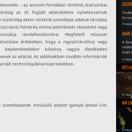
COUNT
atkezelés – az anonim formában történő, statisztikai
zárólag az itt foglalt adatvédelmi nyilatkozatnak
Továb
Surviv
 kizárólag akkor történik személyes adatok tárolása,
3 napj
sztráció, felmérés, online jelentkezés részeként vagy
GAME 
 bocsátja rendelkezésünkre. Megfelelő műszaki
ztosítása érdekében, hogy a regisztrációhoz vagy
A Bea
inkáb
 bejelentkezéskor kódolva, vagyis illetéktelen
majd 
enek az adatok. Az alábbiakban további információk
3 napj
asznált technológiákkal kapcsolatban.
HETI 
4 napj
IAN L
t személyesnek minősülő adatot igényel (email cím,
5 napj