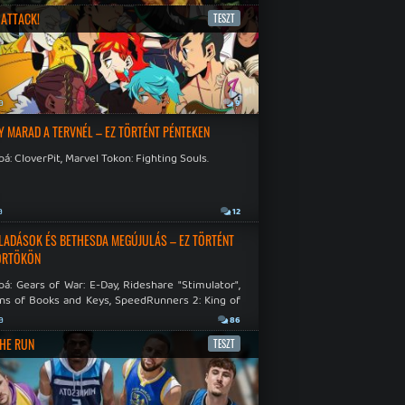
ATTACK!
TESZT
a
9
Y MARAD A TERVNÉL – EZ TÖRTÉNT PÉNTEKEN
á: CloverPit, Marvel Tokon: Fighting Souls.
a
12
LADÁSOK ÉS BETHESDA MEGÚJULÁS – EZ TÖRTÉNT
ÖRTÖKÖN
á: Gears of War: E-Day, Rideshare "Stimulator",
ns of Books and Keys, SpeedRunners 2: King of
.
a
86
THE RUN
TESZT