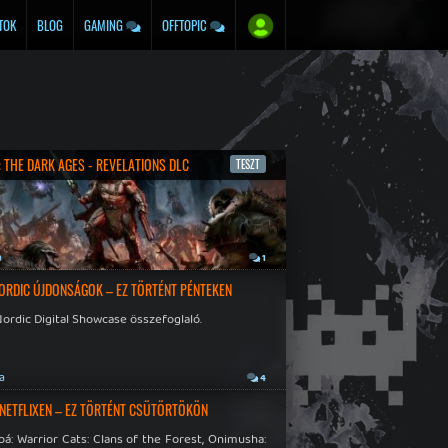
TOK
BLOG
GAMING
OFFTOPIC
 THE DARK AGES - REVELATIONS DLC
TESZT
a
1
ORDIC ÚJDONSÁGOK – EZ TÖRTÉNT PÉNTEKEN
ordic Digital Showcase összefoglaló.
ja
4
 NETFLIXEN – EZ TÖRTÉNT CSÜTÖRTÖKÖN
á: Warrior Cats: Clans of the Forest, Onimusha: