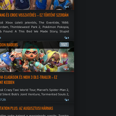
a
6
NG ÉS CROC VISSZATÉRÉS – EZ TÖRTÉNT SZERDÁN
bá: Xbox üzleti jelentés, The Eventide, 1666:
rdam, Thimbleweed Park 2, Pokémon Pokopia,
& Found: A This Bed We Made Story, Stupid
 Dies.
a
3
OON RAIDERS
TESZT
7.29.
12
M-ELADÁSOK ÉS NIOH 3 DLC-TRAILER – EZ
NT KEDDEN
á: Crazy Taxi: World Tour, Marvel's Spider-Man 2,
d Silent Bob's Joint Venture, Tormented Souls 2,
e Room in Hell, Slain 2: The Beast Within.
7.29.
1
TATION PLUS: AZ AUGUSZTUSI HÁRMAS
idám indie kaland a megjelenés napján. Zombis