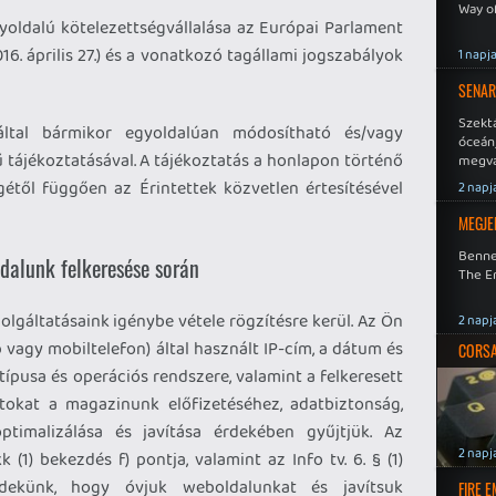
Way o
gyoldalú kötelezettségvállalása az Európai Parlament
16. április 27.) és a vonatkozó tagállami jogszabályok
1 napj
SENAR
Szekt
által bármikor egyoldalúan módosítható és/vagy
óceán
ű tájékoztatásával. A tájékoztatás a honlapon történő
megva
becsa
legétől függően az Érintettek közvetlen értesítésével
2 napj
MEGJE
Benne
dalunk felkeresése során
The En
olgáltatásaink igénybe vétele rögzítésre kerül. Az Ön
2 napj
vagy mobiltelefon) által használt IP-cím, a dátum és
CORSAI
ípusa és operációs rendszere, valamint a felkeresett
atokat a magazinunk előfizetéséhez, adatbiztonság,
optimalizálása és javítása érdekében gyűjtjük. Az
2 napj
 (1) bekezdés f) pontja, valamint az Info tv. 6. § (1)
rdekünk, hogy óvjuk weboldalunkat és javítsuk
FIRE 