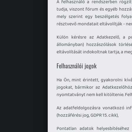
A felhasználó a rendszerben rögzíte
tudja, viszont fórum és egyéb hozzá
mely szerint egy beszélgetés foly
résztvevő mondatait eltávolítják - nem
Külön kérésre az Adatkezelő, a po
állományban) hozzászólások törlés
eltávolítását indokoltnak tartja, a me
Felhasználói jogok
Ha Ön, mint érintett, gyakorolni kí
jogokat, bármikor az Adatkezelőhö
nyomtatványt nem kell kitöltenie. Fel
Az adatfeldolgozásra vonatkozó in
(hozzáférési jog, GDPR 15. cikk),
Pontatlan adatok helyesbítéséhez