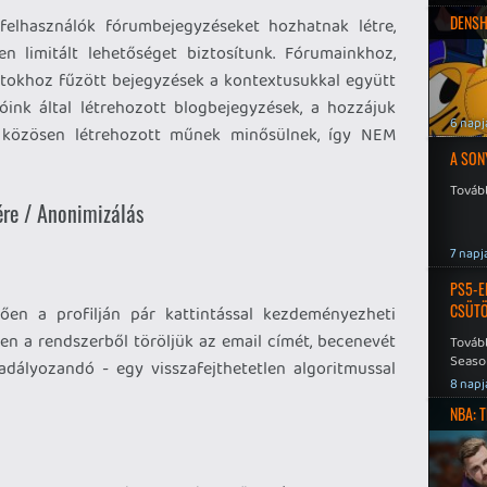
DENSH
felhasználók fórumbejegyzéseket hozhatnak létre,
n limitált lehetőséget biztosítunk. Fórumainkhoz,
stokhoz fűzött bejegyzések a kontextusukkal együtt
lóink által létrehozott blogbejegyzések, a hozzájuk
6 napj
közösen létrehozott műnek minősülnek, így NEM
A SON
Tovább
ére / Anonimizálás
7 napj
PS5-E
CSÜT
tően a profilján pár kattintással kezdeményezheti
en a rendszerből töröljük az email címét, becenevét
Tovább
Seaso
adályozandó - egy visszafejthetetlen algoritmussal
Speed
8 napj
NBA: 