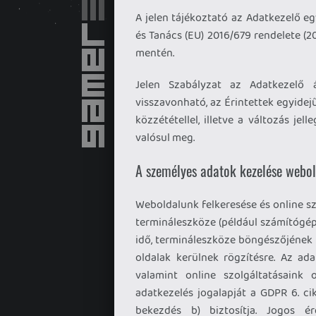
A jelen tájékoztató az Adatkezelő e
és Tanács (EU) 2016/679 rendelete (20
mentén.
Jelen Szabályzat az Adatkezelő 
visszavonható, az Érintettek egyidej
közzététellel, illetve a változás jel
valósul meg.
A személyes adatok kezelése webol
Weboldalunk felkeresése és online sz
termináleszköze (például számítógép 
idő, termináleszköze böngészőjének t
oldalak kerülnek rögzítésre. Az ad
valamint online szolgáltatásaink 
adatkezelés jogalapját a GDPR 6. cikk
bekezdés b) biztosítja. Jogos é