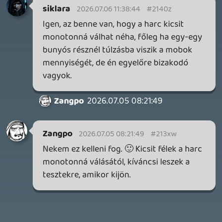
GTA A NETFLIXEN – EZ TÖRTÉNT CSÜTÖRTÖKÖN
Továbbá: Warrior Cats: Clans of the Forest, Onimusha:
Way of the Sword, TOEM 2, Quake remaster.
2 napja
9
SENARA: THE SACRAMENT
TESZT
Szektások, mélytengeri rémek és egy realisztikus
óceánjáró. A SENARA-ban első pillantásra minden
megvan, ami a sikerhez kell, ez az összkép azonban
becsapós.
2 napja
5
MEGJELENÉSI DÁTUMOK NAPJA – EZ TÖRTÉNT SZERDÁN
Benne: Isle of Reveries, Beaten Path, Moonlighter 2: The
Endless Vault, Fallen Tear: The Ascension.
3 napja
2
CORSAIR CLIPPER PRO MINI 60 - KICSI, DE ERŐS
TESZT