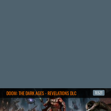
3 napja
5
FIRE EMBLEM: FORTUNE'S WEAVE DIRECT, MAFIA: THE OLD
COUNTRY DLC – EZ TÖRTÉNT KEDDEN
Továbbá: Crimson Moon, The Walking Dead: Streets of
Survival, Endless Legend II.
4 napja
4
GAME PASS: AUGUSZTUS ELSŐ HETEI
A Beast of Reincarnation premier árnyékában ezúttal
inkább a Premium előfizetők könyvtára növekedik majd
a következő néhány napban.
4 napja
7
HETI MEGJELENÉSEK | 2026 #32
PREMIER
5 napja
7
IAN LIVINGSTONE - A VÉR-SZIGET LABIRINTUSA
KÖNYV