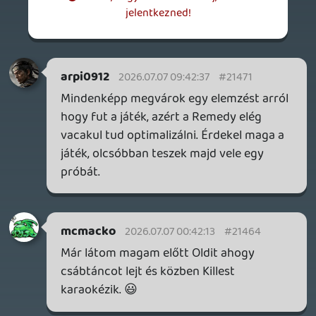
siklara
2026.07.06 11:38:44
#2140z
Igen, az benne van, hogy a harc kicsit
monotonná válhat néha, főleg ha egy-egy
bunyós résznél túlzásba viszik a mobok
mennyiségét, de én egyelőre bizakodó
vagyok.
Zangpo
2026.07.05 08:21:49
Zangpo
2026.07.05 08:21:49
#213xw
Nekem ez kelleni fog. 🙂 Kicsit félek a harc
monotonná válásától, kíváncsi leszek a
tesztekre, amikor kijön.