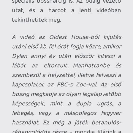
ráhangolódós része.
- mondja Klárink a
lenti anyagról.
Lássuk is a témát, és köszönjük ismét a
lehetőséget, hogy részt vehettünk a
Remedy nyári sajtókörútján!