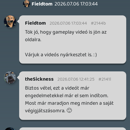
DOOM: THE DARK AGES - REVELATIONS DLC
TESZT
20 órája
6
THQ NORDIC ÚJDONSÁGOK – EZ TÖRTÉNT PÉNTEKEN
THQ Nordic Digital Showcase összefoglaló.
1 napja
5