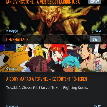
19 éve videójáték minden nap! Copyright 365 Media Kft
Impresszum
|
Hirdetési ajánlatunk
|
Felhasználási feltételek
|
Adatvédelmi elveink
|
Sütik
Hírek
|
Cikkek
|
Podcastok
|
Blogok
|
Gaming Fórum
|
Offtopic Fórum
RSS
|
Blog RSS
|
Podcast RSS
|
Instagram
|
Youtube
|
Facebook
|