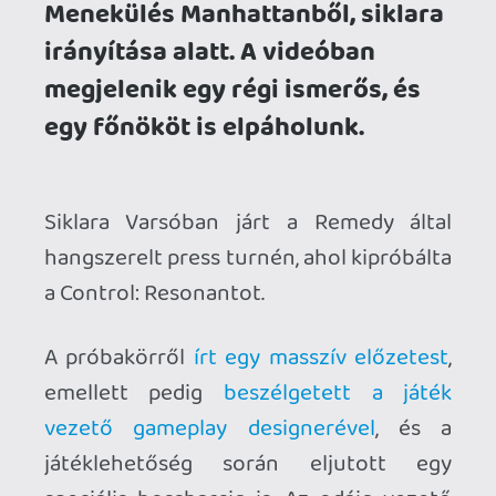
A próbakörről
írt egy masszív előzetest
,
emellett pedig
beszélgetett a játék
vezető gameplay designerével
, és a
játéklehetőség során eljutott egy
speciális bossharcig is. Az odáig vezető
utat, és a harcot a lenti videóban
tekinthetitek meg.
A videó az Oldest House-ból kijutás
utáni első kb. fél órát fogja közre, amikor
Dylan annyi év után először kiteszi a
lábát az eltorzult Manhattanbe és
szembesül a helyzettel, illetve felveszi a
kapcsolatot az FBC-s Zoe-val. Az első
bossig megkapja az olyan legalapvetőbb
képességeit, mint a dupla ugrás, a
lebegés, vagy a másodlagos fegyver
használat. Ez még a játék betanulós-