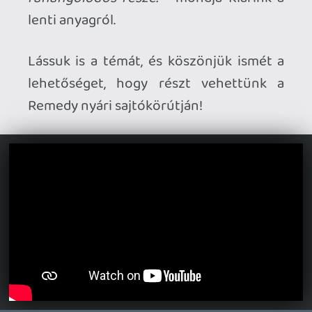
Ahhoz, hogy te is hozzászólj, be kell
jelentkezned!
arpi0912
2026.07.07 09:42:37
#21471
Mindenképp megvárok egy elemzést arról
hogy fut a játék, azért a Remedy elég
vacakul tud optimalizálni. Érdekel maga a
játék, olcsóbban teszek majd vele egy
próbát.