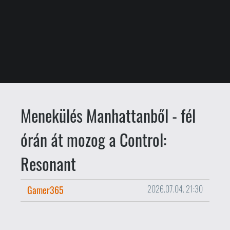
Menekülés Manhattanből - fél
órán át mozog a Control:
Resonant
Gamer365
2026.07.04. 21:30
Menekülés Manhattanből, siklara
irányítása alatt. A videóban
megjelenik egy régi ismerős, és
egy főnököt is elpáholunk.
Siklara Varsóban járt a Remedy által
hangszerelt press turnén, ahol kipróbálta
a Control: Resonantot.