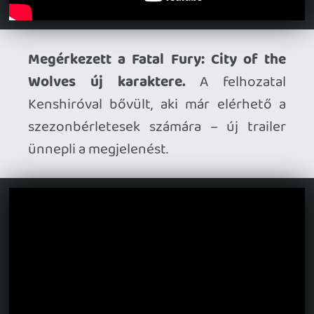
Ahhoz, hogy te is hozzászólj, be kell
jelentkezned!
Stadia HUN
2026.06.30 10:09:40
#213ec
Kenshiro fantasztikus a FF-ben, miatta
visszatérek a játékhoz.