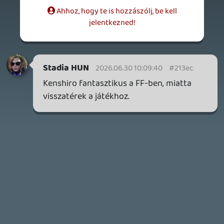
inkább a Premium előfizetők könyvtára növekedik majd
a következő néhány napban.
1 napja
7
HETI MEGJELENÉSEK | 2026 #32
PREMIER
2 napja
7
IAN LIVINGSTONE - A VÉR-SZIGET LABIRINTUSA
KÖNYV
2 napja
2
DENSHATTACK!
TESZT
3 napja
9
A SONY MARAD A TERVNÉL – EZ TÖRTÉNT PÉNTEKEN