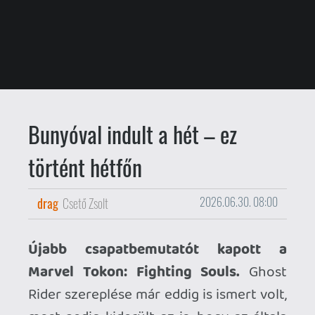
Bunyóval indult a hét – ez
történt hétfőn
drag
Csető Zsolt
2026.06.30. 08:00
Újabb csapatbemutatót kapott a
Marvel Tokon: Fighting Souls.
Ghost
Rider szereplése már eddig is ismert volt,
most pedig kiderült az is, hogy az általa
vezetett Samurai Outriders brigádban
ott lesz Blade, Deadpool és Loki is – őket
láthatjuk az új trailerben.