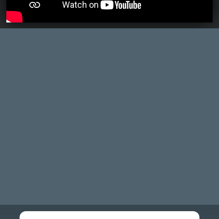
CORSAIR CLIPPER PRO MINI 60 - KICSI, DE ERŐS
TESZT
5 órája
FIRE EMBLEM: FORTUNE'S WEAVE DIRECT, MAFIA: THE OLD
COUNTRY DLC – EZ TÖRTÉNT KEDDEN
Továbbá: Crimson Moon, The Walking Dead: Streets of
Survival, Endless Legend II.
22 órája
3
GAME PASS: AUGUSZTUS ELSŐ HETEI
A Beast of Reincarnation premier árnyékában ezúttal