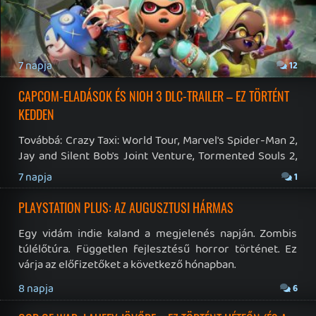
19 éve videójáték minden nap! Copyright 365 Media Kft
Impresszum
|
Hirdetési ajánlatunk
|
Felhasználási feltételek
|
Adatvédelmi elveink
|
Sütik
Hírek
|
Cikkek
|
Podcastok
|
Blogok
|
Gaming Fórum
|
Offtopic Fórum
RSS
|
Blog RSS
|
Podcast RSS
|
Instagram
|
Youtube
|
Facebook
|
Twitter
|
Patreon