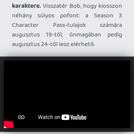
Új traileren a Virtua Fighter
Crossroads.
A 2027-ben érkező új rész
kapcsán továbbra is óvatosan csorgatja
az információkat a Sega, és a legújabb
karakterbemutató is stílszerűen a
titokzatos Bakunawa Killerre fókuszál.
Megérkezett a Fatal Fury: City of the
Wolves új karaktere.
A felhozatal