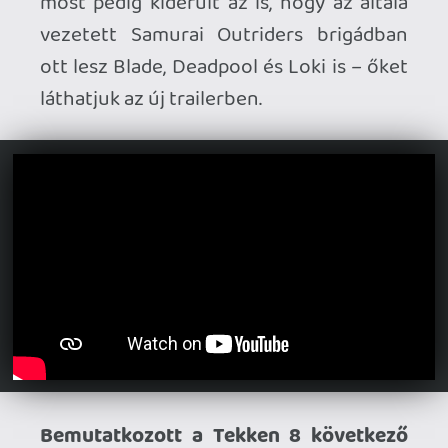
Bemutatkozott a Tekken 8 következő
karaktere.
Visszatér Bob, hogy kiosszon
néhány súlyos pofont: a Season 3
Character Pass-tulajok számára
augusztus 19-től, önmagában pedig
augusztus 24-től lesz elérhető.