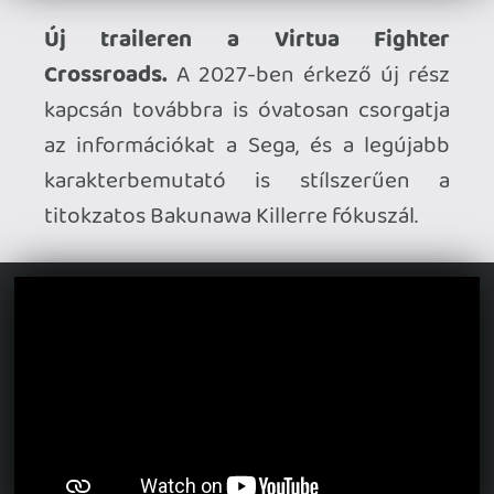
Kenshiróval bővült, aki már elérhető a
szezonbérletesek számára – új trailer
ünnepli a megjelenést.