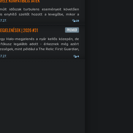
AFELÉ KOMPATIBILIS JÁTÉK
múlt időszak turbulens eseményeit követően
is enyhítő szellőt hozott a levegőbe, mikor a
oft bejelentette, hogy PC-re is kiterjesztik az
7.27.
23
Original visszafelé kompatibilitást. Lássuk,
 jutottak...
MEGJELENÉSEK | 2026 #31
PREMIER
egy Halo-megjelenés a nyár kellős közepén, de
 fókusz legalább adott - érkeznek még azért
sségek, mint például a The Relic: First Guardian,
blade Chronicles 2 és a Dispatch új átiratai vagy
7.27.
4
 a Mistfall Hunter