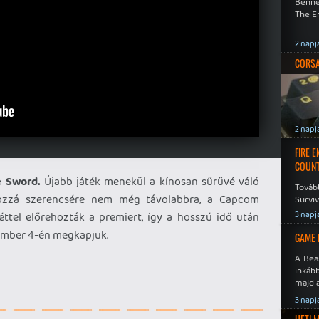
Benne
The En
2 napj
CORSAI
2 napj
FIRE 
COUNT
e Sword.
Újabb játék menekül a kínosan sűrűvé váló
Továb
hozzá szerencsére nem még távolabbra, a Capcom
Surviv
3 napj
ttel előrehozták a premiert, így a hosszú idő után
tember 4-én megkapjuk.
GAME 
A Bea
inkáb
majd 
3 napj