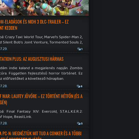
a
12
M-ELADÁSOK ÉS NIOH 3 DLC-TRAILER – EZ
NT KEDDEN
á: Crazy Taxi: World Tour, Marvel's Spider-Man 2,
d Silent Bob's Joint Venture, Tormented Souls 2,
e Room in Hell, Slain 2: The Beast Within.
7.29.
1
TATION PLUS: AZ AUGUSZTUSI HÁRMAS
idám indie kaland a megjelenés napján. Zombis
túra. Független fejlesztésű horror történet. Ez
az előfizetőket a következő hónapban.
7.28.
6
F WAR: LAUFEY JÖVŐRE – EZ TÖRTÉNT HÉTFŐN (ÉS A
GÉN)
á: Final Fantasy XIV: Evercold, S.T.A.L.K.E.R.2:
f Hope, BeastLink.
7.28.
5
A PC-N: MEGNÉZTÜK MIT TUD A CONKER ÉS A TÖBBI