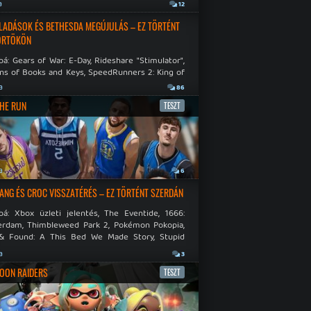
a
12
LADÁSOK ÉS BETHESDA MEGÚJULÁS – EZ TÖRTÉNT
ÖRTÖKÖN
á: Gears of War: E-Day, Rideshare "Stimulator",
ns of Books and Keys, SpeedRunners 2: King of
.
a
86
THE RUN
TESZT
a
6
NG ÉS CROC VISSZATÉRÉS – EZ TÖRTÉNT SZERDÁN
bá: Xbox üzleti jelentés, The Eventide, 1666:
rdam, Thimbleweed Park 2, Pokémon Pokopia,
& Found: A This Bed We Made Story, Stupid
 Dies.
a
3
OON RAIDERS
TESZT