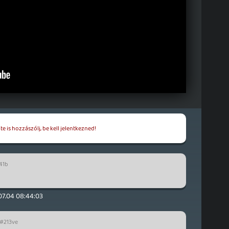
e is hozzászólj, be kell jelentkezned!
41b
07.04 08:44:03
#213ve