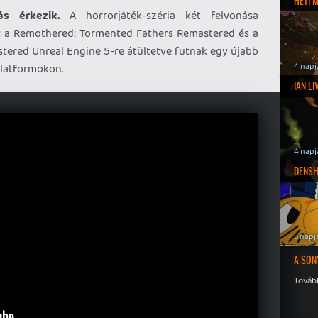
HETI 
s érkezik.
A horrorjáték-széria két felvonása
a: a Remothered: Tormented Fathers Remastered és a
ered Unreal Engine 5-re átültetve futnak egy újabb
4 napj
 platformokon.
IAN L
4 napj
DENSH
5 napj
A SON
Tovább