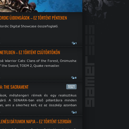
ORDIC ÚJDONSÁGOK – EZ TÖRTÉNT PÉNTEKEN
ordic Digital Showcase összefoglaló.
a
1
 NETFLIXEN – EZ TÖRTÉNT CSÜTÖRTÖKÖN
á: Warrior Cats: Clans of the Forest, Onimusha:
f the Sword, TOEM 2, Quake remaster.
a
8
A: THE SACRAMENT
TESZT
ások, mélytengeri rémek és egy realisztikus
járó. A SENARA-ban első pillantásra minden
n, ami a sikerhez kell, ez az összkép azonban
pós.
a
2
LENÉSI DÁTUMOK NAPJA – EZ TÖRTÉNT SZERDÁN