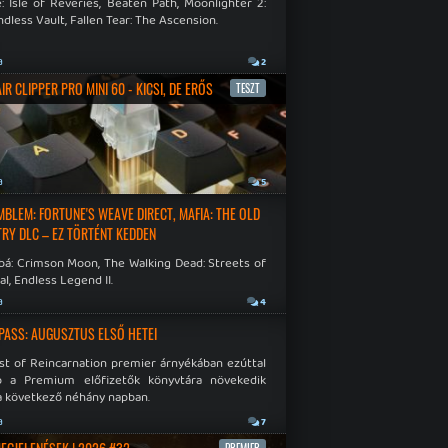
: Isle of Reveries, Beaten Path, Moonlighter 2:
dless Vault, Fallen Tear: The Ascension.
a
2
R CLIPPER PRO MINI 60 - KICSI, DE ERŐS
TESZT
a
5
EMBLEM: FORTUNE'S WEAVE DIRECT, MAFIA: THE OLD
RY DLC – EZ TÖRTÉNT KEDDEN
bá: Crimson Moon, The Walking Dead: Streets of
al, Endless Legend II.
a
4
PASS: AUGUSZTUS ELSŐ HETEI
st of Reincarnation premier árnyékában ezúttal
b a Premium előfizetők könyvtára növekedik
a következő néhány napban.
a
7