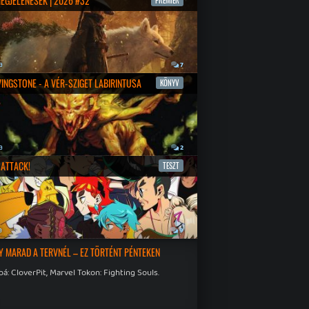
MEGJELENÉSEK | 2026 #32
PREMIER
a
7
IVINGSTONE - A VÉR-SZIGET LABIRINTUSA
KÖNYV
a
2
ATTACK!
TESZT
a
9
Y MARAD A TERVNÉL – EZ TÖRTÉNT PÉNTEKEN
á: CloverPit, Marvel Tokon: Fighting Souls.