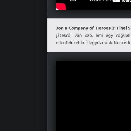
Jön a Company of Heroes 3: Final S
játékról van szó, ami egy roguel
ellenfeleket kell legyőznünk. Nem is ke