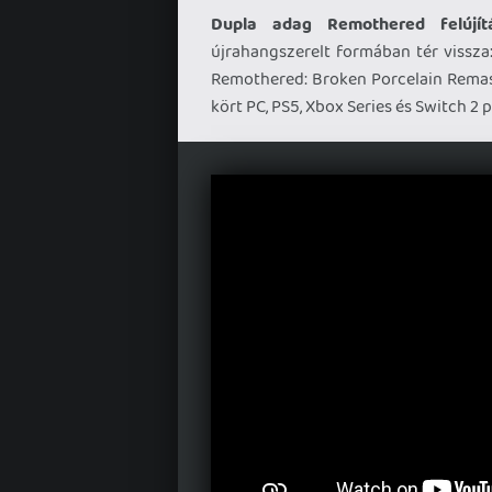
Dupla adag Remothered felújítá
újrahangszerelt formában tér vissz
Remothered: Broken Porcelain Remast
kört PC, PS5, Xbox Series és Switch 2