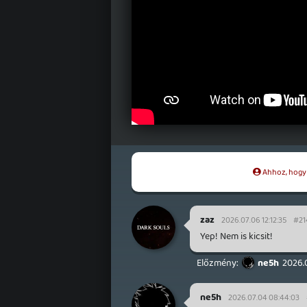
Ahhoz, hogy t
zaz
2026.07.06 12:12:35
#21
Yep! Nem is kicsit!
ne5h
2026.
ne5h
2026.07.04 08:44:03