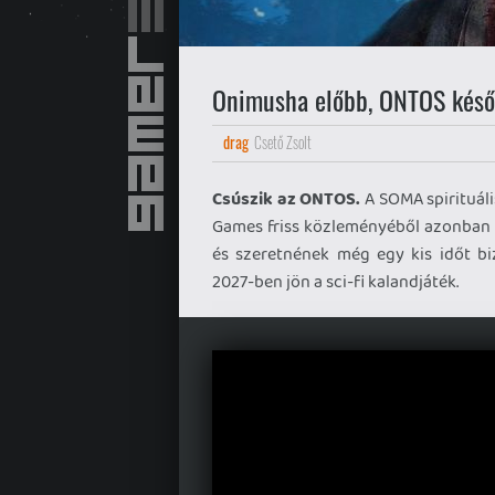
Onimusha előbb, ONTOS későb
drag
Csető Zsolt
Csúszik az ONTOS.
A SOMA spirituális
Games friss közleményéből azonban k
és szeretnének még egy kis időt bi
2027-ben jön a sci-fi kalandjáték.