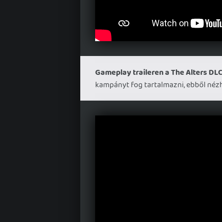
Gameplay traileren a The Alters DLC
kampányt fog tartalmazni, ebből nézhe