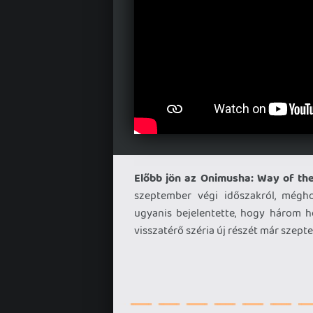
Előbb jön az Onimusha: Way of th
szeptember végi időszakról, még
ugyanis bejelentette, hogy három hé
visszatérő széria új részét már szep