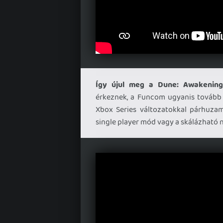
Így újul meg a Dune: Awakening
érkeznek, a Funcom ugyanis tovább c
Xbox Series változatokkal párhuza
single player mód vagy a skálázható 