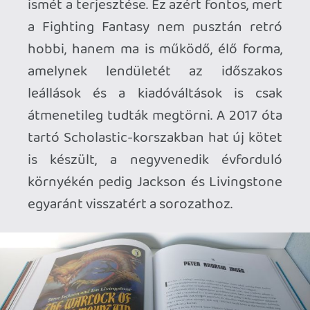
nem a végállomás. A magyar megjelenés
ezért különösen örömteli. A Chameleon
Comix kiadásában megjelent album a
hazai olvasók kezébe adja azt a vizuális
örökséget, amely a Fighting Fantasyt
mindig többé tette egyszerű
játékkönyvnél. De mi is ez a kötet?
Egyszerre képgyűjtemény,
történelemkönyv, információs tárház és
különös érdekességek gyűjteménye,
több mint 350 oldalon, természetesen
kemény kötésben, olyan minőségű
papírra nyomva, hogy valószínűleg az olló
kicsorbulna, ha megpróbálnád elvágni a
lapokat. Persze miért tennél ilyet. Az a
helyzet, hogy a 15 000 forintos ár ezért
az exkluzív, feltehetően erősen
korlátozott példányszámban megjelenő