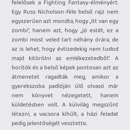
készítettek új illusztrációkat vagy
borítókat az eredeti képek helyett.
Kifejezetten érdekes művészek akadnak
közöttük: nem egy olyan alkotó van, aki
néhány évtizeddel korábban, Angliában
születve könnyen ikonikus státuszba
emelkedhetett volna. Ehelyett jutott
neki egy cseh goblin, egy spanyol sárkány
és az utókor késedelmes, de
megérdemelt fejbólintása.