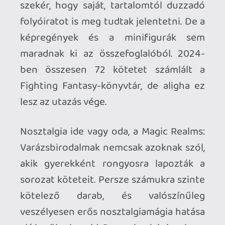
Amúgy ez Halállabirintus borítója is volt... a
Bajnokok próbájában aztán újra volt a
labirintus.
Rince
2026.07.01 12:09:04
#213im
Annak idejen, mikor megjelent Angolul
megvettem. Tetszetos, de osszessegeben
egyszer atlapoztam es azota nem igen
nyultam hozza.
Igaz nem muveszeti konyv, de temaba vag:
a "Dice Man: The Origin Story of Games
Worshop" konyvet viszont nagyon ajanlom.
Annak a konyvnek minden oldala arany.
axl
2026.07.01 11:04:37
#213id
Először csak az utolsó fényképen látható
árcédulán akadtak fenn a szemeim, de a
cikket végigolvasva már nem is tűnik