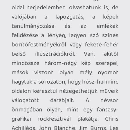
lesz az utazás vége.
Nosztalgia ide vagy oda, a Magic Realms:
Varázsbirodalmak nemcsak azoknak szól,
akik gyerekként rongyosra lapozták a
sorozat köteteit. Persze számukra szinte
kötelező darab, és valószínűleg
veszélyesen erős nosztalgiamágia hatása
alá kerülnek majd. De azoknak is izgalmas
lehet, akik a fantasyillusztráció, a
játéktörténet vagy a nyolcvanas–
kilencvenes évek vizuális kultúrája felől
érkeznek. Ez a könyv ékes bizonyítéka
annak, hogy a Fighting Fantasy képei
nem egyszerűen kiegészítették a
kalandot, hanem elválaszthatatlanok
voltak attól.