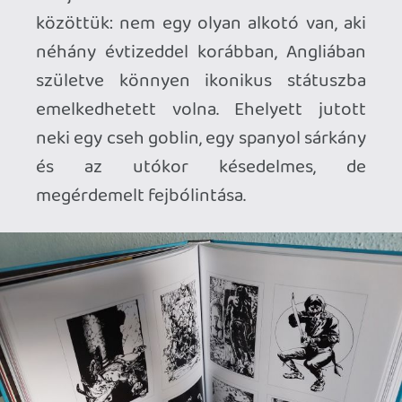
a bal oldali ajtón, mert ugyan mi baj
történhetne? Majd újra bemész rajta. És
még oly sokszor megteszed, évtizedeken
át.