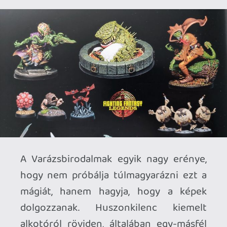
És ha már a sorozat krónikása, Jonathan
Green vállalja, hogy az album
történelemkönyvként is funkcionáljon,
ízelítőt kapunk a Fighting Fantasy
történetéből is. Olvashatunk arról,
milyen volt a sorozat a csúcson, majd
hogyan támasztották fel évtizedről
évtizedre, hogy mára ismét stabil lábakon
álljon. Szó esik a tizenhárom számot
megélő Warlock magazinról is, mert a
nyolcvanas évek közepén annyira ment a
szekér, hogy saját, tartalomtól duzzadó
folyóiratot is meg tudtak jelentetni. De a
képregények és a minifigurák sem
maradnak ki az összefoglalóból. 2024-
ben összesen 72 kötetet számlált a
Fighting Fantasy-könyvtár, de aligha ez