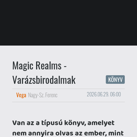
Vega
Nagy-Sz. Ferenc
2026.06.29. 06:00
Van az a típusú könyv, amelyet
nem annyira olvas az ember, mint
inkább magába szippant. Az
olvasó a könyvet, a könyv az
olvasót – aztán egy idő után már
senki sem tudja biztosan, ki lapoz
kit. A Magic Realms:
Varázsbirodalmak – A Fighting
Fantasy képi világa pontosan
ilyen: keményfedeles portál egy
olyan korszakba, amikor egy
ceruza, két dobókocka és némi
gyermeki vakmerőség elég volt
ahhoz, hogy az ember