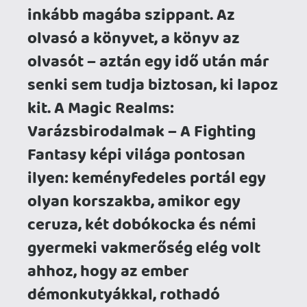
démonkutyákkal, rothadó
zombikkal, sárkányokkal és
gyanúsan rosszindulatú
goblinokkal harcoljon. Esetleg
örök szerelembe essen a
Vérvaddal, vagy legalábbis a róla
készült illusztrációval.