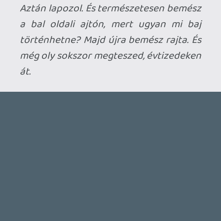
MEGJELENÉSI DÁTUMOK NAPJA – EZ TÖRTÉNT SZERDÁN
Benne: Isle of Reveries, Beaten Path, Moonlighter 2: The
Endless Vault, Fallen Tear: The Ascension.
8 órája
2
CORSAIR CLIPPER PRO MINI 60 - KICSI, DE ERŐS
TESZT
15 órája
2
FIRE EMBLEM: FORTUNE'S WEAVE DIRECT, MAFIA: THE OLD
COUNTRY DLC – EZ TÖRTÉNT KEDDEN
Továbbá: Crimson Moon, The Walking Dead: Streets of
Survival, Endless Legend II.