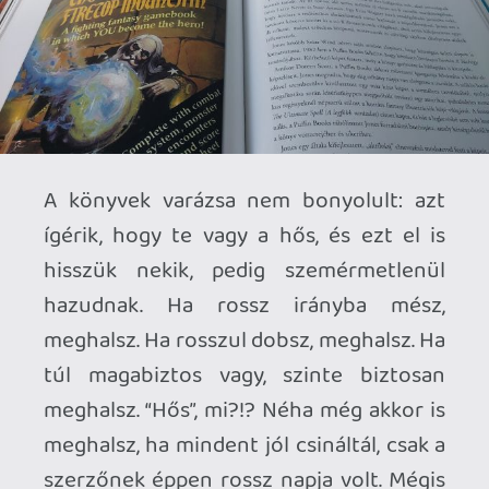
emlékkönyvért kimondottan baráti. Akár
befektetésnek is kiváló lehet – bár
kétlem, hogy sokan hajlandók lesznek
valaha is megválni tőle.
Haladjunk szépen sorban: mi található
benne? A középpontban nyilvánvalóan a
képek állnak. Persze hogy azok, hiszen a
Fighting Fantasyben a képek soha nem
csupán illusztrációk voltak. Ezek a rajzok