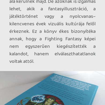
annyira soknak. Köszi az ajánlót!
Nemrég vettem egy némileg hasonló
tematikájú, de fókuszában sokkal szűkebb
művet, ami Tolkien illusztrációinak
vázlatairól és A hobbit különböző
kiadásaiba került végleges alkotásokról
értekezik. Számomra nagyon érdekes az
ilyesmi. (Mármint a mögöttes alkotói
folyamatok szinte bármiről, ami érdekel.
Nem feltétlenül a konkrét grafikák, lehet
szó benne valami elkészülésének a
körülményeiről és utóhatásairól is.)
Wakka
2026.07.01 10:13:25
#213i3
nice!