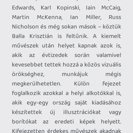
És milyen jó, hogy mindez most magyarul
is hozzáférhető. Mert ezek a könyvek,
ezek a képek és ezek a szörnyek igenis
megérdemlik, hogy újra ott legyenek a
polcokon. Hogy egy új olvasó is
megtudja: néha a legjobb játék nem egy
kontroller bekapcsolásával kezdődik,
hanem azzal, hogy felírod egy papírra:
Ügyesség, Életerő, Szerencse.
Aztán lapozol. És természetesen bemész