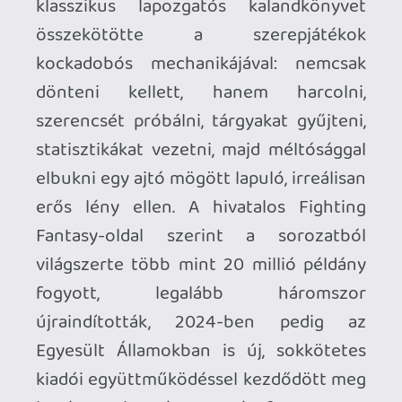
A könyvek varázsa nem bonyolult: azt
ígérik, hogy te vagy a hős, és ezt el is
hisszük nekik, pedig szemérmetlenül
hazudnak. Ha rossz irányba mész,
meghalsz. Ha rosszul dobsz, meghalsz. Ha
túl magabiztos vagy, szinte biztosan
meghalsz. “Hős”, mi?!? Néha még akkor is
meghalsz, ha mindent jól csináltál, csak a
szerzőnek éppen rossz napja volt. Mégis
elhisszük, hogy mi vagyunk a hősök, mert
mindez valahogy nem frusztráló, hanem
felszabadítóan játékos, a kudarc pedig