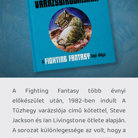
világszerte több mint 20 millió példány
fogyott, legalább háromszor
újraindították, 2024-ben pedig az
Egyesült Államokban is új, sokkötetes
kiadói együttműködéssel kezdődött meg
ismét a terjesztése. Ez azért fontos, mert
a Fighting Fantasy nem pusztán retró
hobbi, hanem ma is működő, élő forma,
amelynek lendületét az időszakos
leállások és a kiadóváltások is csak
átmenetileg tudták megtörni. A 2017 óta
tartó Scholastic-korszakban hat új kötet
is készült, a negyvenedik évforduló
környékén pedig Jackson és Livingstone
egyaránt visszatért a sorozathoz.