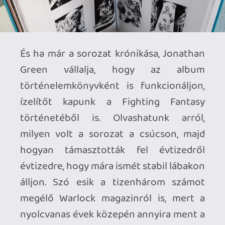
Ahhoz, hogy te is hozzászólj, be kell
jelentkezned!
Krisz576
2026.07.01 12:50:46
#213iv
Grat az íráshoz!