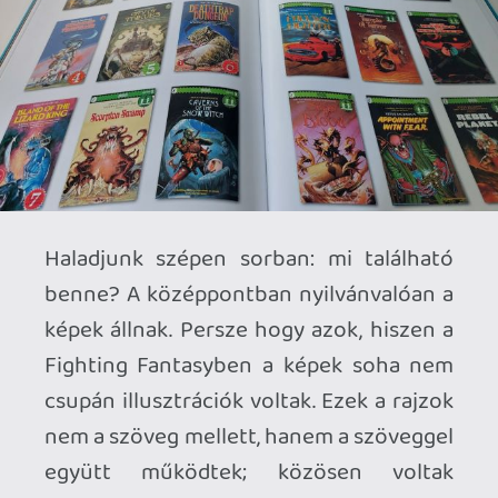
mások viszont olyan mély nyomot
hagytak a sorozaton, hogy húsz-harminc
oldalon keresztül nézegethetjük műveik
válogatott darabjait. A névsor
önmagában olyan, mint egy fantasy-
grafikai rockfesztivál plakátja: Chris
Achilléos, John Blanche, Jim Burns, Les
Edwards, Karl Kopinski, Iain McCaig,
Martin McKenna, Ian Miller, Russ
Nicholson és még sokan mások – köztük
Balla Krisztián is feltűnik. A kiemelt
művészek után helyet kapnak azok is,
akik az évtizedek során valamivel
kevesebbet tettek hozzá a közös vizuális
örökséghez, munkájuk mégis
megkerülhetetlen. Külön fejezet
foglalkozik azokkal a helyi alkotókkal is,
akik egy-egy ország saját kiadásához