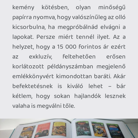
A Varázsbirodalmak egyik nagy erénye,
hogy nem próbálja túlmagyarázni ezt a
mágiát, hanem hagyja, hogy a képek
dolgozzanak. Huszonkilenc kiemelt
alkotóról röviden, általában egy-másfél
oldal terjedelemben olvashatunk is, de
valójában a lapozgatás, a képek
tanulmányozása és az emlékek
felidézése a lényeg, legyen szó színes
borítófestményekről vagy fekete-fehér
belső illusztrációkról. Van, akitől
mindössze három-négy kép szerepel,