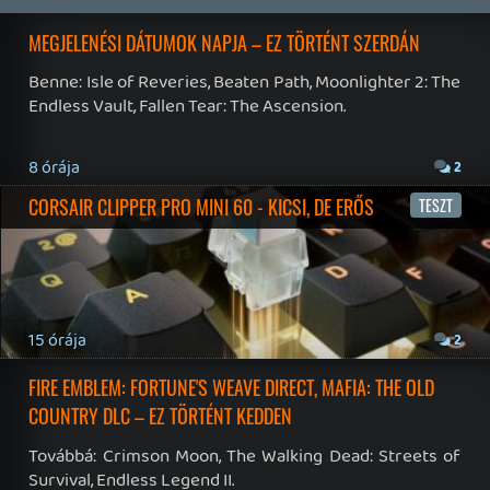
19 éve videójáték minden nap! Copyright 365 Media Kft
Impresszum
|
Hirdetési ajánlatunk
|
Felhasználási feltételek
|
Adatvédelmi elveink
|
Sütik
Hírek
|
Cikkek
|
Podcastok
|
Blogok
|
Gaming Fórum
|
Offtopic Fórum
RSS
|
Blog RSS
|
Podcast RSS
|
Instagram
|
Youtube
|
Facebook
|
Twitter
|
Patreon