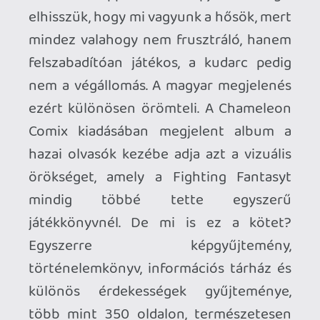
nem a szöveg mellett, hanem a szöveggel
együtt működtek; közösen voltak
felelősek a Fighting Fantasy-élményért.
Egy Russ Nicholson-féle belső rajz nem
egyszerűen azt mondta, hogy „itt van egy
zombi”, hanem azt, hogy „jó estét, ez a
zombi most veled tart néhány órára, de
az is lehet, hogy évtizedekig nem tudod
majd kitörölni az emlékezetedből”. A
borítók és a belső képek pontosan azt az
átmenetet ragadták meg, amikor a
gyerekszoba padlóján ülő olvasó már
nem könyvet nézegetett, hanem
küldetésben volt. A külvilág megszűnt
létezni, a vacsora kihűlt, a házi feladat
pedig jelentőségét vesztette.