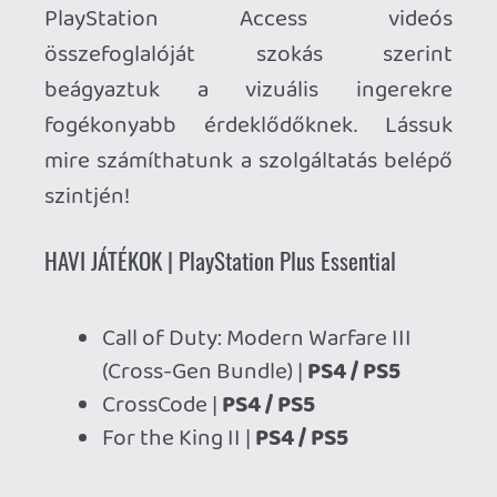
Call of Duty: Modern Warfare III
(Cross-Gen Bundle) |
PS4 / PS5
CrossCode |
PS4 / PS5
For the King II |
PS4 / PS5
A fenti PlayStation Plus Havi játékok
2026. július 7
-től válnak elérhetővé a
PlayStation Plus Essential vagy ettől
magasabb kategória előfizetői számára.