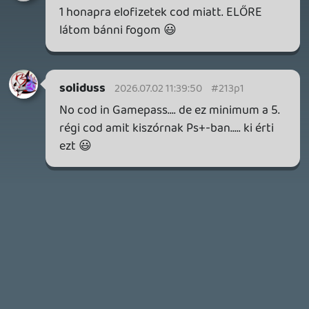
1 órája
1
GTA A NETFLIXEN – EZ TÖRTÉNT CSÜTÖRTÖKÖN
Továbbá: Warrior Cats: Clans of the Forest, Onimusha:
Way of the Sword, TOEM 2, Quake remaster.
1 napja
8
SENARA: THE SACRAMENT
TESZT
Szektások, mélytengeri rémek és egy realisztikus
óceánjáró. A SENARA-ban első pillantásra minden
megvan, ami a sikerhez kell, ez az összkép azonban
becsapós.
1 napja
2
MEGJELENÉSI DÁTUMOK NAPJA – EZ TÖRTÉNT SZERDÁN
Benne: Isle of Reveries, Beaten Path, Moonlighter 2: The
Endless Vault, Fallen Tear: The Ascension.
2 napja
2
CORSAIR CLIPPER PRO MINI 60 - KICSI, DE ERŐS
TESZT