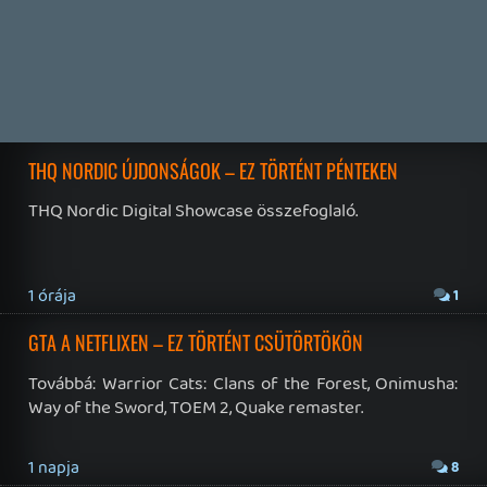
2 napja
5
FIRE EMBLEM: FORTUNE'S WEAVE DIRECT, MAFIA: THE OLD
COUNTRY DLC – EZ TÖRTÉNT KEDDEN
Továbbá: Crimson Moon, The Walking Dead: Streets of
Survival, Endless Legend II.
3 napja
4
GAME PASS: AUGUSZTUS ELSŐ HETEI
A Beast of Reincarnation premier árnyékában ezúttal
inkább a Premium előfizetők könyvtára növekedik majd
a következő néhány napban.
3 napja
7
HETI MEGJELENÉSEK | 2026 #32
PREMIER
4 napja
7
IAN LIVINGSTONE - A VÉR-SZIGET LABIRINTUSA
KÖNYV