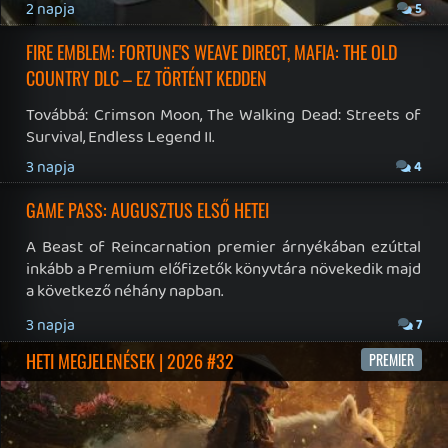
NBA: THE RUN
TESZT
8 napja
6
WUCHANG ÉS CROC VISSZATÉRÉS – EZ TÖRTÉNT SZERDÁN
Továbbá: Xbox üzleti jelentés, The Eventide, 1666:
Amsterdam, Thimbleweed Park 2, Pokémon Pokopia,
Lost & Found: A This Bed We Made Story, Stupid Never
Dies.
9 napja
3
SPLATOON RAIDERS
TESZT
9 napja
12
CAPCOM-ELADÁSOK ÉS NIOH 3 DLC-TRAILER – EZ TÖRTÉNT
KEDDEN
Továbbá: Crazy Taxi: World Tour, Marvel's Spider-Man 2,
Jay and Silent Bob's Joint Venture, Tormented Souls 2,