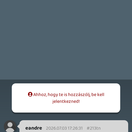
soliduss
2026.07.02 11:39:50
#213p1
No cod in Gamepass.... de ez minimum a 5.
régi cod amit kiszórnak Ps+-ban..... ki érti
ezt 😃
THQ NORDIC ÚJDONSÁGOK – EZ TÖRTÉNT PÉNTEKEN
THQ Nordic Digital Showcase összefoglaló.