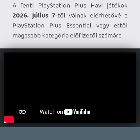
Ahhoz, hogy te is hozzászólj, be kell
jelentkezned!
eandre
2026.07.03 17:26:31
#213tn
1 honapra elofizetek cod miatt. ELŐRE
látom bánni fogom 😃