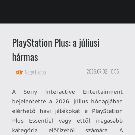
hármas
sQr
Nagy Csaba
2026.07.02. 10:55
A Sony Interactive Entertainment
bejelentette a 2026. július hónapjában
elérhető havi játékokat a PlayStation
Plus Essential vagy ettől magasabb
kategória előfizetői számára. A
PlayStation Access videós
összefoglalóját szokás szerint
beágyaztuk a vizuális ingerekre
fogékonyabb érdeklődőknek. Lássuk
mire számíthatunk a szolgáltatás belépő
szintjén!
HAVI JÁTÉKOK | PlayStation Plus Essential