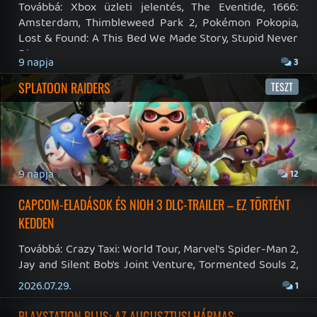
Hírek
|
Cikkek
|
Podcastok
|
Blogok
|
Gaming Fórum
|
Offtopic Fórum
RSS
|
Blog RSS
|
Podcast RSS
|
Instagram
|
Youtube
|
Facebook
|
Twitter
|
Patreon