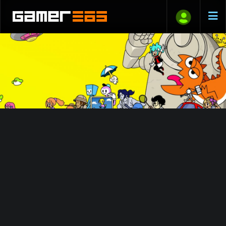
Heti megjelenések | 2026 #27