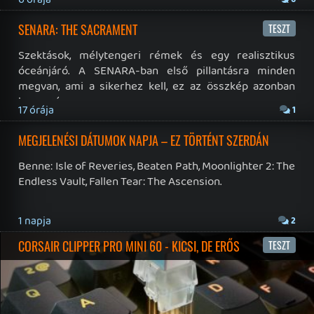
3 napja
7
IAN LIVINGSTONE - A VÉR-SZIGET LABIRINTUSA
KÖNYV
3 napja
2
DENSHATTACK!
TESZT
4 napja
9
A SONY MARAD A TERVNÉL – EZ TÖRTÉNT PÉNTEKEN
Továbbá: CloverPit, Marvel Tokon: Fighting Souls.
6 napja
12