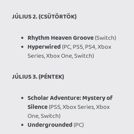
Ahhoz, hogy te is hozzászólj, be kell
jelentkezned!