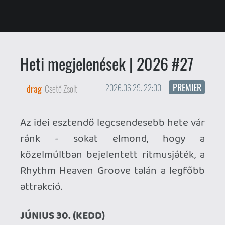
PREMIER
drag
Csető Zsolt
2026.06.29. 22:00
Az idei esztendő legcsendesebb hete vár
ránk - sokat elmond, hogy a
közelmúltban bejelentett ritmusjáték, a
Rhythm Heaven Groove talán a legfőbb
attrakció.
JÚNIUS 30. (KEDD)
Monopoly: Star Wars Heroes vs.
Villains
(PC, PS5, Xbox Series,
Switch 2, Switch)
Momento
(PS5, Xbox Series, Switch
2, Switch)
Deathbulge: Battle of the Bands
(PS5, PS4, Xbox Series, Xbox One,
Switch)