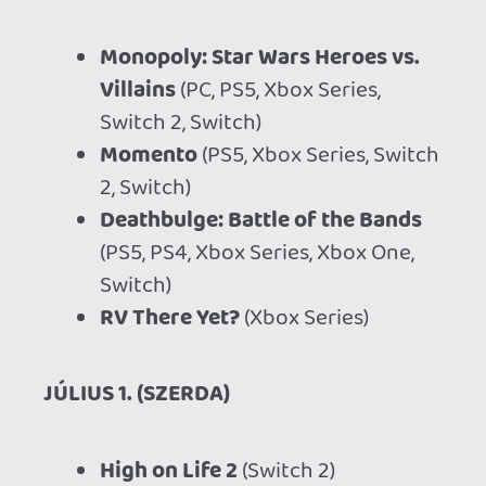
RV There Yet?
(Xbox Series)
JÚLIUS 1. (SZERDA)
High on Life 2
(Switch 2)
JÚLIUS 2. (CSÜTÖRTÖK)
Rhythm Heaven Groove
(Switch)
Hyperwired
(PC, PS5, PS4, Xbox
Series, Xbox One, Switch)
JÚLIUS 3. (PÉNTEK)
Scholar Adventure: Mystery of
Silence
(PS5, Xbox Series, Xbox
One, Switch)
Undergrounded
(PC)