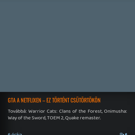
1 napja
2
CORSAIR CLIPPER PRO MINI 60 - KICSI, DE ERŐS
TESZT
1 napja
4
FIRE EMBLEM: FORTUNE'S WEAVE DIRECT, MAFIA: THE OLD
COUNTRY DLC – EZ TÖRTÉNT KEDDEN
Továbbá: Crimson Moon, The Walking Dead: Streets of
Survival, Endless Legend II.
2 napja
4
GAME PASS: AUGUSZTUS ELSŐ HETEI
A Beast of Reincarnation premier árnyékában ezúttal
inkább a Premium előfizetők könyvtára növekedik majd
a következő néhány napban.
2 napja
7
HETI MEGJELENÉSEK | 2026 #32
PREMIER