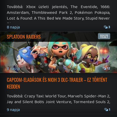
19 éve videójáték minden nap! Copyright 365 Media Kft
Impresszum
|
Hirdetési ajánlatunk
|
Felhasználási feltételek
|
Adatvédelmi elveink
|
Sütik
Hírek
|
Cikkek
|
Podcastok
|
Blogok
|
Gaming Fórum
|
Offtopic Fórum
RSS
|
Blog RSS
|
Podcast RSS
|
Instagram
|
Youtube
|
Facebook
|
Twitter
|
Patreon