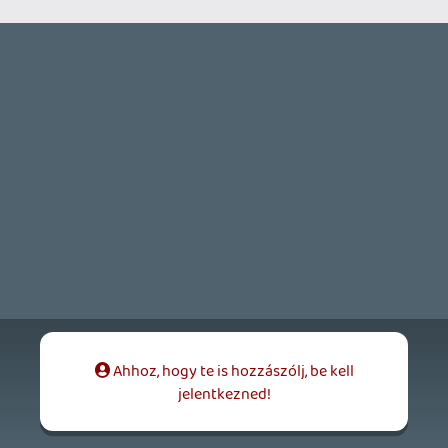
GTA A NETFLIXEN – EZ TÖRTÉNT CSÜTÖRTÖKÖN
Továbbá: Warrior Cats: Clans of the Forest, Onimusha:
Way of the Sword, TOEM 2, Quake remaster.
6 órája
6
SENARA: THE SACRAMENT
TESZT
Szektások, mélytengeri rémek és egy realisztikus
óceánjáró. A SENARA-ban első pillantásra minden
megvan, ami a sikerhez kell, ez az összkép azonban
becsapós.
17 órája
1
MEGJELENÉSI DÁTUMOK NAPJA – EZ TÖRTÉNT SZERDÁN
Benne: Isle of Reveries, Beaten Path, Moonlighter 2: The
Endless Vault, Fallen Tear: The Ascension.