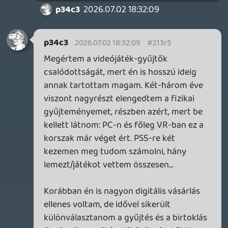
Stadia HUN
2026.07.02 16:04:19
axl
2026.07.02 17:38:28
#213qj
Nem kizárólag / feltétlenül, mert arról is
kellemes emlékeket őrizgetek, amikor
Covid alatt átvettem a lemezes Fallen
Order-t a futártól (hogy pár nap alatt
platinázzam) és a buborékfóliában volt egy
ajándék nápolyi. A digitális játék tud ilyet?
😃
TheReturnOfDVM
2026.07.02 16:26:31
Rince
2026.07.02 17:16:48
#213qb
Azert ezt szerencsere (meg) nem lehet
ilyen altalanosan kijelenteni. 🙂
doesitplay.org
TheReturnOfDVM
2026.07.02 16:23:41