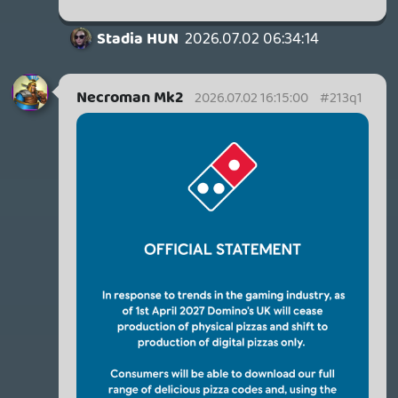
mindegyik egy-egy darabka történelem,
inkább ez dominál.
A vinyl persze más, ha akítvan hallgatod,
persze megfelelő szettel. Nekem ott is
vannak azért lemezek, amiket a régi
kötődés miatt vettem meg (pl. a gyönyörű
old school borítójú The War of the Worlds),
meg persze ott a bontatlan Silent Hill 2
lemezem is, amit nem is tervezek
kibontani.
TheReturnOfDVM
2026.07.02 14:53:45
TheReturnOfDVM
2026.07.02 14:53:45
#213pq
Én arra utaltam csak, egy vinyl gyűjtésnek
van rációja, mert érdemi is maga a lemez, a
videojátékok esetén tényleg nincs semmi
érdemi része a fizikai kiadásnak, gyűjtésre
is maximum a deluxe-oknak.