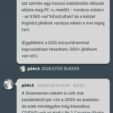
axl
2026.07.02 19:51:03
axl
2026.07.02 19:51:03
#213re
Mondjuk a fizikai pártiság nem
automatikusan egyenlő a digitális
ellenességgel. A 18 éve meglévő Steam
könyvtáram 1060 játékot és 725 DLC-t
számlál, GOG-on is van 300+, illetve a
PS4/5 digitális "gyűjteményem" nagyobb,
mint a dobozos. Ettől függetlenül ami
számomra fontos, hogy lemezen legyen
meg, azt eddig többnyire inkább úgy
szereztem be (a Driveclub-ot pedig
másképp nem is tudtam volna), de ha
utóbbi 10k-ba került, míg előbbi csak 3-ba,
olyankor hajlandó voltam eltekinteni ettől.
A mai nap sokszor elismételt kulcsszavai:
Eltérő preferenciák és a választás
szabadsága. Utóbbit készülnek csorbítani
épp.