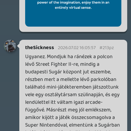
theSickness
2026.07.02 12:31:23
theSickness
2026.07.02 13:55:01
#213ph
Na látod, lehet ezt így is megfogalmazni.
🙂
Információk
Oké, értem és elfogadom!
Stadia HUN
2026.07.02 13:24:11
Stadia HUN
2026.07.02 13:24:11
#213pe
Mindenkinek megvan a maga dilije, én a
lemezes játékokat nem értem, mások meg
az én felhő-mániámat. 🙂 Rendben van ez
így.
Majd hamarosan szerintem blogba
benyomom ezt a gyűjtemény-témát, mert
amúgy én is irreális módon ragaszkodom
egy-két dologban a kézzel fogható
megoldásokhoz, és nagyon fura dolgokból
vannak gyűjteményeim. 😃