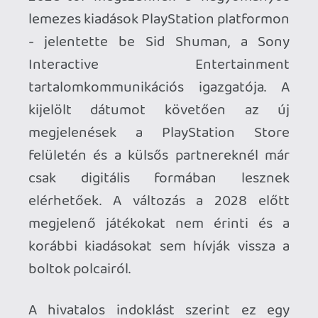
kijelölt dátumot követően az új
megjelenések a PlayStation Store
felületén és a külsős partnereknél már
csak digitális formában lesznek
elérhetőek. A változás a 2028 előtt
megjelenő játékokat nem érinti és a
korábbi kiadásokat sem hívják vissza a
boltok polcairól.
A hivatalos indoklást szerint ez egy
logikus lépés, amivel csupán a
megváltozott fogyasztói trendekhez
alkalmazkodnak. A digitális média iránti
általános preferencia ugyanis jelentősen
meghaladja a fizikai lemezek iránti
érdeklődést - amit az utóbbi évek
statisztikai adatai is alátámasztanak. A
digitális eladások arányszámai
folyamatosan emelkedtek az aktuális