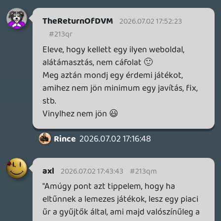
theSickness
2026.07.02 16:05:57
#213pz
Ugyanez. Mondjuk ha ránézek a polcon
lévő Street Fighter II-re, mindig a
budapesti Sugár központ jut eszembe,
részben mert a mellette lévő parkolóban
található mini-játékteremben játszottunk
vele egy osztálytársam szülinapján, és egy
lendülettel itt váltam igazi arcade-
függővé. Másrészt meg jól emlékszem,
amikor kijött a játék összecsomagolva a
Super Nintendóval, elmentünk a Sugárban
található Vasedény boltba, ahol kisebb