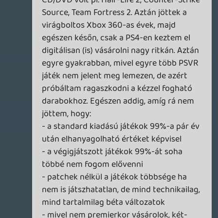
Egyébként formátumra való tekintet
nélkül én mindig aszerint áraztam be őket,
hogy számomra mennyit ér a
végigjátszásuk, nem a várható jövőbeli -
vagy azonnali - értékük alapján, úgyhogy
nálam ez nem fog szignifikánsan
megváltozni. (Maximum a rájuk történő
várakozás ideje.)
p34c3
2026.07.02 18:32:09
p34c3
2026.07.02 18:32:09
#213r5
Megértem a videójáték-gyűjtők
csalódottságát, mert én is hosszú ideig
annak tartottam magam. Két-három éve
viszont nagyrészt elengedtem a fizikai
gyűjteményemet, részben azért, mert be
kellett látnom: PC-n és főleg VR-ban ez a
korszak már véget ért. PS5-re két
kezemen meg tudom számolni, hány
lemezt/játékot vettem összesen...