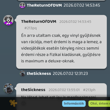
mint az általad preferált hobbi. Nem csak
én állítom ezt, te magad is ("gondolom ti
meg unjátok, hogy mindig felbukkanok
"védeni" az új világrendet").
Csak hogy így kerek legyen a sztori. 🙂
Stadia HUN
2026.07.02 11:12:45
Stadia HUN
2026.07.02 11:12:45
#213ow
Mert játékoknál feleslegesnek tartom a
lemezeket? Más hobbiknál meg
elfogadhatónak a fizikai verziót? Nem
tudtam, hogy muszáj elköteleződni egy
rögeszme mellett, és minden létező
területen azt kell alkalmazni. 🙂
theSickness
2026.07.02 10:57:25
theSickness
2026.07.02 10:57:25
#213oo
Ehhez képest rendre beszólogatsz a fizikai