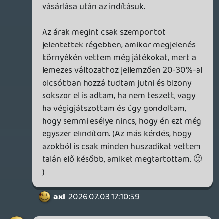
Főleg nem azért vásároltam fizikai
kiadásokat, hogy semmit ne kelljen
letölteni (bár az volna ideális), hanem
lehetőség szerint kevesebbet kelljen.
(Illetve a dolog korábban emlegetett
szentimentális vonzata, vagy amikor
szimplán olcsóbb.) A 100 GB-os TLoU Part
II pl. csak pár száz MB-ot kért pluszban, de
a Spider-Man esetében se volt mindegy,
hogy 60 vagy 20 GB-nyi adatot szipkáz le.
Valószínűleg az is közrejátszik benne, hogy
ezt szintén egy hosszú kalózkodós időszak
előzte meg PC-n, mielőtt - ironikus módon
- az X360-nal "kitisztultam" és a kézzel
fogható játékok varázsa nálam a mai napig
tart.
(Egyébként a GOG könyvtárammal
kapcsolatban tévedtem, 500+ játékom
van ott.)