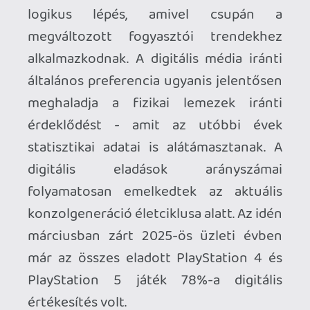
konzolgeneráció életciklusa alatt. Az idén
márciusban zárt 2025-ös üzleti évben
már az összes eladott PlayStation 4 és
PlayStation 5 játék 78%-a digitális
értékesítés volt.
Ahhoz, hogy te is hozzászólj, be kell
jelentkezned!
1 / 2
Stadia HUN
2026.07.04 10:04:40
#213vj
Nagy flexem, hogy anno a Hegyvidéken az
én utánajárásomnak / baszogatásomnak