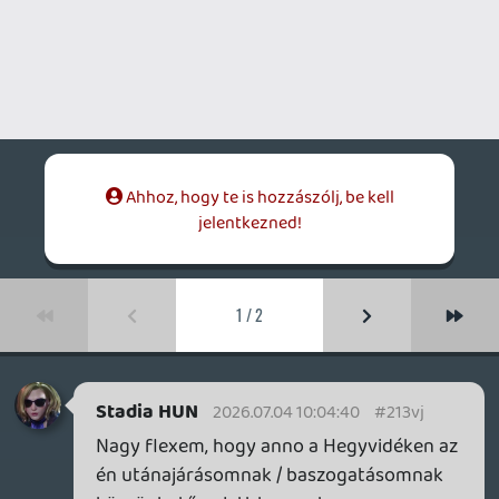
köszönhetően lett bevezetve a
társasházunkba a digis gigabites net.
Temérdek fogalmatlan nyugdíjast, közös
képviselőt és digis szakembert kellett
legyűrnöm, hogy megvalósuljon a csoda.
Előtte vodafone-os adatkorlátos
mobilnetem volt, éjfél után korlátlan
adattal, éjjel töltögettem a játékokat,
nappal meg net kikapcsolva, nehogy
véletlen elinduljon valami letöltés a
háttérben. 🙂
axl
2026.07.04 07:29:59
axl
2026.07.04 07:29:59
#213v1
Ha gondolod, baszogasd kicsit a
szolgáltatókat helyettem is, hogy ~300
ember kedvéért építsenek ide jobb
infrastruktúrát és ajánljanak fel nagyobb
csomagokat. Évek óta hitegetnek minket
azzal, hogy az optikai kábelt leágaztatják
majd egyszer az utcánkba, de mindeddig