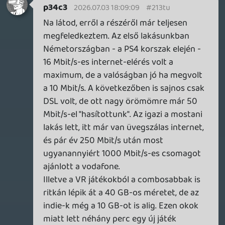
axl
2026.07.03 17:10:59
#213th
Az 5-10 perc számomra még távoli álom a
vidéki netemmel. Sőt, a routertől sok fallal
elválasztott dolgozószobában töltöm* épp
a 40 GB-os Nathan Drake Collection-t
PS4-re és azt írja, 18 óra van hátra belőle
úgy, hogy az egyharmada már lejött.
Szóval ja... (Ez mondjuk egy szélsőséges
példa, ennyire azért nem lassú a
nappaliban és ide is tervezek behúzni egy
UTP kábelt.)
*Fogalmam sincs, miért nem lemezről
telepítettem (az volt az első dobozos
címem PS4-re, később a karantén ideje
alatt ingyen odaadták digitálisan), de a
háttérben lecsorgott annyi, hogy el
tudtam kezdeni játszani vele, szóval nem
érdekel különösebben, mikor végez.
Legalábbis addig, amíg enged
továbbhaladni.