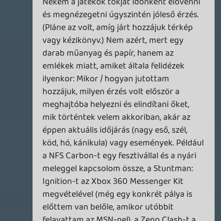
használtan már nem értek volna túl sokat,
de a mostani helyzetben elég nagy
érvágás lesz, ha mondjuk valaki nem
adhatja majd el a PS5-jét, ha játszani akar
a lemezes játékaival.
Érdekes lesz látni, hogy a használt lemezes
játékok áraira ez az egész milyen hatással
lesz. Van indok az értékvesztés és az
értéknövekedés irányára is, szóval kíváncsi
leszek. Van vagy 40 dobozos játékom még
a különböző Playstationökre, szóval nem
bánnám, ha inkább felértékelődnének. 🙂
theSickness
2026.07.02 12:31:23
#213p6
Mondjuk itt a gyűjtés, mint olyan, lett
volna a lényeg. Stadia nemrég is leírta
máshová, amit lentebb idéztem tőle,
mindössze szembesítettem azzal, hogy a
nap végén annyira nem áll a kettő
szenvedély egymástól.