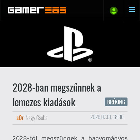
2028-ban megszűnnek a
lemezes kiadások
BRÉKING
sQr
Nagy Csaba
2026.07.01. 18:00
2028-tól megszűnnek a hagyományos
lemezes kiadások PlayStation platformon
- jelentette be Sid Shuman, a Sony
Interactive Entertainment
tartalomkommunikációs igazgatója. A