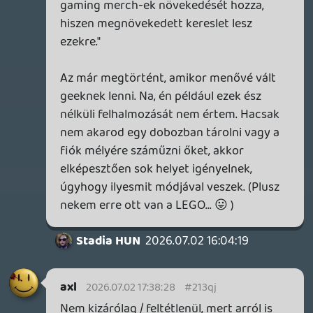
tömeg állt sorba érte.
És akkor ez egyetlen példa. Nem
mindenhez kötök ennyi emléket, ez is igaz,
az SF II ilyen szempontból még közelebb
áll hozzám. 🙂
axl
2026.07.02 15:33:50
Stadia HUN
2026.07.02 16:04:19
#213px
Teljesen megértem, bizonyos mértékben
nálam is így működik a dolog, mondjuk
játékoknál kevésbé. Ha előveszek egy-egy
régi játékot nosztalgiázni, az kb 1 percig
érdekes. Az újabbak meg kb semmilyen
szentimentális értékkel nem bírnak.
Viszont ha valamilyen játék nagy
kedvencem, akkor szívesen veszek hozzá
kapcsolódó könyveket, vagy merch
cuccot, hogy legyen hozzá hasznos /
kézzel fogható szuvenírem.