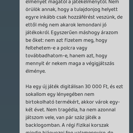
TheReturnOfDVM
2026.07.02 16:26:31
#213q5
Ez a nosztalgia, mert a multban tenyleg
elmeny volt a fizikai jatek.
Mostansag azert ha nem egy gyujtoi, nincs
benne semmi effort.
axl
2026.07.02 15:33:50
TheReturnOfDVM
2026.07.02 16:24:39
#213q4
A PS3 elotti idoket persze ertem en is,
amikor a lemez valoban A jatek volt, es
meg manual is jart hozza❤️
theSickness
2026.07.02 15:23:27
TheReturnOfDVM
2026.07.02 16:23:41
#213q3
De …megvan? A fizikai lemeznel is online
tolti mar le sokszor az adatot, kb egy