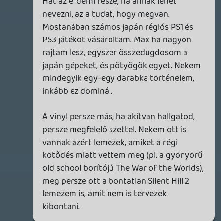
De nyugodtan gyűjtsd csak a játékokat,
még másfél év, és bezár a bazár, utána
lehet keresni másik hobbit (mert ahogy
látom, játékoknál már rég nem arról
beszélünk, hogy milyen játszani, meg hogy
jó-e egy játék, hanem csak hogy
birtokoljuk-e őket vagy nem).
theSickness
2026.07.02 11:23:53
theSickness
2026.07.02 11:23:53
#213oz
Szóval ott tartottunk, hogy a vinylgyűjtés
az oké, a játékgyűjtés az nem. Csak hogy
értsük, ez a kettős mérce fogalma, amivel
te méred a két hobbit.
Értem, neked az egyik fontos, a másik nem
igazán. Aztán ahelyett, hogy mélyen
hallgatnál, állandóan kritizálod az általad
nem preferált hobbit, ami lényegében
ugyanúgy "a műanyag szemét gyűjtése",