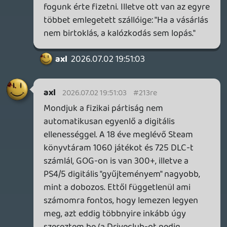
óra volt a valódi tartalom, a többi
nagyrészt csak csomagolás. Az sem
érdekel, ha 20-30 év múlva nem fogok
tudni ezekkel játszani. Ma sem retrózok túl
sok ilyen címmel, de ha igen, akkor vagy
egy fagyi áráért meg tudom venni, vagy
beszerzem máshonnan.
TheReturnOfDVM
2026.07.02 17:53:30
#213qs
Hát, nyertél, a nápolyi az nápolyi 😃
axl
2026.07.02 17:38:28
TheReturnOfDVM
2026.07.02 17:52:23
#213qr
Eleve, hogy kellett egy ilyen weboldal,
alátámasztás, nem cáfolat 🙂
Meg aztán mondj egy érdemi játékot,
amihez nem jön minimum egy javítás, fix,