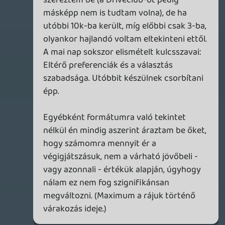
stb.
Vinylhez nem jön 😃
Rince
2026.07.02 17:16:48
axl
2026.07.02 17:43:43
#213qm
"Amúgy pont azt tippelem, hogy ha
eltűnnek a lemezes játékok, lesz egy piaci
űr a gyűjtők által, ami majd valószínűleg a
gaming merch-ek növekedését hozza,
hiszen megnövekedett kereslet lesz
ezekre."
Az már megtörtént, amikor menővé vált
geeknek lenni. Na, én például ezek ész
nélküli felhalmozását nem értem. Hacsak
nem akarod egy dobozban tárolni vagy a
fiók mélyére száműzni őket, akkor
elképesztően sok helyet igényelnek,
úgyhogy ilyesmit módjával veszek. (Plusz
nekem erre ott van a LEGO... 😛 )