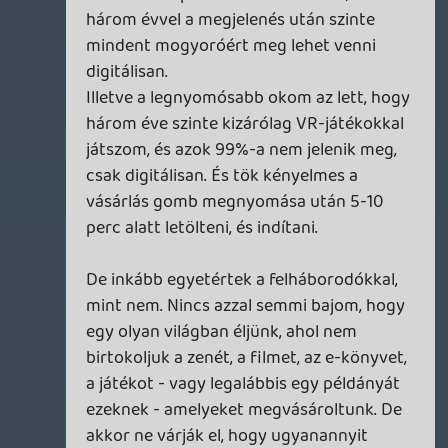
Korábban én is nagyon digitális vásárlás
ellenes voltam, de idővel sikerült
különválasztanom a gyűjtés és a birtoklás
élményét magától a játékélménytől. Nem
örülök annak, hogy a tulajdonjog helyett
egyre inkább csak hozzáférést veszünk, de
ettől még nem akarok lemondani jó
játékokról. Egyszerűen máshogy árazom
be őket: nem azt fizetem meg, hogy
feltehetem-e a polcra vagy
továbbadhatom-e, hanem azt, hogy
mennyit ér nekem maga a végigjátszás
élménye.
Ha egy új játék digitálisan 30 000 Ft, és ezt
sokallom egy lényegében nem
birtokolható termékért, akkor várok egy-
két évet. Nem tragédia, ha nem azonnal
játszom vele, van pár száz játék a
backlogomban. A régi fizikai korszak
mindig hiányozni fog valamennyire, de
nálam végül az maradt meg tanulságként,
hogy a sok ezer pihentető, játékkal töltött