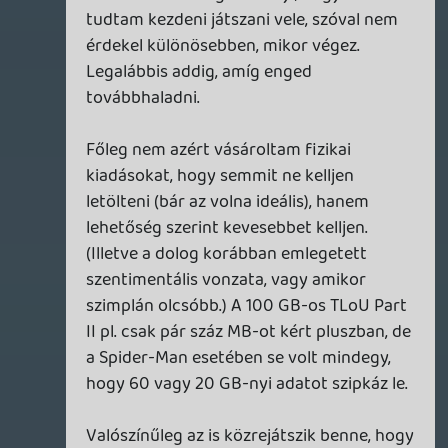
nem is játszhatatlan, de mind technikailag,
mind tartalmilag béta változatok
- mivel nem premierkor vásárolok, két-
három évvel a megjelenés után szinte
mindent mogyoróért meg lehet venni
digitálisan.
Illetve a legnyomósabb okom az lett, hogy
három éve szinte kizárólag VR-játékokkal
játszom, és azok 99%-a nem jelenik meg,
csak digitálisan. És tök kényelmes a
vásárlás gomb megnyomása után 5-10
perc alatt letölteni, és indítani.
De inkább egyetértek a felháborodókkal,
mint nem. Nincs azzal semmi bajom, hogy
egy olyan világban éljünk, ahol nem
birtokoljuk a zenét, a filmet, az e-könyvet,
a játékot - vagy legalábbis egy példányát
ezeknek - amelyeket megvásároltunk. De
akkor ne várják el, hogy ugyanannyit
fogunk érte fizetni. Illetve ott van az egyre
többet emlegetett szállóige: "Ha a vásárlás
nem birtoklás, a kalózkodás sem lopás."