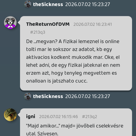
intenzitással. Az ember alapvetően
szentimentális állatfaj, szeret jelentéssel
felruházni dolgokat. Valahogy sokkal
erősebb érzelmi kötődés tud kialakulni
bennem, ha képes vagyok azt egy fizikai
tárgyhoz kötni, ami megmarad
mementónak. Sőt, kimondottan igénylem
az ilyesmit. Ezért vásárolunk szuveníreket.
Nem azért, mert feltétlenül szükségünk
van 50+ hűtőmágnesre vagy sörnyitóra.
(Én a fesztivál karszalagjaimat és a
programfüzeteket is meg szoktam őrizni.)
Stadia HUN
2026.07.02 11:41:55
theSickness
2026.07.02 15:23:27
#213ps
Hát az érdemi része, ha annak lehet
nevezni, az a tudat, hogy megvan.
Mostanában számos japán régiós PS1 és
PS3 játékot vásároltam. Max ha nagyon
rajtam lesz, egyszer összedugdosom a
japán gépeket, és pötyögök egyet. Nekem