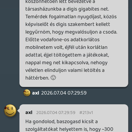
nem történt meg.
TheReturnOfDVM
2026.07.03 23:53:43
TheReturnOfDVM
2026.07.03 23:53:43
#213uy
Évek óta nyomod ezt a lassú netet, nem
kéne egy jobb csomag?
axl
2026.07.03 17:10:59
p34c3
2026.07.03 18:09:09
#213tu
Na látod, erről a részéről már teljesen
megfeledkeztem. Az első lakásunkban
Németországban - a PS4 korszak elején -
16 Mbit/s-es internet-elérés volt a
maximum, de a valóságban jó ha megvolt
a 10 Mbit/s. A következőben is sajnos csak
DSL volt, de ott nagy örömömre már 50
Mbit/s-el "hasítottunk". Az igazi a mostani
lakás lett, itt már van üvegszálas internet,