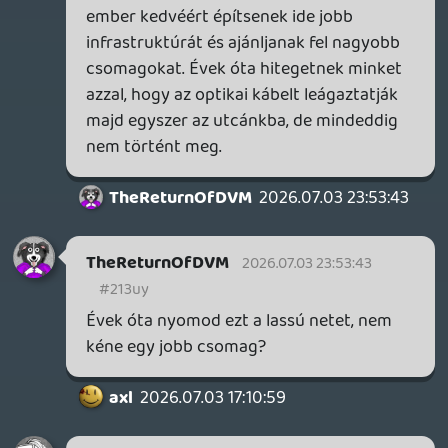
és pár év 250 Mbit/s után most
ugyanannyiért 1000 Mbit/s-es csomagot
ajánlott a vodafone.
Illetve a VR játékokból a combosabbak is
ritkán lépik át a 40 GB-os méretet, de az
indie-k még a 10 GB-ot is alig. Ezen okok
miatt lett néhány perc egy új játék
vásárlása után az indításuk.
Az árak megint csak szempontot
jelentettek régebben, amikor megjelenés
környékén vettem még játékokat, mert a
lemezes változathoz jellemzően 20-30%-al
olcsóbban hozzá tudtam jutni és bizony
sokszor el is adtam, ha nem teszett, vagy
ha végigjátszottam és úgy gondoltam,
hogy semmi esélye nincs, hogy én ezt még
egyszer elindítom. (Az más kérdés, hogy
azokból is csak minden huszadikat vettem
talán elő később, amiket megtartottam. 🙂
)
axl
2026.07.03 17:10:59