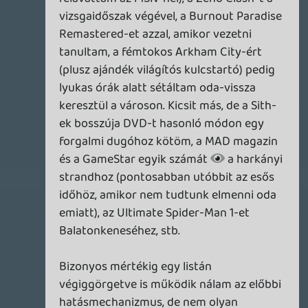
TheReturnOfDVM
2026.07.02 12:25:11
TheReturnOfDVM
2026.07.02 12:25:11
#213p5
Mondjuk egy videojatek lemeze es egy
vinyl nem egykutya, ez utobbinak mas a
hangzasa, mint egy cedenek, es patch se
kell hozza.
theSickness
2026.07.02 11:23:53
theSickness
2026.07.02 12:07:02
#213p3
"amit lehet nézegetni, meg jópofa novelty-
faktor néha elővenni őket."
Most megint úgy teszel, mintha ebben (is)
más lenne a te hobbid.
Hozzáteszem, elég visszafogottan, de
gyűjtögetek vinyleket is, a falamra is
festmény helyett ilyenek kerülnek majd ki.
Semmivel sem másabb őket gyűjtögetni.