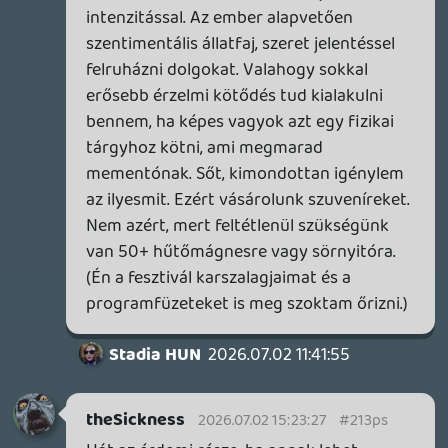
Viszont örülök, eljutottál a következtésre,
hogy ebben a kérdésben nem a játékok
milyenségéről beszéltünk, hanem a
gyűjtésről és a tulajdonlásról. 🙂 Akkor
lehet tök felesleges volt az a sok
beszélgetés korábbról.
Stadia HUN
2026.07.02 11:41:55
Stadia HUN
2026.07.02 11:41:55
#213p2
Nem abszolút igazság, amit mondok, csak
a személyes véleményem. Igen, szerintem
hülyeség tucatnyi ugyanolyan gerincű kék
dobozt kirakni a polcra, aminek a lemeze
amúgy magában használhatatlan, mert
kell hozzá install meg patch-ek. A másik
hobbinak (zene-gyűjtés) szintén nincs sok
értelme a spotify világában, de legalább
azoknak szép nagy doboza van, amit lehet
nézegetni, meg jópofa novelty-faktor
néha elővenni őket.