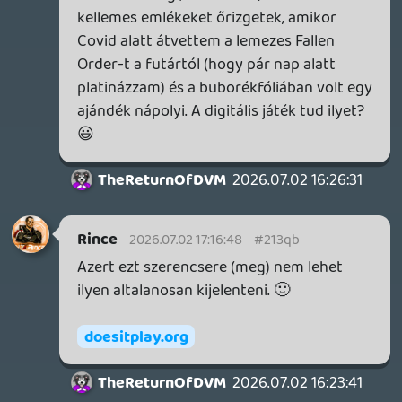
Amúgy pont azt tippelem, hogy ha
eltűnnek a lemezes játékok, lesz egy piaci
űr a gyűjtők által, ami majd valószínűleg a
gaming merch-ek növekedését hozza,
hiszen megnövekedett kereslet lesz
ezekre.
axl
2026.07.02 15:33:50
axl
2026.07.02 15:33:50
#213pt
Nekem a játékok tokját időnként elővenni
és megnézegetni úgyszintén jóleső érzés.
(Pláne az volt, amíg járt hozzájuk térkép
vagy kézikönyv.) Nem azért, mert egy
darab műanyag és papír, hanem az
emlékek miatt, amiket általa felidézek
ilyenkor: Mikor / hogyan jutottam
hozzájuk, milyen érzés volt először a
meghajtóba helyezni és elindítani őket,
mik történtek velem akkoriban, akár az
éppen aktuális időjárás (nagy eső, szél,
köd, hó, kánikula) vagy események. Például