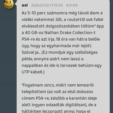
p34c3
2026.07.03 15:43:59
p34c3
2026.07.03 15:43:59
#213t7
A Steamemen nekem is volt már
kezdetektől pár cím a 2000-es években,
de ezek mindegyike még klasszikus
CD/DVD volt pl: Half-Life 2, Counter-Strike
Source, Team Fortress 2. Aztán jöttek a
virágboltos Xbox 360-as évek, majd
egészen későn, csak a PS4-en keztem el
digitálisan (is) vásárolni nagy ritkán. Aztán
egyre gyakrabban, mivel egyre több PSVR
játék nem jelent meg lemezen, de azért
próbáltam ragaszkodni a kézzel fogható
darabokhoz. Egészen addig, amíg rá nem
jöttem, hogy:
- a standard kiadású játékok 99%-a pár év
után elhanyagolható értéket képvisel
- a végigjátszott játékok 99%-át soha
többé nem fogom elővenni
- patchek nélkül a játékok többsége ha