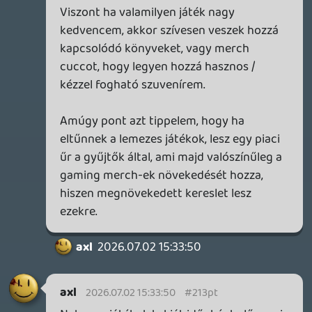
játékok fizikai és digitális verziója között
alapjáraton semmi eltérés nincs
tartalmilag vagy funkcionalitásukban,
pontosan ugyanazt nyújtják, de itt nem ez
volt a téma.)
TheReturnOfDVM
2026.07.02 12:25:11
Vladi
2026.07.02 12:47:05
#213pb
Namost azért nézzük meg azt, hogy ez mit
jelent a már meglévő lemezekre nézve.
Tegyük fel, hogy a PS6 ami nyilván
meghajtó nélkül fog érkezni (ha érkezni
fog) backward compatibilis lesz mondjuk a
PS5-el. Ha te olyan ember vagy, aki
lemezen gyűjtötte mondjuk a PS5-ös
játékait, akkor kénytelen leszel megtartani
a PS5-ödet, ha valaha játszani akarsz majd
a lemezes játékaiddal. Régebben ez nem
volt annyira megterhelő, nekem megvan
még a PS2-m, 3-am és 4-em is, bár egyiket
sem vettem elő évek óta, hiszen ezek