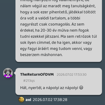
aktivacios kodkent mukodik mar. Oke, el
lehet adni, de egy fizikai jateknal en nem
erzem azt, hogy tenyleg megvettem es
onalloan is jatszhato cucc.
theSickness
2026.07.02 15:23:27
igni
2026.07.02 16:15:46
#213q2
"Majd amikor..." majd= jövőbeli cselekvésre
utal. Szívesen.
Stadia HUN
2026.07.02 06:34:14
Necroman Mk2
2026.07.02 16:15:00
#213q1