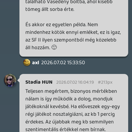
axl
2026.07.02 13:00:52
axl
2026.07.02 13:00:52
#213pc
Senki nem mondta, hogy egykutya, de ha
kizárólag praktikus szempontokat
veszünk figyelembe (pl. hordozhatóság,
helyigény), onnan szemlélve tömörítetlen,
digitális zeneszámokat "gyűjteni" szintén
sokkal racionálisabb dolognak tűnik, mint
műanyag korongokat.
Viszont egy hobbi nemcsak ebből áll és
ahogy a fenti mellett a minőségen kívül
szólhatnak egyéb, szubjektív tényezők is,
úgy a lemezes játékok érzelmi vetületén
túl nem elhanyagolható szempont például
azok átruházhatósága. Kinek melyik a
fontosabb, de attól még egyformán
érvényes mindegyik, ezért nem kéne
degradálni egymás zakkanásait.
(Nyilván annyiban különböznek, hogy a