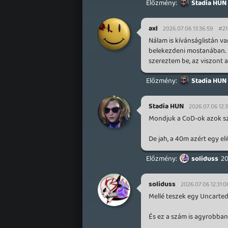
Stadia HUN
axl
2026.07.06 13:36:59
#21
Nálam is kívánságlistán v
belekezdeni mostanában. 
szereztem be, az viszont a
Stadia HUN
Stadia HUN
2026.07.06 12:
Mondjuk a CoD-ok azok sz 
De jah, a 40m azért egy eli
soliduss
20
soliduss
2026.07.06 12:31:0
Mellé teszek egy Uncarted 4
És ez a szám is agyrobban