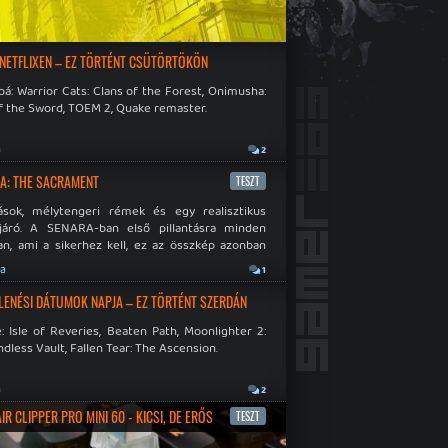
 NETFLIXEN – EZ TÖRTÉNT CSÜTÖRTÖKÖN
á: Warrior Cats: Clans of the Forest, Onimusha:
f the Sword, TOEM 2, Quake remaster.
a
2
A: THE SACRAMENT
TESZT
ások, mélytengeri rémek és egy realisztikus
járó. A SENARA-ban első pillantásra minden
n, ami a sikerhez kell, ez az összkép azonban
pós.
ja
1
LENÉSI DÁTUMOK NAPJA – EZ TÖRTÉNT SZERDÁN
: Isle of Reveries, Beaten Path, Moonlighter 2:
dless Vault, Fallen Tear: The Ascension.
a
2
R CLIPPER PRO MINI 60 - KICSI, DE ERŐS
TESZT