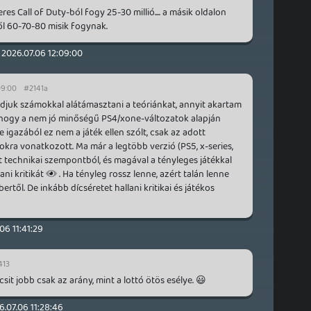
es Call of Duty-ból fogy 25-30 millió.... a másik oldalon
l 60-70-80 misik fogynak.
2026.07.06 12:09:00
09:00
#2141a
udjuk számokkal alátámasztani a teóriánkat, annyit akartam
 hogy a nem jó minőségű PS4/xone-változatok alapján
 igazából ez nem a játék ellen szólt, csak az adott
kra vonatkozott. Ma már a legtöbb verzió (PS5, x-series,
kt technikai szempontból, és magával a tényleges játékkal
ni kritikát
. Ha tényleg rossz lenne, azért talán lenne
ertől. De inkább dícséretet hallani kritikai és játékos
06 11:41:29
413
csit jobb csak az arány, mint a lottó ötös esélye. 😃
6.07.06 11:28:46