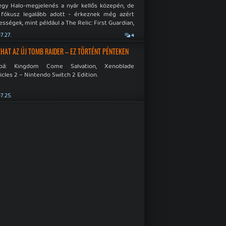
egy Halo-megjelenés a nyár kellős közepén, de
 fókusz legalább adott - érkeznek még azért
sségek, mint például a The Relic: First Guardian,
blade Chronicles 2 és a Dispatch új átiratai vagy
7.27.
4
 a Mistfall Hunter
HAT AZ ÚJ TOMB RAIDER – EZ TÖRTÉNT PÉNTEKEN
bbá: Kingdom Come Salvation, Xenoblade
cles 2 – Nintendo Switch 2 Edition.
7.25.