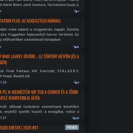
d Silent Bob's Joint Venture, Tormented Souls 2,
e Room in Hell, Slain 2: The Beast Within.
a
1
TATION PLUS: AZ AUGUSZTUSI HÁRMAS
idám indie kaland a megjelenés napján. Zombis
túra. Független fejlesztésű horror történet. Ez
az előfizetőket a következő hónapban.
a
6
F WAR: LAUFEY JÖVŐRE – EZ TÖRTÉNT HÉTFŐN (ÉS A
GÉN)
á: Final Fantasy XIV: Evercold, S.T.A.L.K.E.R.2:
f Hope, BeastLink.
7.28.
5
A PC-N: MEGNÉZTÜK MIT TUD A CONKER ÉS A TÖBBI
AFELÉ KOMPATIBILIS JÁTÉK
múlt időszak turbulens eseményeit követően
is enyhítő szellőt hozott a levegőbe, mikor a
oft bejelentette, hogy PC-re is kiterjesztik az
7.27.
23
Original visszafelé kompatibilitást. Lássuk,
 jutottak...
MEGJELENÉSEK | 2026 #31
PREMIER