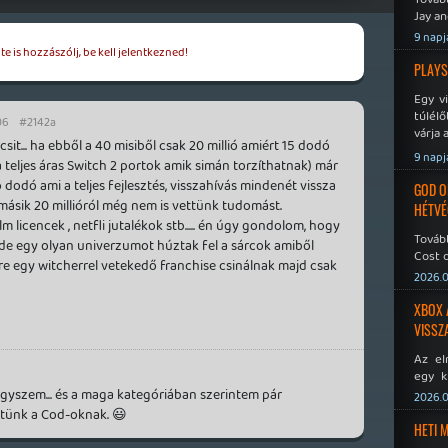
Jay an
No Mor
9 napj
e is hozzászólj, be kell jelentkezned!
PLAYS
Egy v
túlélő
06
#2142a
várja 
it... ha ebből a 40 misiből csak 20 millió amiért 15 dodó
9 napj
a teljes áras Switch 2 portok amik simán torzíthatnak) már
 dodó ami a teljes fejlesztés, visszahívás mindenét vissza
GOD O
a másik 20 millióról még nem is vettünk tudomást.
HÉTVÉ
m licencek , netfli jutalékok stb..... én úgy gondolom, hogy
Tovább
.. de egy olyan univerzumot húztak fel a sárcok amiből
Cost o
zre egy witcherrel vetekedő franchise csinálnak majd csak
2026.0
XBOX 
VISSZ
Az el
egy k
Micros
gyszem... és a maga kategóriában szerintem pár
2026.0
Xbox 
tünk a Cod-oknak. 😃
meddig
HETI 