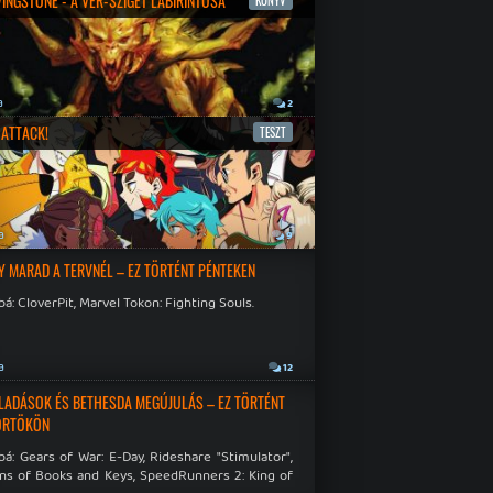
IVINGSTONE - A VÉR-SZIGET LABIRINTUSA
KÖNYV
a
2
ATTACK!
TESZT
a
9
Y MARAD A TERVNÉL – EZ TÖRTÉNT PÉNTEKEN
á: CloverPit, Marvel Tokon: Fighting Souls.
a
12
LADÁSOK ÉS BETHESDA MEGÚJULÁS – EZ TÖRTÉNT
ÖRTÖKÖN
á: Gears of War: E-Day, Rideshare "Stimulator",
ns of Books and Keys, SpeedRunners 2: King of