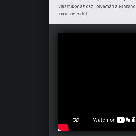
valamikor az ősz folyamán a Nintendo 
keretein belül.