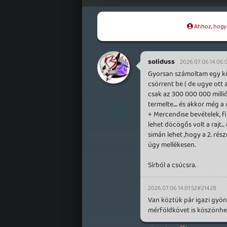
Ahhoz, hogy t
soliduss
2026.07.06 14:06:
Gyorsan számoltam egy kics
csörrent be ( de ugye ott 
csak az 300 000 000 millió
termelte.... és akkor még 
+ Mercendise bevételek, fil
lehet döcögős volt a rajt.
simán lehet ,hogy a 2. rés
úgy mellékesen.
Sírból a csúcsra.
2026.07.06 14:01:52
#21428
Van köztük pár igazi gyön
mérföldkövet is köszönhe