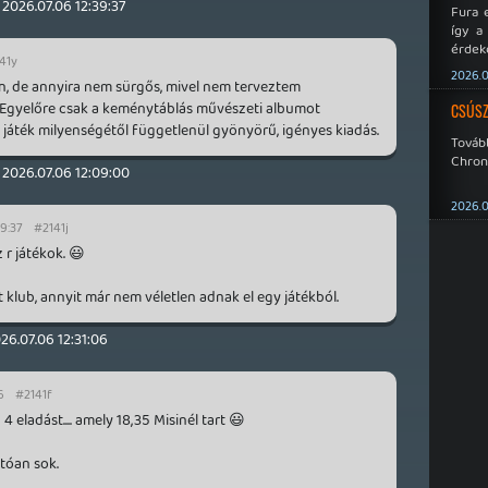
2026.07.06 12:39:37
Fura 
így a
érdeke
41y
a Xeno
2026.0
an, de annyira nem sürgős, mivel nem terveztem
éppen
Egyelőre csak a keménytáblás művészeti albumot
CSÚSZ
 játék milyenségétől függetlenül gyönyörű, igényes kiadás.
Tová
Chroni
2026.07.06 12:09:00
2026.0
39:37
#2141j
r játékok. 😃
t klub, annyit már nem véletlen adnak el egy játékból.
26.07.06 12:31:06
6
#2141f
 eladást.... amely 18,35 Misinél tart 😃
tóan sok.