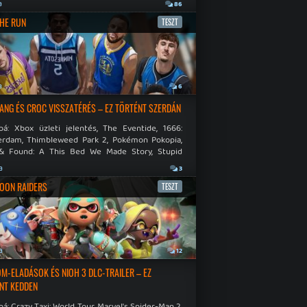
.
a
86
THE RUN
TESZT
a
6
NG ÉS CROC VISSZATÉRÉS – EZ TÖRTÉNT SZERDÁN
bá: Xbox üzleti jelentés, The Eventide, 1666:
rdam, Thimbleweed Park 2, Pokémon Pokopia,
& Found: A This Bed We Made Story, Stupid
 Dies.
a
3
OON RAIDERS
TESZT
a
12
M-ELADÁSOK ÉS NIOH 3 DLC-TRAILER – EZ
NT KEDDEN
á: Crazy Taxi: World Tour, Marvel's Spider-Man 2,