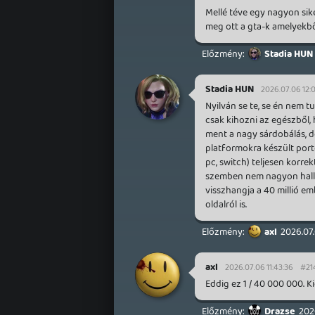
Mellé téve egy nagyon siker
meg ott a gta-k amelyekbő
Stadia HUN
Stadia HUN
2026.07.06 12:
Nyilván se te, se én nem t
csak kihozni az egészből,
ment a nagy sárdobálás, de
platformokra készült porto
pc, switch) teljesen korre
szemben nem nagyon halla
visszhangja a 40 millió emb
oldalról is.
axl
2026.07.
axl
2026.07.06 11:43:36
#21
Eddig ez 1 / 40 000 000. Ki
Drazse
202