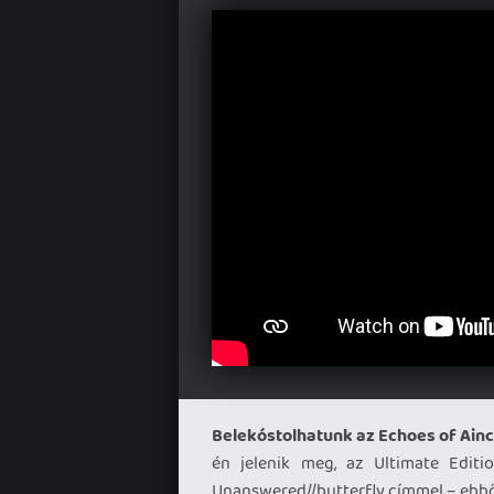
Belekóstolhatunk az Echoes of Ain
én jelenik meg, az Ultimate Editi
Unanswered//butterfly címmel – ebből