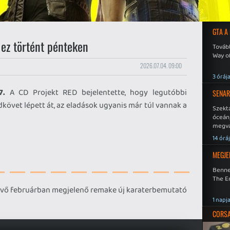
GTA A
ez történt pénteken
Tovább
Way o
2026.07.04. 09:00
3 óráj
7.
A CD Projekt RED bejelentette, hogy legutóbbi
SENAR
követ lépett át, az eladások ugyanis már túl vannak a
Szekt
óceán
megva
becsa
14 órá
MEGJE
Benne
The En
övő februárban megjelenő remake új karaterbemutató
1 napj
CORSAI