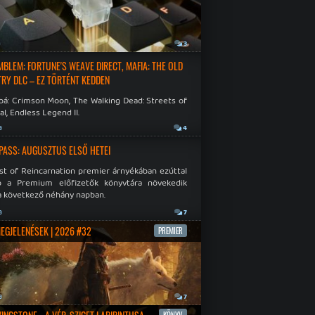
a
3
EMBLEM: FORTUNE'S WEAVE DIRECT, MAFIA: THE OLD
RY DLC – EZ TÖRTÉNT KEDDEN
bá: Crimson Moon, The Walking Dead: Streets of
al, Endless Legend II.
a
4
PASS: AUGUSZTUS ELSŐ HETEI
st of Reincarnation premier árnyékában ezúttal
b a Premium előfizetők könyvtára növekedik
a következő néhány napban.
a
7
MEGJELENÉSEK | 2026 #32
PREMIER
a
7