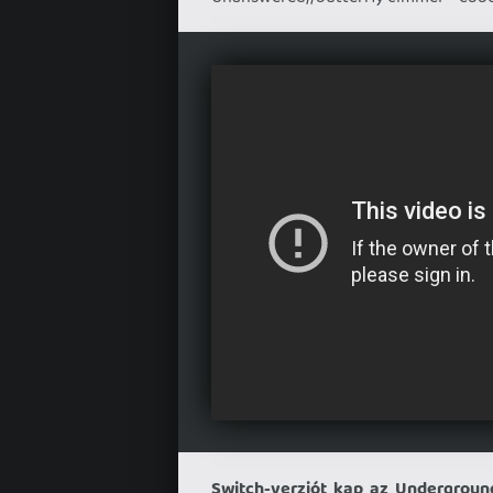
Switch-verziót kap az Undergroun