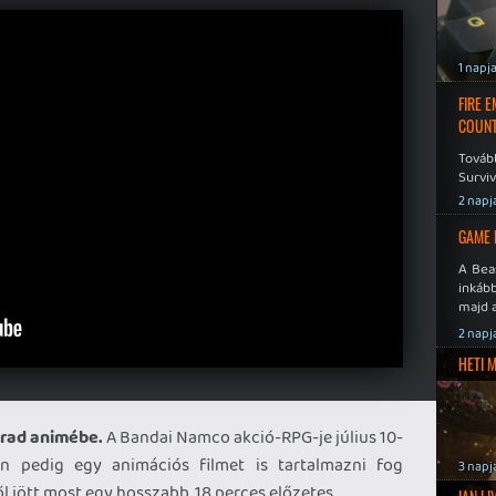
1 napj
FIRE 
COUNT
Továb
Surviv
2 napj
GAME 
A Bea
inkáb
majd 
2 napj
HETI 
crad animébe.
A Bandai Namco akció-RPG-je július 10-
on pedig egy animációs filmet is tartalmazni fog
3 napj
 jött most egy hosszabb, 18 perces előzetes.