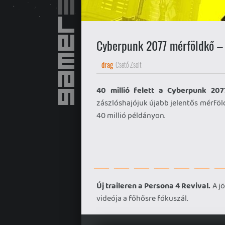
Cyberpunk 2077 mérföldkő – 
drag
Csető Zsolt
40 millió felett a Cyberpunk 207
zászlóshajójuk újabb jelentős mérföld
40 millió példányon.
Új traileren a Persona 4 Revival.
A j
videója a főhősre fókuszál.