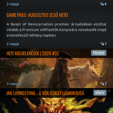
Impresszum
|
Hirdetési ajánlatunk
|
Felhasználási feltételek
|
Adatvédelmi elveink
|
Sütik
Hírek
|
Cikkek
|
Podcastok
|
Blogok
|
Gaming Fórum
|
Offtopic Fórum
RSS
|
Blog RSS
|
Podcast RSS
|
Instagram
|
Youtube
|
Facebook
|
Twitter
|
Patreon