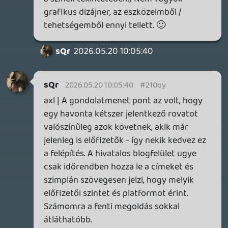
(mint most), vagy szimplán az egyik
felében a mindenkit érintő megjelenések,
előtte / utána pedig a többi, azokon belül
ugyanúgy napok szerint bontva.
Akkor az egész egy helyen látszódna,
mégis elkülönülne. A mostani azoknak jó,
akik rendelkeznek már valamelyikkel, mert
nekik elég a vonatkozó részhez
görgetniük. Viszont aki épp az előfizetést /
váltást fontolgatja, nehezebb összevetnie,
hogy pontosan mikből marad ki / miket
nyer, ha másik tagságot választ.
sQr
2026.05.20 08:43:41
sQr
2026.05.20 08:43:41
#210oi
De egyébként abszolút elfogadom a
konstruktív kritikát, mert sokat
gondolkoztam rajta melyik a jobb
megoldás. Ha a hivatalos felület kiír pár
játékot a következő hónap elejéről vagy a