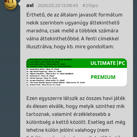
könnyítene meg, míg ez szerintem a
folyamatos bővülést és a saját
előfizetésének a nyomon követését segíti.
De természetesen ha a többség
hasznosabbnak találja azt a megoldást,
nekem nem probléma alakítani. : ]
theSickness | Lehet, hogy köztes
megoldásként listán kívül, egy szöveges
részben jelzem majd esetleg ezeket az
érkezőket. Nem tudom mi lenne a legjobb
megoldás. Egy ideig írtam őket a listában
rendesen, de ott meg olyan visszajelzés
jött, hogy "ez nem került már be a
múltkor?".
theSickness
2026.05.20 09:37:47
#210or
Igen, ebben van valami.
axl
2026.05.20 09:29:07