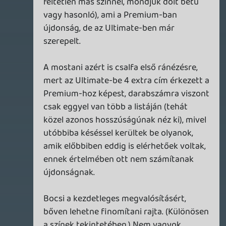
theSickness
2026.05.20 09:37:36
#210oq
Ez valóban jó kérdés, és értem a dilemmád.
🙂 Az biztos, hogy a hivatalos
infóval/képpel így nincsenek az itt kiírtak
szinkronban, de így sem egyértelmű, már
szerintem.
sQr
2026.05.20 08:43:41
axl
2026.05.20 09:29:07
#210oo
Ha már építő jellegű:
Tudom, hogy eddig is folyamatosan
alakítgattátok a minél jobb átláthatóság
érdekében (melyik szinthez mik tartoznak),
de szerintem áttekinthetőbb lenne, ha
nem szerepelnének duplán azok a címek,
amiket mindegyik előfizetés tartalmaz,
hanem lenne egyetlen lista, azon pedig
különböző betű- / háttérszínnel jelölve,
ami csak Ultimate / PC. Akár vegyítve és
napok szerint növekvő sorba rendezve