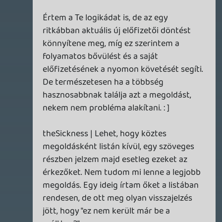
hónap második feléről előre (nagyon
címeknél inkább jellemző, mint a hónap
első felében a Forza Horizon 6), akkor
hasznosabb, ha már rögtön lehozzuk vagy
így átláthatóbb?
theSickness
2026.05.20 07:57:19
theSickness
2026.05.20 07:57:19
#210o8
Ohh, jogos, sajnos a képen ezt az infót már
nem tudtam kivenni. 🙂
sQr
2026.05.19 16:00:28
sQr
2026.05.19 16:00:28
#210mn
A Final Fantasy VI és a Jurassic World
Evolution 3 június másodikán érkezik a
szolgáltatásba. Az átláthatóság kedvéért
ezeket az aktuális hónapban szoktam
leközölni. : ]