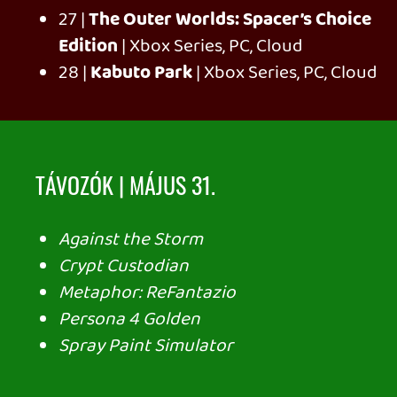
Ahhoz, hogy te is hozzászólj, be kell
jelentkezned!