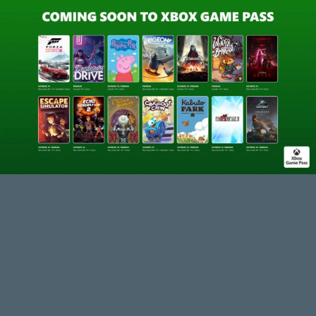
sQr
2026.05.20 13:26:11
#210pr
Az én gondolatmenetem szerint így
viszont pont az folyik össze, hogy mi az
ami már Ultimate előfizetéssel korábban
elérhető volt és most csak a Premium
szinthez adták hozzá. Így előbbieknek
átláthatatlanabb, hogy melyek az ÚJ
érkezők.
axl
2026.05.20 13:08:45
axl
2026.05.20 13:08:45
#210po
Érthető, de az általam javasolt formátum
nekik szerintem ugyanúgy áttekinthető
maradna, csak mellé a többiek számára
válna áttekinthetőbbé. A fenti címekkel
illusztrálva, hogy kb. mire gondoltam: