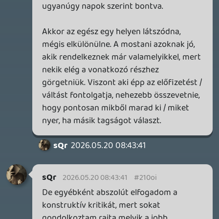
Benne: Isle of Reveries, Beaten Path, Moonlighter 2: The
Endless Vault, Fallen Tear: The Ascension.
1 napja
2
CORSAIR CLIPPER PRO MINI 60 - KICSI, DE ERŐS
TESZT
1 napja
3
FIRE EMBLEM: FORTUNE'S WEAVE DIRECT, MAFIA: THE OLD
COUNTRY DLC – EZ TÖRTÉNT KEDDEN
Továbbá: Crimson Moon, The Walking Dead: Streets of
Survival, Endless Legend II.
2 napja
4
GAME PASS: AUGUSZTUS ELSŐ HETEI
A Beast of Reincarnation premier árnyékában ezúttal
inkább a Premium előfizetők könyvtára növekedik majd
a következő néhány napban.
2 napja
7