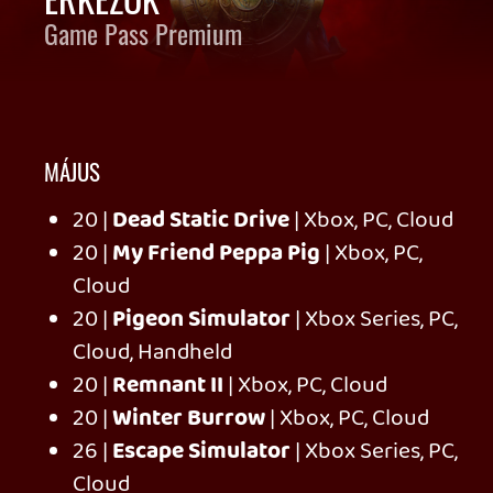
Against the Storm
Crypt Custodian
Metaphor: ReFantazio
Persona 4 Golden
Spray Paint Simulator