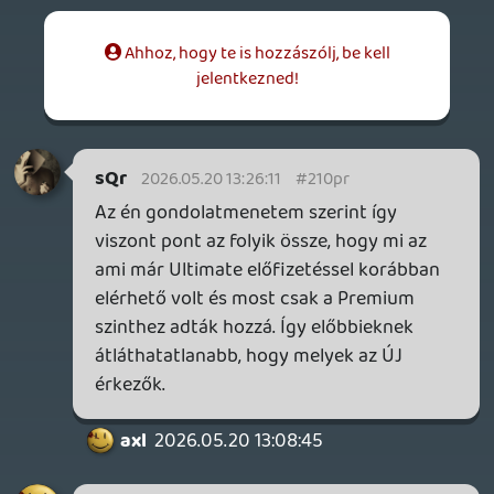
Bocsi a kezdetleges megvalósításért,
bőven lehetne finomítani rajta. (Különösen
a színek tekintetében.) Nem vagyok
grafikus dizájner, az eszközeimből /
tehetségemből ennyi tellett. 🙂
sQr
2026.05.20 10:05:40
sQr
2026.05.20 10:05:40
#210oy
axl | A gondolatmenet pont az volt, hogy
egy havonta kétszer jelentkező rovatot
valószínűleg azok követnek, akik már
jelenleg is előfizetők - így nekik kedvez ez
a felépítés. A hivatalos blogfelület ugye
csak időrendben hozza le a címeket és
szimplán szövegesen jelzi, hogy melyik
előfizetői szintet és platformot érint.
Számomra a fenti megoldás sokkal
átláthatóbb.
Értem a Te logikádat is, de az egy
ritkábban aktuális új előfizetői döntést