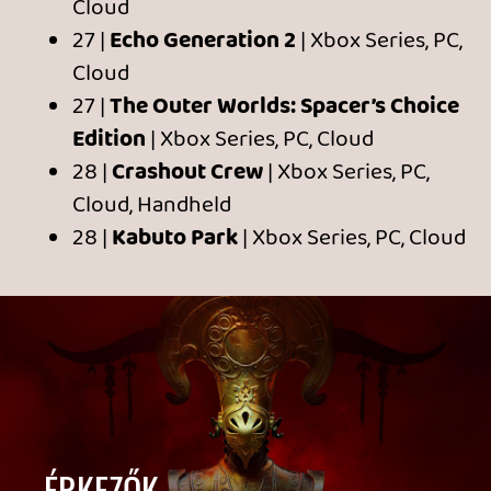
MÁJUS
20 |
Dead Static Drive
| Xbox, PC, Cloud
20 |
My Friend Peppa Pig
| Xbox, PC,
Cloud
20 |
Pigeon Simulator
| Xbox Series, PC,
Cloud, Handheld
20 |
Remnant II
| Xbox, PC, Cloud
20 |
Winter Burrow
| Xbox, PC, Cloud
26 |
Escape Simulator
| Xbox Series, PC,
Cloud
27 |
The Outer Worlds: Spacer’s Choice
Edition
| Xbox Series, PC, Cloud
28 |
Kabuto Park
| Xbox Series, PC, Cloud
TÁVOZÓK | MÁJUS 31.