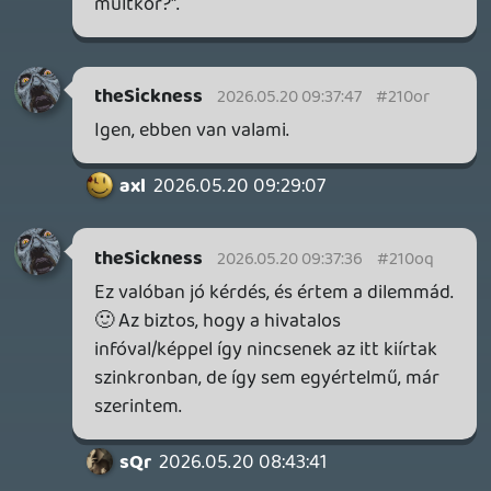
theSickness
2026.05.19 15:56:47
theSickness
2026.05.19 15:56:47
#210ml
A hírben lévő, alsó, borítós képen mintha
FF VI is lenne.