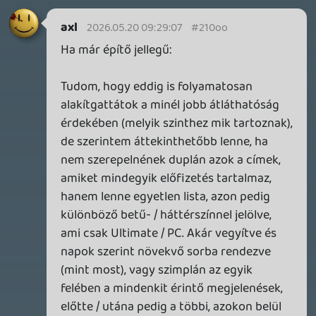
GTA A NETFLIXEN – EZ TÖRTÉNT CSÜTÖRTÖKÖN
Továbbá: Warrior Cats: Clans of the Forest, Onimusha:
Way of the Sword, TOEM 2, Quake remaster.
4 órája
3
SENARA: THE SACRAMENT
TESZT
Szektások, mélytengeri rémek és egy realisztikus
óceánjáró. A SENARA-ban első pillantásra minden
megvan, ami a sikerhez kell, ez az összkép azonban
becsapós.
15 órája
1
MEGJELENÉSI DÁTUMOK NAPJA – EZ TÖRTÉNT SZERDÁN