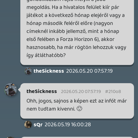
HETI MEGJELENÉSEK | 2026 #32
PREMIER
3 napja
7
IAN LIVINGSTONE - A VÉR-SZIGET LABIRINTUSA
KÖNYV
3 napja
2
DENSHATTACK!
TESZT
4 napja
9
A SONY MARAD A TERVNÉL – EZ TÖRTÉNT PÉNTEKEN
Továbbá: CloverPit, Marvel Tokon: Fighting Souls.