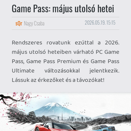
ÉRKEZŐK
Game Pass Ultimate / PC Game Pass
MÁJUS
19 |
Forza Horizon 6
| Xbox Series, PC,
Cloud, Handheld
20 |
My Friend Peppa Pig
| Xbox, PC,
Cloud
20 |
Remnant II
| Xbox, PC, Cloud
21 |
Luna Abyss
| Xbox Series, PC, Cloud
26 |
Escape Simulator
| Xbox Series, PC,