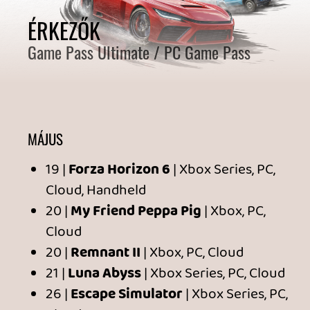
Cloud
27 |
Echo Generation 2
| Xbox Series, PC,
Cloud
27 |
The Outer Worlds: Spacer’s Choice
Edition
| Xbox Series, PC, Cloud
28 |
Crashout Crew
| Xbox Series, PC,
Cloud, Handheld
28 |
Kabuto Park
| Xbox Series, PC, Cloud
ÉRKEZŐK
Game Pass Premium