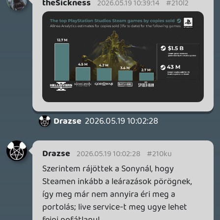
Meglássuk mennyire változik majd az
álláspontjuk. Szerintem lesz még pár single
játék, ami átköltözik azért majd.
Mondjuk az is igaz, hogy én sem veszem a
Sony játékokat PC-re. Hiába a leárazások
már. Legutóbbi a Spider-Man első része
volt. Azt is tavaly. És az a legfrissebb Sony
játékom PC-n.