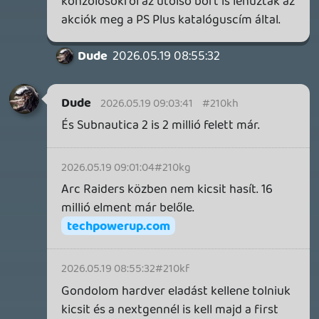
2 napja
5
FIRE EMBLEM: FORTUNE'S WEAVE DIRECT, MAFIA: THE OLD
COUNTRY DLC – EZ TÖRTÉNT KEDDEN
Továbbá: Crimson Moon, The Walking Dead: Streets of
Survival, Endless Legend II.
3 napja
4
GAME PASS: AUGUSZTUS ELSŐ HETEI
A Beast of Reincarnation premier árnyékában ezúttal
inkább a Premium előfizetők könyvtára növekedik majd
a következő néhány napban.
4 napja
7
HETI MEGJELENÉSEK | 2026 #32
PREMIER
5 napja
7
IAN LIVINGSTONE - A VÉR-SZIGET LABIRINTUSA
KÖNYV