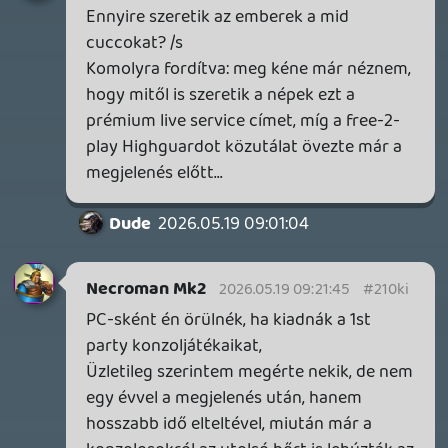
GTA A NETFLIXEN – EZ TÖRTÉNT CSÜTÖRTÖKÖN
Továbbá: Warrior Cats: Clans of the Forest, Onimusha:
Way of the Sword, TOEM 2, Quake remaster.
1 napja
9
SENARA: THE SACRAMENT
TESZT
Szektások, mélytengeri rémek és egy realisztikus
óceánjáró. A SENARA-ban első pillantásra minden
megvan, ami a sikerhez kell, ez az összkép azonban
becsapós.
2 napja
5
MEGJELENÉSI DÁTUMOK NAPJA – EZ TÖRTÉNT SZERDÁN
Benne: Isle of Reveries, Beaten Path, Moonlighter 2: The
Endless Vault, Fallen Tear: The Ascension.
2 napja
2
CORSAIR CLIPPER PRO MINI 60 - KICSI, DE ERŐS
TESZT