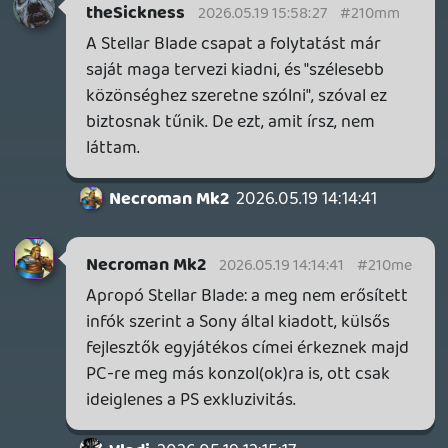
Drazse
2026.05.19 10:02:28
Drazse
2026.05.19 10:02:28
#210ku
Szerintem rájöttek a Sonynál, hogy
Steamen inkább a leárazások pörögnek,
így meg már nem annyira éri meg a
portolás; live service-t meg ugye lehet
fejni pofátlanul.
Ez az Into the Unwell videó nem is lehetne
svédebb. 😃
theSickness
2026.05.19 09:58:15
#210kt
Elmentem mellette, vagy volt itt infó, hogy
készül a Rollcage szellemi utódjának szánt