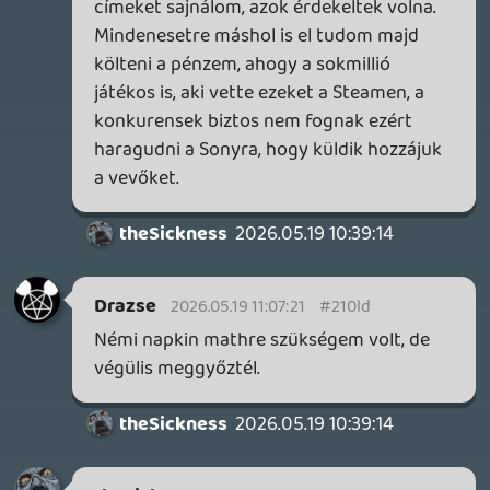
Üzletileg szerintem megérte nekik, de nem
egy évvel a megjelenés után, hanem
hosszabb idő elteltével, miután már a
konzolosokról az utolsó bőrt is lehúzták az
akciók meg a PS Plus katalóguscím által.
Dude
2026.05.19 08:55:32
Dude
2026.05.19 09:03:41
#210kh
És Subnautica 2 is 2 millió felett már.
2026.05.19 09:01:04
#210kg
Arc Raiders közben nem kicsit hasít. 16
millió elment már belőle.
techpowerup.com
2026.05.19 08:55:32
#210kf
Gondolom hardver eladást kellene tolniuk
kicsit és a nextgennél is kell majd a first
party only címke, hogy jobban menjen
majd a gen az elején.