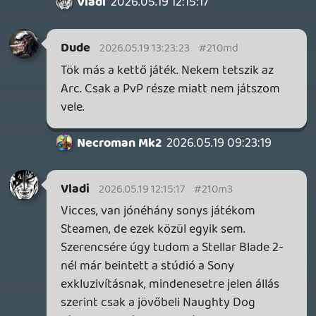
GRIP folytatása, aminek Steamen van már
demója? Bár lehet én vagyok
kisebbségben, de önmagában izgalmasabb
hír, mint több heti indie shovelware
promó.
Necroman Mk2
2026.05.19 09:23:19
#210kj
Ennyire szeretik az emberek a mid
cuccokat? /s
Komolyra fordítva: meg kéne már néznem,
hogy mitől is szeretik a népek ezt a
prémium live service címet, míg a free-2-
play Highguardot közutálat övezte már a
megjelenés előtt...
Dude
2026.05.19 09:01:04
Necroman Mk2
2026.05.19 09:21:45
#210ki
PC-sként én örülnék, ha kiadnák a 1st
party konzoljátékaikat,