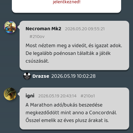
Necroman Mk2
2026.05.19 14:14:41
#210me
Apropó Stellar Blade: a meg nem erősített
infók szerint a Sony által kiadott, külsős
fejlesztők egyjátékos címei érkeznek majd
PC-re meg más konzol(ok)ra is, ott csak
ideiglenes a PS exkluzivitás.
Vladi
2026.05.19 12:15:17
Dude
2026.05.19 13:23:23
#210md
Tök más a kettő játék. Nekem tetszik az
Arc. Csak a PvP része miatt nem játszom
vele.
Necroman Mk2
2026.05.19 09:23:19
Vladi
2026.05.19 12:15:17
#210m3
Vicces, van jónéhány sonys játékom
Steamen, de ezek közül egyik sem.
Szerencsére úgy tudom a Stellar Blade 2-
nél már beintett a stúdió a Sony