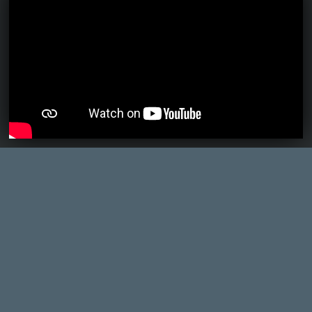
Ahhoz, hogy te is hozzászólj, be kell
jelentkezned!
Necroman Mk2
2026.05.20 09:55:21
#210ov
Most néztem meg a videót, és igazat adok.
De legalább poénosan tálalták a játék
csúszását.
Drazse
2026.05.19 10:02:28
igni
2026.05.19 20:43:14
#210o1
A Marathon adó/bukás beszedése
megkezdődött mint anno a Concordnál.
Ősszel emelik az éves plusz árakat is.
Necroman Mk2
2026.05.19 16:41:01
#210mt
Ez az infó még a korábban
megszellőztetett pletykáknál lett