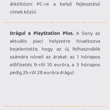
Elérhető a The Adventures of Elliot:
The Millenium Tales demója.
A Square
Enix és a Claytechworks HD-2D akció-
RPG-jének prológusa PC, PS5, Xbox
Series és Switch 2 platformokon
egyaránt végigjátszható, a mentett állás
pedig továbbvihető lesz az egy hónap
múlva érkező teljes játékba.