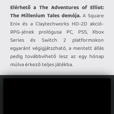
Nem lesz Early Access-cím az Into The
Unwell.
Eddig az volt a terv, hogy a
roguelike kooperatív „whack-and-slash”
korai hozzáférésben debütál az idei
évben, a fejlesztők azonban most
bejelentették, hogy csak 2027-ben
érkezik a játék, akkor azonban már
rögtön a teljes verzió.