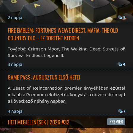
Impresszum
|
Hirdetési ajánlatunk
|
Felhasználási feltételek
|
Adatvédelmi elveink
|
Sütik
Hírek
|
Cikkek
|
Podcastok
|
Blogok
|
Gaming Fórum
|
Offtopic Fórum
RSS
|
Blog RSS
|
Podcast RSS
|
Instagram
|
Youtube
|
Facebook
|
Twitter
|
Patreon