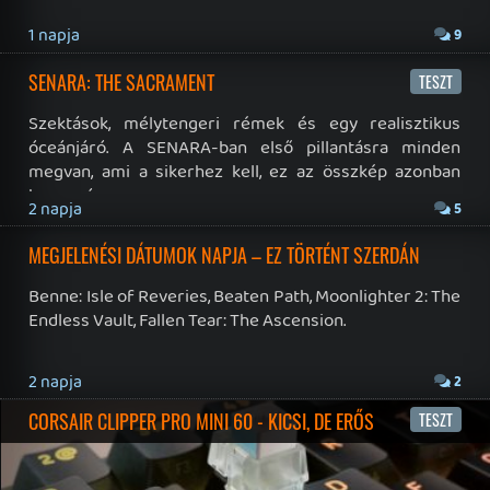
19 éve videójáték minden nap! Copyright 365 Media Kft