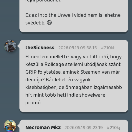
DOOM: THE DARK AGES - REVELATIONS DLC
TESZT
11 órája
3
THQ NORDIC ÚJDONSÁGOK – EZ TÖRTÉNT PÉNTEKEN
THQ Nordic Digital Showcase összefoglaló.
15 órája
4