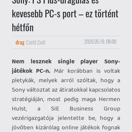
Sony változtat az átiratokkal kapcsolatos
stratégiáján, most pedig maga Hermen
Hulst, a SIE Business Group
vezérigazgatója jelentette be, hogy a
jövőben kizárólag online játékok fognak
átköltözni PC-re a belső fejlesztésű
címek közül.
Drágul a PlayStation Plus.
A Sony az
aktuális piaci helyzetre hivatkozva
bejelentette, hogy az új felhasználók
számára növeli az árakat: az 1 hónapos
előfizetés 9-ről 10 euróra, a 3 hónapos
pedig 25-ről 28 euróra drágul.