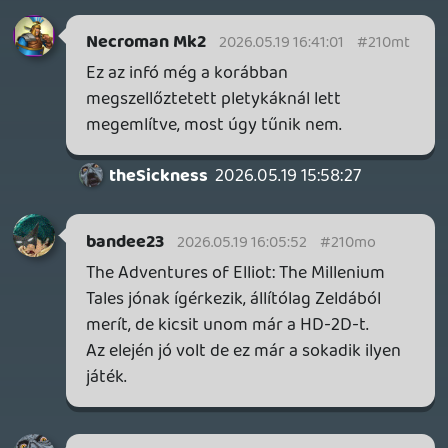
exkluzivításnak, mindenesetre jelen állás
szerint csak a jövőbeli Naughty Dog
címeket sajnálom, azok érdekeltek volna.
Mindenesetre máshol is el tudom majd
költeni a pénzem, ahogy a sokmillió
játékos is, aki vette ezeket a Steamen, a
konkurensek biztos nem fognak ezért
haragudni a Sonyra, hogy küldik hozzájuk
a vevőket.
theSickness
2026.05.19 10:39:14
Drazse
2026.05.19 11:07:21
#210ld
Némi napkin mathre szükségem volt, de
végülis meggyőztél.
theSickness
2026.05.19 10:39:14
theSickness
2026.05.19 10:39:14
#210l2