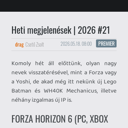
Batman és WH40K Mechanicus, illetve
néhány izgalmas új IP is.
FORZA HORIZON 6 (PC, XBOX
SERIES)
A Premium Edition után ezen a héten a
valódi premierre is sor kerül - az open-
world autóversenyzős széria hatodik
felvonása a japán szerpentinekre repít el
bennünket.