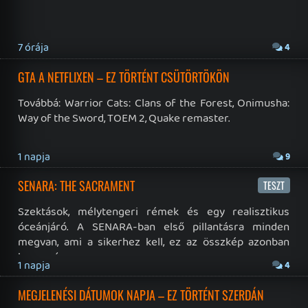
19 éve videójáték minden nap! Copyright 365 Media Kft
Impresszum
|
Hirdetési ajánlatunk
|
Felhasználási feltételek
|
Adatvédelmi elveink
|
Sütik
Hírek
|
Cikkek
|
Podcastok
|
Blogok
|
Gaming Fórum
|
Offtopic Fórum
RSS
|
Blog RSS
|
Podcast RSS
|
Instagram
|
Youtube
|
Facebook
|
Twitter
|
Patreon