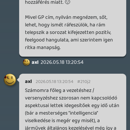
hozzá 😃 Nálam is a negyedik rész az
etalon minden szempontból, ami
anyagokat láttam a hatról eléggé reskin
érzésem van egyelőre, de remélem
pozitívan fogok csalódni.
axl
2026.05.18 09:30:30
Stadia HUN
2026.05.18 09:59:25
#210i3
Coffee Talk nagy kedvenc!
axl
2026.05.18 09:30:30
#210hz
FH6 valószínűleg érdekelni fog majd
engem is PS5-ön, de nem tudom, hogy
mennyit lennék hajlandó áldozni rá. A
negyedik részt heti pár órában, a mai
napig pörgetem Deck-en, de vannak
szörnyen idegesítő részei a versenyzésben
és azon kívül is. Ha nem történt érdemi
fejlődés / változtatás azokon a