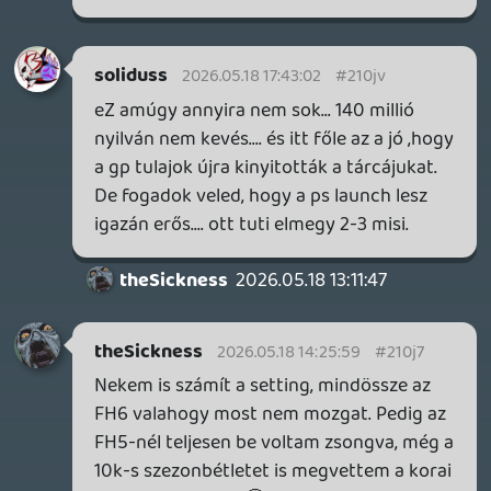
2026.05.18 12:51:39
#210it
Az FH4 és az FH5 között is érezhető a
különbség fizikában. Rengeteg FH5 után
visszatérve az FH4-be, meglepő volt
tapasztalni, hogy az akkor rohadt
kellemesnek, élvezetesnek érződő
irányításon még tudtak javítani.
Nagyobb kérdés a setting. Nekem az FH6
Japánja meglepően sterilnek,
semmilyennek hat. A kedvencem még
mindig az FH3 Ausztráliája.
axl
2026.05.18 09:30:30
Vladi
2026.05.18 11:54:22
#210ih
A LEGO Batmanra kíváncsi leszek.
Plasma
2026.05.18 11:28:39
#210i6
Én beleugrok holnap boxon, ha már úgy
alakult, hogy még mindig megvan a gépem