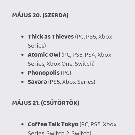
Burden Street Station
(PC)
Q Collection
(Switch)
Hillshade Farm
(PC)
MÁJUS 22. (PÉNTEK)
LEGO Batman: Legacy of the Dark
Knight
(PC, PS5, Xbox Series,
Switch 2)
Bubsy 4D
(PC, PS5, PS4, Xbox
Series, Xbox One, Switch 2, Switch)