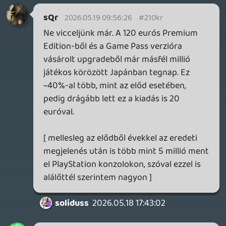
(bár a mesterséges "intelligencia"
viselkedése is megér egy misét), a
járművek általános kezelésével még így a
340 órán túl sincs különösebb gondom,
sőt! (Nyilván a fél-árkád zsáneren belül kell
nézni és értékelni.)
A körítés az nagyon tetszik, tök szívesen
driftelnék a hóborította japán
szerpentineken vagy épp a virágzó
cseresznyefák árnyékában. 😎
theSickness
2026.05.18 12:51:39
theSickness
2026.05.18 13:11:47
#210ix
Egyébként ha már FH6, látszik, hogy a GP
nem fojtotta meg: már az első hétvégés,
emelt áras, korai hozzáférésű verzió
hozott nekik 140 millió dolláros bevételt.
És akkor még ott a rendes release, és a
launch windowban várhatóan jól teljesít
majd, hiszen tesztek alapján ott van az idei