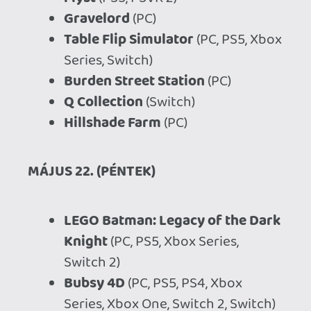
jelentkezned!
sQr
2026.05.19 09:56:26
#210kr
Ne vicceljünk már. A 120 eurós Premium
Edition-ből és a Game Pass verzióra
vásárolt upgradeből már másfél millió
játékos körözött Japánban tegnap. Ez
~40%-al több, mint az előd esetében,
pedig drágább lett ez a kiadás is 20
euróval.
[ mellesleg az elődből évekkel az eredeti
megjelenés után is több mint 5 millió ment
el PlayStation konzolokon, szóval ezzel is
alálőttél szerintem nagyon ]
soliduss
2026.05.18 17:43:02
Jogamer
2026.05.18 21:47:13
#210k8
Akkor olvasd újra, ez a mennyiség (amúgy
már több, jelenleg kb 2 millió játékos van