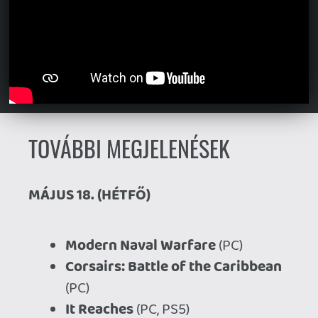
Switch)
Darksiders: Warmastered Edition
(PS5, Xbox Series)
Riven
(PS5, PSVR 2)
Project: Mist
(PC)
Namakorium
(PC)
MÁJUS 20. (SZERDA)
Thick as Thieves
(PC, PS5, Xbox
Series)
Atomic Owl
(PC, PS5, PS4, Xbox
Series, Xbox One, Switch)
Phonopolis
(PC)
Savara
(PS5, Xbox Series)
MÁJUS 21. (CSÜTÖRTÖK)