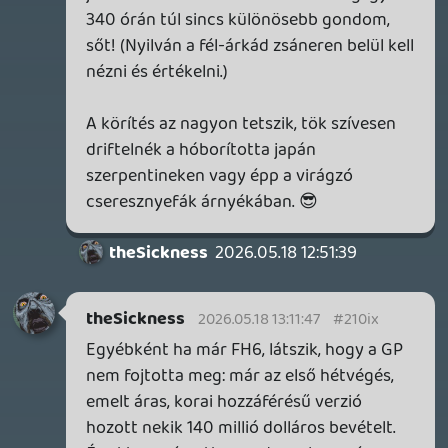
területeken, akkor nekem nem ér meg 20-
30 ezret premierkor. Szerencsére őszig(?)
bőven lesz miből tájékozódni, aztán
meglátjuk.
Drazse
2026.05.18 09:09:33
#210hr
Nahát, mennyi vizes játék!
Forza majd PS-re, Myst/Riven majd
olcsósítva, Zero Parades szintén, ha jól
sikerül.