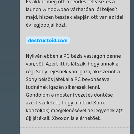
DOOM: THE DARK AGES - REVELATIONS DLC
TESZT