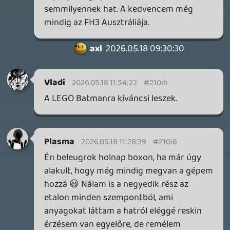
Benne: Isle of Reveries, Beaten Path, Moonlighter 2: The
Endless Vault, Fallen Tear: The Ascension.
2 napja
2
CORSAIR CLIPPER PRO MINI 60 - KICSI, DE ERŐS
TESZT
2 napja
5
FIRE EMBLEM: FORTUNE'S WEAVE DIRECT, MAFIA: THE OLD
COUNTRY DLC – EZ TÖRTÉNT KEDDEN
Továbbá: Crimson Moon, The Walking Dead: Streets of
Survival, Endless Legend II.
3 napja
4
GAME PASS: AUGUSZTUS ELSŐ HETEI
A Beast of Reincarnation premier árnyékában ezúttal
inkább a Premium előfizetők könyvtára növekedik majd
a következő néhány napban.
3 napja
7
HETI MEGJELENÉSEK | 2026 #32
PREMIER