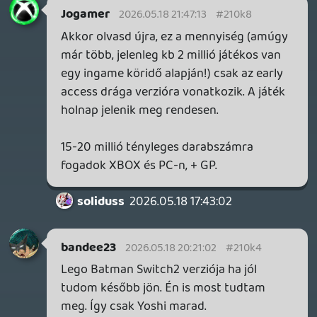
év legjobbjai közt.
destructoid.com
Nyilván ebben a PC bázis vastagon benne
van, sőt. Azért itt is látszik, hogy annak a
régi Sony fejesnek van igaza, aki szerint a
Sony belsős játékai a PC bevonásával
tudnának igazán sikeresek lenni.
Gondolom a mostani vezetés döntése
azért született, hogy a hibrid Xbox
konzol(ok) megjelenésével ne legyenek a(z
új) játékaik Xboxon is elérhetőek.
2026.05.18 12:53:21
#210iv
Wow, jó látni olyan heti megjelenpős listát,
ami ezúttal nem (kizárólag) középszar
indie
soulslike/roguelike/friendslop/shovelware
izék kupacából áll.