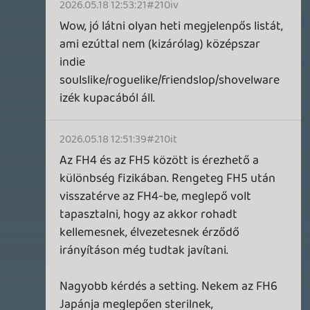
3 órája
1
THQ NORDIC ÚJDONSÁGOK – EZ TÖRTÉNT PÉNTEKEN
THQ Nordic Digital Showcase összefoglaló.
7 órája
4
GTA A NETFLIXEN – EZ TÖRTÉNT CSÜTÖRTÖKÖN
Továbbá: Warrior Cats: Clans of the Forest, Onimusha:
Way of the Sword, TOEM 2, Quake remaster.
1 napja
9
SENARA: THE SACRAMENT
TESZT
Szektások, mélytengeri rémek és egy realisztikus
óceánjáró. A SENARA-ban első pillantásra minden
megvan, ami a sikerhez kell, ez az összkép azonban
becsapós.
1 napja
4
MEGJELENÉSI DÁTUMOK NAPJA – EZ TÖRTÉNT SZERDÁN