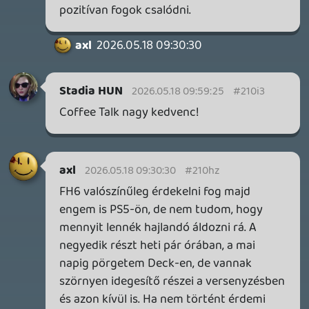
Információk
Oké, értem és elfogadom!
4 napja
7
IAN LIVINGSTONE - A VÉR-SZIGET LABIRINTUSA
KÖNYV
4 napja
2
DENSHATTACK!
TESZT
5 napja
9
A SONY MARAD A TERVNÉL – EZ TÖRTÉNT PÉNTEKEN
Továbbá: CloverPit, Marvel Tokon: Fighting Souls.