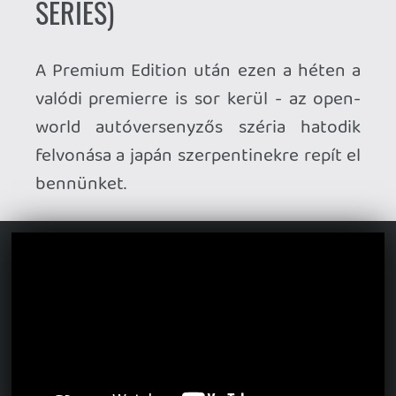
YOSHI AND THE MYSTERIOUS
BOOK (SWITCH 2)
Yoshi legújabb platformer kalandjában
egy enciklopédia oldalai elevenednek
meg előttünk, ahol különféle lények
képességeit ölthetjük magunkra.