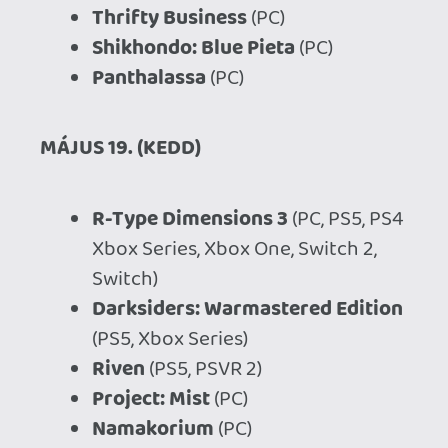
Coffee Talk Tokyo
(PC, PS5, Xbox
Series, Switch 2, Switch)
Warhammer 40,000: Mechanicus
II
(PC, PS5, Xbox Series)
Zero Parades: For Dead Spies
(PC)
Starbites
(PC, PS5, Xbox Series,
Switch 2, Switch)
Luna Abyss
(PC, PS5, Xbox Series)
King of Tokyo
(PC, PS5, Xbox
Series, Switch)
Psyvariar 3
(PC, PS5, Xbox Series,
Switch 2, Switch)
FZ: Formation Z
(PC, PS5, Xbox
Series, Switch 2)
Warhammer 40,000: Speed
Freeks
(PS5, Xbox Series)
Myst
(PS5, PSVR 2)
Gravelord
(PC)
Table Flip Simulator
(PC, PS5, Xbox
Series, Switch)