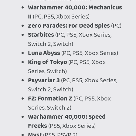
Ahhoz, hogy te is hozzászólj, be kell