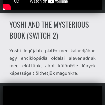
TOVÁBBI MEGJELENÉSEK
MÁJUS 18. (HÉTFŐ)
Modern Naval Warfare
(PC)
Corsairs: Battle of the Caribbean
(PC)
It Reaches
(PC, PS5)
Thrifty Business
(PC)
Shikhondo: Blue Pieta
(PC)
Panthalassa
(PC)
MÁJUS 19. (KEDD)
R-Type Dimensions 3
(PC, PS5, PS4
Xbox Series, Xbox One, Switch 2,