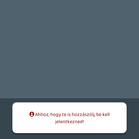
theSickness
2026.05.18 13:11:47
theSickness
2026.05.18 14:25:59
#210j7
Nekem is számít a setting, mindössze az
FH6 valahogy most nem mozgat. Pedig az
FH5-nél teljesen be voltam zsongva, még a
10k-s szezonbétletet is megvettem a korai
hozzáférés miatt. 🙂
Mivel GP cím, nyilván megnézem, sőt,
lehet, hogy ismét ráfeszülök, ha rám
telepszik a sorozat kifejezetten pozitív,
feelgood hangulata, ami szerintem igen
ritka manapság.
axl
2026.05.18 13:20:54
axl
2026.05.18 13:20:54
#210j2
Számomra főleg a vezetéshez /
versenyzéshez szorosan nem kapcsolódó
aspektusai lettek idegesítőek egy idő után