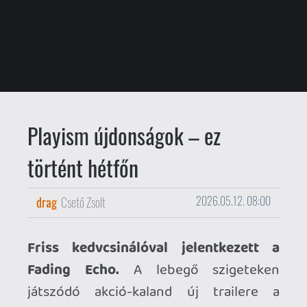
Playism újdonságok – ez
történt hétfőn
drag
Csető Zsolt
2026.05.12. 08:00
Friss kedvcsinálóval jelentkezett a
Fading Echo.
A lebegő szigeteken
játszódó akció-kaland új trailere a
főgonoszra, Maddockra fókuszál, aki
számára Matt Mercer kölcsönözte a
hangját.