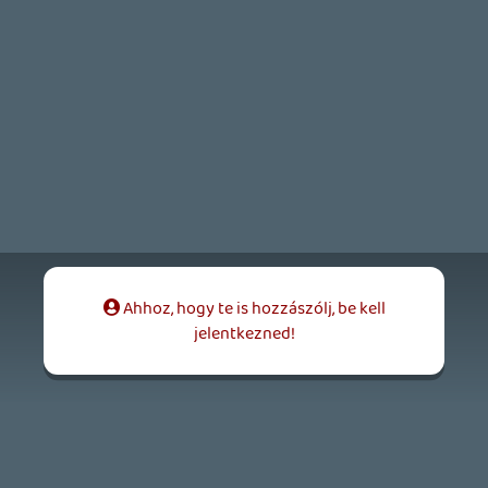
17 órája
2
FIRE EMBLEM: FORTUNE'S WEAVE DIRECT, MAFIA: THE OLD
COUNTRY DLC – EZ TÖRTÉNT KEDDEN
Továbbá: Crimson Moon, The Walking Dead: Streets of
Survival, Endless Legend II.
1 napja
4
GAME PASS: AUGUSZTUS ELSŐ HETEI
A Beast of Reincarnation premier árnyékában ezúttal
inkább a Premium előfizetők könyvtára növekedik majd
a következő néhány napban.
1 napja
7
HETI MEGJELENÉSEK | 2026 #32
PREMIER
2 napja
7
IAN LIVINGSTONE - A VÉR-SZIGET LABIRINTUSA
KÖNYV