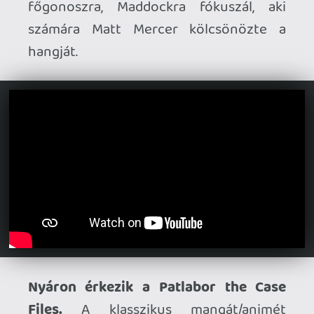
Nyáron érkezik a Patlabor the Case
Files.
A klasszikus mangát/animét
feldolgozó mechás akciójáték valamikor
a nyár folyamán jelenik meg PC-re és
PS5-re, derül ki a legújabb trailerből.
Teljes gőzzel készül a Lies of P