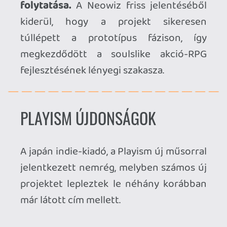
Rusted Moss fejlesztőitől.
ÚJ |
Samurai Bringer: Rampage
-
Pakliépítős autobattler.
The Dream of a Cockspur
- Nyáron
érkezik a horror-kaland.
DevilConnection
- Bejelentették a
Switch-verziót.
ÚJ |
A Passing in the Night
-
Sajátos képi világú pszichológiai
horror.
ÚJ |
There's Something Wrong
with the Hero's Choices
- A műfajt
kiparodizáló szöveges kalandjáték.
ÚJ |
Midnight Train: New Moon
-
Az ingyenes RPG Maker-horror
remake-je.
ÚJ |
Dungeon Sweeper Blus
-
Aknakereső továbbgondolva.
No Case Should Remain Unsolved
- Nyáron érkezik a PS5-verzió.