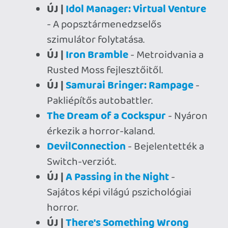
Ahhoz, hogy te is hozzászólj, be kell
jelentkezned!