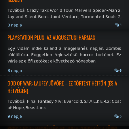
RSS
|
Blog RSS
|
Podcast RSS
|
Instagram
|
Youtube
|
Facebook
|
Twitter
|
Patreon