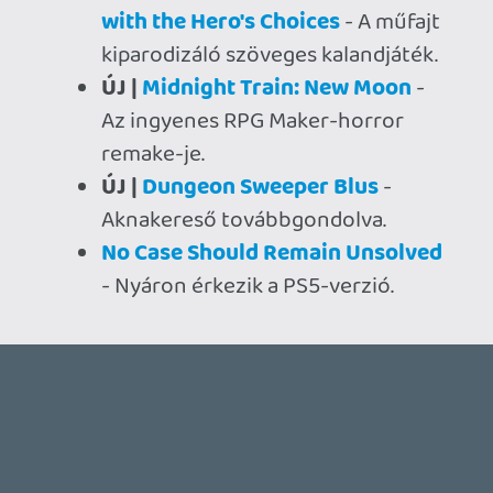
MEGJELENÉSI DÁTUMOK NAPJA – EZ TÖRTÉNT SZERDÁN
Benne: Isle of Reveries, Beaten Path, Moonlighter 2: The
Endless Vault, Fallen Tear: The Ascension.
10 órája
2
CORSAIR CLIPPER PRO MINI 60 - KICSI, DE ERŐS
TESZT