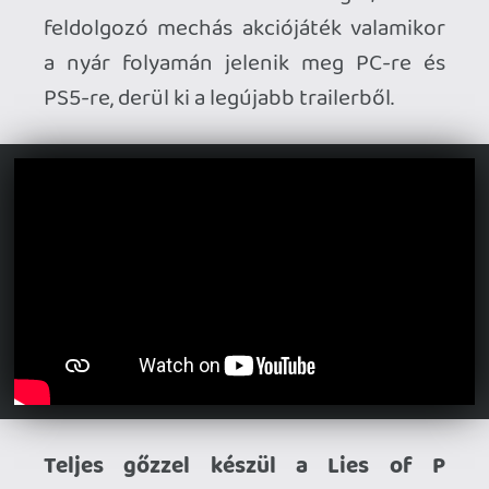
folytatása.
A Neowiz friss jelentéséből
kiderül, hogy a projekt sikeresen
túllépett a prototípus fázison, így
megkezdődött a soulslike akció-RPG
fejlesztésének lényegi szakasza.
PLAYISM ÚJDONSÁGOK
A japán indie-kiadó, a Playism új műsorral
jelentkezett nemrég, melyben számos új
projektet lepleztek le néhány korábban
már látott cím mellett.
ÚJ |
Idol Manager: Virtual Venture
- A popsztármenedzselős
szimulátor folytatása.
ÚJ |
Iron Bramble
- Metroidvania a