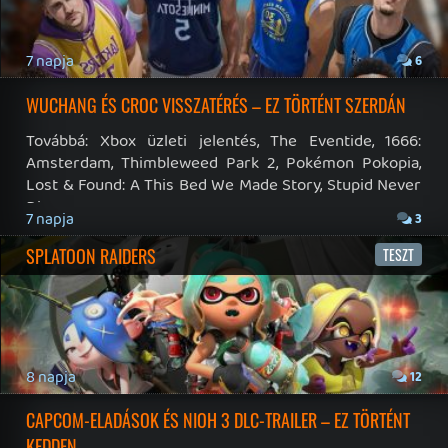
19 éve videójáték minden nap! Copyright 365 Media Kft
Impresszum
|
Hirdetési ajánlatunk
|
Felhasználási feltételek
|
Adatvédelmi elveink
|
Sütik
Hírek
|
Cikkek
|
Podcastok
|
Blogok
|
Gaming Fórum
|
Offtopic Fórum