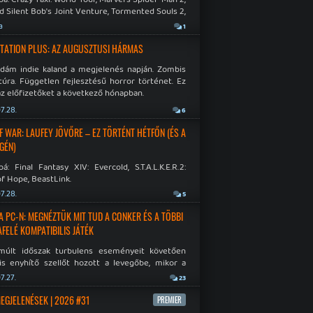
d Silent Bob's Joint Venture, Tormented Souls 2,
e Room in Hell, Slain 2: The Beast Within.
a
1
TATION PLUS: AZ AUGUSZTUSI HÁRMAS
idám indie kaland a megjelenés napján. Zombis
túra. Független fejlesztésű horror történet. Ez
az előfizetőket a következő hónapban.
7.28.
6
F WAR: LAUFEY JÖVŐRE – EZ TÖRTÉNT HÉTFŐN (ÉS A
GÉN)
á: Final Fantasy XIV: Evercold, S.T.A.L.K.E.R.2:
f Hope, BeastLink.
7.28.
5
A PC-N: MEGNÉZTÜK MIT TUD A CONKER ÉS A TÖBBI
AFELÉ KOMPATIBILIS JÁTÉK
múlt időszak turbulens eseményeit követően
is enyhítő szellőt hozott a levegőbe, mikor a
oft bejelentette, hogy PC-re is kiterjesztik az
7.27.
23
Original visszafelé kompatibilitást. Lássuk,
 jutottak...
MEGJELENÉSEK | 2026 #31
PREMIER