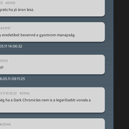
25
#2105l
rats ha jó áron lesz.
#2105f
y eredetiket bevenné a gyomrom manapság.
05.11 14:06:32
21053
l?
6.05.11 09:11:25
.11 10:35:32
#2104j
ég ha a Dark Chronicles nem is a legerősebb vonala a
#21049