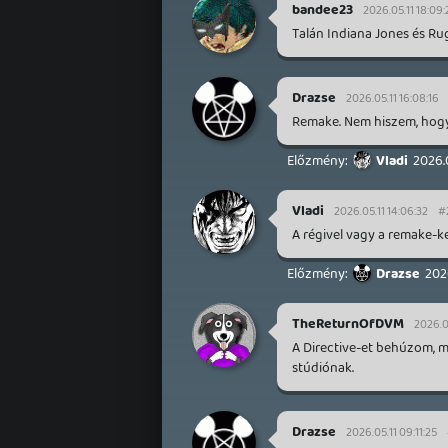
bandee23
2026.05.11 18:09:
Talán Indiana Jones és Rug
Drazse
2026.05.11 16:08:16
Remake. Nem hiszem, hog
Vladi
2026.
Vladi
2026.05.11 14:06:32
#
A régivel vagy a remake-ke
Drazse
202
TheReturnOfDVM
2026.05
A Directive-et behúzom, m
stúdiónak.
Drazse
2026.05.11 09:11:25