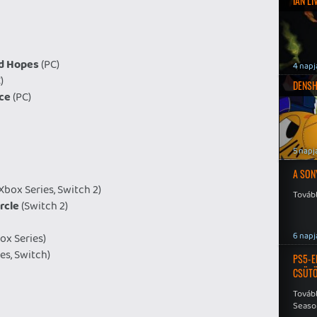
IAN L
ed Hopes
(PC)
4 napj
)
DENSH
nce
(PC)
5 napj
A SON
 Xbox Series, Switch 2)
Tovább
rcle
(Switch 2)
6 napj
ox Series)
es, Switch)
PS5-E
CSÜT
Tovább
Seaso