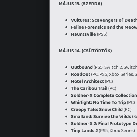
MÁJUS 13. (SZERDA)
Vultures: Scavengers of Deat
Feline Forensics and the Me
Hauntsville
(PS5)
MÁJUS 14. (CSÜTÖRTÖK)
Outbound
(PS5, Switch 2, Switc
RoadOut
(PC, PS5, Xbox Series, 
Hotel Architect
(PC)
The Caribou Trail
(PC)
Soldner-X Complete Collection
Whirlight: No Time To Trip
(PC)
Creepy Tale: Snow Child
(PC)
Smalland: Survive the Wilds
(S
Soldner-X 2: Final Prototype De
Tiny Lands 2
(PS5, Xbox Series)