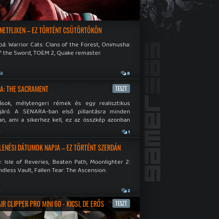
 NETFLIXEN – EZ TÖRTÉNT CSÜTÖRTÖKÖN
á: Warrior Cats: Clans of the Forest, Onimusha:
f the Sword, TOEM 2, Quake remaster.
ja
8
A: THE SACRAMENT
TESZT
ások, mélytengeri rémek és egy realisztikus
járó. A SENARA-ban első pillantásra minden
n, ami a sikerhez kell, ez az összkép azonban
pós.
a
1
LENÉSI DÁTUMOK NAPJA – EZ TÖRTÉNT SZERDÁN
: Isle of Reveries, Beaten Path, Moonlighter 2:
dless Vault, Fallen Tear: The Ascension.
a
2
R CLIPPER PRO MINI 60 - KICSI, DE ERŐS
TESZT