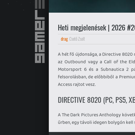
Heti megjelenések | 2026 #2
drag
Csető Zsolt
A hét fő újdonsága, a Directive 8020 
az Outbound vagy a Call of the Eld
Motorsport 6 és a Subnautica 2 pá
felsorolásban, de előbbiből a Premiu
Access rajtot vesz.
DIRECTIVE 8020 (PC, PS5, X
A The Dark Pictures Anthology követk
űrben, egy távoli idegen bolygón kel