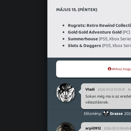
MÁJUS 15. (PÉNTEK)
Rugrats: Retro Rewind Collect
Gold Gold Adventure Gold
(PC)
Summerhouse
(PS5, Xbox Serie
Slots & Daggers
(PS5, Xbox Seri
Ahhoz, hogy t
Vladi
2026.05.12 14:55:19
#
Sokan még ma is az eredet
választásnak.
Drazse
202
arpi0912
2026.05.12 08:40: