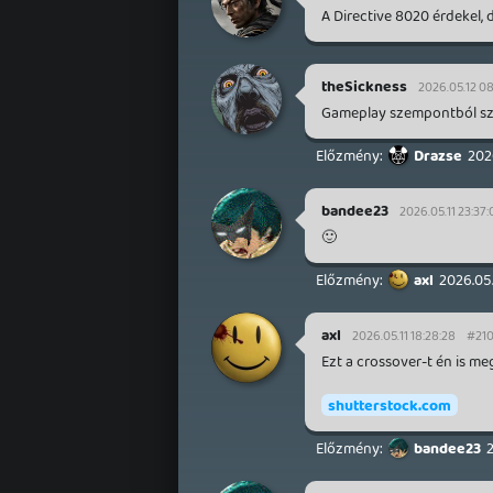
A Directive 8020 érdekel, 
theSickness
2026.05.12 08:
Gameplay szempontból sze
Drazse
202
bandee23
2026.05.11 23:37:
🙂
axl
2026.05.
axl
2026.05.11 18:28:28
#210
Ezt a crossover-t én is m
shutterstock.com
bandee23
2