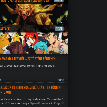
IVINGSTONE - A VÉR-SZIGET LABIRINTUSA
KÖNYV
a
2
ATTACK!
TESZT
a
9
Y MARAD A TERVNÉL – EZ TÖRTÉNT PÉNTEKEN
á: CloverPit, Marvel Tokon: Fighting Souls.
a
12
LADÁSOK ÉS BETHESDA MEGÚJULÁS – EZ TÖRTÉNT
ÖRTÖKÖN
á: Gears of War: E-Day, Rideshare "Stimulator",
ns of Books and Keys, SpeedRunners 2: King of