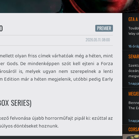
GTA A
0
PREMIER
Tovább
Way o
2026.05.11. 08:00
16 órá
mellett olyan friss címek várhatóak még a héten, mint
SENAR
er Gods. De mindenképpen szót kell ejteni a Forza
Szekt
rosáról is, melyek ugyan nem szerepelnek a lenti
óceán
megva
m Edition már a héten megjelenik, utóbbi pedig Early
becsa
1 napj
MEGJE
BOX SERIES)
Benne
The En
ező felvonása újabb horrorműfajt pipál ki: ezúttal az
1 napj
l súlyos döntéseket hoznunk.
CORSAI