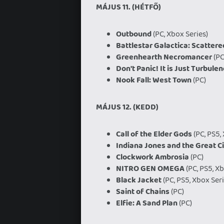
MÁJUS 11. (HÉTFŐ)
Outbound
(PC, Xbox Series)
Battlestar Galactica: Scatter
Greenhearth Necromancer
(PC
Don't Panic! It is Just Turbule
Nook Fall: West Town
(PC)
MÁJUS 12. (KEDD)
Call of the Elder Gods
(PC, PS5,
Indiana Jones and the Great Ci
Clockwork Ambrosia
(PC)
NITRO GEN OMEGA
(PC, PS5, Xb
Black Jacket
(PC, PS5, Xbox Seri
Saint of Chains
(PC)
Elfie: A Sand Plan
(PC)