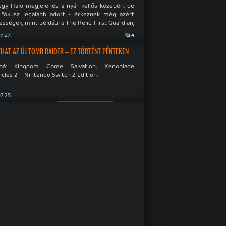
egy Halo-megjelenés a nyár kellős közepén, de
 fókusz legalább adott - érkeznek még azért
sségek, mint például a The Relic: First Guardian,
blade Chronicles 2 és a Dispatch új átiratai vagy
7.27.
4
 a Mistfall Hunter
HAT AZ ÚJ TOMB RAIDER – EZ TÖRTÉNT PÉNTEKEN
bbá: Kingdom Come Salvation, Xenoblade
cles 2 – Nintendo Switch 2 Edition.
7.25.