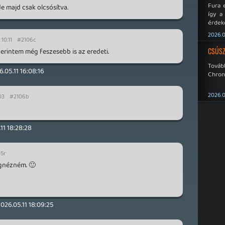
Fura 
de majd csak olcsósítva.
így a
érdeke
a Xeno
2026.0
éppen
10:11
#2106c
CSÚSZ
rintem még feszesebb is az eredeti.
Tová
6.05.11 16:08:16
Chroni
2026.0
03
#2106b
11 18:28:28
5r
egnézném. 🙂
026.05.11 18:09:25