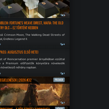
a
5
EMBLEM: FORTUNE'S WEAVE DIRECT, MAFIA: THE OLD
RY DLC – EZ TÖRTÉNT KEDDEN
bá: Crimson Moon, The Walking Dead: Streets of
al, Endless Legend II.
a
4
PASS: AUGUSZTUS ELSŐ HETEI
st of Reincarnation premier árnyékában ezúttal
b a Premium előfizetők könyvtára növekedik
a következő néhány napban.
a
7
MEGJELENÉSEK | 2026 #32
PREMIER
a
7