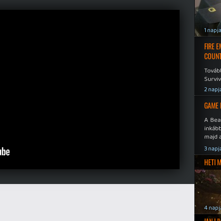
1 napj
FIRE 
COUNT
Továb
Surviv
2 napj
GAME 
A Bea
inkáb
majd 
3 napj
HETI 
4 napj