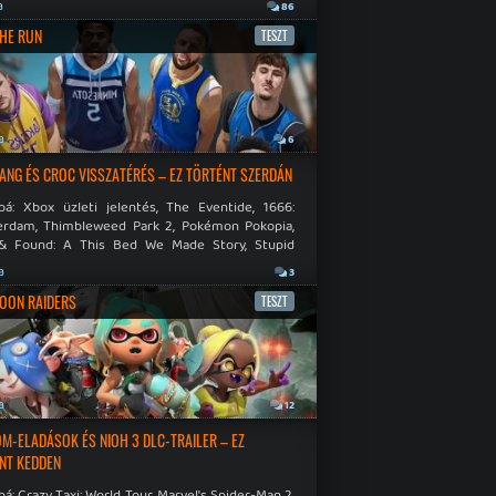
.
a
86
THE RUN
TESZT
a
6
NG ÉS CROC VISSZATÉRÉS – EZ TÖRTÉNT SZERDÁN
bá: Xbox üzleti jelentés, The Eventide, 1666:
rdam, Thimbleweed Park 2, Pokémon Pokopia,
& Found: A This Bed We Made Story, Stupid
 Dies.
a
3
OON RAIDERS
TESZT
a
12
M-ELADÁSOK ÉS NIOH 3 DLC-TRAILER – EZ
NT KEDDEN
á: Crazy Taxi: World Tour, Marvel's Spider-Man 2,