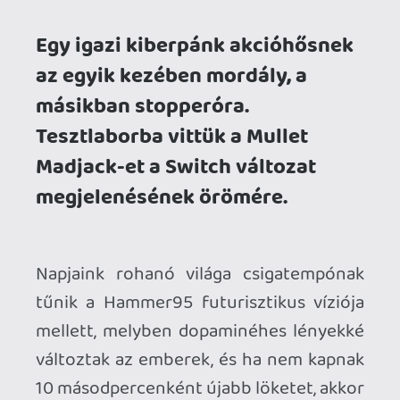
Napjaink rohanó világa csigatempónak
tűnik a Hammer95 futurisztikus víziója
mellett, melyben dopaminéhes lényekké
változtak az emberek, és ha nem kapnak
10 másodpercenként újabb löketet, akkor
biza már olvasgathatják is életük vége
főcímét. Ha ez nem lenne elég,
ráadásként szupergazdag M.I. robotok
uralkodnak felettük, akikkel csupán olyan
Moderátorok mernek szembeszállni,
mint például hősünk, Jack „Banhammer”.
NINCS IDŐ MEGHALNI