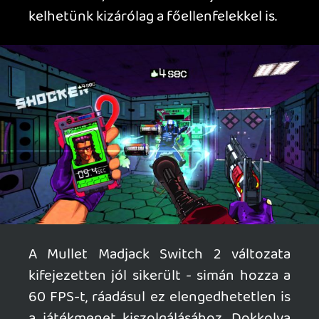
lyuggatjuk ki golyókkal, vágjuk fejbe
baltával, vagy épp kaszaboljuk
darabokra szamuráj karddal a
mechanikus gonosztevőket. Bárkinek
könnyedén ajánlható, hiszen egyszerű,
színtiszta szórakozás.
Mullet Madjack |
PLATFORM
PC, Xbox, PS,
Switch 1-2 (tesztelt) |
KIADÓ
Epopeia
Games |
FEJLESZTŐ
HAMMER95 |
MEGJELENÉS
2026. április 30. |
ÁR
20 EUR