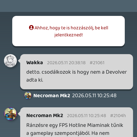
HETI MEGJELENÉSEK | 2026 #32
PREMIER
3 napja
7
IAN LIVINGSTONE - A VÉR-SZIGET LABIRINTUSA
KÖNYV
3 napja
2
DENSHATTACK!
TESZT
4 napja
9
A SONY MARAD A TERVNÉL – EZ TÖRTÉNT PÉNTEKEN
Továbbá: CloverPit, Marvel Tokon: Fighting Souls.