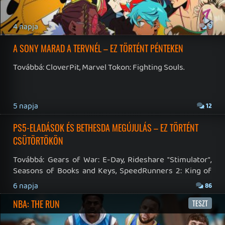
19 éve videójáték minden nap! Copyright 365 Media Kft
Impresszum
|
Hirdetési ajánlatunk
|
Felhasználási feltételek
|
Adatvédelmi elveink
|
Sütik
Hírek
|
Cikkek
|
Podcastok
|
Blogok
|
Gaming Fórum
|
Offtopic Fórum
RSS
|
Blog RSS
|
Podcast RSS
|
Instagram
|
Youtube
|
Facebook
|
Twitter
|
Patreon