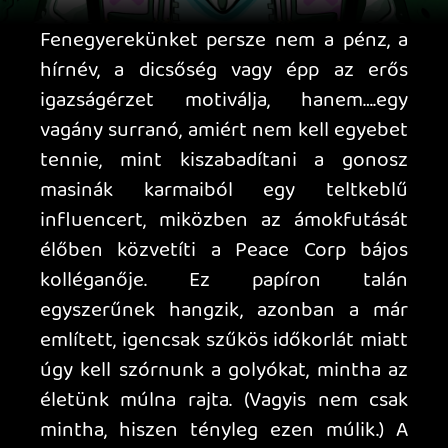
folyamatosan elvesztegetett
másodperceinket. Szerencsére a
kreativitásunknak nem feltétlen szab
határt a rohanás. A golyószórás mellett
ventillátorokba, szakadékokba, robbanó
palackokba, elektromos panelekbe, és
más halálos tereptárgyakba is
taszíthatjuk a drónokat, robotokat,
ágyúkat és más ellenlábasokat.
LOBOG A SÉRÓ
Kezdeti stukkerünkhöz sem kell
ragaszkodnunk, a pályák végén ugyanis