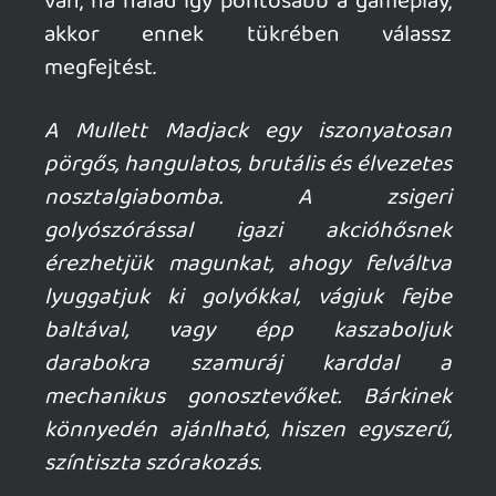
Ahhoz, hogy te is hozzászólj, be kell
jelentkezned!
Wakka
2026.05.11 20:38:18
#21061
detto. csodálkozok is hogy nem a Devolver
adta ki.
Necroman Mk2
2026.05.11 10:25:48
Necroman Mk2
2026.05.11 10:25:48
#2104h
Ránzésre egy FPS Hotline Miaminak tűnik
a gameplay szempontjából. Ha nem
annyira nehéz, talán rápróbálok.