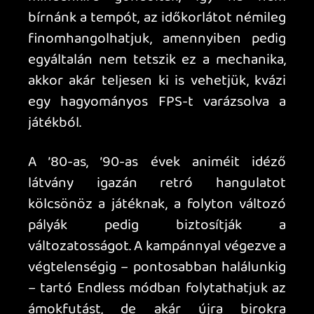
felbontás. Sima Switch-nél sem
panaszkodhatunk a tempóra, még ha
értelemszerűen a látvány
visszafogottabb paraméterekkel
próbálkozik. Kellemetlen vagy sem, a
Switch alap irányítási módja azért egyik
gépen sem túl kényelmes,
megfontolandó egy tisztességes
kontrollert előhúzni a játék mellé.
Apropó, a giró célzás kapcsán is érdemes
megjegyezni, hogy ... ööö ... szóval, ilyen is
van, ha nálad így pontosabb a gameplay,
akkor ennek tükrében válassz
megfejtést.
A Mullett Madjack egy iszonyatosan
pörgős, hangulatos, brutális és élvezetes
nosztalgiabomba. A zsigeri
golyószórással igazi akcióhősnek
érezhetjük magunkat, ahogy felváltva