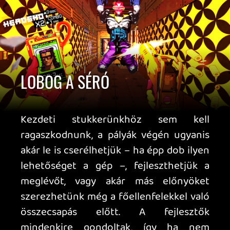
– tartó Endless módban folytathatjuk az
ámokfutást, de akár újra birokra
kelhetünk kizárólag a főellenfelekkel is.
A Mullet Madjack Switch 2 változata
kifejezetten jól sikerült - simán hozza a
60 FPS-t, ráadásul ez elengedhetetlen is
a játékmenet kiszolgálásához. Dokkolva
megvan a 4K (még ha esetleg DLSS
trükközés is áll a dolog mögött, minden
jól mutat), a kézben tartva full HD a