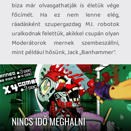
Fenegyerekünket persze nem a pénz, a
hírnév, a dicsőség vagy épp az erős
igazságérzet motiválja, hanem….egy
vagány surranó, amiért nem kell egyebet
tennie, mint kiszabadítani a gonosz
masinák karmaiból egy teltkeblű
influencert, miközben az ámokfutását
élőben közvetíti a Peace Corp bájos
kolléganője. Ez papíron talán
egyszerűnek hangzik, azonban a már
említett, igencsak szűkös időkorlát miatt
úgy kell szórnunk a golyókat, mintha az
életünk múlna rajta. (Vagyis nem csak
mintha, hiszen tényleg ezen múlik.) A
szűk folyosókon és nagyobb termeken
tehát őrült módjára kell
végigszáguldanunk, jobbra-balra
gyilkolászással szerezve vissza