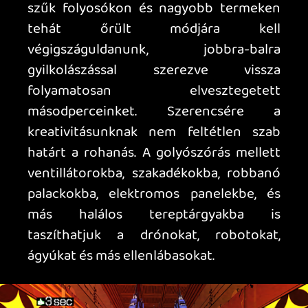
akár le is cserélhetjük – ha épp dob ilyen
lehetőséget a gép –, fejleszthetjük a
meglévőt, vagy akár más előnyöket
szerezhetünk még a főellenfelekkel való
összecsapás előtt. A fejlesztők
mindenkire gondoltak, így ha nem
bírnánk a tempót, az időkorlátot némileg
finomhangolhatjuk, amennyiben pedig
egyáltalán nem tetszik ez a mechanika,
akkor akár teljesen ki is vehetjük, kvázi
egy hagyományos FPS-t varázsolva a
játékból.
A ’80-as, ’90-as évek animéit idéző
látvány igazán retró hangulatot
kölcsönöz a játéknak, a folyton változó
pályák pedig biztosítják a
változatosságot. A kampánnyal végezve a
végtelenségig – pontosabban halálunkig