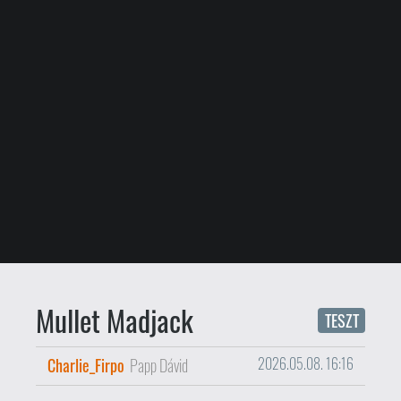
Mullet Madjack
TESZT
Charlie_Firpo
Papp Dávid
2026.05.08. 16:16
Egy igazi kiberpánk akcióhősnek
az egyik kezében mordály, a
másikban stopperóra.
Tesztlaborba vittük a Mullet
Madjack-et a Switch változat
megjelenésének örömére.