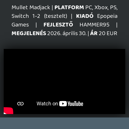
SENARA: THE SACRAMENT
TESZT
Szektások, mélytengeri rémek és egy realisztikus
óceánjáró. A SENARA-ban első pillantásra minden
megvan, ami a sikerhez kell, ez az összkép azonban
becsapós.
9 órája
1
MEGJELENÉSI DÁTUMOK NAPJA – EZ TÖRTÉNT SZERDÁN