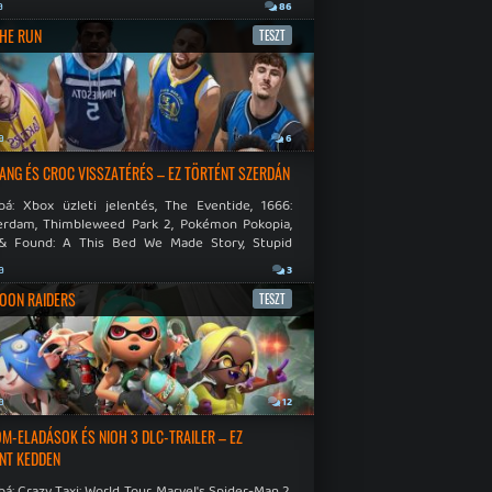
.
a
86
THE RUN
TESZT
a
6
NG ÉS CROC VISSZATÉRÉS – EZ TÖRTÉNT SZERDÁN
bá: Xbox üzleti jelentés, The Eventide, 1666:
rdam, Thimbleweed Park 2, Pokémon Pokopia,
& Found: A This Bed We Made Story, Stupid
 Dies.
a
3
OON RAIDERS
TESZT
a
12
M-ELADÁSOK ÉS NIOH 3 DLC-TRAILER – EZ
NT KEDDEN
á: Crazy Taxi: World Tour, Marvel's Spider-Man 2,