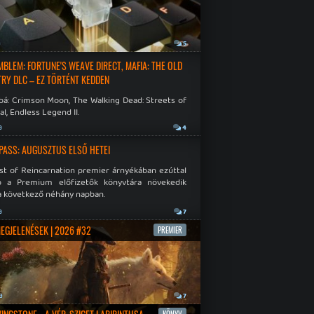
a
5
EMBLEM: FORTUNE'S WEAVE DIRECT, MAFIA: THE OLD
RY DLC – EZ TÖRTÉNT KEDDEN
bá: Crimson Moon, The Walking Dead: Streets of
al, Endless Legend II.
a
4
PASS: AUGUSZTUS ELSŐ HETEI
st of Reincarnation premier árnyékában ezúttal
b a Premium előfizetők könyvtára növekedik
a következő néhány napban.
a
7
MEGJELENÉSEK | 2026 #32
PREMIER
a
7