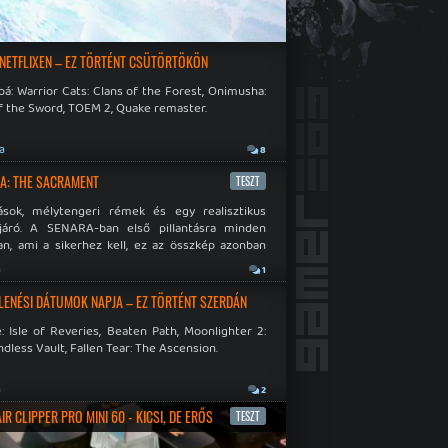
 NETFLIXEN – EZ TÖRTÉNT CSÜTÖRTÖKÖN
á: Warrior Cats: Clans of the Forest, Onimusha:
f the Sword, TOEM 2, Quake remaster.
ja
8
A: THE SACRAMENT
TESZT
ások, mélytengeri rémek és egy realisztikus
járó. A SENARA-ban első pillantásra minden
n, ami a sikerhez kell, ez az összkép azonban
pós.
a
1
LENÉSI DÁTUMOK NAPJA – EZ TÖRTÉNT SZERDÁN
: Isle of Reveries, Beaten Path, Moonlighter 2:
dless Vault, Fallen Tear: The Ascension.
a
2
R CLIPPER PRO MINI 60 - KICSI, DE ERŐS
TESZT