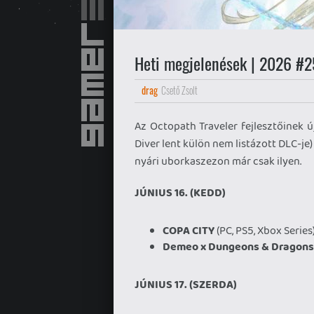
Heti megjelenések | 2026 #2
drag
Csető Zsolt
Az Octopath Traveler fejlesztőinek új
Diver lent külön nem listázott DLC-je)
nyári uborkaszezon már csak ilyen.
JÚNIUS 16. (KEDD)
COPA CITY
(PC, PS5, Xbox Series
Demeo x Dungeons & Dragons
JÚNIUS 17. (SZERDA)