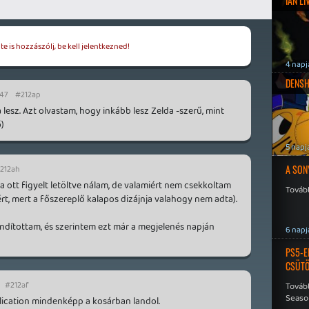
IAN L
e is hozzászólj, be kell jelentkezned!
4 napj
DENSH
:47
#212ap
a lesz. Azt olvastam, hogy inkább lesz Zelda -szerű, mint
ő)
5 napj
A SON
212ah
a ott figyelt letöltve nálam, de valamiért nem csekkoltam
Tovább
ért, mert a főszereplő kalapos dizájnja valahogy nem adta).
indítottam, és szerintem ezt már a megjelenés napján
6 napj
PS5-E
CSÜT
#212af
Tovább
Seaso
lication mindenképp a kosárban landol.