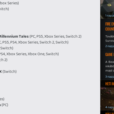
Xbox Series)
itch)
1 napj
FIRE 
COUNT
Millennium Tales
(PC, PS5, Xbox Series, Switch 2)
Továb
Surviv
, PS5, PS4, Xbox Series, Switch 2, Switch)
2 napj
 Switch)
PS4, Xbox Series, Xbox One, Switch)
GAME 
ch 2)
A Bea
inkáb
majd 
X
(Switch)
3 napj
HETI 
es)
n
(PC)
4 napj