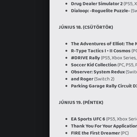
Drug Dealer Simulator 2
(PS5, 
Dialoop: -Roguelite Puzzle-
(Sw
JÚNIUS 18. (CSÜTÖRTÖK)
The Adventures of Elliot: The 
R-Type Tactics I • II Cosmos
(PC
#DRIVE Rally
(PS5, Xbox Series,
Soccer Kid Collection
(PC, PS5, 
Observer: System Redux
(Swit
and Roger
(Switch 2)
Parking Garage Rally Circuit D
JÚNIUS 19. (PÉNTEK)
EA Sports UFC 6
(PS5, Xbox Seri
Thank You For Your Applicatio
FIRE the First Dreamer
(PC)