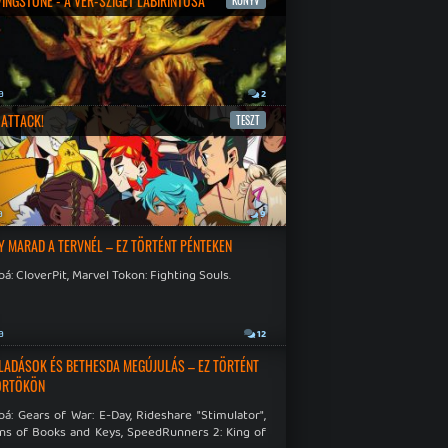
IVINGSTONE - A VÉR-SZIGET LABIRINTUSA
KÖNYV
a
2
ATTACK!
TESZT
a
9
Y MARAD A TERVNÉL – EZ TÖRTÉNT PÉNTEKEN
á: CloverPit, Marvel Tokon: Fighting Souls.
a
12
LADÁSOK ÉS BETHESDA MEGÚJULÁS – EZ TÖRTÉNT
ÖRTÖKÖN
á: Gears of War: E-Day, Rideshare "Stimulator",
ns of Books and Keys, SpeedRunners 2: King of