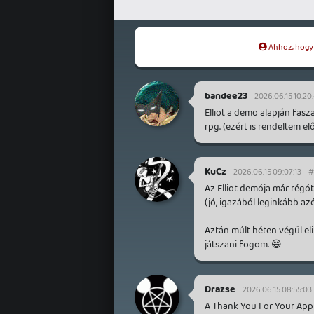
Ahhoz, hogy t
bandee23
2026.06.15 10:20
Elliot a demo alapján fasz
rpg. (ezért is rendeltem el
KuCz
2026.06.15 09:07:13
#
Az Elliot demója már régót
(jó, igazából leginkább az
Aztán múlt héten végül el
játszani fogom. 😄
Drazse
2026.06.15 08:55:03
A Thank You For Your App