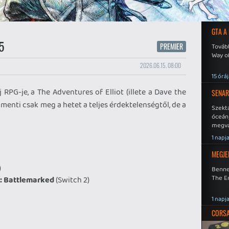
GTA A
5
PREMIER
Tovább
Way o
2026.06.15. 08:00
15 órá
 RPG-je, a The Adventures of Elliot (illete a Dave the
SENAR
 menti csak meg a hetet a teljes érdektelenségtől, de a
Szekt
óceán
megva
becsa
1 napj
MEGJE
)
Benne
The En
: Battlemarked
(Switch 2)
1 napj
CORSAI