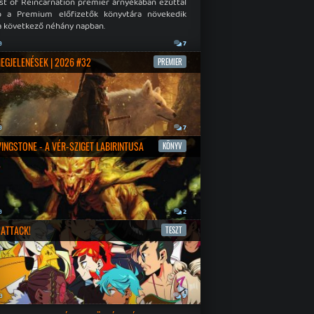
st of Reincarnation premier árnyékában ezúttal
b a Premium előfizetők könyvtára növekedik
a következő néhány napban.
a
7
MEGJELENÉSEK | 2026 #32
PREMIER
a
7
IVINGSTONE - A VÉR-SZIGET LABIRINTUSA
KÖNYV
a
2
ATTACK!
TESZT
a
9