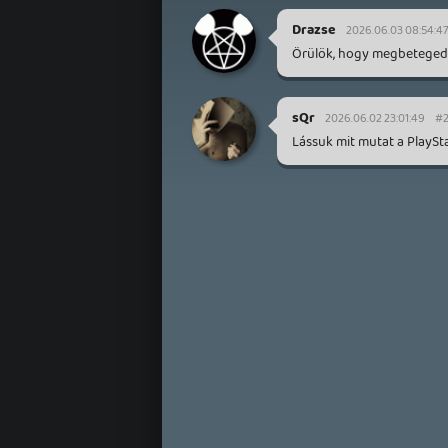
Drazse
2026.06.03 08:54:4
Örülök, hogy megbetegedt
sQr
2026.06.02 23:01:49
#2
Lássuk mit mutat a PlaySt