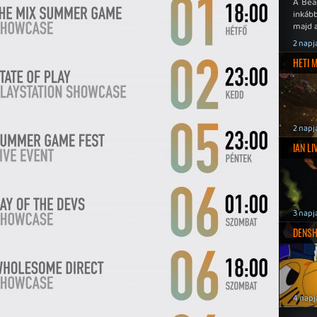
A Bea
inkáb
majd 
2 napj
HETI 
2 napj
IAN L
3 napj
DENSH
4 napj