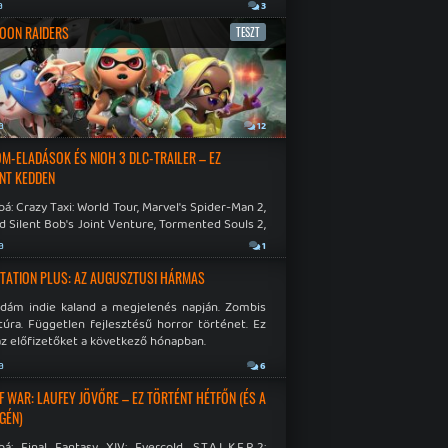
a
3
OON RAIDERS
TESZT
a
12
M-ELADÁSOK ÉS NIOH 3 DLC-TRAILER – EZ
NT KEDDEN
á: Crazy Taxi: World Tour, Marvel's Spider-Man 2,
d Silent Bob's Joint Venture, Tormented Souls 2,
e Room in Hell, Slain 2: The Beast Within.
a
1
TATION PLUS: AZ AUGUSZTUSI HÁRMAS
idám indie kaland a megjelenés napján. Zombis
túra. Független fejlesztésű horror történet. Ez
az előfizetőket a következő hónapban.
a
6
F WAR: LAUFEY JÖVŐRE – EZ TÖRTÉNT HÉTFŐN (ÉS A
GÉN)
á: Final Fantasy XIV: Evercold, S.T.A.L.K.E.R.2: