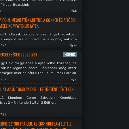
f Hope, BeastLink.
a
5
A PC-N: MEGNÉZTÜK MIT TUD A CONKER ÉS A TÖBBI
AFELÉ KOMPATIBILIS JÁTÉK
múlt időszak turbulens eseményeit követően
is enyhítő szellőt hozott a levegőbe, mikor a
oft bejelentette, hogy PC-re is kiterjesztik az
7.27.
23
Original visszafelé kompatibilitást. Lássuk,
 jutottak...
MEGJELENÉSEK | 2026 #31
PREMIER
egy Halo-megjelenés a nyár kellős közepén, de
 fókusz legalább adott - érkeznek még azért
sségek, mint például a The Relic: First Guardian,
blade Chronicles 2 és a Dispatch új átiratai vagy
7.27.
4
 a Mistfall Hunter
HAT AZ ÚJ TOMB RAIDER – EZ TÖRTÉNT PÉNTEKEN
bbá: Kingdom Come Salvation, Xenoblade
cles 2 – Nintendo Switch 2 Edition.
7.25.
INE SZTORI TRAILER, ALIENS: FIRETEAM ELITE 2