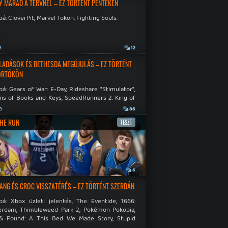
Y MARAD A TERVNÉL – EZ TÖRTÉNT PÉNTEKEN
á: CloverPit, Marvel Tokon: Fighting Souls.
a
12
LADÁSOK ÉS BETHESDA MEGÚJULÁS – EZ TÖRTÉNT
ÖRTÖKÖN
á: Gears of War: E-Day, Rideshare "Stimulator",
ns of Books and Keys, SpeedRunners 2: King of
.
a
86
THE RUN
TESZT
a
6
NG ÉS CROC VISSZATÉRÉS – EZ TÖRTÉNT SZERDÁN
bá: Xbox üzleti jelentés, The Eventide, 1666:
rdam, Thimbleweed Park 2, Pokémon Pokopia,
& Found: A This Bed We Made Story, Stupid
 Dies.