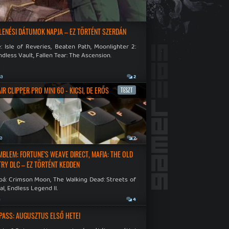
LENÉSI DÁTUMOK NAPJA – EZ TÖRTÉNT SZERDÁN
: Isle of Reveries, Beaten Path, Moonlighter 2:
dless Vault, Fallen Tear: The Ascension.
ja
2
R CLIPPER PRO MINI 60 - KICSI, DE ERŐS
TESZT
ja
2
EMBLEM: FORTUNE'S WEAVE DIRECT, MAFIA: THE OLD
RY DLC – EZ TÖRTÉNT KEDDEN
bá: Crimson Moon, The Walking Dead: Streets of
al, Endless Legend II.
a
4
PASS: AUGUSZTUS ELSŐ HETEI