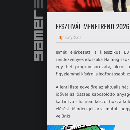
FESZTIVÁL MENETREND 2026
sQr
Nagy Csaba
Ismét elérkezett a klasszikus E3 
rendezvények időszaka. Ha még szok
egy hét programsorozata, akkor a
figyelemmel kísérni a legfontosabb 
A lenti lista egyelőre az aktuális hé
idővel az összes kapcsolódó anyag
kattintva - ha nem készül hozzá kül
elérést. Minden jel arra mutat, hog
velünk!