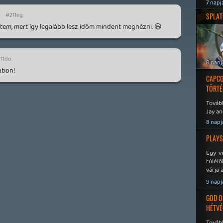
7 napj
7
#211eg
SPLAT
em, mert így legalább lesz időm mindent megnézni. 😃
11do
8 napj
ation!
CAPCO
TÖRTÉ
Tovább
Jay an
No Mor
8 napj
PLAYS
Egy v
túlélő
várja 
9 napj
GOD O
HÉTVÉ
Tovább