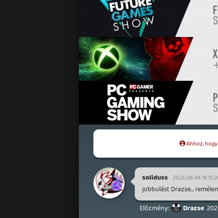
Ahhoz, hogy t
soliduss
2026.06.04 16:15:2
jobbulást Drazse... reméle
Drazse
202