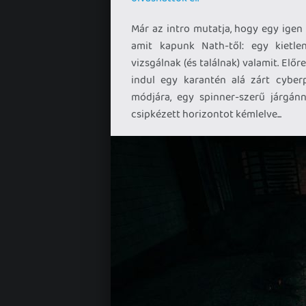
Már az intro mutatja, hogy egy igen
amit kapunk Nath-től: egy kietle
vizsgálnak (és találnak) valamit. Elő
indul egy karantén alá zárt cybe
módjára, egy spinner-szerű járgánn
csipkézett horizontot kémlelve...