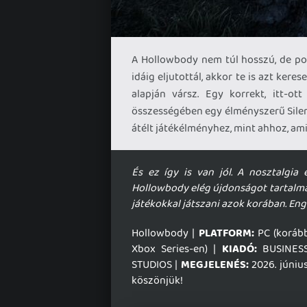
A Hollowbody nem túl hosszú, de pon
idáig eljutottál, akkor te is azt kere
alapján vársz. Egy korrekt, itt-ot
összességében egy élményszerű Silent 
átélt játékélményhez, mint ahhoz, am
És ez így is van jól. A nosztalgia 
Hollowbody elég újdonságot tartalmaz,
játékokkal játszani azok korában. Enge
Hollowbody |
PLATFORM:
PC (korábba
Xbox Series-en) |
KIADÓ:
BUSINES
STUDIOS |
MEGJELENÉS:
2026. június
köszönjük!