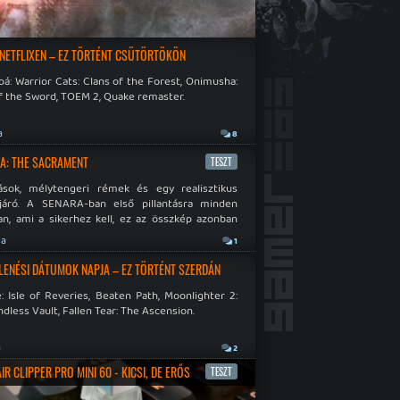
 NETFLIXEN – EZ TÖRTÉNT CSÜTÖRTÖKÖN
á: Warrior Cats: Clans of the Forest, Onimusha:
f the Sword, TOEM 2, Quake remaster.
a
8
A: THE SACRAMENT
TESZT
ások, mélytengeri rémek és egy realisztikus
járó. A SENARA-ban első pillantásra minden
n, ami a sikerhez kell, ez az összkép azonban
pós.
ja
1
LENÉSI DÁTUMOK NAPJA – EZ TÖRTÉNT SZERDÁN
: Isle of Reveries, Beaten Path, Moonlighter 2:
dless Vault, Fallen Tear: The Ascension.
a
2
R CLIPPER PRO MINI 60 - KICSI, DE ERŐS
TESZT