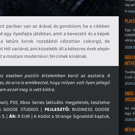
Jay an
No Mor
9 napj
PLAYS
t pariban van az árával, és gondolom, ha a cikkben
Egy v
sed egy ilyesfajta játékban, amit a bevezető és a képek
túlélő
várja 
t a letűnt korok rozsdáitól célzottan csikorgó, de
2026.0
Hill variánst, ami közelebb áll a kétezres évek elején
it a mostani modernkori SH címek kínálnak.
GOD O
HÉTVÉ
Tovább
ez esetben pozitív értelemben kerül az asztalra. A
Cost o
 de arra is emlékeztet, hogy milyen volt ilyen jellegű
2026.0
m ezzel meg is vett kilóra.
XBOX 
VISSZ
n), PS5, Xbox Series (aktuális megjelenés, tesztelve
Az el
S GOOSE STUDIOS |
FEJLESZTŐ:
BUSINESS GOOSE
egy k
 5. |
ÁR:
8 EUR | A kódot a Strange Signalstól kaptuk,
Micros
2026.0
Xbox 
meddig
HETI 