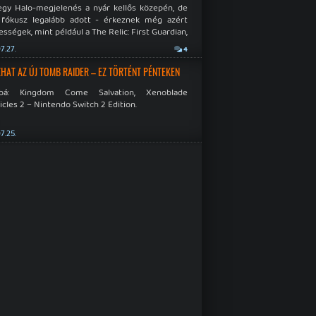
egy Halo-megjelenés a nyár kellős közepén, de
 fókusz legalább adott - érkeznek még azért
sségek, mint például a The Relic: First Guardian,
blade Chronicles 2 és a Dispatch új átiratai vagy
7.27.
4
 a Mistfall Hunter
HAT AZ ÚJ TOMB RAIDER – EZ TÖRTÉNT PÉNTEKEN
bbá: Kingdom Come Salvation, Xenoblade
cles 2 – Nintendo Switch 2 Edition.
7.25.