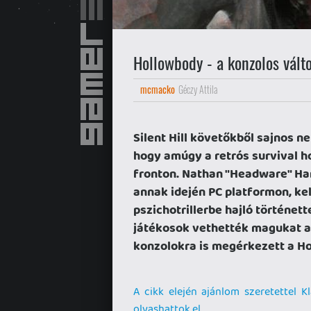
Hollowbody - a konzolos vált
mcmacko
Géczy Attila
Silent Hill követőkből sajnos n
hogy amúgy a retrós survival h
fronton. Nathan "Headware" Ha
annak idején PC platformon, kel
pszichotrillerbe hajló történet
játékosok vethették magukat a
konzolokra is megérkezett a H
A cikk elején ajánlom szeretettel Kl
olvashattok el.