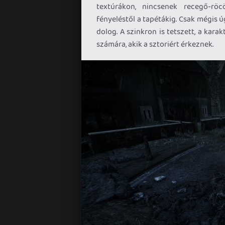
textúrákon, nincsenek recegő-röcö
fényeléstől a tapétákig. Csak mégis ú
dolog. A szinkron is tetszett, a kar
számára, akik a sztoriért érkeznek.