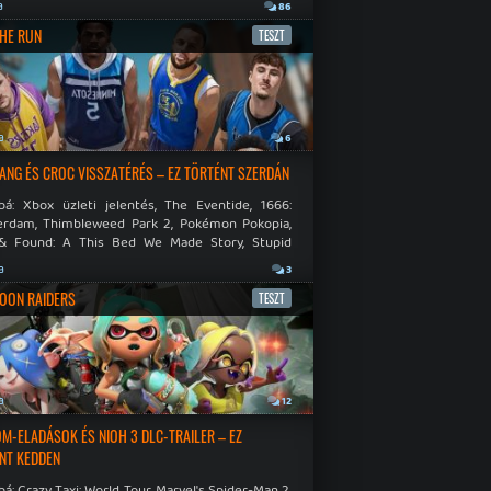
.
a
86
THE RUN
TESZT
a
6
NG ÉS CROC VISSZATÉRÉS – EZ TÖRTÉNT SZERDÁN
bá: Xbox üzleti jelentés, The Eventide, 1666:
rdam, Thimbleweed Park 2, Pokémon Pokopia,
& Found: A This Bed We Made Story, Stupid
 Dies.
a
3
OON RAIDERS
TESZT
a
12
M-ELADÁSOK ÉS NIOH 3 DLC-TRAILER – EZ
NT KEDDEN
á: Crazy Taxi: World Tour, Marvel's Spider-Man 2,