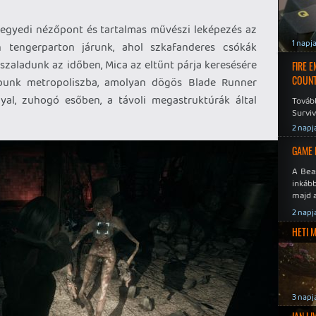
 egyedi nézőpont és tartalmas művészi leképezés az
1 napj
n tengerparton járunk, ahol szkafanderes csókák
reszaladunk az időben, Mica az eltűnt párja keresésére
FIRE 
COUNT
rpunk metropoliszba, amolyan dögös Blade Runner
yal, zuhogó esőben, a távoli megastruktúrák által
Továb
Surviv
2 napj
GAME 
A Bea
inkáb
majd 
2 napj
HETI 
3 napj