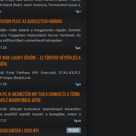
d Silent Bob's Joint Venture, Tormented Souls 2,
e Room in Hell, Slain 2: The Beast Within.
a
1
TATION PLUS: AZ AUGUSZTUSI HÁRMAS
idám indie kaland a megjelenés napján. Zombis
túra. Független fejlesztésű horror történet. Ez
az előfizetőket a következő hónapban.
7.28.
6
F WAR: LAUFEY JÖVŐRE – EZ TÖRTÉNT HÉTFŐN (ÉS A
GÉN)
á: Final Fantasy XIV: Evercold, S.T.A.L.K.E.R.2:
f Hope, BeastLink.
7.28.
5
A PC-N: MEGNÉZTÜK MIT TUD A CONKER ÉS A TÖBBI
AFELÉ KOMPATIBILIS JÁTÉK
múlt időszak turbulens eseményeit követően
is enyhítő szellőt hozott a levegőbe, mikor a
oft bejelentette, hogy PC-re is kiterjesztik az
7.27.
23
Original visszafelé kompatibilitást. Lássuk,
 jutottak...
MEGJELENÉSEK | 2026 #31
PREMIER