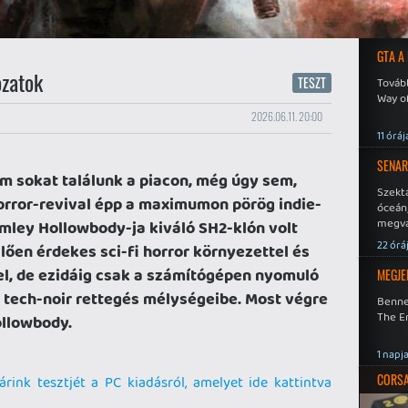
GTA A
ozatok
TESZT
Tovább
Way o
2026.06.11. 20:00
11 óráj
SENAR
em sokat találunk a piacon, még úgy sem,
Szekt
orror-revival épp a maximumon pörög indie-
óceán
megva
mley Hollowbody-ja kiváló SH2-klón volt
becsa
22 órá
lően érdekes sci-fi horror környezettel és
tel, de ezidáig csak a számítógépen nyomuló
MEGJE
 tech-noir rettegés mélységeibe. Most végre
Benne
The En
ollowbody.
1 napj
CORSAI
árink tesztjét a PC kiadásról, amelyet ide kattintva