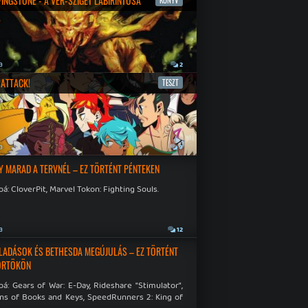
IVINGSTONE - A VÉR-SZIGET LABIRINTUSA
KÖNYV
a
2
ATTACK!
TESZT
a
9
Y MARAD A TERVNÉL – EZ TÖRTÉNT PÉNTEKEN
á: CloverPit, Marvel Tokon: Fighting Souls.
a
12
LADÁSOK ÉS BETHESDA MEGÚJULÁS – EZ TÖRTÉNT
ÖRTÖKÖN
á: Gears of War: E-Day, Rideshare "Stimulator",
ns of Books and Keys, SpeedRunners 2: King of