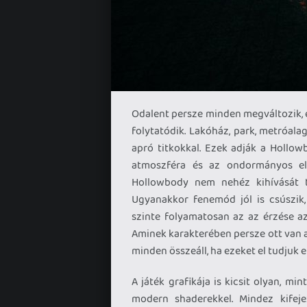
Odalent persze minden megváltozik, és
folytatódik. Lakóház, park, metróalag
apró titkokkal. Ezek adják a Hollow
atmoszféra és az ondormányos ell
Hollowbody nem nehéz kihívását te
Ugyanakkor fenemód jól is csúszik
szinte folyamatosan az az érzése az
Aminek karakterében persze ott van a 
minden összeáll, ha ezeket el tudjuk 
A játék grafikája is kicsit olyan, mi
modern shaderekkel. Mindez kifeje