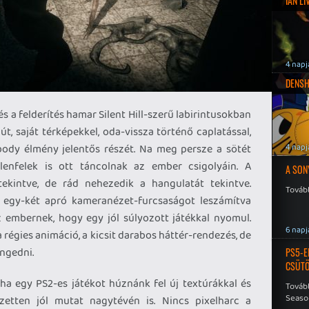
IAN L
4 napj
DENSH
 a felderítés hamar Silent Hill-szerű labirintusokban
út, saját térképekkel, oda-vissza történő caplatással,
body élmény jelentős részét. Na meg persze a sötét
4 napj
enfelek is ott táncolnak az ember csigolyáin. A
A SON
kintve, de rád nehezedik a hangulatát tekintve.
Tovább
, egy-két apró kameranézet-furcsaságot leszámítva
 embernek, hogy egy jól súlyozott játékkal nyomul.
6 napj
régies animáció, a kicsit darabos háttér-rendezés, de
engedni.
PS5-E
CSÜT
ntha egy PS2-es játékot húznánk fel új textúrákkal és
Tovább
Seaso
zetten jól mutat nagytévén is. Nincs pixelharc a