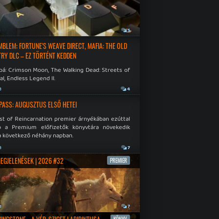
a
5
EMBLEM: FORTUNE'S WEAVE DIRECT, MAFIA: THE OLD
RY DLC – EZ TÖRTÉNT KEDDEN
bá: Crimson Moon, The Walking Dead: Streets of
al, Endless Legend II.
a
4
PASS: AUGUSZTUS ELSŐ HETEI
st of Reincarnation premier árnyékában ezúttal
b a Premium előfizetők könyvtára növekedik
a következő néhány napban.
a
7
MEGJELENÉSEK | 2026 #32
PREMIER
a
7