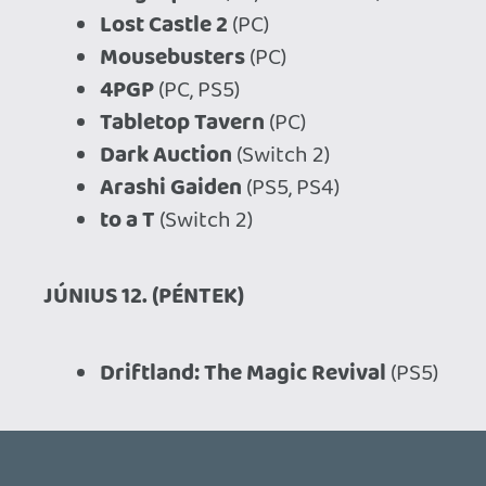
Ahhoz, hogy te is hozzászólj, be kell
jelentkezned!
Drazse
2026.06.08 13:34:22
#211tk
Beszippantott a Lord of Hatred, úgyhogy
én megvagyok a hétre.
mcmacko
2026.06.08 13:01:05
#211tg
Szerencsére semmi, beérhetem magam a
lemaradós témákkal.