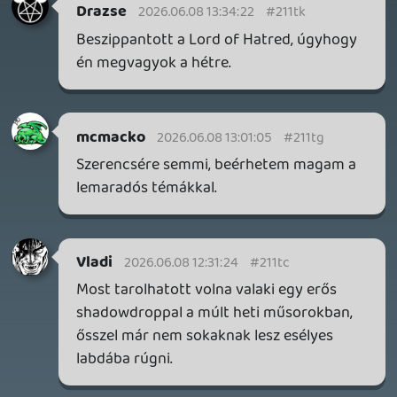
4 órája
1
THQ NORDIC ÚJDONSÁGOK – EZ TÖRTÉNT PÉNTEKEN
THQ Nordic Digital Showcase összefoglaló.
8 órája
4
GTA A NETFLIXEN – EZ TÖRTÉNT CSÜTÖRTÖKÖN
Továbbá: Warrior Cats: Clans of the Forest, Onimusha:
Way of the Sword, TOEM 2, Quake remaster.
1 napja
9
SENARA: THE SACRAMENT
TESZT
Szektások, mélytengeri rémek és egy realisztikus
óceánjáró. A SENARA-ban első pillantásra minden
megvan, ami a sikerhez kell, ez az összkép azonban
becsapós.
1 napja
4