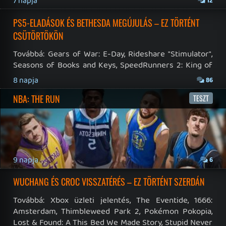
Impresszum
|
Hirdetési ajánlatunk
|
Felhasználási feltételek
|
Adatvédelmi elveink
|
Sütik
Hírek
|
Cikkek
|
Podcastok
|
Blogok
|
Gaming Fórum
|
Offtopic Fórum
RSS
|
Blog RSS
|
Podcast RSS
|
Instagram
|
Youtube
|
Facebook
|
Twitter
|
Patreon