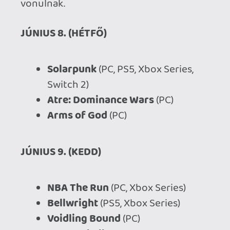
JÚNIUS 9. (KEDD)
NBA The Run
(PC, Xbox Series)
Bellwright
(PS5, Xbox Series)
Voidling Bound
(PC)
PIX Football Manager
(PC)
JÚNIUS 10. (SZERDA)
SAND: Raiders of Sophie
(PC)
Crushed In Time
(PC)
JÚNIUS 11. (CSÜTÖRTÖK)
Beastro
(PC, PS5, Xbox Series)
Unrailed 2: Back on Track
(PC, PS5,
Xbox Series, Switch 2)
Sportal
(PS4, Xbox Series)