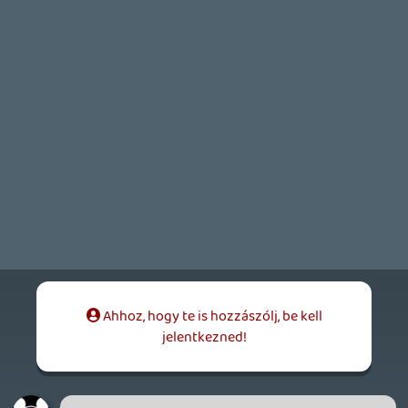
Vladi
2026.06.08 12:31:24
#211tc
Most tarolhatott volna valaki egy erős
shadowdroppal a múlt heti műsorokban,
ősszel már nem sokaknak lesz esélyes
labdába rúgni.
DOOM: THE DARK AGES - REVELATIONS DLC
TESZT