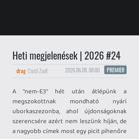
Heti megjelenések | 2026 #24
PREMIER
drag
Csető Zsolt
2026.06.08. 08:00
A "nem-E3" hét után átlépünk a
megszokottnak mondható nyári
uborkaszezonba, ahol újdonságoknak
szerencsére azért nem leszünk híján, de
a nagyobb címek most egy picit pihenőre
vonulnak.
JÚNIUS 8. (HÉTFŐ)
Solarpunk
(PC, PS5, Xbox Series,
Switch 2)
Atre: Dominance Wars
(PC)
Arms of God
(PC)