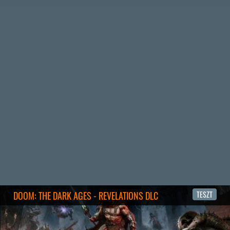
MEGJELENÉSI DÁTUMOK NAPJA – EZ TÖRTÉNT SZERDÁN
Benne: Isle of Reveries, Beaten Path, Moonlighter 2: The
Endless Vault, Fallen Tear: The Ascension.
2 napja
2
CORSAIR CLIPPER PRO MINI 60 - KICSI, DE ERŐS
TESZT
2 napja
5
FIRE EMBLEM: FORTUNE'S WEAVE DIRECT, MAFIA: THE OLD
COUNTRY DLC – EZ TÖRTÉNT KEDDEN
Továbbá: Crimson Moon, The Walking Dead: Streets of
Survival, Endless Legend II.
3 napja
4
GAME PASS: AUGUSZTUS ELSŐ HETEI
A Beast of Reincarnation premier árnyékában ezúttal
inkább a Premium előfizetők könyvtára növekedik majd
a következő néhány napban.