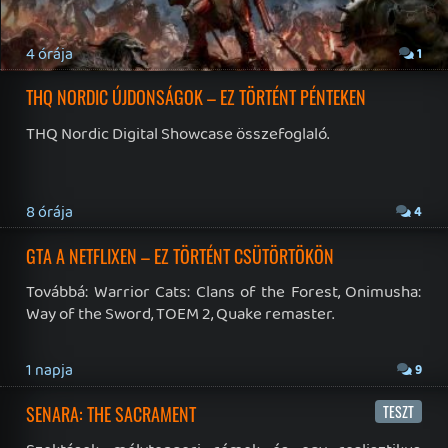
3 napja
7
HETI MEGJELENÉSEK | 2026 #32
PREMIER
4 napja
7
IAN LIVINGSTONE - A VÉR-SZIGET LABIRINTUSA
KÖNYV
4 napja
2
DENSHATTACK!
TESZT
5 napja
9
A SONY MARAD A TERVNÉL – EZ TÖRTÉNT PÉNTEKEN
Továbbá: CloverPit, Marvel Tokon: Fighting Souls.