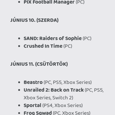
Frog Sqwad
(PC, Xbox Series)
Lost Castle 2
(PC)
Mousebusters
(PC)
4PGP
(PC, PS5)
Tabletop Tavern
(PC)
Dark Auction
(Switch 2)
Arashi Gaiden
(PS5, PS4)
to a T
(Switch 2)
JÚNIUS 12. (PÉNTEK)
Driftland: The Magic Revival
(PS5)