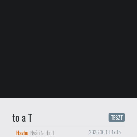
to a T
TESZT
Hazbu
Nyári Norbert
2026.06.13. 17:15
Mennyire érzed kihívásnak az
életet? Tesztlaborunkba érkező
játékunk esetében a legkisebb
dolgok is nagy problémákat
jelentenek. De itt nem is az a
legfontosabb, hogy mi az ami
visszatart hanem hogy hogyan