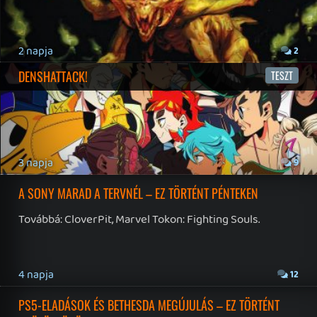
19 éve videójáték minden nap! Copyright 365 Media Kft
Impresszum
|
Hirdetési ajánlatunk
|