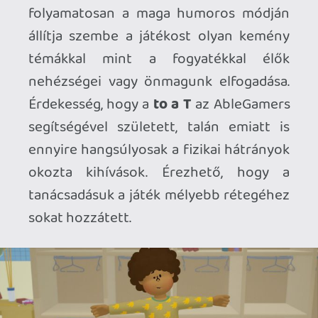
A játék kialakításához hozzátartozik,
hogy a *to a T** epizodikus jelleggel
mutatja be nekünk Teen történetét,
emellett tele van szórva minijátékokkal.
Ezek azok a mozzanatok, ahol az
akadályoztatás játékossággá válik és
tompít a téma olykor éles hangnemén. A
játékot ez a módi folyamatosan végig
kíséri, minden cselekvés, karakter és a
város is ahol élünk megteremti azt az
elfogadó közeget, ahol Teen a nap végére
mindig valami kis pozitívumot. Ehhez a
végtelenül kedves hangulathoz nagyon
sokat hozzátesz a Katamari-féle art style,
a minijátékok bohókássága és a zenei
világ is. Itt külön kiemelendő, hogy az
epizódok fix nyitással és zárással