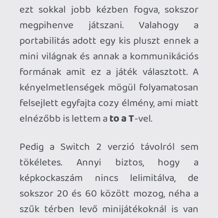
Ha még nem volt lehetőséged kipróbálni
a játékot, mindenképpen csak ajánlani
tudom, de szívből reménykedek hogy a
Switch 2 verziót a hivatalos
megjelenéssel ki fogják kupálni. (A cikk az
előtt született. - mcmacko) Demó is van
Steamen, ott bepillantást nyerhetünk
egy epizód felépítésébe, az
alapmechanikákba és hogy mire is lehet
számítani a játék egészében. Engem a
zene, a hangulat és a mechanikák kilóra
megvettek. És mondjatok még egy olyan
játékot, ami ezt a témát ilyen finom
megközelítéssel bontaná ki... (Elárulom,
nincs még egy ilyen.) Klasszik Annapurna.
To a T |
FEJLESZTŐ
: Uvula|
KIADÓ
:
Annapurna Interactive |
PLATFORM
: PC,