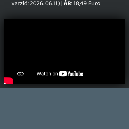
CORSAIR CLIPPER PRO MINI 60 - KICSI, DE ERŐS
TESZT
4 órája
FIRE EMBLEM: FORTUNE'S WEAVE DIRECT, MAFIA: THE OLD
COUNTRY DLC – EZ TÖRTÉNT KEDDEN
Továbbá: Crimson Moon, The Walking Dead: Streets of
Survival, Endless Legend II.
21 órája
3