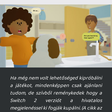
Ahhoz, hogy te is hozzászólj, be kell
jelentkezned!
Necroman Mk2
2026.06.15 09:50:06
#212am
Olyan előfizetésem per pillanat nincs.