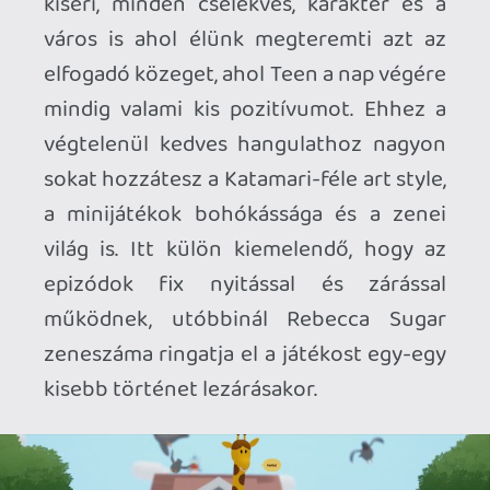
epizodikus jelleg miatt úgy éreztem hogy
ezt sokkal jobb kézben fogva, sokszor
megpihenve játszani. Valahogy a
portabilitás adott egy kis pluszt ennek a
mini világnak és annak a kommunikációs
formának amit ez a játék választott. A
kényelmetlenségek mögül folyamatosan
felsejlett egyfajta cozy élmény, ami miatt
elnézőbb is lettem a
to a T
-vel.
Pedig a Switch 2 verzió távolról sem
tökéletes. Annyi biztos, hogy a
képkockaszám nincs lelimitálva, de
sokszor 20 és 60 között mozog, néha a
szűk térben levő minijátékoknál is van
hogy beesik a framerate. Ha csak simán
beállt volna 30-ra azzal nem lenne
gondom, viszont így sokszor nem