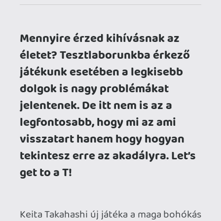
tekintesz erre az akadályra. Let’s
get to a T!
Keita Takahashi új játéka a maga bohókás
stílusával tapint rá egy igencsak kényes
témára. Játékunk főhőse, a 13 éves Teen,
aki születésétől fogva T-pózban éli
mindennapjait. A meme referenciától
teljesen külön utakat járva, a játék
középpontjában ez a könyöklésmentes
élet áll annak minden hátrányával, nem
csak fizikai, hanem az emberi kapcsolatok
szintjén is. Teen sokféle, számunkra
természetes tevékenységet nem tud
elvégezni, de hű társával, Dog-gal
(mindkét karakter szabadon
átnevezhető) sikerül átlendülni a