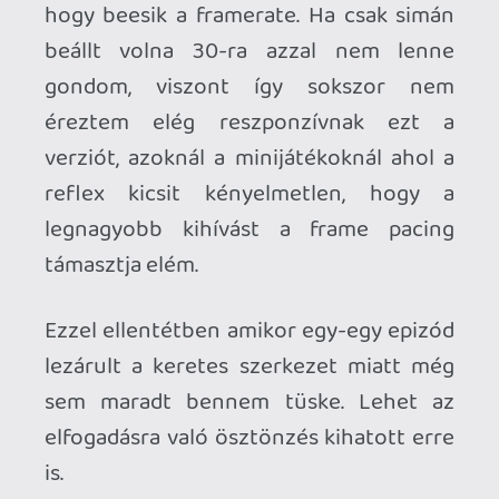
PS5, XBOX Series S/X , Switch 2 (tesztelve)
|
MEGJELENÉS
: 2025. 05. 28. (Switch 2
verzió: 2026. 06.11.) |
ÁR
: 18,49 Euro