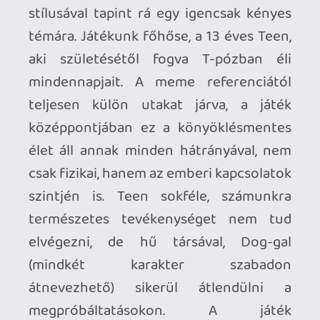
megpróbáltatásokon. A játék
folyamatosan a maga humoros módján
állítja szembe a játékost olyan kemény
témákkal mint a fogyatékkal élők
nehézségei vagy önmagunk elfogadása.
Érdekesség, hogy a
to a T
az AbleGamers
segítségével született, talán emiatt is
ennyire hangsúlyosak a fizikai hátrányok
okozta kihívások. Érezhető, hogy a
tanácsadásuk a játék mélyebb rétegéhez
sokat hozzátett.