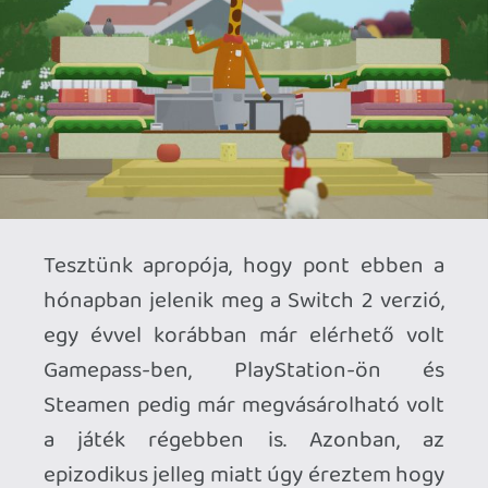
éreztem elég reszponzívnak ezt a
verziót, azoknál a minijátékoknál ahol a
reflex kicsit kényelmetlen, hogy a
legnagyobb kihívást a frame pacing
támasztja elém.
Ezzel ellentétben amikor egy-egy epizód
lezárult a keretes szerkezet miatt még
sem maradt bennem tüske. Lehet az
elfogadásra való ösztönzés kihatott erre
is.