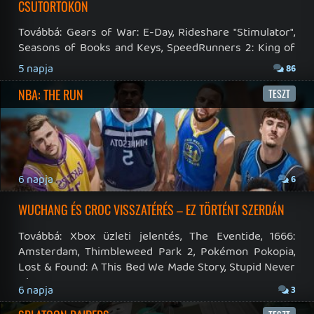
Felhasználási feltételek
|
Adatvédelmi elveink
|
Sütik
Hírek
|
Cikkek
|
Podcastok
|
Blogok
|
Gaming Fórum
|
Offtopic Fórum
RSS
|
Blog RSS
|
Podcast RSS
|
Instagram
|
Youtube
|
Facebook
|
Twitter
|
Patreon