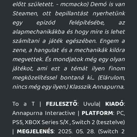
mcmacko
2026.06.15 09:47:05
mcmacko
2026.06.15 09:47:05
#212al
Asszem volt már GP-ben is.
Necroman Mk2
2026.06.15 09:12:32
Necroman Mk2
2026.06.15 09:12:32
#212ai
A demóját a héten meg fogom nézni.