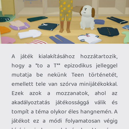
működnek, utóbbinál Rebecca Sugar
zeneszáma ringatja el a játékost egy-egy
kisebb történet lezárásakor.
Tesztünk apropója, hogy pont ebben a
hónapban jelenik meg a Switch 2 verzió,
egy évvel korábban már elérhető volt
Gamepass-ben, PlayStation-ön és
Steamen pedig már megvásárolható volt
a játék régebben is. Azonban, az