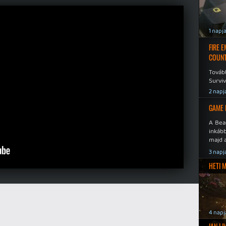
1 napj
FIRE 
COUNT
Továb
Surviv
2 napj
GAME 
A Bea
inkáb
majd 
3 napj
HETI 
4 napj