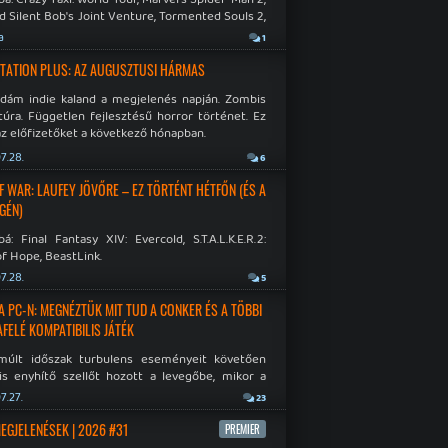
d Silent Bob's Joint Venture, Tormented Souls 2,
e Room in Hell, Slain 2: The Beast Within.
a
1
TATION PLUS: AZ AUGUSZTUSI HÁRMAS
idám indie kaland a megjelenés napján. Zombis
túra. Független fejlesztésű horror történet. Ez
az előfizetőket a következő hónapban.
7.28.
6
F WAR: LAUFEY JÖVŐRE – EZ TÖRTÉNT HÉTFŐN (ÉS A
GÉN)
á: Final Fantasy XIV: Evercold, S.T.A.L.K.E.R.2:
f Hope, BeastLink.
7.28.
5
A PC-N: MEGNÉZTÜK MIT TUD A CONKER ÉS A TÖBBI
AFELÉ KOMPATIBILIS JÁTÉK
múlt időszak turbulens eseményeit követően
is enyhítő szellőt hozott a levegőbe, mikor a
oft bejelentette, hogy PC-re is kiterjesztik az
7.27.
23
Original visszafelé kompatibilitást. Lássuk,
 jutottak...
MEGJELENÉSEK | 2026 #31
PREMIER