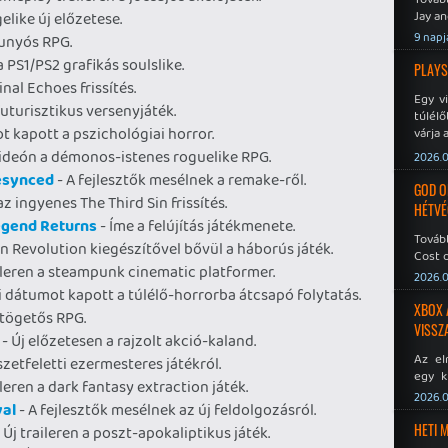
Jay an
gelike új előzetese.
No Mor
9 napj
bunyós RPG.
a PS1/PS2 grafikás soulslike.
PLAYS
nal Echoes frissítés.
Egy v
futurisztikus versenyjáték.
túlélő
 kapott a pszichológiai horror.
várja 
videón a démonos-istenes roguelike RPG.
2026.0
Resynced
- A fejlesztők mesélnek a remake-ről.
GOD O
z ingyenes The Third Sin frissítés.
HÉTVÉ
egend Returns
- Íme a felújítás játékmenete.
Tovább
 Revolution kiegészítővel bővül a háborús játék.
Cost o
leren a steampunk cinematic platformer.
2026.0
 dátumot kapott a túlélő-horrorba átcsapó folytatás.
XBOX 
jtögetős RPG.
VISSZ
- Új előzetesen a rajzolt akció-kaland.
Az el
szetfeletti ezermesteres játékról.
egy k
eren a dark fantasy extraction játék.
Micros
2026.0
val
- A fejlesztők mesélnek az új feldolgozásról.
Xbox 
meddig
HETI 
 Új traileren a poszt-apokaliptikus játék.