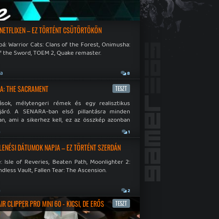
 NETFLIXEN – EZ TÖRTÉNT CSÜTÖRTÖKÖN
á: Warrior Cats: Clans of the Forest, Onimusha:
f the Sword, TOEM 2, Quake remaster.
ja
8
A: THE SACRAMENT
TESZT
ások, mélytengeri rémek és egy realisztikus
járó. A SENARA-ban első pillantásra minden
n, ami a sikerhez kell, ez az összkép azonban
pós.
a
1
LENÉSI DÁTUMOK NAPJA – EZ TÖRTÉNT SZERDÁN
: Isle of Reveries, Beaten Path, Moonlighter 2:
dless Vault, Fallen Tear: The Ascension.
a
2
R CLIPPER PRO MINI 60 - KICSI, DE ERŐS
TESZT