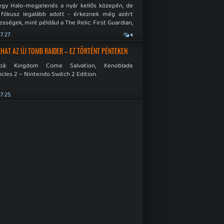
egy Halo-megjelenés a nyár kellős közepén, de
 fókusz legalább adott - érkeznek még azért
sségek, mint például a The Relic: First Guardian,
blade Chronicles 2 és a Dispatch új átiratai vagy
7.27.
4
 a Mistfall Hunter
HAT AZ ÚJ TOMB RAIDER – EZ TÖRTÉNT PÉNTEKEN
bbá: Kingdom Come Salvation, Xenoblade
cles 2 – Nintendo Switch 2 Edition.
7.25.