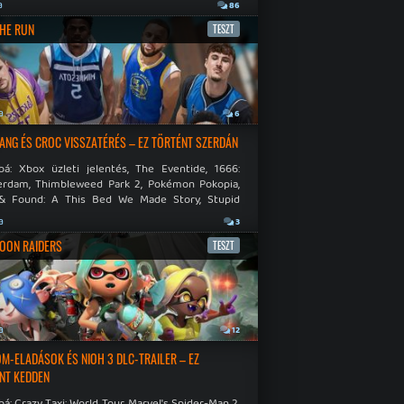
.
a
86
THE RUN
TESZT
a
6
NG ÉS CROC VISSZATÉRÉS – EZ TÖRTÉNT SZERDÁN
bá: Xbox üzleti jelentés, The Eventide, 1666:
rdam, Thimbleweed Park 2, Pokémon Pokopia,
& Found: A This Bed We Made Story, Stupid
 Dies.
a
3
OON RAIDERS
TESZT
a
12
M-ELADÁSOK ÉS NIOH 3 DLC-TRAILER – EZ
NT KEDDEN
á: Crazy Taxi: World Tour, Marvel's Spider-Man 2,