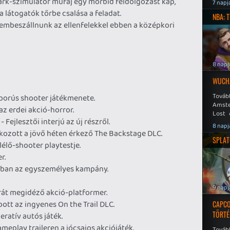
rk-szimulátor műfaj egy morbid feldolgozást kap,
Speed
7 napj
 látogatók tőrbe csalása a feladat.
NBA: 
szembeszállnunk az ellenfelekkel ebben a középkori
8 napj
WUCHA
Továb
borús shooter játékmenete.
Amste
az erdei akció-horror.
Lost 
- Fejlesztői interjú az új részről.
Never
8 napj
ozott a jövő héten érkező The Backstage DLC.
SPLAT
úlélő-shooter playtestje.
r.
ban az egyszemélyes kampány.
9 napj
érát megidéző akció-platformer.
ott az ingyenes On the Trail DLC.
CAPCO
TÖRTÉ
eratív autós játék.
meplay traileren a jócsajos akciójáték.
Tovább