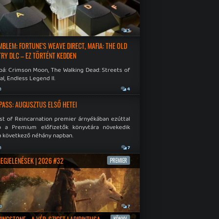
a
5
EMBLEM: FORTUNE'S WEAVE DIRECT, MAFIA: THE OLD
RY DLC – EZ TÖRTÉNT KEDDEN
bá: Crimson Moon, The Walking Dead: Streets of
al, Endless Legend II.
a
4
PASS: AUGUSZTUS ELSŐ HETEI
st of Reincarnation premier árnyékában ezúttal
b a Premium előfizetők könyvtára növekedik
a következő néhány napban.
a
7
MEGJELENÉSEK | 2026 #32
PREMIER
a
7