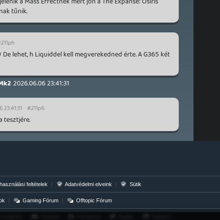
elenik a Mass Effectnek mert jön a The Expanse: Osiris
nak tűnik.
211ph
 De lehet, h Liquiddel kell megverekedned érte. A G365 két
Mk2
2026.06.06 23:41:31
 23:41:31
#211p6
 tesztjére.
használási feltételek
|
Adatvédelmi elveink
|
Sütik
ok
|
Gaming Fórum
|
Offtopic Fórum
nstagram
|
Youtube
|
Facebook
|
Twitter
|
Patreon