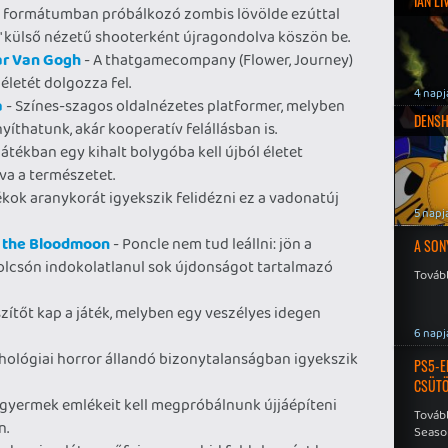
IAN L
R formátumban próbálkozó zombis lövölde ezúttal
 külső nézetű shooterként újragondolva köszön be.
ear Van Gogh
- A thatgamecompany (Flower, Journey)
életét dolgozza fel.
4 napj
a
- Színes-szagos oldalnézetes platformer, melyben
DENSH
íthatunk, akár kooperatív felállásban is.
átékban egy kihalt bolygóba kell újból életet
va a természetet.
ékok aranykorát igyekszik felidézni ez a vadonatúj
5 napj
f the Bloodmoon
- Poncle nem tud leállni: jön a
A SON
 olcsón indokolatlanul sok újdonságot tartalmazó
Tovább
szítőt kap a játék, melyben egy veszélyes idegen
6 napj
chológiai horror állandó bizonytalanságban igyekszik
PS5-E
CSÜT
 gyermek emlékeit kell megpróbálnunk újjáépíteni
Tovább
n.
Seaso