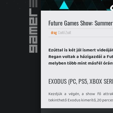
Future Games Show: Summer 
drag
Csető Zsolt
Ezúttal is két jól ismert videój
Regan voltak a házigazdái a F
melyben több mint másfél órány
EXODUS (PC, PS5, XBOX SERI
Kezdjük a végén, a show fő attrak
tekinthető Exodus kimerítő, 20 perce