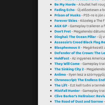
Be My Horde
- A bullet hell rou
Fading Echo
- Új előzetesen a 
Prison of Husks
- PS5-re is jön 
Forever Skies
- Közeleg a The Fi
AGX GP
- Gameplay traileren a 
Don't Fret
- Megjelenési dátumot
Dinghai: The Ocean Pillar
- Új 
Assassin's Creed Black Flag 
Blasphemous II
- Megérkezett a
Defender of the Crown: The L
Holdfast
- Az ingyenes American
They Will Come
- Gameplay trai
The Sinking City 2
- Megjelenési
Aniimo
- Ilyen lesz a szörnygyű
Chronoscript: The Endless End
The Lift
- Ezt kell tudni a termé
Mistfall Hunter
- Gameplay trail
Clive Barker's Hellraiser: Revi
The Road of Dust and Sorrow
-