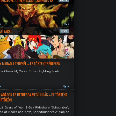
IVINGSTONE - A VÉR-SZIGET LABIRINTUSA
KÖNYV
a
2
ATTACK!
TESZT
a
9
Y MARAD A TERVNÉL – EZ TÖRTÉNT PÉNTEKEN
á: CloverPit, Marvel Tokon: Fighting Souls.
a
12
LADÁSOK ÉS BETHESDA MEGÚJULÁS – EZ TÖRTÉNT
ÖRTÖKÖN
á: Gears of War: E-Day, Rideshare "Stimulator",
ns of Books and Keys, SpeedRunners 2: King of