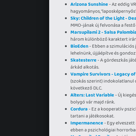
Arizona Sunshine
- Az eddig V
hagyományos, "laposképernyős"
Sky: Children of the Light - D
MMO-jának új felvonása a festő 
Marsupilami 2 - Salsa Palombi
három különböző karaktert irány
BioEden
- Ebben a szimulációs j
lehelnünk, újjáépítve és gondoz
Skatesterre
- A gördeszkás ját
árkád alkotás.
Vampire Survivors - Legacy o
(szokás szerint) indokolatlanul
következő DLC.
Alters: Last Variable
- Új kiegé
bolygó vár majd ránk.
Cordura
- Ez a kooperatív pszi
tartani a játékosokat.
Impermanence
- Egy elveszett
ebben a pszichológiai horrorba