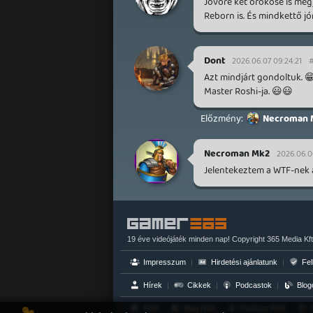
Jövőre két örököse is megj
Reborn is. És mindkettő jó
Dont
2026.06.07 09:24:21
#
Azt mindjárt gondoltuk. 😁
Master Roshi-ja. 😃😃
Necroman 
Necroman Mk2
2026.06.06
Jelentekeztem a WTF-nek a
19 éve videójáték minden nap! Copyright 365 Media Kft
Impresszum
|
Hirdetési ajánlatunk
|
Fel
Hírek
|
Cikkek
|
Podcastok
|
Blog
RSS
|
Blog RSS
|
Podcast RSS
|
I