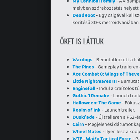
My Cannibal Family
- A vidámpa
melyben szórakoztatás helyett a
DeadRoot
- Egy csigával kell 
körítésű 3D-s metroidvaniában.
ŐKET IS LÁTTUK
Wardogs
- Bemutatkozott a há
The Pines
- Gameplay traileren 
Ace Combat 8: Wings of Theve
Little Nightmares III
- Bemutatk
Enginefall
- Indul a craftolós t
Gothic 1 Remake
- Launch traile
Halloween: The Game
- Fókusz
Realm of Ink
- Launch trailer.
Duskfade
- Új traileren a PS2-
Cairn
- Megjelenési dátumot kap
Wheel Mates
- Ilyen lesz a koop
WTF - Waifu Tactical Force
- Ga