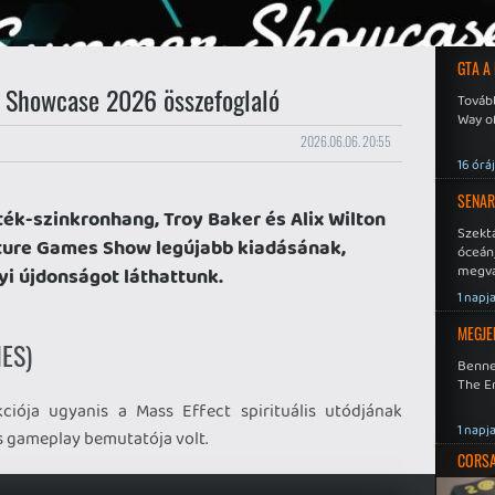
GTA A
Showcase 2026 összefoglaló
Tovább
Way o
2026.06.06. 20:55
16 órá
SENAR
áték-szinkronhang, Troy Baker és Alix Wilton
Szekt
uture Games Show legújabb kiadásának,
óceán
megva
i újdonságot láthattunk.
becsa
1 napj
MEGJE
ES)
Benne
The En
ciója ugyanis a Mass Effect spirituális utódjának
1 napj
s gameplay bemutatója volt.
CORSAI