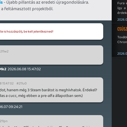
is
- Újabb pillantás az eredeti újragondolására.
Fura 
így a
ő a feltámasztott projektből.
érdeke
a Xeno
2026.0
éppen
CSÚSZ
e is hozzászólj, be kell jelentkezned!
Tová
Chroni
211w2
2026.0
Mk2
2026.06.08 15:47:02
8 15:47:02
#211u0
t, hanem még 3 Steam barátot is meghívhatok. Érdekel?
as a cucc, még ebben a pre-alfa állapotban sem.)
6.07 09:24:21
211pn