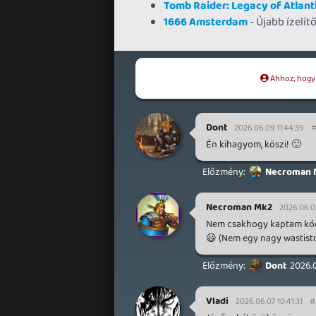
Tomb Raider: Legacy of Atlant
1666 Amsterdam
- Újabb ízelít
Ahhoz, hogy t
Dont
2026.06.09 11:44:39
#
Én kihagyom, köszi! 🙂
Necroman 
Necroman Mk2
2026.06.0
Nem csakhogy kaptam kódo
😃 (Nem egy nagy wastistd
Dont
2026.0
Vladi
2026.06.07 10:41:31
#