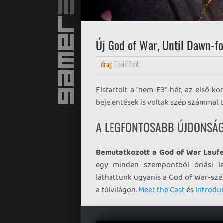
Új God of War, Until Dawn-fol
drag
Csető Zsolt
Elstartolt a "nem-E3"-hét, az első k
bejelentések is voltak szép számmal. L
A LEGFONTOSABB ÚJDONSÁ
Bemutatkozott a God of War Laufe
egy minden szempontból óriási le
láthattunk ugyanis a God of War-szé
a túlvilágon.
Meet the Cast
és
Introdu