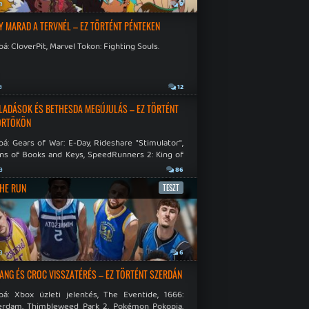
a
9
Y MARAD A TERVNÉL – EZ TÖRTÉNT PÉNTEKEN
á: CloverPit, Marvel Tokon: Fighting Souls.
a
12
LADÁSOK ÉS BETHESDA MEGÚJULÁS – EZ TÖRTÉNT
ÖRTÖKÖN
á: Gears of War: E-Day, Rideshare "Stimulator",
ns of Books and Keys, SpeedRunners 2: King of
.
a
86
THE RUN
TESZT
a
6
NG ÉS CROC VISSZATÉRÉS – EZ TÖRTÉNT SZERDÁN
bá: Xbox üzleti jelentés, The Eventide, 1666:
rdam, Thimbleweed Park 2, Pokémon Pokopia,