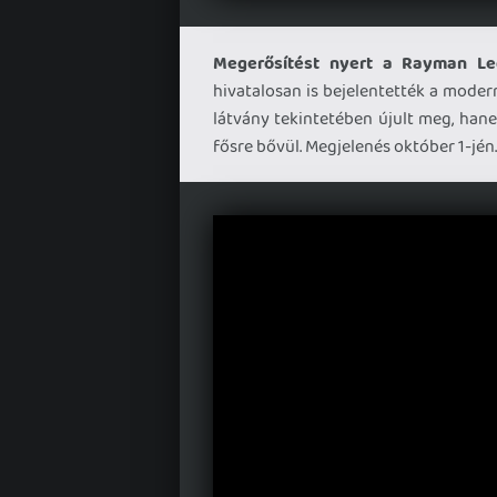
Megerősítést nyert a Rayman Le
hivatalosan is bejelentették a mode
látvány tekintetében újult meg, hane
fősre bővül. Megjelenés október 1-jén.