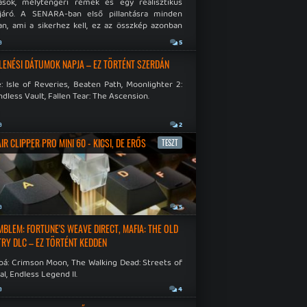
ások, mélytengeri rémek és egy realisztikus
járó. A SENARA-ban első pillantásra minden
n, ami a sikerhez kell, ez az összkép azonban
pós.
a
5
LENÉSI DÁTUMOK NAPJA – EZ TÖRTÉNT SZERDÁN
: Isle of Reveries, Beaten Path, Moonlighter 2:
dless Vault, Fallen Tear: The Ascension.
a
2
R CLIPPER PRO MINI 60 - KICSI, DE ERŐS
TESZT
a
5
EMBLEM: FORTUNE'S WEAVE DIRECT, MAFIA: THE OLD
RY DLC – EZ TÖRTÉNT KEDDEN
bá: Crimson Moon, The Walking Dead: Streets of
al, Endless Legend II.
a
4