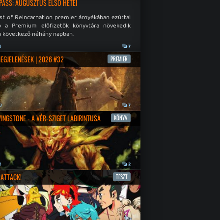
PASS: AUGUSZTUS ELSŐ HETEI
st of Reincarnation premier árnyékában ezúttal
b a Premium előfizetők könyvtára növekedik
a következő néhány napban.
a
7
MEGJELENÉSEK | 2026 #32
PREMIER
a
7
IVINGSTONE - A VÉR-SZIGET LABIRINTUSA
KÖNYV
a
2
ATTACK!
TESZT