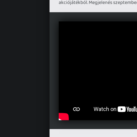
akciójátékból. Megjelenés szeptember