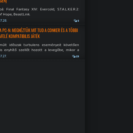
GÉN)
á: Final Fantasy XIV: Evercold, S.T.A.L.K.E.R.2:
f Hope, BeastLink.
7.28.
5
A PC-N: MEGNÉZTÜK MIT TUD A CONKER ÉS A TÖBBI
AFELÉ KOMPATIBILIS JÁTÉK
múlt időszak turbulens eseményeit követően
is enyhítő szellőt hozott a levegőbe, mikor a
oft bejelentette, hogy PC-re is kiterjesztik az
7.27.
23
Original visszafelé kompatibilitást. Lássuk,
 jutottak...