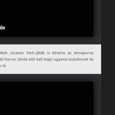
kár Jurassic Park-játék is lehetne az Annapurna
ő-horror, dínók elől kell majd ugyanis bujkálnunk és
 rá.