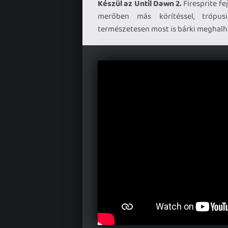
Készül az Until Dawn 2.
Firesprite fe
merőben más körítéssel, trópus
természetesen most is bárki meghalha