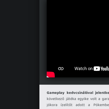
Gameplay kedvcsinálóval jelentke
következő játéka egyike volt a gar
jókora ízelítőt adott a Pókembe