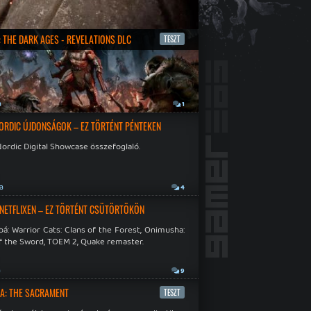
 THE DARK AGES - REVELATIONS DLC
TESZT
a
1
ORDIC ÚJDONSÁGOK – EZ TÖRTÉNT PÉNTEKEN
ordic Digital Showcase összefoglaló.
ja
4
 NETFLIXEN – EZ TÖRTÉNT CSÜTÖRTÖKÖN
á: Warrior Cats: Clans of the Forest, Onimusha:
f the Sword, TOEM 2, Quake remaster.
a
9
A: THE SACRAMENT
TESZT