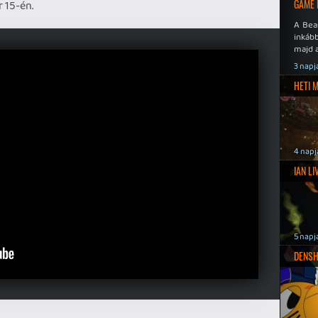
GAME 
 15-én.
A Bea
inkáb
majd 
3 napj
HETI 
4 napj
IAN L
5 napj
DENSH