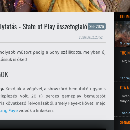
DOOM:
ytatás - State of Play összefoglaló
SGF 2026
2026.06.02. 23:52
9 óráj
omolyabb műsort pedig a Sony szállította, melyben új
THQ N
ássuk is őket!
THQ N
GOK
13 órá
GTA A
y.
Kezdjük a végével, a showzáró bemutató ugyanis
leplezés volt, 20 (!) perces gameplay bemutatót
Tovább
Way o
ria következő felvonásából, amely Faye-t követi majd
cing Faye
videók a linkeken.
1 napj
SENAR