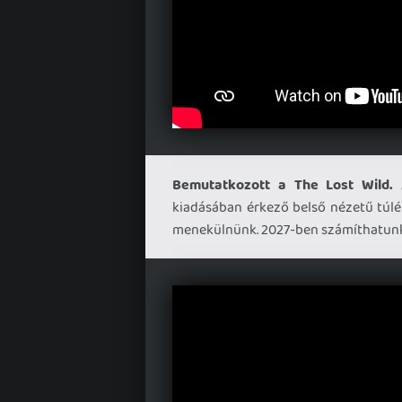
Bemutatkozott a The Lost Wild.
A
kiadásában érkező belső nézetű túlél
menekülnünk. 2027-ben számíthatunk