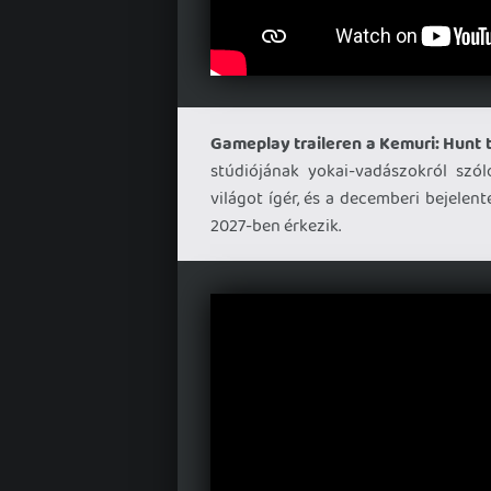
Gameplay traileren a Kemuri: Hunt 
stúdiójának yokai-vadászokról szól
világot ígér, és a decemberi bejele
2027-ben érkezik.