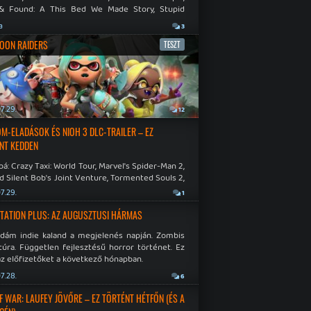
& Found: A This Bed We Made Story, Stupid
 Dies.
a
3
OON RAIDERS
TESZT
7.29.
12
M-ELADÁSOK ÉS NIOH 3 DLC-TRAILER – EZ
NT KEDDEN
á: Crazy Taxi: World Tour, Marvel's Spider-Man 2,
d Silent Bob's Joint Venture, Tormented Souls 2,
e Room in Hell, Slain 2: The Beast Within.
7.29.
1
TATION PLUS: AZ AUGUSZTUSI HÁRMAS
idám indie kaland a megjelenés napján. Zombis
túra. Független fejlesztésű horror történet. Ez
az előfizetőket a következő hónapban.
7.28.
6
F WAR: LAUFEY JÖVŐRE – EZ TÖRTÉNT HÉTFŐN (ÉS A