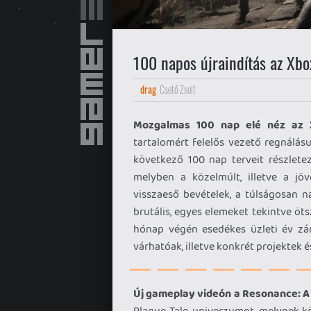
100 napos újraindítás az Xbo
drag
Csető Zsolt
Mozgalmas 100 nap elé néz az 
tartalomért felelős vezető regnálá
következő 100 nap terveit részlete
melyben a közelmúlt, illetve a jöv
visszaeső bevételek, a túlságosan 
brutális, egyes elemeket tekintve ö
hónap végén esedékes üzleti év zárá
várhatóak, illetve konkrét projektek é
Új gameplay videón a Resonance: A 
Plague Tale-univerzumot, melynek k