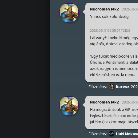
Necroman Mk2
2026.06.17
*nincs sok különbség.
2026.06.17 09:35:07
#212j3
Látványfilmeknél még egye
vígjáték, dráma, esetleg o
"Egy tucat mediocore valam
Ühöm, a Pentiment, a Balat
azok nagyon is mediocore 
előfizetésben is. Ja nem...
Kuresz
202
Necroman Mk2
2026.06.17
Ha megszűntetik a GP-nek 
fejlesztések, és max indi
játékok), akkor majd hisze
HuN Makave