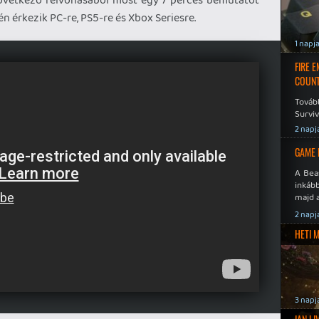
n érkezik PC-re, PS5-re és Xbox Seriesre.
1 napj
FIRE 
COUNT
Továb
Surviv
2 napj
GAME 
A Bea
inkáb
majd 
2 napj
HETI 
3 napj