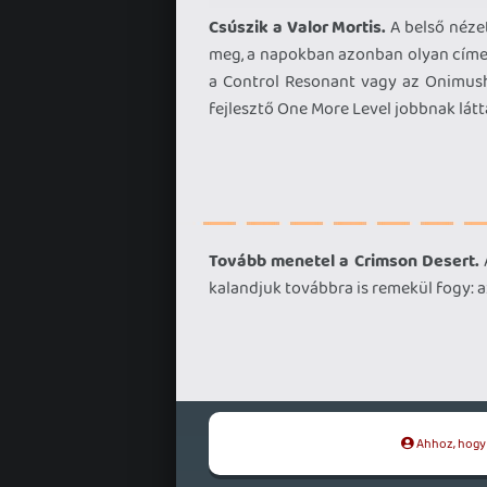
Csúszik a Valor Mortis.
A belső nézet
meg, a napokban azonban olyan címeket
a Control Resonant vagy az Onimusha
fejlesztő One More Level jobbnak látta
Tovább menetel a Crimson Desert.
A
kalandjuk továbbra is remekül fogy: az
Ahhoz, hogy t