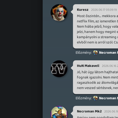
Kuresz
2026.06.17 05:09:19
Most őszintén… mekkora a
netflix film, az ismeretle
Nem hiába jelző, hogy vala
jelzi, hanem hogy megint e
kampányolni a streaming me
elvből nem is arról szól. 
Necroman 
HuN Makaveli
2026.06.16 
Jó, hát úgy látom hajthat
fognak igazolni. Nem mint
ragaszkodik az álomvilágá
nem veszed sértésnek, ne
Necroman 
Necroman Mk2
2026.06.16
Amúgy nem gondoltam tegn