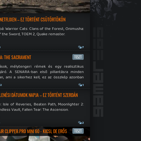
 NETFLIXEN – EZ TÖRTÉNT CSÜTÖRTÖKÖN
á: Warrior Cats: Clans of the Forest, Onimusha:
f the Sword, TOEM 2, Quake remaster.
a
7
A: THE SACRAMENT
TESZT
ások, mélytengeri rémek és egy realisztikus
járó. A SENARA-ban első pillantásra minden
n, ami a sikerhez kell, ez az összkép azonban
pós.
ja
1
LENÉSI DÁTUMOK NAPJA – EZ TÖRTÉNT SZERDÁN
: Isle of Reveries, Beaten Path, Moonlighter 2:
dless Vault, Fallen Tear: The Ascension.
a
2
R CLIPPER PRO MINI 60 - KICSI, DE ERŐS
TESZT