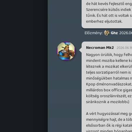
de hát kevés fejlesztő eng
Szerencsére külsős indiek 
tűnik. És hát ott is voltak
emberhez eljutottak.
Ghz
2026.06
Necroman Mk2
2026.06.16
Nagyon örülök, hogy felhoz
mindent moziba kellene kü
léteznek a mozikat elkerül
teljes sorzatiparról nem i
minőségükben hatalmas na
Kpop dménonvadászokat. 
milliárdos box office gigasi
költség oroszlánrészét, ez
siránkoznik a mozilobbi.)
A vért hugyozással meg go
mennyiségre hajt, de a töb
elsősorban ők is régi kat
viszont minden hónapban j