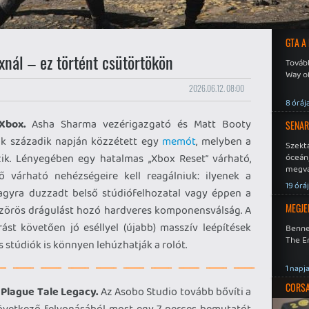
GTA A
xnál – ez történt csütörtökön
Tovább
Way o
2026.06.12. 08:00
8 óráj
Xbox.
Asha Sharma vezérigazgató és Matt Booty
SENAR
suk századik napján közzétett egy
memót
, melyben a
Szekt
zik. Lényegében egy hatalmas „Xbox Reset” várható,
óceán
megva
ő várható nehézségeire kell reagálniuk: ilyenek a
becsa
19 órá
nagyra duzzadt belső stúdiófelhozatal vagy éppen a
MEGJE
tszörös drágulást hozó hardveres komponensválság. A
st követően jó eséllyel (újabb) masszív leépítések
Benne
The En
s stúdiók is könnyen lehúzhatják a rolót.
1 napj
CORSAI
Plague Tale Legacy.
Az Asobo Studio tovább bővíti a
övetkező felvonásából most egy 7 perces bemutatót