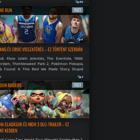
.
a
86
THE RUN
TESZT
a
6
NG ÉS CROC VISSZATÉRÉS – EZ TÖRTÉNT SZERDÁN
bá: Xbox üzleti jelentés, The Eventide, 1666:
rdam, Thimbleweed Park 2, Pokémon Pokopia,
& Found: A This Bed We Made Story, Stupid
 Dies.
a
3
OON RAIDERS
TESZT
a
12
M-ELADÁSOK ÉS NIOH 3 DLC-TRAILER – EZ
NT KEDDEN
á: Crazy Taxi: World Tour, Marvel's Spider-Man 2,