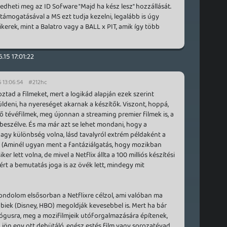
edheti meg az ID Sofware "Majd ha kész lesz" hozzállását.
támogatásával a MS ezt tudja kezelni, legalább is úgy
 sikerek, mint a Balatro vagy a BALL x PIT, amik így több
.15 17:01:22
 13:06:54
#212hc
tad a filmeket, mert a logikád alapján ezek szerint
ldeni, ha nyereséget akarnak a készítők. Viszont, hoppá,
ő tévéfilmek, meg újonnan a streaming premier filmek is, a
s beszélve. És ma már azt se lehet mondani, hogy a
gy különbség volna, lásd tavalyról extrém példaként a
(Aminél ugyan ment a fantáziálgatás, hogy mozikban
ker lett volna, de mivel a Netflix állta a 100 milliós készítési
ért a bemutatás joga is az övék lett, mindegy mit
ndolom elsősorban a Netflixre célzol, ami valóban ma
biek (Disney, HBO) megoldják kevesebbel is. Mert ha bár
alógusra, meg a mozifilmjeik utóforgalmazására építenek,
ön egy ott debütáló, egész estés film vagy sorozatévad,