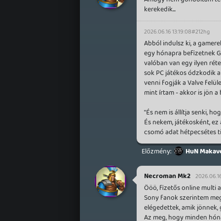
kerekedik...
2026.06.16 13:19:08
#212hg
Abból indulsz ki, a gamere
egy hónapra befizetnek GP
valóban van egy ilyen rét
sok PC játékos ódzkodik a 
venni fogják a Valve felüle
mint írtam - akkor is jön a
"És nem is állítja senki, 
És nekem, játékosként, ez 
csomó adat hétpecsétes ti
HuN Makave
Necroman Mk2
2026.06.16
Ööö, fizetős online multi a
Sony fanok szerintem megké
elégedettek, amik jönnek, g
Az meg, hogy minden hónapr