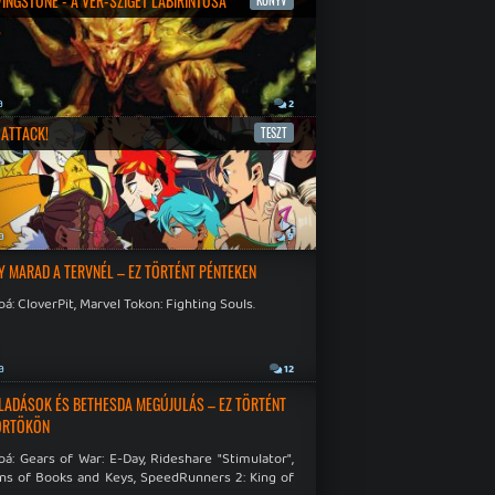
IVINGSTONE - A VÉR-SZIGET LABIRINTUSA
KÖNYV
a
2
ATTACK!
TESZT
a
9
Y MARAD A TERVNÉL – EZ TÖRTÉNT PÉNTEKEN
á: CloverPit, Marvel Tokon: Fighting Souls.
a
12
LADÁSOK ÉS BETHESDA MEGÚJULÁS – EZ TÖRTÉNT
ÖRTÖKÖN
á: Gears of War: E-Day, Rideshare "Stimulator",
ns of Books and Keys, SpeedRunners 2: King of