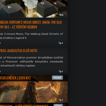
a
5
EMBLEM: FORTUNE'S WEAVE DIRECT, MAFIA: THE OLD
RY DLC – EZ TÖRTÉNT KEDDEN
bá: Crimson Moon, The Walking Dead: Streets of
al, Endless Legend II.
a
4
PASS: AUGUSZTUS ELSŐ HETEI
st of Reincarnation premier árnyékában ezúttal
b a Premium előfizetők könyvtára növekedik
a következő néhány napban.
a
7
MEGJELENÉSEK | 2026 #32
PREMIER
a
7