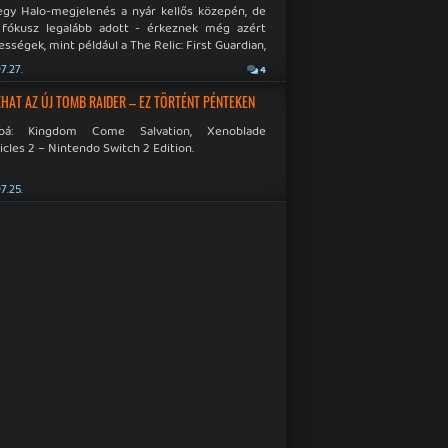
egy Halo-megjelenés a nyár kellős közepén, de
 fókusz legalább adott - érkeznek még azért
sségek, mint például a The Relic: First Guardian,
blade Chronicles 2 és a Dispatch új átiratai vagy
7.27.
4
 a Mistfall Hunter
HAT AZ ÚJ TOMB RAIDER – EZ TÖRTÉNT PÉNTEKEN
bbá: Kingdom Come Salvation, Xenoblade
cles 2 – Nintendo Switch 2 Edition.
7.25.