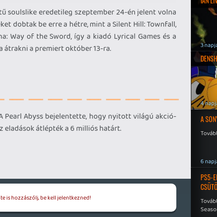
IAN L
ű soulslike eredetileg szeptember 24-én jelent volna
 dobtak be erre a hétre, mint a Silent Hill: Townfall,
: Way of the Sword, így a kiadó Lyrical Games és a
3 napj
 átrakni a premiert október 13-ra.
DENSH
4 napj
 Pearl Abyss bejelentette, hogy nyitott világú akció-
A SON
 eladások átlépték a 6 milliós határt.
Tovább
6 napj
PS5-E
CSÜT
e is hozzászólj, be kell jelentkezned!
Tovább
Seaso