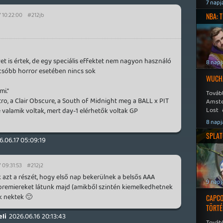
Speed
7 napj
 10:22:00
#212jb
NBA: 
t is értek, de egy speciális effektet nem nagyon használó
8 napj
lcsóbb horror esetében nincs sok
WUCHA
i."
Továb
ro, a Clair Obscure, a South of Midnight meg a BALL x PIT
Amste
Lost 
valamik voltak, mert day-1 elérhetők voltak GP
Never
8 napj
SPLAT
6.06.17 05:09:19
 09:31:53
#212j2
azt a részét, hogy első nap bekerülnek a belsős AAA
9 napj
e premiereket látunk majd (amikből szintén kiemelkedhetnek
k nektek 🙂
CAPCO
TÖRTÉ
li
2026.06.16 20:13:43
Tovább