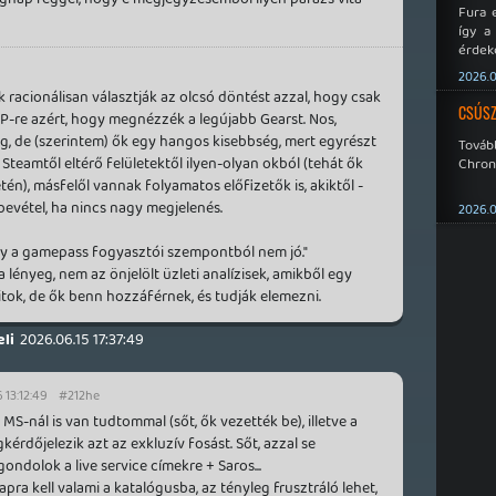
Fura 
így a
érdeke
a Xeno
2026.0
éppen
k racionálisan választják az olcsó döntést azzal, hogy csak
CSÚSZ
-re azért, hogy megnézzék a legújabb Gearst. Nos,
eg, de (szerintem) ők egy hangos kisebbség, mert egyrészt
Tová
Steamtől eltérő felületektől ilyen-olyan okból (tehát ők
Chroni
tén), másfelől vannak folyamatos előfizetők is, akiktől -
 bevétel, ha nincs nagy megjelenés.
2026.0
hogy a gamepass fogyasztói szempontból nem jó."
a lényeg, nem az önjelölt üzleti analízisek, amikből egy
tok, de ők benn hozzáférnek, és tudják elemezni.
li
2026.06.15 17:37:49
 13:12:49
#212he
 MS-nál is van tudtommal (sőt, ők vezették be), illetve a
rdőjelezik azt az exkluzív fosást. Sőt, azzal se
ondolok a live service címekre + Saros...
a kell valami a katalógusba, az tényleg frusztráló lehet,