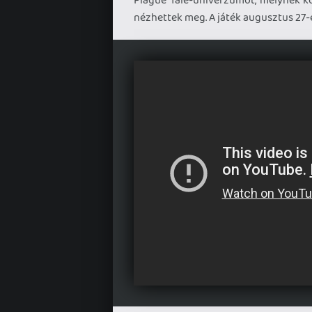
nézhettek meg. A játék augusztus 27-é