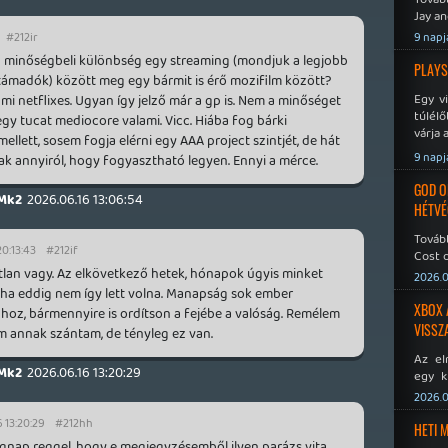
Jay an
No Mor
#212ir
9 napj
 minőségbeli különbség egy streaming (mondjuk a legjobb
PLAYS
n támadók) között meg egy bármit is érő mozifilm között?
Egy v
mi netflixes. Ugyan így jelző már a gp is. Nem a minőséget
túlélő
gy tucat mediocore valami. Vicc. Hiába fog bárki
várja 
llett, sosem fogja elérni egy AAA project szintjét, de hát
9 napj
Csak annyiról, hogy fogyasztható legyen. Ennyi a mérce.
GOD O
Mk2
2026.06.16 13:06:54
HÉTVÉ
Tovább
20:13:43
#212if
Cost o
atlan vagy. Az elkövetkező hetek, hónapok úgyis minket
2026.0
ha eddig nem így lett volna. Manapság sok ember
XBOX 
hoz, bármennyire is ordítson a fejébe a valóság. Remélem
VISSZ
m annak szántam, de tényleg ez van.
Az el
Mk2
2026.06.16 13:20:29
egy k
Micros
2026.0
Xbox 
 13:20:29
#212hh
meddig
HETI 
ap reggel, hogy e megjegyzésemből ilyen parázs vita