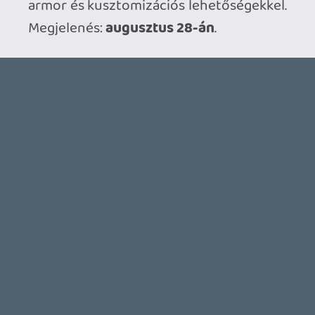
THQ NORDIC ÚJDONSÁGOK – EZ TÖRTÉNT PÉNTEKEN
THQ Nordic Digital Showcase összefoglaló.
3 órája
3
GTA A NETFLIXEN – EZ TÖRTÉNT CSÜTÖRTÖKÖN
Továbbá: Warrior Cats: Clans of the Forest, Onimusha:
Way of the Sword, TOEM 2, Quake remaster.
1 napja
9
SENARA: THE SACRAMENT
TESZT
Szektások, mélytengeri rémek és egy realisztikus
óceánjáró. A SENARA-ban első pillantásra minden
megvan, ami a sikerhez kell, ez az összkép azonban
becsapós.
1 napja
3
MEGJELENÉSI DÁTUMOK NAPJA – EZ TÖRTÉNT SZERDÁN
Benne: Isle of Reveries, Beaten Path, Moonlighter 2: The
Endless Vault, Fallen Tear: The Ascension.