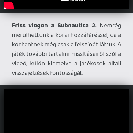
A Battlefield 6 új videójában
bemutatkozik a kairói bazár.
A BF6 és
REDSEC június 9-én egy frissítést kap
"Blastpoint" címen, ez pedig a Grand
Bazaar (BF3) térkép felújítását is hozza
magával, és a BF4 "Obliteration" módját is
beemeli a kalapba.