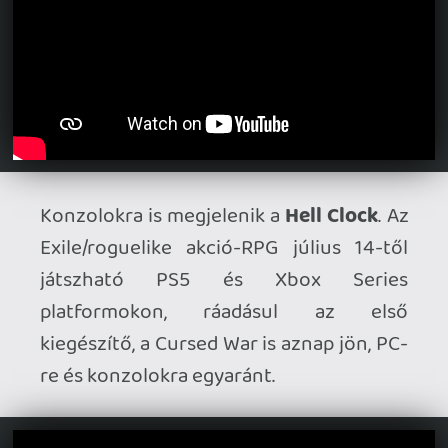
érkező Elden Ring: Tarnished Edition
megjelenési dátuma
. A
közönségkedvenc cím Nintendo
megjelenése tartalmzni fogja a Shadow
of the Erdtree expanziót is, új class,
armor és kusztomizációs lehetőségekkel.
Megjelenés:
augusztus 28-án
.