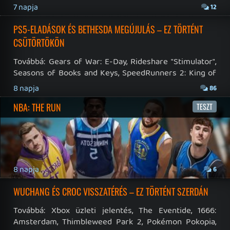
19 éve videójáték minden nap! Copyright 365 Media Kft
Impresszum
|
Hirdetési ajánlatunk
|
Felhasználási feltételek
|
Adatvédelmi elveink
|
Sütik
Hírek
|
Cikkek
|
Podcastok
|
Blogok
|
Gaming Fórum
|
Offtopic Fórum
RSS
|
Blog RSS
|
Podcast RSS
|
Instagram
|
Youtube
|
Facebook
|
Twitter
|
Patreon