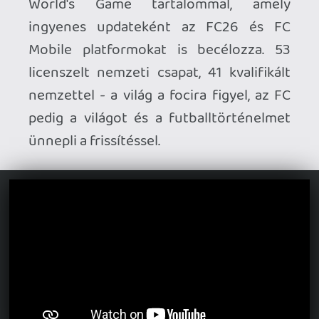
Friss vlogon a Subnautica 2.
Nemrég
merülhettünk a korai hozzáféréssel, de a
kontentnek még csak a felszínét láttuk. A
játék további tartalmi frissítéseiről szól a
videó, külön kiemelve a játékosok általi
visszajelzések fontosságát.