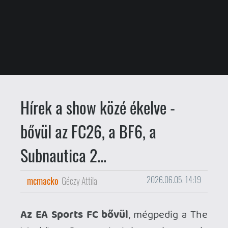
Hírek a show közé ékelve -
bővül az FC26, a BF6, a
Subnautica 2...
mcmacko
Géczy Attila
2026.06.05. 14:19
Az EA Sports FC bővül
, mégpedig a The
World's Game tartalommal, amely
ingyenes updateként az FC26 és FC
Mobile platformokat is becélozza. 53
licenszelt nemzeti csapat, 41 kvalifikált
nemzettel - a világ a focira figyel, az FC
pedig a világot és a futballtörténelmet
ünnepli a frissítéssel.