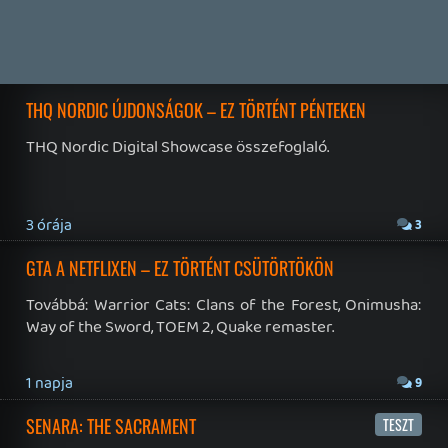
4 napja
7
IAN LIVINGSTONE - A VÉR-SZIGET LABIRINTUSA
KÖNYV
4 napja
2
DENSHATTACK!
TESZT
5 napja
9
A SONY MARAD A TERVNÉL – EZ TÖRTÉNT PÉNTEKEN
Továbbá: CloverPit, Marvel Tokon: Fighting Souls.
7 napja
12
PS5-ELADÁSOK ÉS BETHESDA MEGÚJULÁS – EZ TÖRTÉNT