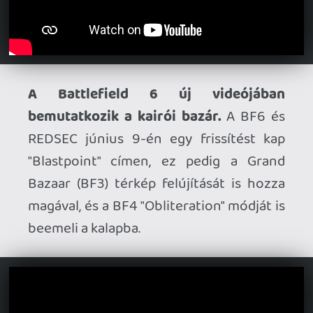
Konzolokra is megjelenik a
Hell Clock
. Az
Exile/roguelike akció-RPG július 14-től
játszható PS5 és Xbox Series
platformokon, ráadásul az első
kiegészítő, a Cursed War is aznap jön, PC-
re és konzolokra egyaránt.
Megvan végre a Nintendo Switch 2-re