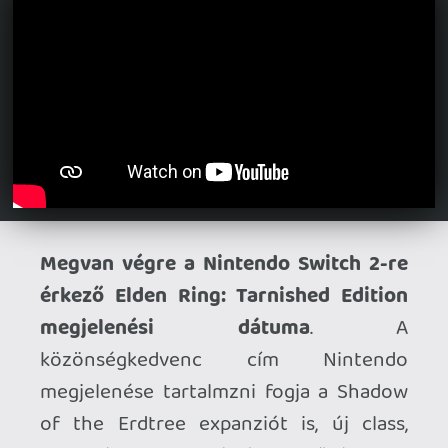
Ahhoz, hogy te is hozzászólj, be kell
jelentkezned!