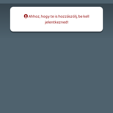
2 napja
2
CORSAIR CLIPPER PRO MINI 60 - KICSI, DE ERŐS
TESZT
2 napja
5
FIRE EMBLEM: FORTUNE'S WEAVE DIRECT, MAFIA: THE OLD
COUNTRY DLC – EZ TÖRTÉNT KEDDEN
Továbbá: Crimson Moon, The Walking Dead: Streets of
Survival, Endless Legend II.
3 napja
4
GAME PASS: AUGUSZTUS ELSŐ HETEI
A Beast of Reincarnation premier árnyékában ezúttal
inkább a Premium előfizetők könyvtára növekedik majd
a következő néhány napban.
3 napja
7
HETI MEGJELENÉSEK | 2026 #32
PREMIER