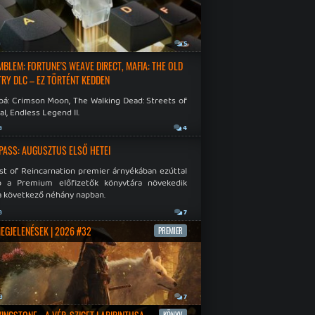
a
5
EMBLEM: FORTUNE'S WEAVE DIRECT, MAFIA: THE OLD
RY DLC – EZ TÖRTÉNT KEDDEN
bá: Crimson Moon, The Walking Dead: Streets of
al, Endless Legend II.
a
4
PASS: AUGUSZTUS ELSŐ HETEI
st of Reincarnation premier árnyékában ezúttal
b a Premium előfizetők könyvtára növekedik
a következő néhány napban.
a
7
MEGJELENÉSEK | 2026 #32
PREMIER
a
7