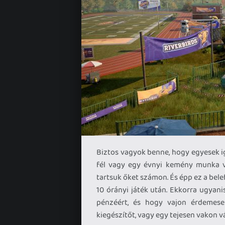
Biztos vagyok benne, hogy egyesek igé
fél vagy egy évnyi kemény munka vá
tartsuk őket számon. És épp ez a bele
10 órányi játék után. Ekkorra ugyan
pénzéért, és hogy vajon érdemese
kiegészítőt, vagy egy tejesen vakon v