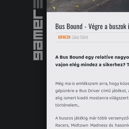
Bus Bound - Végre a buszok i
KR4K3N
Gábor Bálint
A Bus Bound egy relatíve nagyo
vajon elég mindez a sikerhez? 
Még ma is emlékszem arra, hogy köze
gépünkre a Bus Driver című játékot, a
alig ismert kiadó mostanra világszert
történelem...
A buszos játékig már több versenyzős
Racers, Midtown Madness és hasonló