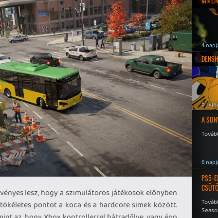
IAN L
4 napj
DENSH
5 napj
A SON
Tovább
6 napj
PS5-E
CSÜT
vényes lesz, hogy a szimulátoros játékosok előnyben
Tovább
tökéletes pontot a koca és a hardcore simek között.
Seaso
mint az, hogy Xbox kontrollerrel hátradőlve, vagy épp