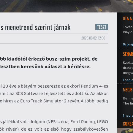
GTA A
s menetrend szerint járnak
TESZT
Tovább
Way o
2026.06.02. 12:00
16 órá
SENAR
bb kiadótól érkező busz-szim projekt, de
Szekt
Tesztben keresünk választ a kérdésre.
óceán
megva
becsa
1 napj
l 20 éve a bátyám beszerezte az akkori Pentium 4-es
MEGJE
mit az SCS Software fejlesztett és adott ki. Az akkor
Benne
e híres az Euro Truck Simulator 2 révén. A többi pedig
The En
1 napj
 játékkal volt dolgom (NFS széria, Ford Racing, LEGO
CORSAI
k révén), de ez volt az első, hogy szabálykövetően