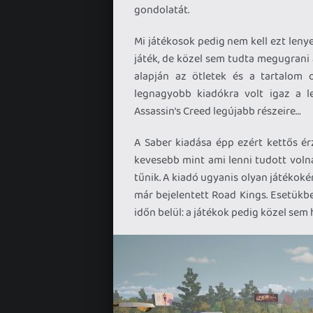
gondolatát.
Mi játékosok pedig nem kell ezt leny
játék, de közel sem tudta megugrani 
alapján az ötletek és a tartalom 
legnagyobb kiadókra volt igaz a l
Assassin’s Creed legújabb részeire…
A Saber kiadása épp ezért kettős ér
kevesebb mint ami lenni tudott volna
tűnik. A kiadó ugyanis olyan játékoké
már bejelentett Road Kings. Esetükbe
időn belül: a játékok pedig közel sem