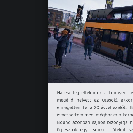
Ha esetleg eltekintek a könnyen ja
megálló helyett az utasok), akk
emlegettem fel a 20 évvel ezelőtti B
ismerhettem meg, méghozzá a korhoz 
Bound azonban sajnos bizonyítja, ho
fejlesztők egy csonkolt játékot s