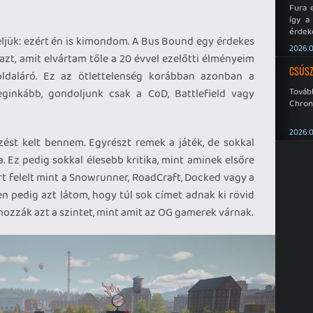
Fura 
így a
érdeke
eljük: ezért én is kimondom. A Bus Bound egy érdekes
a Xeno
2026.0
éppen
azt, amit elvártam tőle a 20 évvel ezelőtti élményeim
CSÚSZ
oldaláró. Ez az ötlettelenség korábban azonban a
Tová
eginkább, gondoljunk csak a CoD, Battlefield vagy
Chroni
2026.0
zést kelt bennem. Egyrészt remek a játék, de sokkal
. Ez pedig sokkal élesebb kritika, mint aminek elsőre
rt felelt mint a Snowrunner, RoadCraft, Docked vagy a
n pedig azt látom, hogy túl sok címet adnak ki rövid
 hozzák azt a szintet, mint amit az OG gamerek várnak.