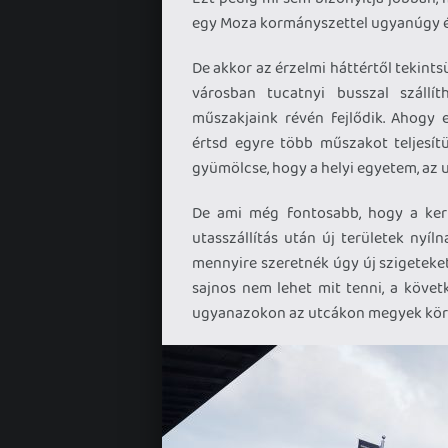
egy Moza kormányszettel ugyanúgy él
De akkor az érzelmi háttértől tekints
városban tucatnyi busszal szállí
műszakjaink révén fejlődik. Ahogy 
értsd egyre több műszakot teljesít
gyümölcse, hogy a helyi egyetem, az u
De ami még fontosabb, hogy a kerü
utasszállítás után új területek nyí
mennyire szeretnék úgy új szigeteket
sajnos nem lehet mit tenni, a követ
ugyanazokon az utcákon megyek körbe