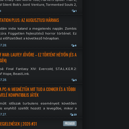
d Silent Bob's Joint Venture, Tormented Souls 2,
e Room in Hell, Slain 2: The Beast Within.
a
1
TATION PLUS: AZ AUGUSZTUSI HÁRMAS
idám indie kaland a megjelenés napján. Zombis
túra. Független fejlesztésű horror történet. Ez
az előfizetőket a következő hónapban.
7.28.
6
F WAR: LAUFEY JÖVŐRE – EZ TÖRTÉNT HÉTFŐN (ÉS A
GÉN)
á: Final Fantasy XIV: Evercold, S.T.A.L.K.E.R.2:
f Hope, BeastLink.
7.28.
5
A PC-N: MEGNÉZTÜK MIT TUD A CONKER ÉS A TÖBBI
AFELÉ KOMPATIBILIS JÁTÉK
múlt időszak turbulens eseményeit követően
is enyhítő szellőt hozott a levegőbe, mikor a
oft bejelentette, hogy PC-re is kiterjesztik az
7.27.
23
Original visszafelé kompatibilitást. Lássuk,
 jutottak...
MEGJELENÉSEK | 2026 #31
PREMIER