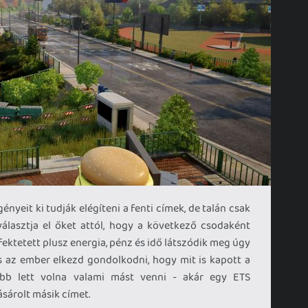
nyeit ki tudják elégíteni a fenti címek, de talán csak
lasztja el őket attól, hogy a következő csodaként
fektetett plusz energia, pénz és idő látszódik meg úgy
is az ember elkezd gondolkodni, hogy mit is kapott a
bb lett volna valami mást venni - akár egy ETS
ásárolt másik címet.