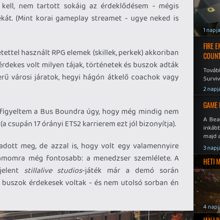
kell, nem tartott sokáig az érdeklődésem - mégis
kát. (Mint korai gameplay streamet - ugye neked is
1 napj
FIRE 
ettel használt RPG elemek (skillek, perkek) akkoriban
COUNT
dekes volt milyen tájak, történetek és buszok adták
Továb
erű városi járatok, hegyi hágón átkelő coachok vagy
Surviv
2 napj
GAME 
lfigyeltem a Bus Boundra úgy, hogy még mindig nem
A Bea
(a csupán 17 órányi ETS2 karrierem ezt jól bizonyítja).
inkáb
majd 
adott meg, de azzal is, hogy volt egy valamennyire
3 napj
zámomra még fontosabb: a menedzser szemlélete. A
HETI 
gjelent
stillalive studios
-játék már a demó során
a buszok érdekesek voltak - és nem utolsó sorban én
4 napj