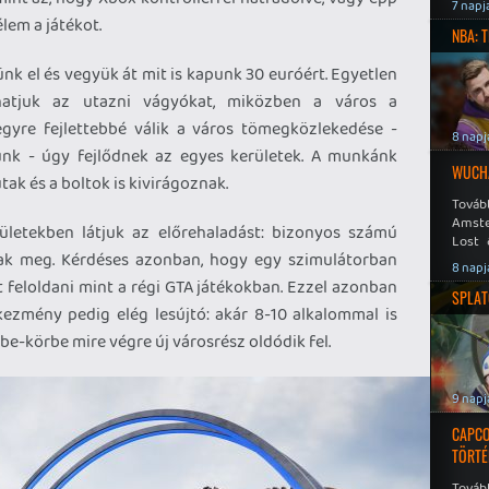
Speed
7 napj
em a játékot.
NBA: 
ünk el és vegyük át mit is kapunk 30 euróért. Egyetlen
thatjuk az utazni vágyókat, miközben a város a
egyre fejlettebbé válik a város tömegközlekedése -
8 napj
ünk - úgy fejlődnek az egyes kerületek. A munkánk
WUCHA
tak és a boltok is kivirágoznak.
Továb
Amste
letekben látjuk az előrehaladást: bizonyos számú
Lost 
lnak meg. Kérdéses azonban, hogy egy szimulátorban
Never
8 napj
 feloldani mint a régi GTA játékokban. Ezzel azonban
SPLAT
kezmény pedig elég lesújtó: akár 8-10 alkalommal is
-körbe mire végre új városrész oldódik fel.
9 napj
CAPCO
TÖRTÉ
Tovább