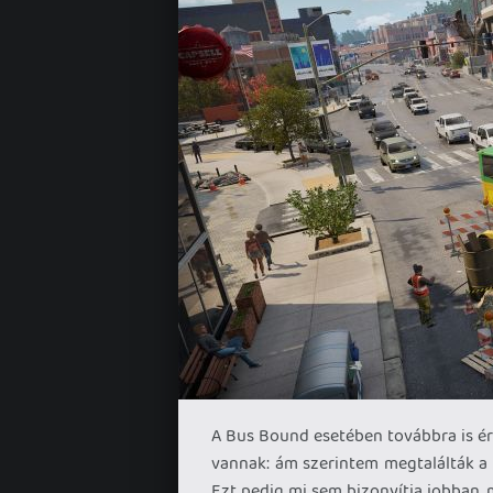
A Bus Bound esetében továbbra is ér
vannak: ám szerintem megtalálták a 
Ezt pedig mi sem bizonyítja jobban, 