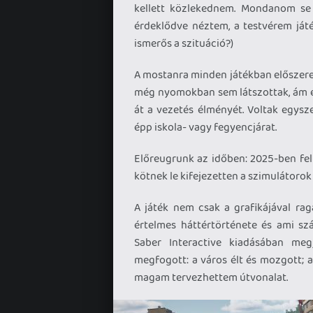
kellett közlekednem. Mondanom se 
érdeklődve néztem, a testvérem játé
ismerős a szituáció?)
A mostanra minden játékban előszeret
még nyomokban sem látszottak, ám ér
át a vezetés élményét. Voltak egysz
épp iskola- vagy fegyencjárat.
Előreugrunk az időben: 2025-ben fe
kötnek le kifejezetten a szimulátorok 
A játék nem csak a grafikájával rag
értelmes háttértörténete és ami s
Saber Interactive kiadásában me
megfogott: a város élt és mozgott; 
magam tervezhettem útvonalat.