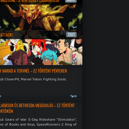
IVINGSTONE - A VÉR-SZIGET LABIRINTUSA
KÖNYV
a
2
ATTACK!
TESZT
a
9
Y MARAD A TERVNÉL – EZ TÖRTÉNT PÉNTEKEN
á: CloverPit, Marvel Tokon: Fighting Souls.
a
12
LADÁSOK ÉS BETHESDA MEGÚJULÁS – EZ TÖRTÉNT
ÖRTÖKÖN
á: Gears of War: E-Day, Rideshare "Stimulator",
ns of Books and Keys, SpeedRunners 2: King of