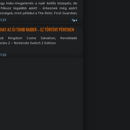
egy Halo-megjelenés a nyár kellős közepén, de
 fókusz legalább adott - érkeznek még azért
sségek, mint például a The Relic: First Guardian,
blade Chronicles 2 és a Dispatch új átiratai vagy
7.27.
4
 a Mistfall Hunter
HAT AZ ÚJ TOMB RAIDER – EZ TÖRTÉNT PÉNTEKEN
bbá: Kingdom Come Salvation, Xenoblade
cles 2 – Nintendo Switch 2 Edition.
7.25.