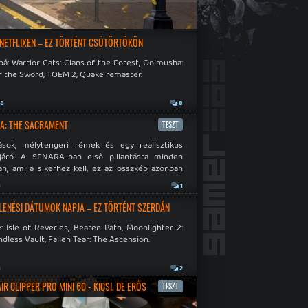
 NETFLIXEN – EZ TÖRTÉNT CSÜTÖRTÖKÖN
á: Warrior Cats: Clans of the Forest, Onimusha:
f the Sword, TOEM 2, Quake remaster.
ja
8
A: THE SACRAMENT
TESZT
ások, mélytengeri rémek és egy realisztikus
járó. A SENARA-ban első pillantásra minden
n, ami a sikerhez kell, ez az összkép azonban
pós.
a
1
LENÉSI DÁTUMOK NAPJA – EZ TÖRTÉNT SZERDÁN
: Isle of Reveries, Beaten Path, Moonlighter 2:
dless Vault, Fallen Tear: The Ascension.
a
2
R CLIPPER PRO MINI 60 - KICSI, DE ERŐS
TESZT