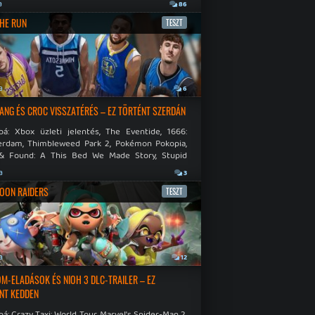
.
a
86
THE RUN
TESZT
a
6
NG ÉS CROC VISSZATÉRÉS – EZ TÖRTÉNT SZERDÁN
bá: Xbox üzleti jelentés, The Eventide, 1666:
rdam, Thimbleweed Park 2, Pokémon Pokopia,
& Found: A This Bed We Made Story, Stupid
 Dies.
a
3
OON RAIDERS
TESZT
a
12
M-ELADÁSOK ÉS NIOH 3 DLC-TRAILER – EZ
NT KEDDEN
á: Crazy Taxi: World Tour, Marvel's Spider-Man 2,