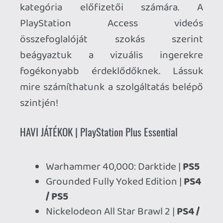
Warhammer 40,000: Darktide |
PS5
Grounded Fully Yoked Edition |
PS4
/ PS5
Nickelodeon All Star Brawl 2 |
PS4 /
PS5
A fenti PlayStation Plus Havi játékok
2026. június 2
-től válnak elérhetővé a
PlayStation Plus Essential vagy ettől
magasabb kategória előfizetői számára.