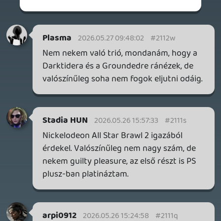
Évente belefutok 2x 3x ilyenbe.
MEGJELENÉSI DÁTUMOK NAPJA – EZ TÖRTÉNT SZERDÁN
Benne: Isle of Reveries, Beaten Path, Moonlighter 2: The
Endless Vault, Fallen Tear: The Ascension.
23 perce