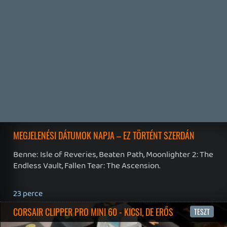
2 napja
7
IAN LIVINGSTONE - A VÉR-SZIGET LABIRINTUSA
KÖNYV
2 napja
2
DENSHATTACK!
TESZT
3 napja
9
A SONY MARAD A TERVNÉL – EZ TÖRTÉNT PÉNTEKEN
Továbbá: CloverPit, Marvel Tokon: Fighting Souls.
5 napja
12
PS5-ELADÁSOK ÉS BETHESDA MEGÚJULÁS – EZ TÖRTÉNT
CSÜTÖRTÖKÖN