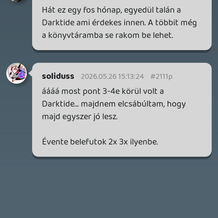
CORSAIR CLIPPER PRO MINI 60 - KICSI, DE ERŐS
TESZT
7 órája
FIRE EMBLEM: FORTUNE'S WEAVE DIRECT, MAFIA: THE OLD
COUNTRY DLC – EZ TÖRTÉNT KEDDEN
Továbbá: Crimson Moon, The Walking Dead: Streets of
Survival, Endless Legend II.
1 napja
3
GAME PASS: AUGUSZTUS ELSŐ HETEI
A Beast of Reincarnation premier árnyékában ezúttal
inkább a Premium előfizetők könyvtára növekedik majd
a következő néhány napban.
1 napja
7
HETI MEGJELENÉSEK | 2026 #32
PREMIER