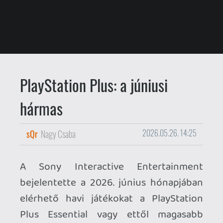
PlayStation Plus: a júniusi
hármas
sQr
Nagy Csaba
2026.05.26. 14:25
A Sony Interactive Entertainment
bejelentette a 2026. június hónapjában
elérhető havi játékokat a PlayStation
Plus Essential vagy ettől magasabb
kategória előfizetői számára. A
PlayStation Access videós
összefoglalóját szokás szerint
beágyaztuk a vizuális ingerekre
fogékonyabb érdeklődőknek. Lássuk
mire számíthatunk a szolgáltatás belépő
szintjén!
HAVI JÁTÉKOK | PlayStation Plus Essential