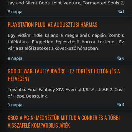
Hírek
|
Cikkek
|
Podcastok
|
Blogok
|
Gaming Fórum
|
Offtopic Fórum
RSS
|
Blog RSS
|
Podcast RSS
|
Instagram
|
Youtube
|
Facebook
|
Twitter
|
Patreon