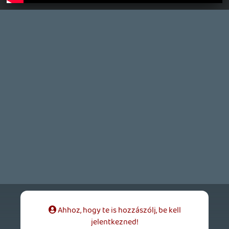
Darktidera és a Groundedre ránézek, de
valószínűleg soha nem fogok eljutni odáig.
Stadia HUN
2026.05.26 15:57:33
#2111s
Nickelodeon All Star Brawl 2 igazából
érdekel. Valószínűleg nem nagy szám, de
nekem guilty pleasure, az első részt is PS
plusz-ban platináztam.
arpi0912
2026.05.26 15:24:58
#2111q
Hát ez egy fos hónap, egyedül talán a
Darktide ami érdekes innen. A többit még
a könyvtáramba se rakom be lehet.
soliduss
2026.05.26 15:13:24
#2111p
áááá most pont 3-4e körül volt a
Darktide... majdnem elcsábúltam, hogy
majd egyszer jó lesz.