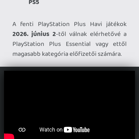
Ahhoz, hogy te is hozzászólj, be kell
jelentkezned!
Plasma
2026.05.27 09:48:02
#2112w
Nem nekem való trió, mondanám, hogy a