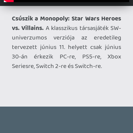
Ahhoz, hogy te is hozzászólj, be kell
jelentkezned!
Adibadi
2026.05.24 10:24:43
#210xz
A Kidbash gameplay-től kifolyt a szemem.