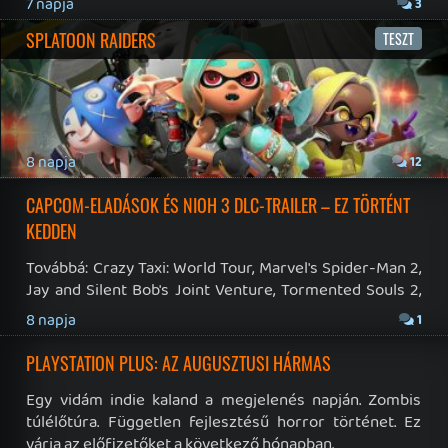
19 éve videójáték minden nap! Copyright 365 Media Kft
Impresszum
|
Hirdetési ajánlatunk
|
Felhasználási feltételek
|
Adatvédelmi elveink
|
Sütik
Hírek
|
Cikkek
|
Podcastok
|
Blogok
|
Gaming Fórum
|
Offtopic Fórum
RSS
|
Blog RSS
|
Podcast RSS
|
Instagram
|
Youtube
|
Facebook
|
Twitter
|
Patreon