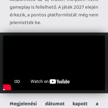
Megjelenési dátumot kapott a
Moldwasher.
Aki gerjed a cozy takarítós
játékokra, az készülhet egy jó kis
hűtőpucolásra, június 23-án ugyanis a
legkülönfélébb eszközökkel és
tisztítószerekkel eshetünk neki a
fridzsider kipucolásának PC-n.