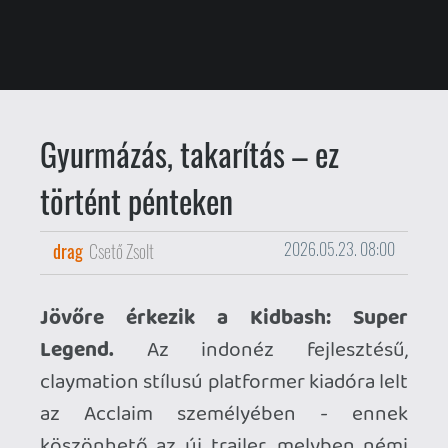
Gyurmázás, takarítás – ez
történt pénteken
drag
Csető Zsolt
2026.05.23. 08:00
Jövőre érkezik a Kidbash: Super
Legend.
Az indonéz fejlesztésű,
claymation stílusú platformer kiadóra lelt
az Acclaim személyében - ennek
köszönhető az új trailer, melyben némi
gameplay is fellelhető. A játék 2027 elején
érkezik, a pontos platformlistát még nem
jelentették be.