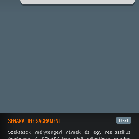
FIRE EMBLEM: FORTUNE'S WEAVE DIRECT, MAFIA: THE OLD
COUNTRY DLC – EZ TÖRTÉNT KEDDEN
Továbbá: Crimson Moon, The Walking Dead: Streets of
Survival, Endless Legend II.
1 napja
4
GAME PASS: AUGUSZTUS ELSŐ HETEI
A Beast of Reincarnation premier árnyékában ezúttal
inkább a Premium előfizetők könyvtára növekedik majd
a következő néhány napban.
2 napja
7
HETI MEGJELENÉSEK | 2026 #32
PREMIER
3 napja
7
IAN LIVINGSTONE - A VÉR-SZIGET LABIRINTUSA
KÖNYV