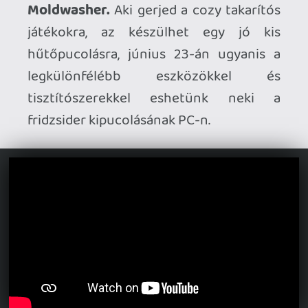
Csúszik a Monopoly: Star Wars Heroes
vs. Villains.
A klasszikus társasjáték SW-
univerzumos verziója az eredetileg
tervezett június 11. helyett csak június
30-án érkezik PC-re, PS5-re, Xbox
Seriesre, Switch 2-re és Switch-re.