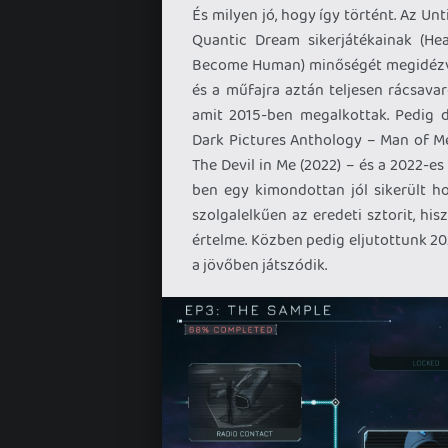
És milyen jó, hogy így történt. Az Un
Quantic Dream sikerjátékainak (He
Become Human) minőségét megidézve l
és a műfajra aztán teljesen rácsava
amit 2015-ben megalkottak. Pedig 
Dark Pictures Anthology – Man of Med
The Devil in Me (2022) – és a 2022-es
ben egy kimondottan jól sikerült ho
szolgalelkűen az eredeti sztorit, his
értelme. Közben pedig eljutottunk 202
a jövőben játszódik.