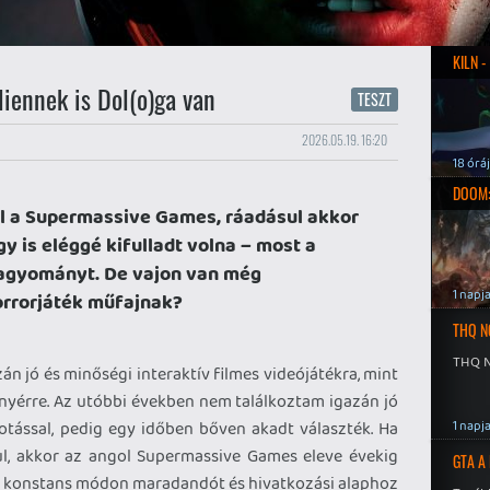
KILN 
liennek is Dol(o)ga van
TESZT
2026.05.19. 16:20
18 órá
DOOM:
l a Supermassive Games, ráadásul akkor
y is eléggé kifulladt volna – most a
 hagyományt. De vajon van még
1 napj
horrorjáték műfajnak?
THQ N
THQ N
n jó és minőségi interaktív filmes videójátékra, mint
enyérre. Az utóbbi években nem találkoztam igazán jó
otással, pedig egy időben bőven akadt választék. Ha
1 napj
ul, akkor az angol Supermassive Games eleve évekig
GTA A
ült konstans módon maradandót és hivatkozási alaphoz