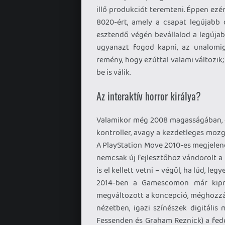
illő produkciót teremteni. Éppen ezé
8020-ért, amely a csapat legújabb
esztendő végén bevállalod a legújab
ugyanazt fogod kapni, az unalomig
remény, hogy ezúttal valami változik;
be is válik.
Az interaktív horror királya?
Valamikor még 2008 magasságában, el
kontroller, avagy a kezdetleges mozg
A PlayStation Move 2010-es megjelen
nemcsak új fejlesztőhöz vándorolt a 
is el kellett vetni – végül, ha lúd, le
2014-ben a Gamescomon már kiprób
megváltozott a koncepció, méghozzá 
nézetben, igazi színészek digitális 
Fessenden és Graham Reznick) a fedé