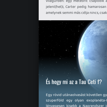
világűrben: egy meteorit csapódik a
jelent(het)i, Carter pedig hamarosa
amelynek semmi más célja nincs, csak 
És hogy mi az a Tau Ceti f?
Egy rövid utánaolvasást követően gyo
szuperföld egy olyan exoplanéta
lényegesen kisebb a Naprendszer j