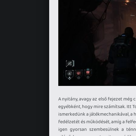
A nyitány, avagy az első fejezet még
egyébként, hogy mire számítsak. Itt T
ismerkedünk a játékmechanikával, a ha
fedélzetét és működését, amíg a fel
igen gyorsan szembesülnek a ténny