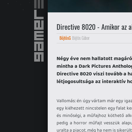
Directive 8020 - Amikor az a
BöjtösG
Böjtös Gábor
Négy éve nem hallatott magáró
mintha a Dark Pictures Antholog
Directive 8020 viszi tovább a
létjogosultsága az interaktív 
Vallomás: én úgy vártam már egy igazá
egy kiéhezett nincstelen egy falat k
és minőségi, a műfajhoz köthető alk
pedig a horror műfajt vesszük alap
uralta a piacot, még ha nem is siker