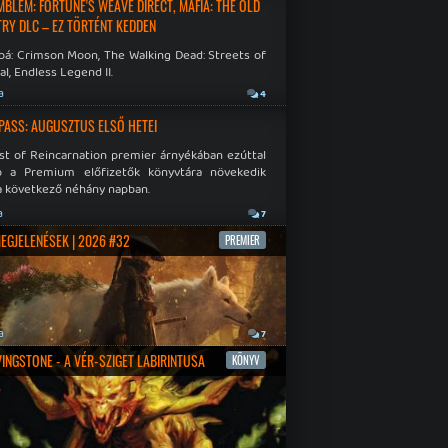
EMBLEM: FORTUNE'S WEAVE DIRECT, MAFIA: THE OLD
RY DLC – EZ TÖRTÉNT KEDDEN
bá: Crimson Moon, The Walking Dead: Streets of
al, Endless Legend II.
a
4
PASS: AUGUSZTUS ELSŐ HETEI
st of Reincarnation premier árnyékában ezúttal
b a Premium előfizetők könyvtára növekedik
a következő néhány napban.
a
7
MEGJELENÉSEK | 2026 #32
PREMIER
a
7
IVINGSTONE - A VÉR-SZIGET LABIRINTUSA
KÖNYV