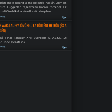
idám indie kaland a megjelenés napján. Zombis
túra. Független fejlesztésű horror történet. Ez
az előfizetőket a következő hónapban.
7.28.
6
F WAR: LAUFEY JÖVŐRE – EZ TÖRTÉNT HÉTFŐN (ÉS A
GÉN)
á: Final Fantasy XIV: Evercold, S.T.A.L.K.E.R.2:
f Hope, BeastLink.
7.28.
5