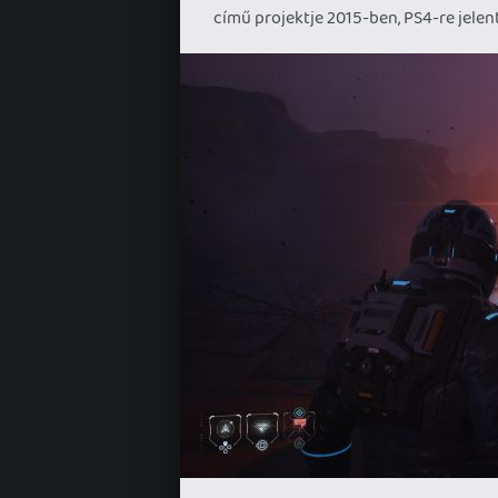
című projektje 2015-ben, PS4-re jelen