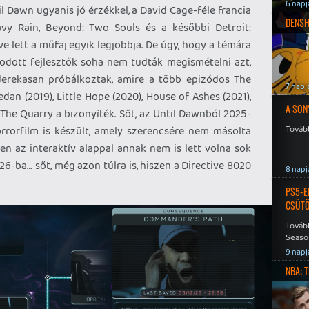
6 napj
til Dawn ugyanis jó érzékkel, a David Cage-féle francia
DENSH
avy Rain, Beyond: Two Souls és a későbbi Detroit:
ett a műfaj egyik legjobbja. De úgy, hogy a témára
rodott fejlesztők soha nem tudták megismételni azt,
derekasan próbálkoztak, amire a több epizódos The
7 napj
an (2019), Little Hope (2020), House of Ashes (2021),
A SON
 The Quarry a bizonyíték. Sőt, az Until Dawnból 2025-
Tovább
rrorfilm is készült, amely szerencsére nem másolta
zen az interaktív alappal annak nem is lett volna sok
6-ba… sőt, még azon túlra is, hiszen a Directive 8020
8 napj
PS5-E
CSÜT
Tovább
Seaso
Speed
9 napj
NBA: 