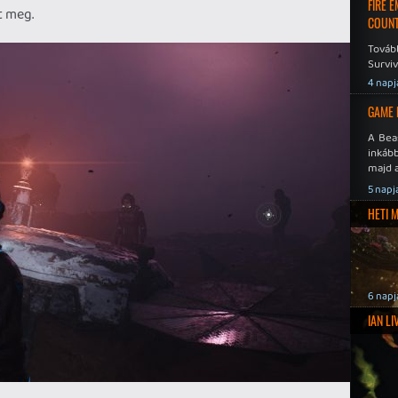
FIRE 
t meg.
COUNT
Továb
Surviv
4 napj
GAME 
A Bea
inkáb
majd 
5 napj
HETI 
6 napj
IAN L