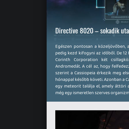
Directive 8020 – sokadik uta
Egészen pontosan a közeljövőben, am
pedig kezd kifogyni az időből. De 12
Corinth Corporation két csillagkö
Andromedát. A cél az, hogy felfedez
szerint a Cassiopeia érkezik meg el
hónappal később követi. Azonban a C
egy meteorit találja el, amely áttör
még egy ismeretlen szerves organizmus