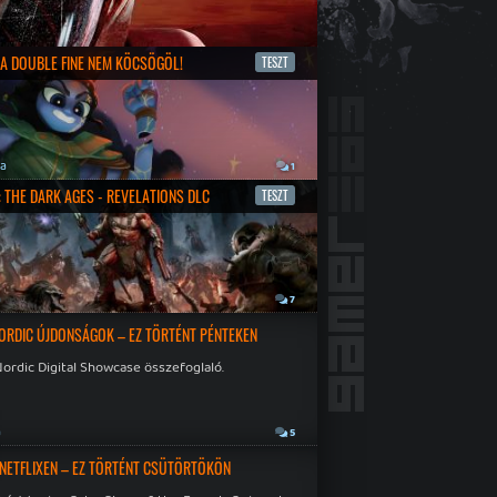
- A DOUBLE FINE NEM KÖCSÖGÖL!
TESZT
ja
1
 THE DARK AGES - REVELATIONS DLC
TESZT
a
7
ORDIC ÚJDONSÁGOK – EZ TÖRTÉNT PÉNTEKEN
ordic Digital Showcase összefoglaló.
a
5
 NETFLIXEN – EZ TÖRTÉNT CSÜTÖRTÖKÖN