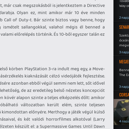
Tovább
rt, már csak megszokásból is jelentkeztem a Directive
Way o
 darabja. Olyan ez, mint amikor már 10 éve minden
2 napj
b Call of Duty-t. Bár szinte biztos vagy benne, hogy
 ismételt sallangokkal, valahol mégis él benned a
SENAR
 valami előrelépés történik. És 10-ből egyszer talán ez
Szekt
óceán
megva
becsa
3 napj
MEGJE
ső körben PlayStation 3-ra indult meg egy, a Move-
Benne
The En
ásérzékelés kiaknázását célzó videójáték fejlesztése.
ésére azonban ebből végül semmi nem lett, sőt idővel
3 napj
lehetőség, de az eredetileg belső nézetes koncepciót
CORSAI
gyen kövér alapon szinte a teljes elképzelés dőlt: amikor
álható változatban került elém, szinte teljesen
kimondottan előnyére. Merthogy a játék végül külső
másaival, és két valódi horrorfilmes alkotóval (Larry
4 napj
lzeten készült el: a Supermassive Games Until Dawn