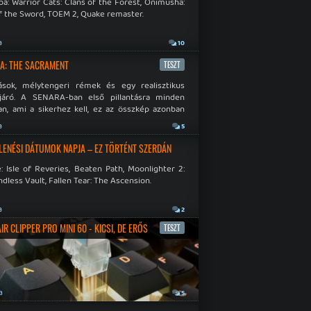
á: Warrior Cats: Clans of the Forest, Onimusha:
f the Sword, TOEM 2, Quake remaster.
a
10
A: THE SACRAMENT
TESZT
ások, mélytengeri rémek és egy realisztikus
járó. A SENARA-ban első pillantásra minden
n, ami a sikerhez kell, ez az összkép azonban
pós.
a
5
LENÉSI DÁTUMOK NAPJA – EZ TÖRTÉNT SZERDÁN
: Isle of Reveries, Beaten Path, Moonlighter 2:
dless Vault, Fallen Tear: The Ascension.
a
2
R CLIPPER PRO MINI 60 - KICSI, DE ERŐS
TESZT
a
5