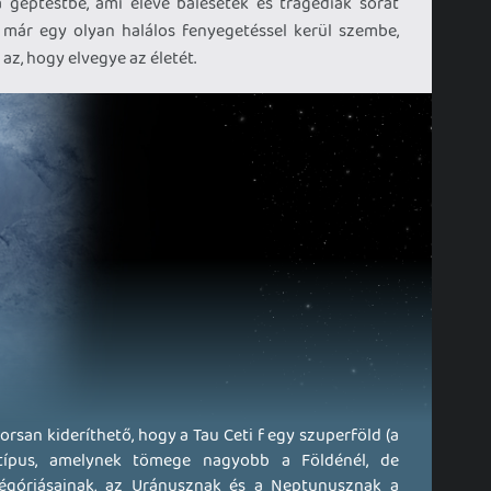
 géptestbe, ami eleve balesetek és tragédiák sorát
n már egy olyan halálos fenyegetéssel kerül szembe,
az, hogy elvegye az életét.
rsan kideríthető, hogy a Tau Ceti f egy szuperföld (a
-típus, amelynek tömege nagyobb a Földénél, de
égóriásainak, az Uránusznak és a Neptunusznak a