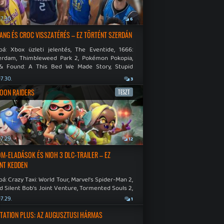
7.30.
6
NG ÉS CROC VISSZATÉRÉS – EZ TÖRTÉNT SZERDÁN
bá: Xbox üzleti jelentés, The Eventide, 1666:
rdam, Thimbleweed Park 2, Pokémon Pokopia,
& Found: A This Bed We Made Story, Stupid
 Dies.
7.30.
3
OON RAIDERS
TESZT
7.29.
12
M-ELADÁSOK ÉS NIOH 3 DLC-TRAILER – EZ
NT KEDDEN
á: Crazy Taxi: World Tour, Marvel's Spider-Man 2,
d Silent Bob's Joint Venture, Tormented Souls 2,
e Room in Hell, Slain 2: The Beast Within.
7.29.
1
TATION PLUS: AZ AUGUSZTUSI HÁRMAS