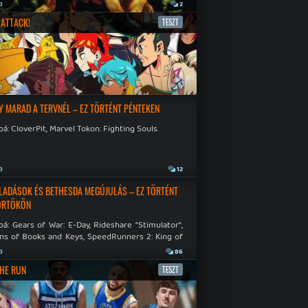
a
2
ATTACK!
TESZT
a
9
Y MARAD A TERVNÉL – EZ TÖRTÉNT PÉNTEKEN
á: CloverPit, Marvel Tokon: Fighting Souls.
a
12
LADÁSOK ÉS BETHESDA MEGÚJULÁS – EZ TÖRTÉNT
ÖRTÖKÖN
á: Gears of War: E-Day, Rideshare "Stimulator",
ns of Books and Keys, SpeedRunners 2: King of
.
a
86
THE RUN
TESZT