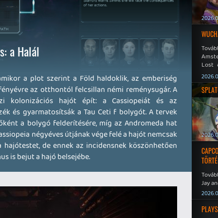
2026.0
WUCHA
s: a Halál
Továb
Amste
Lost 
Never
2026.0
ikor a plot szerint a Föld haldoklik, az emberiség
 fényévre az otthontól felcsillan némi reménysugár. A
SPLAT
zi kolonizációs hajót épít: a Cassiopeiát és az
zék és gyarmatosítsák a Tau Ceti f bolygót. A tervek
sőként a bolygó felderítésére, míg az Andromeda hat
assiopeia négyéves útjának vége felé a hajót nemcsak
2026.0
i a hajótestet, de ennek az incidensnek köszönhetően
CAPCO
 is bejut a hajó belsejébe.
TÖRTÉ
Tovább
Jay an
No Mor
2026.0
PLAYS