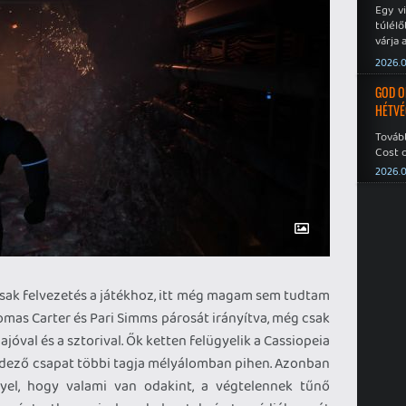
Egy v
túlélő
várja 
2026.0
GOD O
HÉTVÉ
Tovább
Cost o
2026.0
 csak felvezetés a játékhoz, itt még magam sem tudtam
omas Carter és Pari Simms párosát irányítva, még csak
jóval és a sztorival. Ők ketten felügyelik a Cassiopeia
fedező csapat többi tagja mélyálomban pihen. Azonban
el, hogy valami van odakint, a végtelennek tűnő