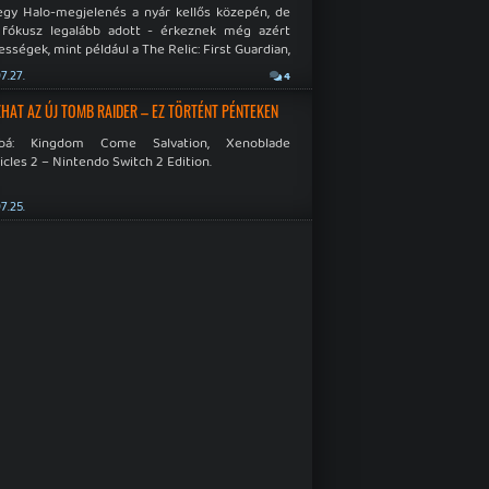
egy Halo-megjelenés a nyár kellős közepén, de
 fókusz legalább adott - érkeznek még azért
sségek, mint például a The Relic: First Guardian,
blade Chronicles 2 és a Dispatch új átiratai vagy
7.27.
4
 a Mistfall Hunter
HAT AZ ÚJ TOMB RAIDER – EZ TÖRTÉNT PÉNTEKEN
bbá: Kingdom Come Salvation, Xenoblade
cles 2 – Nintendo Switch 2 Edition.
7.25.