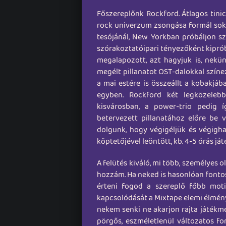
Főszereplőnk Rockford. Átlagos tinic
rock univerzum zsongása formál soks
tesójánál, New Yorkban próbáljon sz
szórakoztatóipari tényezőként kipró
megalapozott, azt hagyjuk is, nekün
megélt pillanatot OST-dalokkal színe
a mai estére is összeállt a kobakjá
egyben. Rockford két legközelebbi
kisvárosban, a power-trio pedig í
betervezett pillanatához előre be 
dolgunk, hogy végigéljük és végigha
köptetőjével leöntött, kb. 4-5 órás ját
A felütés kiváló, mi több, személyes 
hozzám. Ha neked is hasonlóan fontos
érteni fogod a szereplő főbb moti
kapcsolódását a Mixtape elemi élmény
nekem senki ne akarjon rajta játékme
pörgős, eszméletlenül változatos fo