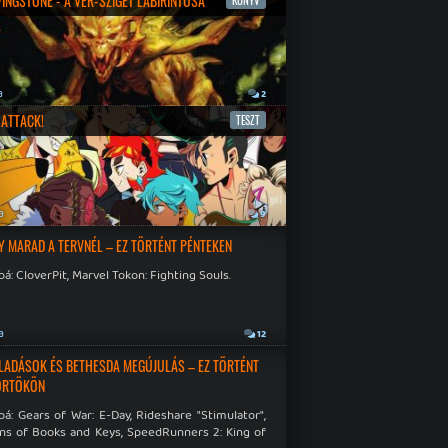
IVINGSTONE - A VÉR-SZIGET LABIRINTUSA
KÖNYV
a
2
ATTACK!
TESZT
a
9
Y MARAD A TERVNÉL – EZ TÖRTÉNT PÉNTEKEN
á: CloverPit, Marvel Tokon: Fighting Souls.
a
12
LADÁSOK ÉS BETHESDA MEGÚJULÁS – EZ TÖRTÉNT
ÖRTÖKÖN
á: Gears of War: E-Day, Rideshare "Stimulator",
ns of Books and Keys, SpeedRunners 2: King of