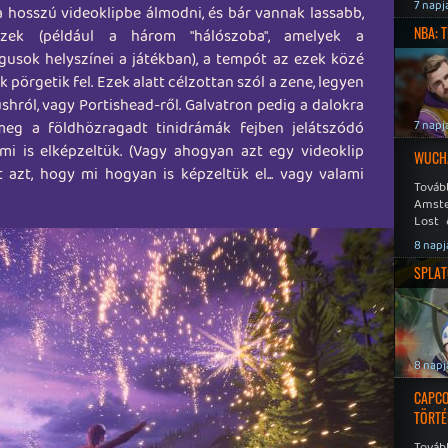
Speed
7 napj
a hosszú videoklipbe álmodni, és bár vannak lassabb,
NBA: 
szek (például a három "hálószoba", amelyek a
usok helyszínei a játékban), a tempót az ezek közé
 pörgetik fel. Ezek alatt célzottan szól a zene, legyen
hról, vagy Portishead-ről. Galvatron pedig a dalokra
eg a földhözragadt tinidrámák fejben jelátszódó
7 napj
mi is elképzeltük. (Vagy ahogyan azt egy videoklip
WUCHA
 azt, hogy mi hogyan is képzeltük el... vagy valami
Továb
Amste
Lost 
Never
8 napj
SPLAT
8 napj
CAPCO
TÖRTÉ
Tovább