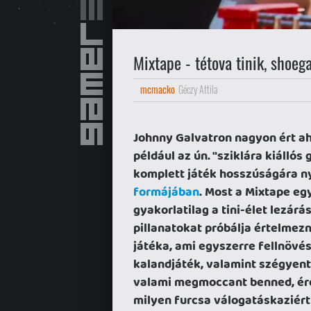
Mixtape - tétova tinik, shoeg
mcmacko
Géczy Attila
Johnny Galvatron nagyon ért ah
például az ún. "sziklára kiállós
komplett játék hosszúságára ny
formájában
. Most a Mixtape eg
gyakorlatilag a tini-élet lezárá
pillanatokat próbálja értelmez
játéka, ami egyszerre fellnövés
kalandjáték, valamint szégyent
valami megmoccant benned, érd
milyen furcsa válogatáskaziért 