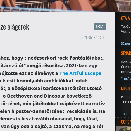
GTA A
aze slágerek
TESZT
Tovább
Way o
2026.05.12. 14:30
32 per
SENAR
hoz, hogy tinédzserkori rock-fantáziáinkat,
Szekt
 gitárszólót" megjátékosítsa. 2021-ben egy
óceán
megva
újtotta ezt az élményt a
The Artful Escape
becsa
11 óráj
y kicsit komolyabb ambíciókkal indul:
sát, a középiskolai barátokkal töltött utolsó
MEGJE
ni a Beethoven and Dinosaur következő
Benne
The En
történet, minijátékokkal csipkézett narratív
elen hipszter-zenetörténeti recskázás is. Ha
1 napj
emes is lesz tovább olvasnod, hogy lásd,
CORSAI
van úgy oda a sajtó, a szakma, na meg a fél