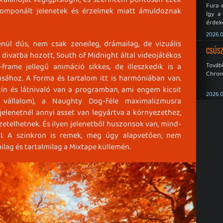
Fura 
omponált jelenetek és érzelmek miatt ámuldoznak
így a
érdeke
a Xeno
2026.0
éppen
nül dús, nem csak zeneileg, drámailag, de vizuális
CSÚSZ
 divatba hozott, South of Midnight által videojátékos
Tová
frame jellegű animáció sikkes, de illeszkedik is a
Chroni
sához. A forma és tartalom itt is harmóniában van.
ín és látnivaló van a programban, ami engem kicsit
2026.0
 vállalom), a Naughty Dog-féle maximalizmusra
jelenetnél annyi asset van legyártva a környezethez,
yzetelhetnek. És ilyen jelenetből huszonsok van, mind-
l. A szinkron is remek, meg úgy alapvetően, nem
ilag és tartalmilag a Mixtape küllemén.