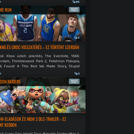
.
a
86
THE RUN
TESZT
a
6
NG ÉS CROC VISSZATÉRÉS – EZ TÖRTÉNT SZERDÁN
bá: Xbox üzleti jelentés, The Eventide, 1666:
rdam, Thimbleweed Park 2, Pokémon Pokopia,
& Found: A This Bed We Made Story, Stupid
 Dies.
a
3
OON RAIDERS
TESZT
a
12
M-ELADÁSOK ÉS NIOH 3 DLC-TRAILER – EZ
NT KEDDEN
á: Crazy Taxi: World Tour, Marvel's Spider-Man 2,