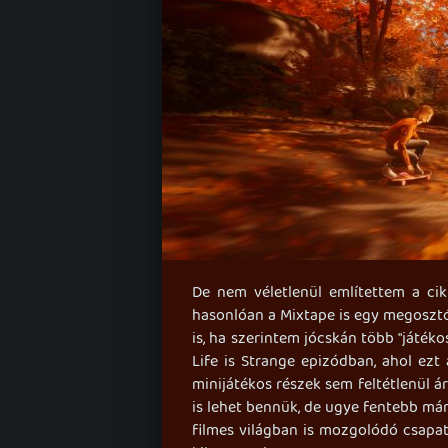
De nem véletlenül említettem a cikk
hasonlóan a Mixtape is egy megosztó
is, ha szerintem jócskán több "játék
Life is Strange epizódban, ahol ez
minijátékos részek sem feltétlenül 
is lehet bennük, de ugye fentebb már 
filmes világban is mozgolódó csapa