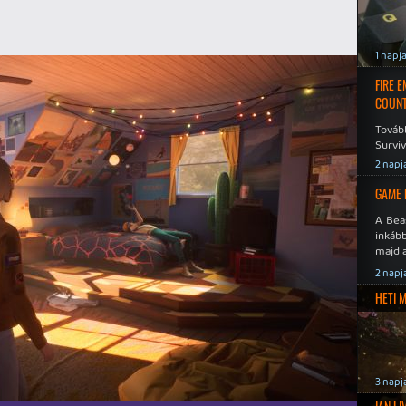
1 napj
FIRE 
COUNT
Továb
Surviv
2 napj
GAME 
A Bea
inkáb
majd 
2 napj
HETI 
3 napj