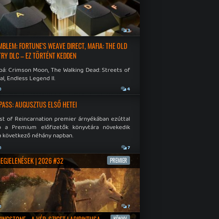
a
3
EMBLEM: FORTUNE'S WEAVE DIRECT, MAFIA: THE OLD
RY DLC – EZ TÖRTÉNT KEDDEN
bá: Crimson Moon, The Walking Dead: Streets of
al, Endless Legend II.
a
4
PASS: AUGUSZTUS ELSŐ HETEI
st of Reincarnation premier árnyékában ezúttal
b a Premium előfizetők könyvtára növekedik
a következő néhány napban.
a
7
MEGJELENÉSEK | 2026 #32
PREMIER
a
7