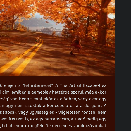
 elején a "fél internetet". A The Artful Escape-hez
 cím, amiben a gameplay háttérbe szorul, még akkor
osság" van benne, mint akár az elődben, vagy akár egy
t amúgy nem szokták a koncepció orrára dörgölni. A
árkádosak, vagy ügyességiek - végletesen rontani nem
említettem is, ez egy narratív cím, a kiadó pedig egy
t, tehát ennek megfelelően érdemes várakozásainkat