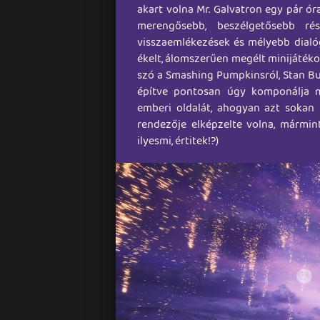
akart volna Mr. Galvatron egy pár ór
merengősebb, beszélgetősebb ré
visszaemlékezések és mélyebb dialóg
ékelt, álomszerűen megélt minijátékok
szó a Smashing Pumpkinsról, Stan Bus
építve pontosan úgy komponálja m
emberi oldalát, ahogyan azt sokan 
rendezője elképzelte volna, mármint
ilyesmi, értitek!?)