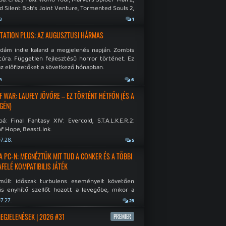
d Silent Bob's Joint Venture, Tormented Souls 2,
e Room in Hell, Slain 2: The Beast Within.
a
1
TATION PLUS: AZ AUGUSZTUSI HÁRMAS
idám indie kaland a megjelenés napján. Zombis
túra. Független fejlesztésű horror történet. Ez
az előfizetőket a következő hónapban.
a
6
F WAR: LAUFEY JÖVŐRE – EZ TÖRTÉNT HÉTFŐN (ÉS A
GÉN)
á: Final Fantasy XIV: Evercold, S.T.A.L.K.E.R.2:
f Hope, BeastLink.
7.28.
5
A PC-N: MEGNÉZTÜK MIT TUD A CONKER ÉS A TÖBBI
AFELÉ KOMPATIBILIS JÁTÉK
múlt időszak turbulens eseményeit követően
is enyhítő szellőt hozott a levegőbe, mikor a
oft bejelentette, hogy PC-re is kiterjesztik az
7.27.
23
Original visszafelé kompatibilitást. Lássuk,
 jutottak...
MEGJELENÉSEK | 2026 #31
PREMIER