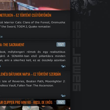
 NETFLIXEN – EZ TÖRTÉNT CSÜTÖRTÖKÖN
á: Warrior Cats: Clans of the Forest, Onimusha:
f the Sword, TOEM 2, Quake remaster.
ce
A: THE SACRAMENT
TESZT
ások, mélytengeri rémek és egy realisztikus
járó. A SENARA-ban első pillantásra minden
n, ami a sikerhez kell, ez az összkép azonban
pós.
a
1
LENÉSI DÁTUMOK NAPJA – EZ TÖRTÉNT SZERDÁN
: Isle of Reveries, Beaten Path, Moonlighter 2:
dless Vault, Fallen Tear: The Ascension.
a
2
R CLIPPER PRO MINI 60 - KICSI, DE ERŐS
TESZT