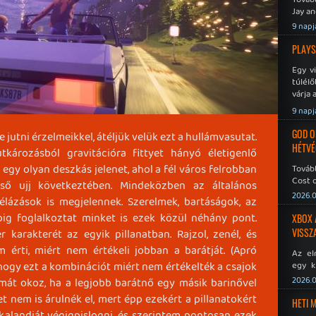
Jay an
No Mor
9 napj
PLAYS
Egy v
túlélő
várja 
9 napj
GOD O
 jutni érzelmeikkel, átéljük velük ezt a hullámvasutat.
HÉTVÉ
tkározásból gravitációra fittyet hányó életigenlő
egy olyan deszkás jelenet, ahol a fél város felrobban
Tovább
Cost o
ső ujj következtében. Mindeközben az általános
2026.0
lázások is megjelennek. Szerelmek, bartáságok, az
pig foglalkoztat minket is ezek közül néhány pont.
XBOX 
VISSZ
 karakterét az egyik pillanatban. Rajzol, zenél, és
 érti, miért nem értékeli jobban a barátját. (Apró
Az el
hogy ezt a kombinációt miért nem értékelték a csajok
egy k
Micros
2026.0
rámát okoz, ha a legjobb barátnő egy másik barinővel
Xbox 
et nem is árulnék el, mert épp ezekért a pillanatokért
meddig
HETI 
alandját végigpislogni, és szerintem pontosan ezek