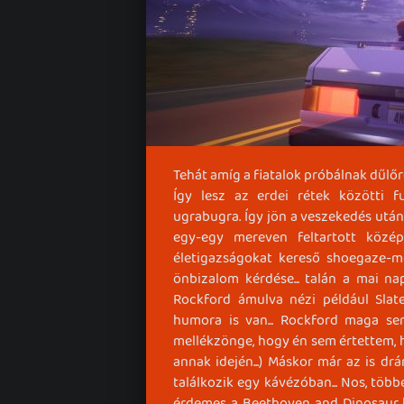
Tehát amíg a fiatalok próbálnak dűlőre
Így lesz az erdei rétek közötti fu
ugrabugra. Így jön a veszekedés után 
egy-egy mereven feltartott közép
életigazságokat kereső shoegaze-mé
önbizalom kérdése... talán a mai na
Rockford ámulva nézi például Slater
humora is van... Rockford maga sem
mellékzönge, hogy én sem értettem, 
annak idején...) Máskor már az is d
találkozik egy kávézóban... Nos, több
érdemes a Beethoven and Dinosaur k