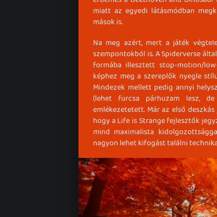
miatt az egyedi látásmódban megk
mások is.
Na meg azért, mert a játék végtele
szempontokból is. A Spiderverse által
formába illesztett stop-motion/low-
képhez meg a szereplők nyegle stílu
Mindezek mellett pedig annyi helysz
(lehet furcsa párhuzam lesz, de
emlékezetetett. Már az első deszkás 
hogy a Life is Strange fejlesztők jeg
mind maximalista kidolgozottságga
nagyon lehet kifogást találni technika