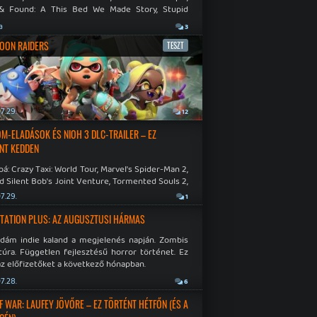
& Found: A This Bed We Made Story, Stupid
 Dies.
a
3
OON RAIDERS
TESZT
7.29.
12
M-ELADÁSOK ÉS NIOH 3 DLC-TRAILER – EZ
NT KEDDEN
á: Crazy Taxi: World Tour, Marvel's Spider-Man 2,
d Silent Bob's Joint Venture, Tormented Souls 2,
e Room in Hell, Slain 2: The Beast Within.
7.29.
1
TATION PLUS: AZ AUGUSZTUSI HÁRMAS
idám indie kaland a megjelenés napján. Zombis
túra. Független fejlesztésű horror történet. Ez
az előfizetőket a következő hónapban.
7.28.
6
F WAR: LAUFEY JÖVŐRE – EZ TÖRTÉNT HÉTFŐN (ÉS A