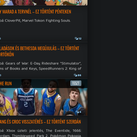
a
9
Y MARAD A TERVNÉL – EZ TÖRTÉNT PÉNTEKEN
á: CloverPit, Marvel Tokon: Fighting Souls.
a
12
LADÁSOK ÉS BETHESDA MEGÚJULÁS – EZ TÖRTÉNT
ÖRTÖKÖN
á: Gears of War: E-Day, Rideshare "Stimulator",
ns of Books and Keys, SpeedRunners 2: King of
.
a
86
THE RUN
TESZT
a
6
NG ÉS CROC VISSZATÉRÉS – EZ TÖRTÉNT SZERDÁN
bá: Xbox üzleti jelentés, The Eventide, 1666:
rdam, Thimbleweed Park 2, Pokémon Pokopia,