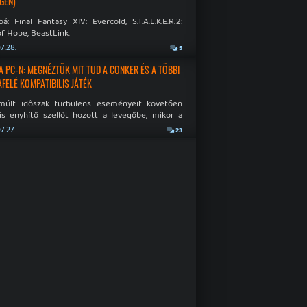
GÉN)
á: Final Fantasy XIV: Evercold, S.T.A.L.K.E.R.2:
f Hope, BeastLink.
7.28.
5
A PC-N: MEGNÉZTÜK MIT TUD A CONKER ÉS A TÖBBI
AFELÉ KOMPATIBILIS JÁTÉK
múlt időszak turbulens eseményeit követően
is enyhítő szellőt hozott a levegőbe, mikor a
oft bejelentette, hogy PC-re is kiterjesztik az
7.27.
23
Original visszafelé kompatibilitást. Lássuk,
 jutottak...