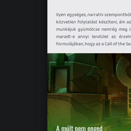
Ilyen egységes, narratív szempontból
közvetlen folytatást készíteni, ám a
munkájuk gyümölcse nemrég meg is 
maradt-e annyi lendület az érzel
formulájában, hogy az a Call of the Se
A múlt nem enged