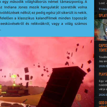
en egy második világháborús német támaszpontig. A
Lost 
 az Indiana Jones mozik hangulatát szerették volna
Never
9 napj
öldözések nélkül, ez pedig egész jól sikerült is nekik.
SPLAT
felelően a klasszikus kalandfilmek minden toposzát
zeesküvésekről és relikviákról, vagy a világ számos
.
2026.0
CAPCO
TÖRTÉ
Tovább
Jay an
No Mor
2026.0
PLAYS
Egy v
túlélő
várja 
2026.0
GOD O