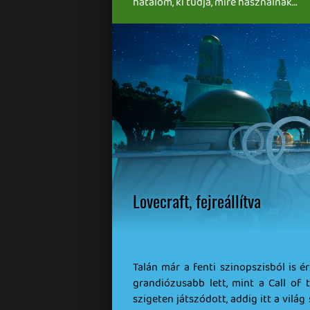
hatalom, ki tudja, mire használnák…
Lovecraft, fejreállítva
Talán már a fenti szinopszisból is é
grandiózusabb lett, mint a Call of 
szigeten játszódott, addig itt a vil