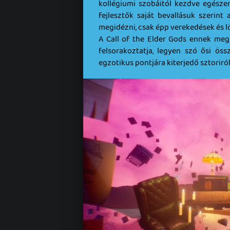
kollégiumi szobáitól kezdve egész
fejlesztők saját bevallásuk szerint
megidézni, csak épp verekedések és löv
A Call of the Elder Gods ennek meg
felsorakoztatja, legyen szó ősi öss
egzotikus pontjára kiterjedő sztoriról