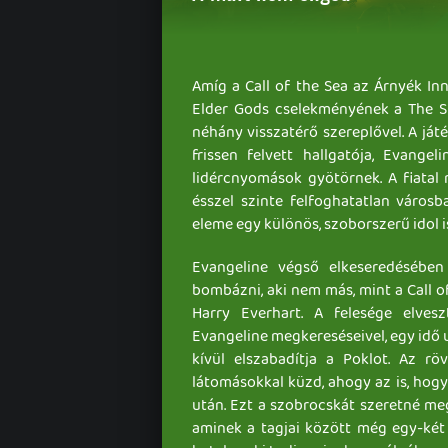
Amíg a Call of the Sea az Árnyék Inn
Elder Gods cselekményének a The S
néhány visszatérő szereplővel. A já
frissen felvett hallgatója, Evangel
lidércnyomások gyötörnek. A fiatal
ésszel szinte felfoghatatlan városb
eleme egy különös, szoborszerű idol i
Evangeline végső elkeseredésében 
bombázni, aki nem más, mint a Call of
Harry Everhart. A felesége elvesz
Evangeline megkereséseivel, egy idő 
kívül elszabadítja a Poklot. Az r
látomásokkal küzd, ahogy az is, hog
után. Ezt a szobrocskát szeretné me
aminek a tagjai között még egy-két 