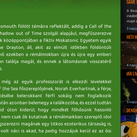
GAME 
A Bea
inkáb
majd 
smouth fölött témáira reflektált, addig a Call of the
3 napj
hadow out of Time szolgál alapjául, megfűszerezve
HETI 
ték középpontjában a fiktív Miskatonic Egyetem egyik
ine Drayton, áll, akit az elmúlt időkben földöntúli
 nő ezekben a rémálmokban újra és újra egy emberi
an találja magát, és ennek a látomásnak visszatérő
4 napj
s.
IAN L
még az egyik professzorát is elkezdi levelekkel
 the Sea főszereplőjének, Norah Everhartnak, a férje,
tésébe belerokkant férfi sokáig nem foglalkozik
után azonban belemegy a találkozóba, és ezzel tudtán
5 napj
övid úton kiderül, hogy mindkét főhősünk hasonló
DENSH
y nem csak ők kutatnak a rémálmaikban szereplő idol
gszerezni magának egy titkos ezoterikus társaság is,
volt náci is akad, ha pedig hozzájuk kerül ez az ősi