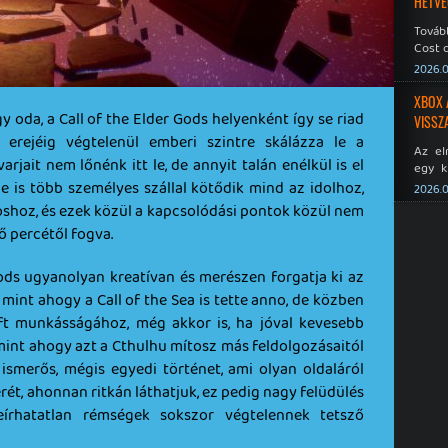
HÉTVÉ
Tovább
Cost o
2026.0
XBOX 
oda, a Call of the Elder Gods helyenként így se riad
VISSZ
t erejéig végtelenül emberi szintre skálázza le a
Az el
arjait nem lőnénk itt le, de annyit talán enélkül is el
egy k
Micros
ne is több személyes szállal kötődik mind az idolhoz,
2026.0
Xbox 
oshoz, és ezek közül a kapcsolódási pontok közül nem
meddig
ő percétől fogva.
ods ugyanolyan kreatívan és merészen forgatja ki az
 mint ahogy a Call of the Sea is tette anno, de közben
aft munkásságához, még akkor is, ha jóval kevesebb
mint ahogy azt a Cthulhu mítosz más feldolgozásaitól
smerős, mégis egyedi történet, ami olyan oldaláról
ét, ahonnan ritkán láthatjuk, ez pedig nagy felüdülés
írhatatlan rémségek sokszor végtelennek tetsző