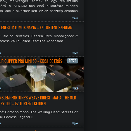
ások, mélytengeri rémek és egy realisztikus
járó. A SENARA-ban első pillantásra minden
n, ami a sikerhez kell, ez az összkép azonban
pós.
a
4
LENÉSI DÁTUMOK NAPJA – EZ TÖRTÉNT SZERDÁN
: Isle of Reveries, Beaten Path, Moonlighter 2:
dless Vault, Fallen Tear: The Ascension.
a
2
R CLIPPER PRO MINI 60 - KICSI, DE ERŐS
TESZT
a
5
EMBLEM: FORTUNE'S WEAVE DIRECT, MAFIA: THE OLD
RY DLC – EZ TÖRTÉNT KEDDEN
bá: Crimson Moon, The Walking Dead: Streets of
al, Endless Legend II.
a
4