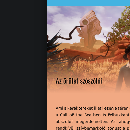
Az őrület szószólói
Ami a karaktereket illeti, ezen a tére
a Call of the Sea-ben is felbukkant
abszolút megérdemelten. Az, ahogy
rendkívül szívbemarkoló tónust a p