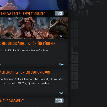
 THE DARK AGES - REVELATIONS DLC
TESZT
a
1
ORDIC ÚJDONSÁGOK – EZ TÖRTÉNT PÉNTEKEN
ordic Digital Showcase összefoglaló.
a
4
 NETFLIXEN – EZ TÖRTÉNT CSÜTÖRTÖKÖN
á: Warrior Cats: Clans of the Forest, Onimusha:
f the Sword, TOEM 2, Quake remaster.
a
9
A: THE SACRAMENT
TESZT