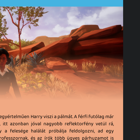
n egyértelműen Harry viszi a pálmát. A férfi futólag már
, itt azonban jóval nagyobb reflektorfény vetül rá,
 a felesége halálát próbálja feldolgozni, ad egy
rofesszornak, és az írók több ügyes párhuzamot is