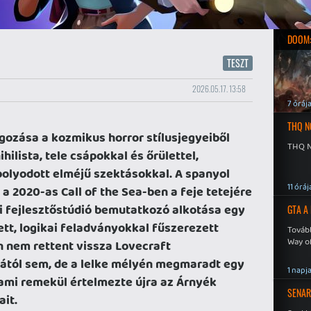
DOOM:
TESZT
2026.05.17. 13:58
7 óráj
THQ N
lgozása a kozmikus horror stílusjegyeiből
THQ N
hilista, tele csápokkal és őrülettel,
bolyodott elméjű szektásokkal. A spanyol
11 óráj
 2020-as Call of the Sea-ben a feje tetejére
idi fejlesztőstúdió bemutatkozó alkotása egy
GTA A
ett, logikai feladványokkal fűszerezett
Tovább
Way o
n nem rettent vissza Lovecraft
ától sem, de a lelke mélyén megmaradt egy
1 napj
ami remekül értelmezte újra az Árnyék
SENAR
it.