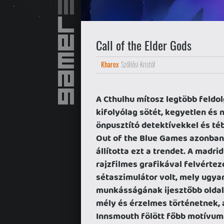
Call of the Elder Gods
Kharex
Szőllősi Kristóf
A Cthulhu mítosz legtöbb feldo
kifolyólag sötét, kegyetlen és ni
önpusztító detektívekkel és té
Out of the Blue Games azonban a
állította ezt a trendet. A madr
rajzfilmes grafikával felvértez
sétaszimulátor volt, mely ugya
munkásságának ijesztőbb oldal
mély és érzelmes történetnek, 
Innsmouth fölött főbb motívuma