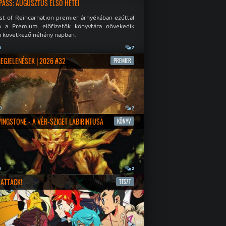
PASS: AUGUSZTUS ELSŐ HETEI
st of Reincarnation premier árnyékában ezúttal
b a Premium előfizetők könyvtára növekedik
a következő néhány napban.
a
7
MEGJELENÉSEK | 2026 #32
PREMIER
a
7
IVINGSTONE - A VÉR-SZIGET LABIRINTUSA
KÖNYV
a
2
ATTACK!
TESZT