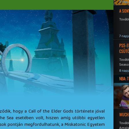
5 napj
A SON
Tovább
7 napj
PS5-E
CSÜT
Tovább
Seaso
Speed
8 napj
NBA: 
9 napj
rződik, hogy a Call of the Elder Gods története jóval
WUCHA
the Sea esetében volt, hiszen amíg utóbbi egyetlen
Továb
ág sok pontján megfordulhatunk, a Miskatonic Egyetem
Amste