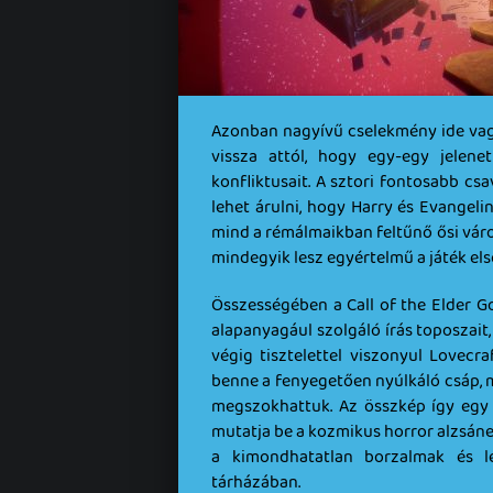
Azonban nagyívű cselekmény ide vagy 
vissza attól, hogy egy-egy jelene
konfliktusait. A sztori fontosabb csav
lehet árulni, hogy Harry és Evangeli
mind a rémálmaikban feltűnő ősi vár
mindegyik lesz egyértelmű a játék els
Összességében a Call of the Elder G
alapanyagául szolgáló írás toposzait,
végig tisztelettel viszonyul Lovecr
benne a fenyegetően nyúlkáló csáp, 
megszokhattuk. Az összkép így egy i
mutatja be a kozmikus horror alzsáner
a kimondhatatlan borzalmak és le
tárházában.