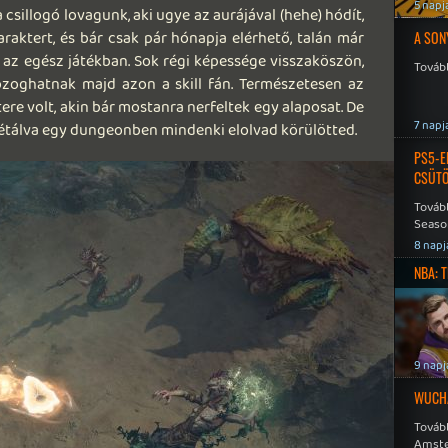
5 napj
sillogó lovagunk, aki ugye az aurájával (hehe) hódít,
raktert, és bár csak pár hónapja elérhető, talán már
A SON
 az egész játékban. Sok régi képessége visszaköszön,
Tovább
zoghatnak majd azon a skill fán. Természetesen az
re volt, akin bár mostanra nerfeltek egy alaposat. De
7 napj
sétálva egy dungeonben mindenki elolvad körülötted.
PS5-E
CSÜT
Tovább
Seaso
Speed
8 napj
NBA: 
9 napj
WUCHA
Továb
Amste