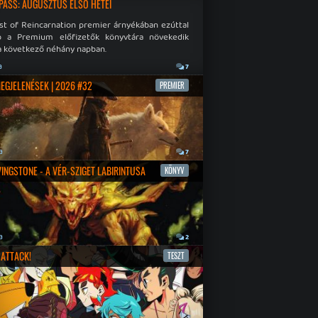
PASS: AUGUSZTUS ELSŐ HETEI
st of Reincarnation premier árnyékában ezúttal
b a Premium előfizetők könyvtára növekedik
a következő néhány napban.
a
7
MEGJELENÉSEK | 2026 #32
PREMIER
a
7
IVINGSTONE - A VÉR-SZIGET LABIRINTUSA
KÖNYV
a
2
ATTACK!
TESZT