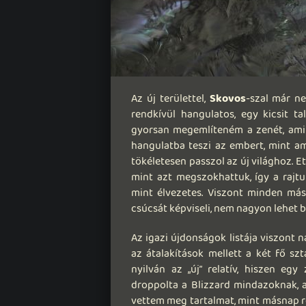
Az új területtel,
Skovos
-szal már n
rendkívül hangulatos, egy kicsit ta
gyorsan megemlíteném a zenét, ami 
hangulatba teszi az embert, mint a
tökéletesen passzol az új világhoz. E
mint azt megszokhattuk, így a rajtu
mint élvezetes. Viszont minden másb
csúcsát képviseli, nem nagyon lehet b
Az igazi újdonságok listája viszon
az átalakítások mellett a két fő sz
nyilván az „új” relatív, hiszen egy
droppolta a Blizzard mindazoknak, 
vettem meg tartalmat, mint másnap r