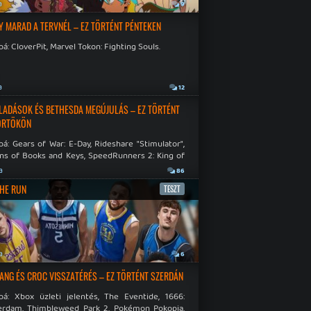
a
9
Y MARAD A TERVNÉL – EZ TÖRTÉNT PÉNTEKEN
á: CloverPit, Marvel Tokon: Fighting Souls.
a
12
LADÁSOK ÉS BETHESDA MEGÚJULÁS – EZ TÖRTÉNT
ÖRTÖKÖN
á: Gears of War: E-Day, Rideshare "Stimulator",
ns of Books and Keys, SpeedRunners 2: King of
.
a
86
THE RUN
TESZT
a
6
NG ÉS CROC VISSZATÉRÉS – EZ TÖRTÉNT SZERDÁN
bá: Xbox üzleti jelentés, The Eventide, 1666:
rdam, Thimbleweed Park 2, Pokémon Pokopia,