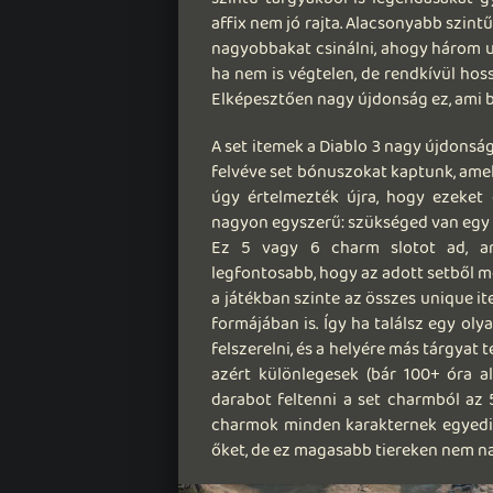
affix nem jó rajta. Alacsonyabb szi
nagyobbakat csinálni, ahogy három u
ha nem is végtelen, de rendkívül hos
Elképesztően nagy újdonság ez, ami b
A set itemek a Diablo 3 nagy újdonság
felvéve set bónuszokat kaptunk, amel
úgy értelmezték újra, hogy ezeket 
nagyon egyszerű: szükséged van eg
Ez 5 vagy 6 charm slotot ad, a
legfontosabb, hogy az adott setből me
a játékban szinte az összes unique it
formájában is. Így ha találsz egy ol
felszerelni, és a helyére más tárgyat
azért különlegesek (bár 100+ óra a
darabot feltenni a set charmból az 5
charmok minden karakternek egyediek
őket, de ez magasabb tiereken nem nag