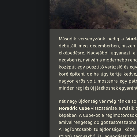
Második versenyzőnk pedig a
Warl
debütált még decemberben, hiszen 
elképedésre. Nagyjából ugyanazt a
négyben is, nyilván a modernebb ren
középút egy pusztító varázsló és eg
köré építeni, de ha úgy tartja kedv
nagyon erős volt, mostanra egy patc
minden régi és új játékosnak egyaránt
Két nagy újdonság vár még ránk a sok
Horadric Cube
visszatérése, a másik 
képében. A Cube-ot a régimotorosok
amivel rengeteg dolgot testreszabha
A legfontosabb tulajdonságai közé
szintű tárgyakból is legendásakat gy