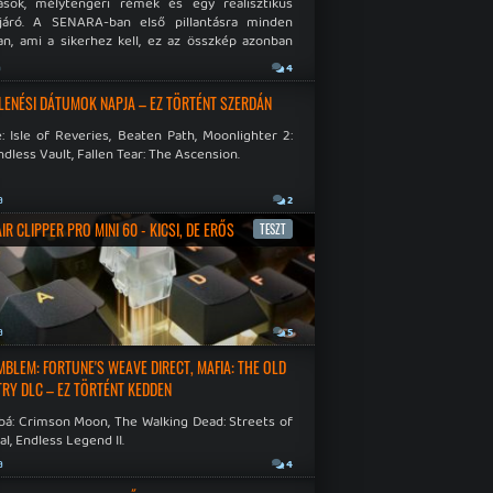
ások, mélytengeri rémek és egy realisztikus
járó. A SENARA-ban első pillantásra minden
n, ami a sikerhez kell, ez az összkép azonban
pós.
a
4
LENÉSI DÁTUMOK NAPJA – EZ TÖRTÉNT SZERDÁN
: Isle of Reveries, Beaten Path, Moonlighter 2:
dless Vault, Fallen Tear: The Ascension.
a
2
R CLIPPER PRO MINI 60 - KICSI, DE ERŐS
TESZT
a
5
EMBLEM: FORTUNE'S WEAVE DIRECT, MAFIA: THE OLD
RY DLC – EZ TÖRTÉNT KEDDEN
bá: Crimson Moon, The Walking Dead: Streets of
al, Endless Legend II.
a
4