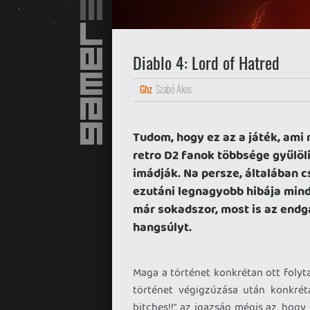
Diablo 4: Lord of Hatred
Ghz
Szabó Ákos
Tudom, hogy ez az a játék, ami
retro D2 fanok többsége gyűlöl
imádják. Na persze, általában cs
ezutáni legnagyobb hibája mind
már sokadszor, most is az end
hangsúlyt.
Maga a történet konkrétan ott folyta
történet végigzúzása után konkrét
bitches!!”, az igazság mégis az, ho