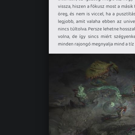
vissza, hiszen a fókusz most a másik 
öreg, és nem is viccel, ha a pusztít
legjobb, amit valaha ebben az unive
nincs túltolva. Persze lehetne hosszab
volna, de így sincs miért szégyenke
minden rajongó megnyalja mind a tíz u