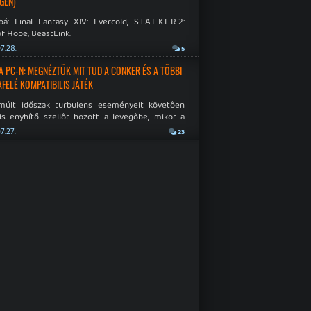
GÉN)
á: Final Fantasy XIV: Evercold, S.T.A.L.K.E.R.2:
f Hope, BeastLink.
7.28.
5
A PC-N: MEGNÉZTÜK MIT TUD A CONKER ÉS A TÖBBI
AFELÉ KOMPATIBILIS JÁTÉK
múlt időszak turbulens eseményeit követően
is enyhítő szellőt hozott a levegőbe, mikor a
oft bejelentette, hogy PC-re is kiterjesztik az
7.27.
23
Original visszafelé kompatibilitást. Lássuk,
 jutottak...