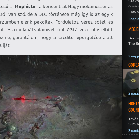
Szekt
tesóra,
Mephisto-
ra koncentrál. Nagy mókamester az
óceán
megva
ásról van szó, de a DLC története még így is az egyik
becsa
1 napj
rzumban elénk pakoltak. Fordulatos, véres, sötét, és
MEGJE
b, és a nullánál valamivel több CGI átvezetőt is elbírt
znie, garantálom, hogy a credits lepörgetése alatt
Benne
The En
jját.
2 napj
CORSAI
2 napj
FIRE 
COUNT
Továb
Surviv
3 napj