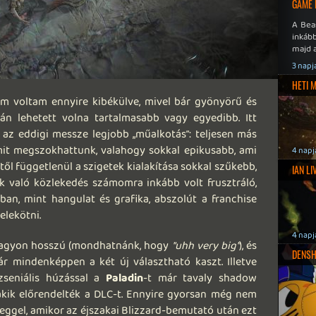
GAME 
A Bea
inkáb
majd 
3 napj
HETI 
em voltam ennyire kibékülve, mivel bár gyönyörű és
lán lehetett volna tartalmasabb vagy egyedibb. Itt
az eddigi messze legjobb „műalkotás”: teljesen más
mit megszokhattunk, valahogy sokkal epikusabb, ami
4 napj
ttől függetlenül a szigetek kialakítása sokkal szűkebb,
IAN L
k való közlekedés számomra inkább volt frusztráló,
an, mint hangulat és grafika, abszolút a franchise
elekötni.
4 napj
t nagyon hosszú (mondhatnánk, hogy
"uhh very big"
), és
DENSH
tár mindenképpen a két új választható kaszt. Illetve
 zseniális húzással a
Paladin
-t már tavaly shadow
akik előrendelték a DLC-t. Ennyire gyorsan még nem
eggel, amikor az éjszakai Blizzard-bemutató után ezt