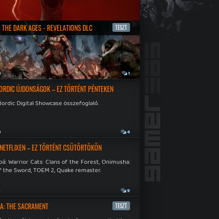
 THE DARK AGES - REVELATIONS DLC
TESZT
a
1
ORDIC ÚJDONSÁGOK – EZ TÖRTÉNT PÉNTEKEN
ordic Digital Showcase összefoglaló.
a
4
 NETFLIXEN – EZ TÖRTÉNT CSÜTÖRTÖKÖN
á: Warrior Cats: Clans of the Forest, Onimusha:
f the Sword, TOEM 2, Quake remaster.
a
9
A: THE SACRAMENT
TESZT