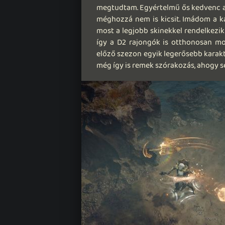
megtudtam. Egyértelmű ős kedvenc a c
méghozzá nem is kicsit. Imádom a ka
most a legjobb skinekkel rendelkezik
így a D2 rajongók is otthonosan mo
előző szezon egyik legerősebb karakte
még így is remek szórakozás, ahogy 