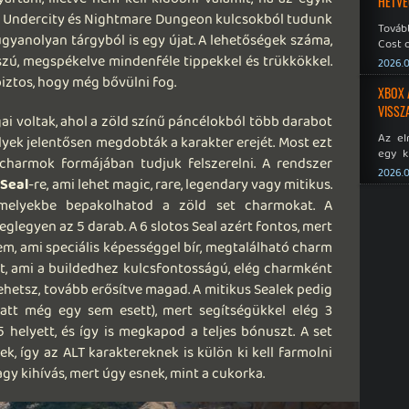
HÉTVÉ
ntű Undercity és Nightmare Dungeon kulcsokból tudunk
Tovább
gyanolyan tárgyból is egy újat. A lehetőségek száma,
Cost o
szú, megspékelve mindenféle tippekkel és trükkökkel.
2026.0
iztos, hogy még bővülni fog.
XBOX 
VISSZ
ai voltak, ahol a zöld színű páncélokból több darabot
Az el
yek jelentősen megdobták a karakter erejét. Most ezt
egy k
charmok formájában tudjuk felszerelni. A rendszer
Micros
2026.0
y
Seal
-re, ami lehet magic, rare, legendary vagy mitikus.
Xbox 
meddig
melyekbe bepakolhatod a zöld set charmokat. A
glegyen az 5 darab. A 6 slotos Seal azért fontos, mert
em, ami speciális képességgel bír, megtalálható charm
yat, ami a buildedhez kulcsfontosságú, elég charmként
 tehetsz, tovább erősítve magad. A mitikus Sealek pedig
latt még egy sem esett), mert segítségükkel elég 3
 helyett, és így is megkapod a teljes bónuszt. A set
, így az ALT karaktereknek is külön ki kell farmolni
y kihívás, mert úgy esnek, mint a cukorka.