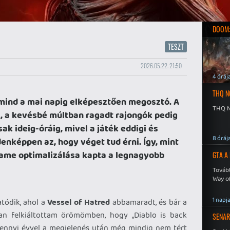
DOOM:
TESZT
2026.05.22. 21:50
4 óráj
THQ N
 mind a mai napig elképesztően megosztó. A
THQ N
i, a kevésbé múltban ragadt rajongók pedig
ak ideig-óráig, mivel a játék eddigi és
8 óráj
enképpen az, hogy véget tud érni. Így, mint
game optimalizálása kapta a legnagyobb
GTA A
Tovább
Way o
1 napj
tódik, ahol a
Vessel of Hatred
abbamaradt, és bár a
an felkiáltottam örömömben, hogy „Diablo is back
SENAR
gy ennyi évvel a megjelenés után még mindig nem tért