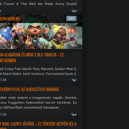
& Found: A This Bed We Made Story, Stupid
 Dies.
a
3
OON RAIDERS
TESZT
7.29.
12
M-ELADÁSOK ÉS NIOH 3 DLC-TRAILER – EZ
NT KEDDEN
á: Crazy Taxi: World Tour, Marvel's Spider-Man 2,
d Silent Bob's Joint Venture, Tormented Souls 2,
e Room in Hell, Slain 2: The Beast Within.
7.29.
1
TATION PLUS: AZ AUGUSZTUSI HÁRMAS
idám indie kaland a megjelenés napján. Zombis
túra. Független fejlesztésű horror történet. Ez
az előfizetőket a következő hónapban.
7.28.
6
F WAR: LAUFEY JÖVŐRE – EZ TÖRTÉNT HÉTFŐN (ÉS A