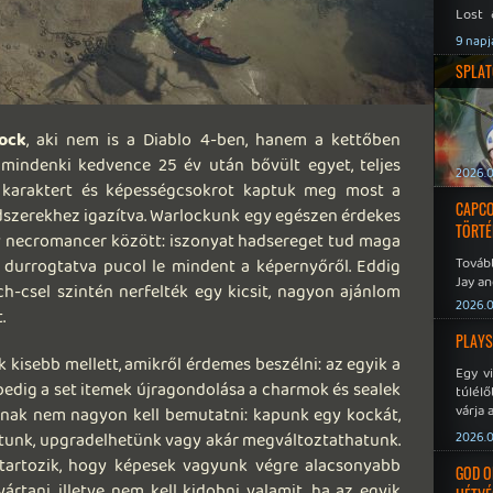
Lost 
Never
9 napj
SPLAT
ock
, aki nem is a Diablo 4-ben, hanem a kettőben
mindenki kedvence 25 év után bővült egyet, teljes
2026.0
 karaktert és képességcsokrot kaptuk meg most a
CAPCO
dszerekhez igazítva. Warlockunk egy egészen érdekes
TÖRTÉ
y necromancer között: iszonyat hadsereget tud maga
Tovább
e, durrogtatva pucol le mindent a képernyőről. Eddig
Jay an
h-csel szintén nerfelték egy kicsit, nagyon ajánlom
No Mor
2026.0
.
PLAYS
 kisebb mellett, amikről érdemes beszélni: az egyik a
Egy v
pedig a set itemek újragondolása a charmok és sealek
túlélő
várja 
nak nem nagyon kell bemutatni: kapunk egy kockát,
tunk, upgradelhetünk vagy akár megváltoztathatunk.
2026.0
 tartozik, hogy képesek vagyunk végre alacsonyabb
GOD O
ártani, illetve nem kell kidobni valamit, ha az egyik