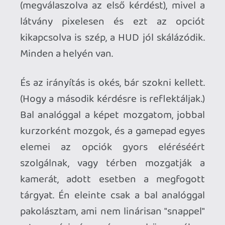
méretéhez igazodik. Ez egy kicsi nyári
otthon, vagy egy víkend-utca, nem pedig
a városi nyüzsi forgataga. Én el tudnék
kezdeni több "gameplay"-t, akár a
Bulwarkhoz hasonló módon
megcsavarva az élményt. Gondolom
Friedemann Allmenröder első körben
idáig specifikálta a játékot, és ezt
szerintem jól is tette. De szeretném látni
a folytatást, ahol az építkezés mellett
bejönnek további érdekességek, akár
összekapcsolódó utcácskákkal, mini-
küldetésekkel, lakókkal, stb. Mindegy,
most kikapcsolom a boxot, ebben a jó
időben inkább kimegyek a kertbe, és
Decken is nyomom egy picit a
napsütéses építkezést...
SUMMERHOUSE |
FEJLESZTŐ
:
Friedemann|
KIADÓ
: Future Friends |