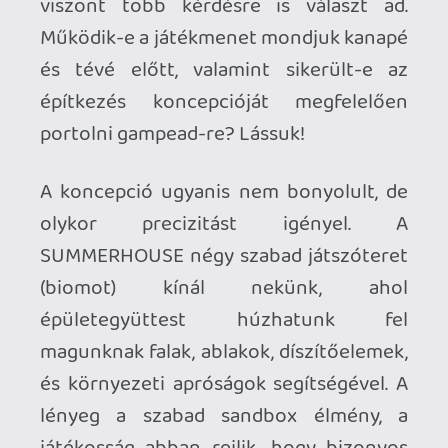
Ha ez neked kevés, akkor lépj is tovább, a
SUMMERHOUSE ugyanis csupán egy apró
kis homokozó, egy bébi-CAD, egy kockás
füzet, amiben rajzolgatni lehet. Főleg
azokat célozza be, akik alkotni szeretnek,
nem pedig azokat, akik "haladni" kívánnak
egy videojátékban. Ennek megfelelően
hangulat és élethelyzet kérdése, hogy
mennyire élvezed a dolgot.