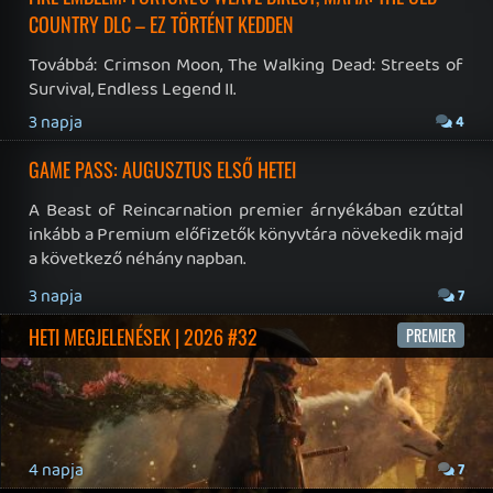
19 éve videójáték minden nap! Copyright 365 Media Kft
Impresszum
|
Hirdetési ajánlatunk
|
Felhasználási feltételek
|
Adatvédelmi elveink
|
Sütik
Hírek
|
Cikkek
|
Podcastok
|
Blogok
|
Gaming Fórum
|
Offtopic Fórum
RSS
|
Blog RSS
|
Podcast RSS
|