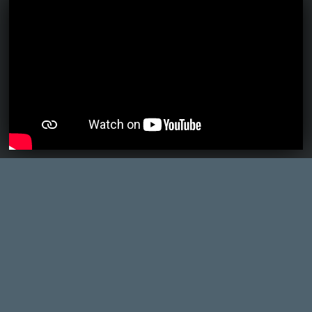
DOOM: THE DARK AGES - REVELATIONS DLC
TESZT
6 órája
1
THQ NORDIC ÚJDONSÁGOK – EZ TÖRTÉNT PÉNTEKEN
THQ Nordic Digital Showcase összefoglaló.
10 órája
4
GTA A NETFLIXEN – EZ TÖRTÉNT CSÜTÖRTÖKÖN
Továbbá: Warrior Cats: Clans of the Forest, Onimusha:
Way of the Sword, TOEM 2, Quake remaster.