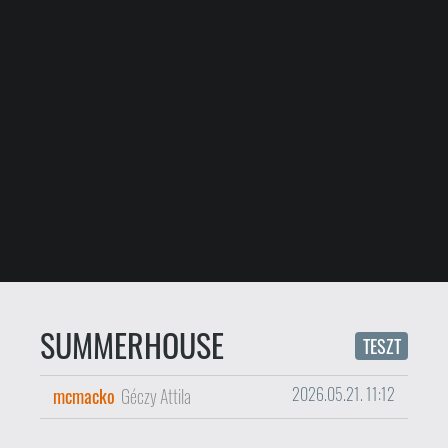
SUMMERHOUSE
TESZT
mcmacko
Géczy Attila
2026.05.21. 11:12
Igen kellemes műfajt fektetett le
annak idején a Townscaper, ami
semmi mást nem ígért, csak
nyugis városépítést, és abban
való gyönyörködést. Nos, a
SUMMERHOUSE hasonló kellemes
élményekkel kecsegtet, a kérdés
csak az, elég ez neked egy fáradt