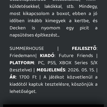
Necroman Mk2
2026.05.21 14:26:07
Necroman Mk2
2026.05.21 14:26:07
#210sk
Egy biomban csak egy épületet lehet
felhúzni és csinosítani, vagy akár egy
egész utcányit?