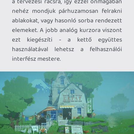
PLATFORM
: PC, PS5, XBOX Series S/X
(tesztelve) |
MEGJELENÉS
: 2026. 05. 15. |
ÁR
: 1700 Ft | A játékot közvetlenül a
kiadótól kaptuk tesztelésre, köszönjük a
lehetőséget.