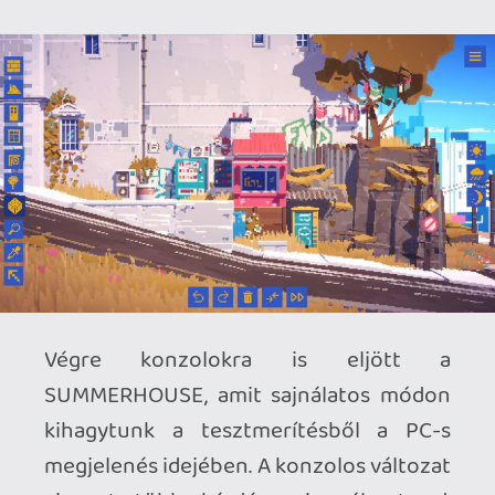
viszont több kérdésre is választ ad.
Működik-e a játékmenet mondjuk kanapé
és tévé előtt, valamint sikerült-e az
építkezés koncepcióját megfelelően
portolni gampead-re? Lássuk!
A koncepció ugyanis nem bonyolult, de
olykor precizitást igényel. A
SUMMERHOUSE négy szabad játszóteret
(biomot) kínál nekünk, ahol
épületegyüttest húzhatunk fel
magunknak falak, ablakok, díszítőelemek,
és környezeti apróságok segítségével. A
lényeg a szabad sandbox élmény, a
játékosság abban rejlik, hogy bizonyos
kombinációkkal megnyithatóvá válnak
titkos karakterek, állatok, jelenetek.