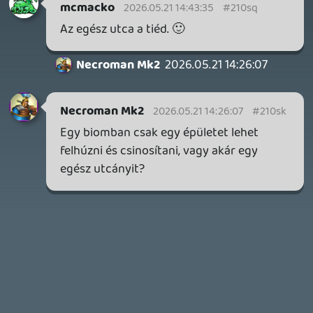
Továbbá: Crimson Moon, The Walking Dead: Streets of
Survival, Endless Legend II.
3 napja
4
GAME PASS: AUGUSZTUS ELSŐ HETEI
A Beast of Reincarnation premier árnyékában ezúttal
inkább a Premium előfizetők könyvtára növekedik majd
a következő néhány napban.
3 napja
7
HETI MEGJELENÉSEK | 2026 #32
PREMIER
4 napja
7
IAN LIVINGSTONE - A VÉR-SZIGET LABIRINTUSA
KÖNYV
4 napja
2
DENSHATTACK!
TESZT