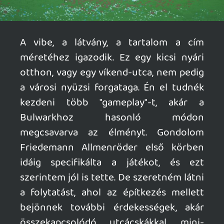
Ahhoz, hogy te is hozzászólj, be kell
jelentkezned!
mcmacko
2026.05.21 14:43:35
#210sq
Az egész utca a tiéd. 🙂