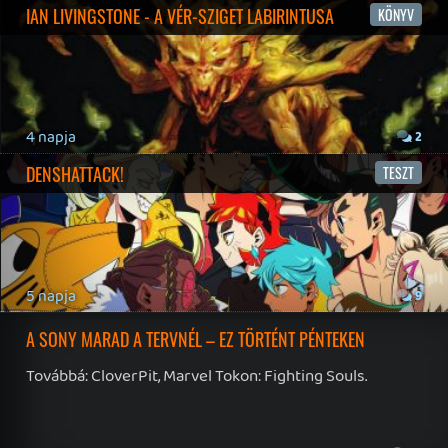
Instagram
|
Youtube
|
Facebook
|
Twitter
|
Patreon