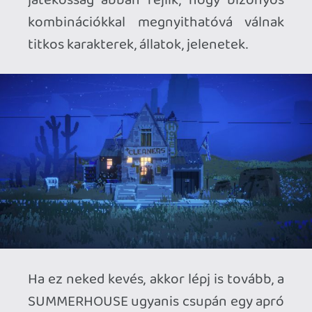
Engem anno a Townscaper kilóra
megvett, most egy sűrűbb
munkaidőszakban nem tudtam a
SUMMERHOUSE tempójához lelassulni.
Tudom, a hiba az én készülékemben van.
Pedig a dolog működik nagyképernyőn
(megválaszolva az első kérdést), mivel a
látvány pixelesen és ezt az opciót
kikapcsolva is szép, a HUD jól skálázódik.
Minden a helyén van.
És az irányítás is okés, bár szokni kellett.
(Hogy a második kérdésre is reflektáljak.)
Bal analóggal a képet mozgatom, jobbal
kurzorként mozgok, és a gamepad egyes
elemei az opciók gyors eléréséért
szolgálnak, vagy térben mozgatják a
kamerát, adott esetben a megfogott
tárgyat. Én eleinte csak a bal analóggal