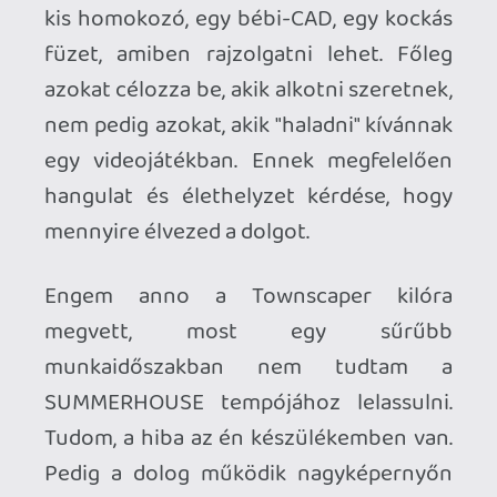
pakolásztam, ami nem linárisan "snappel"
a tervezési rácsra, így ezzel önmagában
nehéz mondjuk párhuzamosan felrakni
ablakokat, vagy hasonló sorba rendezett
elemeket. A jobb analóg kurzora viszont
ezt kiegészíti - a kettő együttes
használatával lehetsz a felhasználói
interfész mestere.
A vibe, a látvány, a tartalom a cím