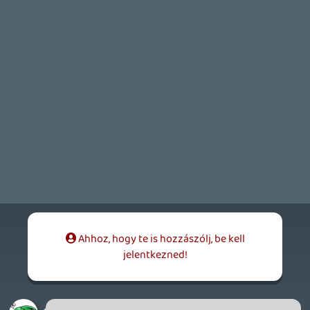
1 napja
9
SENARA: THE SACRAMENT
TESZT
Szektások, mélytengeri rémek és egy realisztikus
óceánjáró. A SENARA-ban első pillantásra minden
megvan, ami a sikerhez kell, ez az összkép azonban
becsapós.
1 napja
4
MEGJELENÉSI DÁTUMOK NAPJA – EZ TÖRTÉNT SZERDÁN
Benne: Isle of Reveries, Beaten Path, Moonlighter 2: The
Endless Vault, Fallen Tear: The Ascension.
2 napja
2
CORSAIR CLIPPER PRO MINI 60 - KICSI, DE ERŐS
TESZT
2 napja
5
FIRE EMBLEM: FORTUNE'S WEAVE DIRECT, MAFIA: THE OLD
COUNTRY DLC – EZ TÖRTÉNT KEDDEN