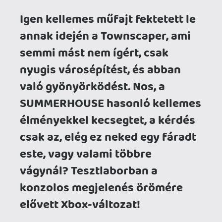
este, vagy valami többre
vágynál? Tesztlaborban a
konzolos megjelenés örömére
elővett Xbox-változat!
Végre konzolokra is eljött a
SUMMERHOUSE, amit sajnálatos módon
kihagytunk a tesztmerítésből a PC-s
megjelenés idejében. A konzolos változat