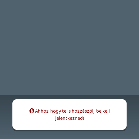
5 órája
3
GTA A NETFLIXEN – EZ TÖRTÉNT CSÜTÖRTÖKÖN
Továbbá: Warrior Cats: Clans of the Forest, Onimusha:
Way of the Sword, TOEM 2, Quake remaster.
1 napja
9
SENARA: THE SACRAMENT
TESZT
Szektások, mélytengeri rémek és egy realisztikus
óceánjáró. A SENARA-ban első pillantásra minden
megvan, ami a sikerhez kell, ez az összkép azonban
becsapós.
1 napja
4
MEGJELENÉSI DÁTUMOK NAPJA – EZ TÖRTÉNT SZERDÁN
Benne: Isle of Reveries, Beaten Path, Moonlighter 2: The
Endless Vault, Fallen Tear: The Ascension.
2 napja
2
CORSAIR CLIPPER PRO MINI 60 - KICSI, DE ERŐS
TESZT