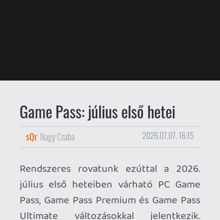
Game Pass: július első hetei
sQr
Nagy Csaba
2026.07.07. 16:15
Rendszeres rovatunk ezúttal a 2026.
július első heteiben várható PC Game
Pass, Game Pass Premium és Game Pass
Ultimate változásokkal jelentkezik.
Lássuk az érkezőket és a távozókat!
ÉRKEZŐK
Game Pass Ultimate / PC Game Pass