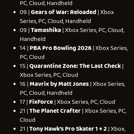
Golf With Your Friends
Minami Lane
Powerwash Simulator
Shadow of the Tomb Raider Definitive
Edition
Splitgate: Arena Reloaded
Super Fantasy Kingdom
Techtonica