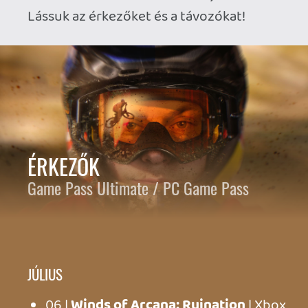
JÚLIUS
06 |
Winds of Arcana: Ruination
| Xbox,
PC, Cloud, Handheld
09 |
Tamashika
| Xbox Series, PC, Cloud,
Handheld
13 |
Ascend to Zero
| Xbox Series, PC,
Cloud, Handheld
14 |
PBA Pro Bowling 2026
| Xbox Series,
PC, Cloud
16 |
Mavrix by Matt Jones
| Xbox Series,
PC, Cloud, Handheld
17 |
FixForce
| Xbox Series, PC, Cloud
17 |
Fogpiercer
| PC
21 |
The Planet Crafter
| Xbox Series, PC,
Cloud
21 |
Tony Hawk’s Pro Skater 1 + 2
| Xbox,