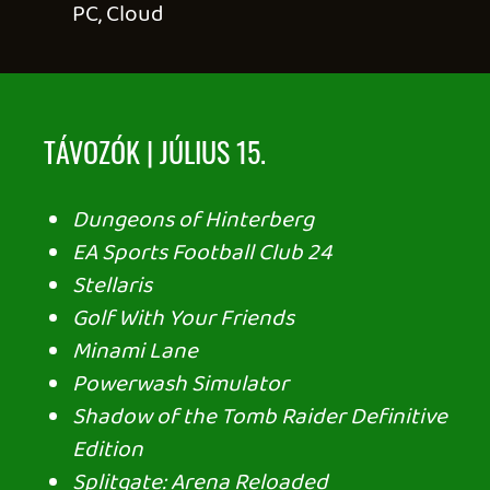
Ahhoz, hogy te is hozzászólj, be kell
jelentkezned!