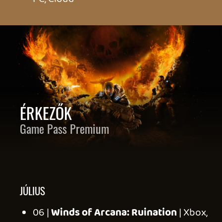
Handheld
14 |
PBA Pro Bowling 2026
| Xbox Series,
PC, Cloud
15 |
Quarantine Zone: The Last Check
|
Xbox Series, PC, Cloud
16 |
Mavrix by Matt Jones
| Xbox Series,
PC, Cloud, Handheld
17 |
FixForce
| Xbox Series, PC, Cloud
21 |
The Planet Crafter
| Xbox Series, PC,
Cloud
21 |
Tony Hawk’s Pro Skater 1 + 2
| Xbox,
PC, Cloud
TÁVOZÓK | JÚLIUS 15.
Dungeons of Hinterberg
EA Sports Football Club 24
Stellaris