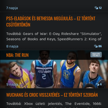
RSS
|
Blog RSS
|
Podcast RSS
|
Instagram
|
Youtube
|
Facebook
|
Twitter
|
Patreon