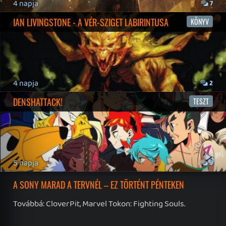
19 éve videójáték minden nap! Copyright 365 Media Kft
Impresszum
|
Hirdetési ajánlatunk
|
Felhasználási feltételek
|
Adatvédelmi elveink
|
Sütik
Hírek
|
Cikkek
|
Podcastok
|
Blogok
|
Gaming Fórum
|
Offtopic Fórum