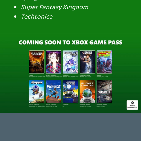
DOOM: THE DARK AGES - REVELATIONS DLC
TESZT
1 órája
THQ NORDIC ÚJDONSÁGOK – EZ TÖRTÉNT PÉNTEKEN
THQ Nordic Digital Showcase összefoglaló.