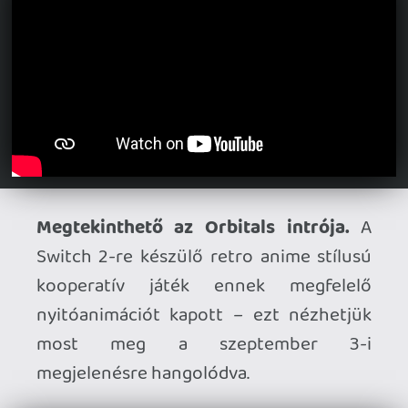
Fókuszban a Captain Tsubasa 2: World
Fighters játékmódjai.
A focis animét
feldolgozó játék áttekintő videóval
jelentkezett – megjelenés augusztus 28-
án, méghozzá PC, PS5, Xbox Series és
Switch platformokon.