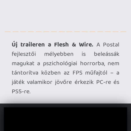
Megjelenési dátumot kapott az
Echobreaker.
Az óra elleni versengés
megszállottjai alaposan kiélhetik
magukat ebben a pörgős akciójátékban,
melynek premierjét augusztus 6-ra
tűzték ki PC-n.