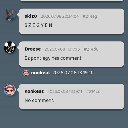
3 napja
5
FIRE EMBLEM: FORTUNE'S WEAVE DIRECT, MAFIA: THE OLD
COUNTRY DLC – EZ TÖRTÉNT KEDDEN
Továbbá: Crimson Moon, The Walking Dead: Streets of
Survival, Endless Legend II.
3 napja
4
GAME PASS: AUGUSZTUS ELSŐ HETEI
A Beast of Reincarnation premier árnyékában ezúttal
inkább a Premium előfizetők könyvtára növekedik majd
a következő néhány napban.
4 napja
7
HETI MEGJELENÉSEK | 2026 #32
PREMIER
5 napja
7
IAN LIVINGSTONE - A VÉR-SZIGET LABIRINTUSA
KÖNYV