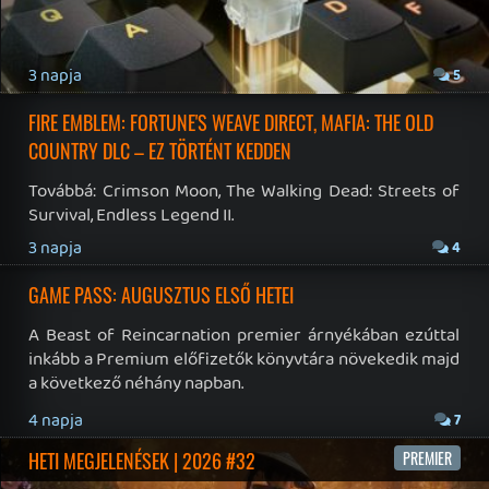
19 éve videójáték minden nap! Copyright 365 Media Kft
Impresszum
|
Hirdetési ajánlatunk
|
Felhasználási feltételek
|
Adatvédelmi elveink
|
Sütik