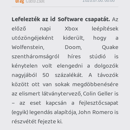
között ott van sokak megdöbbenésére
az elismert látványtervező, Colin Geller is
– az eset kapcsán a fejlesztőcsapat
(egyik) legendás alapítója, John Romero is
részvétét fejezte ki.
Új traileren a Flesh & Wire.
A Postal
fejlesztői mélyebben is beleássák
magukat a pszichológiai horrorba, nem
tántorítva közben az FPS műfajtól – a
játék valamikor jövőre érkezik PC-re és
PS5-re.