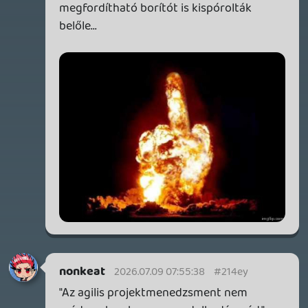
DOOM: THE DARK AGES - REVELATIONS DLC
TESZT
18 órája
4
THQ NORDIC ÚJDONSÁGOK – EZ TÖRTÉNT PÉNTEKEN
THQ Nordic Digital Showcase összefoglaló.
22 órája
5