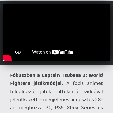
Ahhoz, hogy te is hozzászólj, be kell
jelentkezned!
Doberman
2026.07.09 17:11:54
#214ix