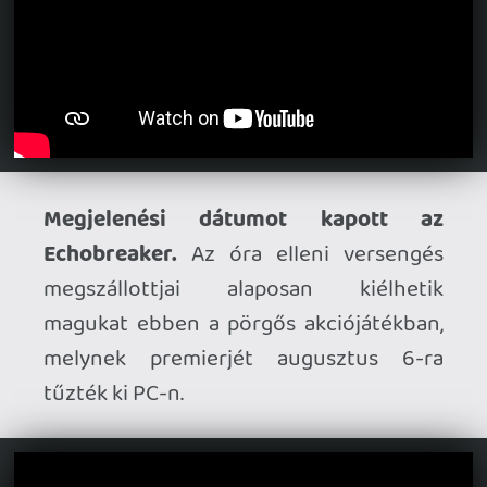
Megtekinthető az Orbitals intrója.
A
Switch 2-re készülő retro anime stílusú
kooperatív játék ennek megfelelő
nyitóanimációt kapott – ezt nézhetjük
most meg a szeptember 3-i
megjelenésre hangolódva.