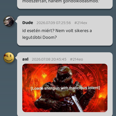
GTA A NETFLIXEN – EZ TÖRTÉNT CSÜTÖRTÖKÖN
Továbbá: Warrior Cats: Clans of the Forest, Onimusha:
Way of the Sword, TOEM 2, Quake remaster.
1 napja
9
SENARA: THE SACRAMENT
TESZT
Szektások, mélytengeri rémek és egy realisztikus
óceánjáró. A SENARA-ban első pillantásra minden
megvan, ami a sikerhez kell, ez az összkép azonban
becsapós.
2 napja
5
MEGJELENÉSI DÁTUMOK NAPJA – EZ TÖRTÉNT SZERDÁN
Benne: Isle of Reveries, Beaten Path, Moonlighter 2: The
Endless Vault, Fallen Tear: The Ascension.
2 napja
2
CORSAIR CLIPPER PRO MINI 60 - KICSI, DE ERŐS
TESZT