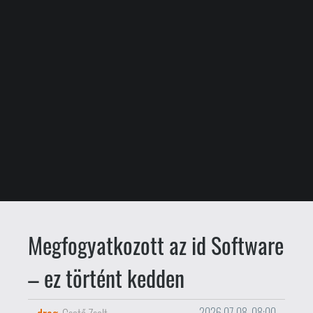
Megfogyatkozott az id Software
– ez történt kedden
drag
Csető Zsolt
2026.07.08. 08:00
Lefelezték az id Software csapatát.
Az
előző napi Xbox leépítések
utózöngéjeként kiderült, hogy a
Wolfenstein, Doom, Quake
szentháromságról híres stúdió is
kénytelen volt elengedni a dolgozók
nagyjából 50 százalékát. A távozók