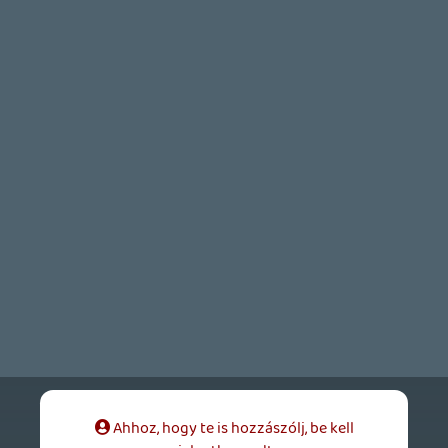
A hír hatására újból eszembe jutott a Dark
Ages, ami megjelenésekor - gép hiányában
- kimaradt (bár szörnyen érdekelt, mivel az
előző két részt nagyon szeretem), ezért
elkezdtem nézegetni, honnan tudnám a
legjobb áron beszerezni és csak most
szembesültem vele, nem elég, hogy a
lemezen nincs rajta a játék, de még a
megfordítható borítót is kispórolták
belőle...