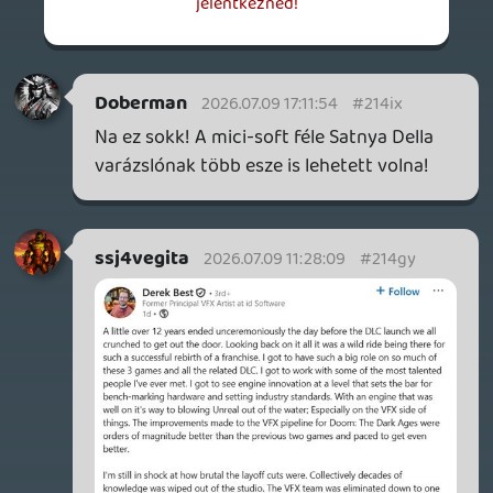
nonkeat
2026.07.09 07:55:38
#214ey
"Az agilis projektmenedzsment nem
módszertan, hanem gondolkodásmód."
Dude
2026.07.09 07:25:56
#214ex
id esetén miért? Nem volt sikeres a
legutóbbi Doom?
axl
2026.07.08 20:45:45
#214eo
skiz0
2026.07.08 20:34:04
#214eg