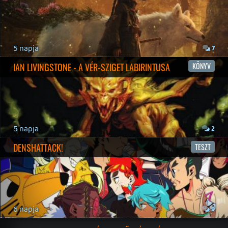
Hírek
|
Cikkek
|
Podcastok
|
Blogok
|
Gaming Fórum
|
Offtopic Fórum
RSS
|
Blog RSS
|
Podcast RSS
|
Instagram
|
Youtube
|
Facebook
|
Twitter
|
Patreon