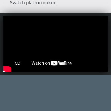
Na ez sokk! A mici-soft féle Satnya Della
varázslónak több esze is lehetett volna!
ssj4vegita
2026.07.09 11:28:09
#214gy
axl
2026.07.09 08:18:16
#214f0