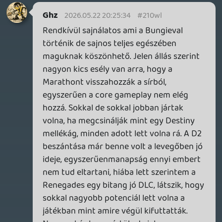
axl
2026.05.22 10:07:00
#210uw
A hírben is írják, hogy tudni lehet róla már
egy ideje. Valószínűleg nem adott sok
életjelet magáról mostanáig, ezért
lepődtek meg rajta sokan. Időközben
elfeledkezhettek róla, mert nem volt, ami
köztudatban tartsa.
Stadia HUN
2026.05.22 09:26:04
axl
2026.05.22 10:04:16
#210uu
B-tervnek. 😛
Necroman Mk2
2026.05.22 09:19:10
Stadia HUN
2026.05.22 09:26:04
#210uo
Crazy Taxi: csak én haluztam be, hogy 1-2
évvel ezelőtt már bejelentette néhány régi
játékának modernizálását (Golden Axe,
Crazy Taxi, Jet Set Radio talán?) és még