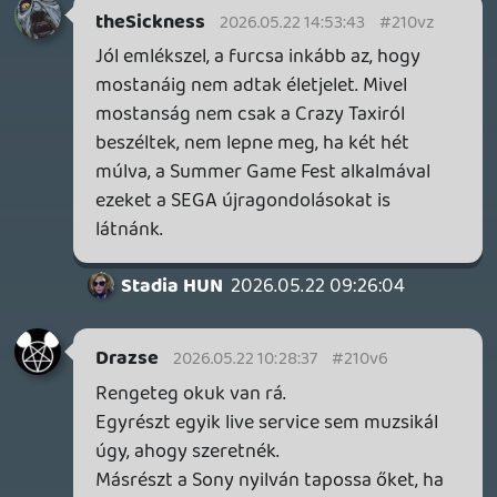
vagy csupán Steam alól indíható?
sQr
2026.05.22 08:32:44
#210u4
Kezdődhet a stúdió bezárásának
ünneplése. Jason Schreier (Bloomberg)
értesülései szerint elbocsátások lesznek. A
Destiny 3 nincs aktív fejlesztési
időszakban. A Destiny részlegről már pár
hónapja át lettek többen is vezényelve a
Marathon csapathoz. Egyelőre abban
bíznak, hogy idővel annak a játékosszámát
képesek lesznek növelni.
A PlayStation oldaláról biztos, hogy erős
nyomás alatt vannak. Ez az egyik
legdrágábban fenntartható stúdiója.
Forrás:
bloomberg.com
soliduss
2026.05.22 08:16:24