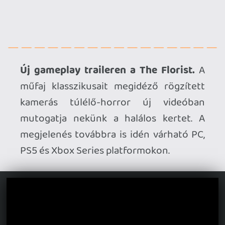
Expeditions.
A multiplayer űrfelfedezős
játék első körben korai hozzáférésű
címként lesz elérhető PC, PS5, Xbox
Series és Switch platformokon – az új
trailer a június 11-én esedékes premierre
hívja fel a figyelmet. Június 4-én publikus
próba is várható belőle.
Érkezik a Wyrmspan.
A nagy sikerű
társasjátékot, a Fesztávot