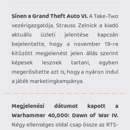
Megjelenési dátumot kapott a
Warhammer 40,000: Dawn of War IV.
Négy ellenséges oldal csap össze az RTS-
széria negyedik felvonásában, melynek
premierjét szeptember 17-re tűzték ki
PC-n. A Commander Edition kiadás
háromnapos korai hozzáférést biztosít,
és a jövőben érkező tartalmi
bővítésekből is kínál majd.