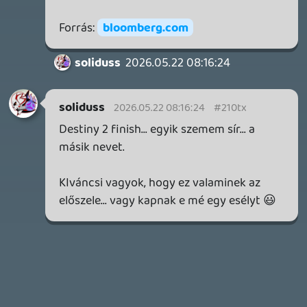
19 éve videójáték minden nap! Copyright 365 Media Kft
Impresszum
|
Hirdetési ajánlatunk
|
Felhasználási feltételek
|
Adatvédelmi elveink
|
Sütik
Hírek
|
Cikkek
|
Podcastok
|
Blogok
|
Gaming Fórum
|
Offtopic Fórum
RSS
|
Blog RSS
|
Podcast RSS
|
Instagram
|
Youtube
|
Facebook
|
Twitter
|
Patreon