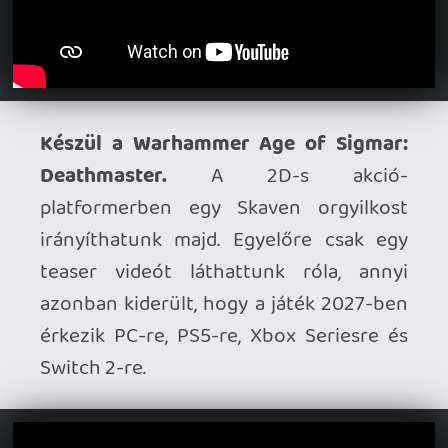
tudjuk, hogy tervben van a klasszikus
játéktermi széria visszatérése, a hivatalos
oldalakon azonban most egy teaser
poszt is feltűnt, így hamarosan jó eséllyel
sor kerül a készülő játék leleplezésére is.
Jön a Destiny 2 utolsó tartalmi
frissítése.
A Bungie bejelentette, hogy a
június 9-én érkező Monument of
Triumph lesz a játék utolsó live-service
content update-je. Természetesen a
Destiny 2 továbbra is játszható marad, és
a technikai támogatás sem szűnik meg,
maga a stúdió azonban már a jövőre
fókuszál.