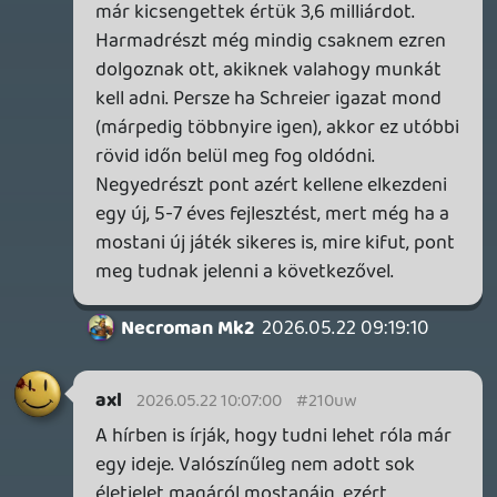
soliduss
2026.05.22 08:16:24
#210tx
Destiny 2 finish... egyik szemem sír... a
másik nevet.
KIváncsi vagyok, hogy ez valaminek az
előszele... vagy kapnak e mé egy esélyt 😃