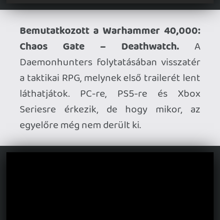
Készül a Warhammer Age of Sigmar:
Deathmaster.
A 2D-s akció-
platformerben egy Skaven orgyilkost
irányíthatunk majd. Egyelőre csak egy
teaser videót láthattunk róla, annyi
azonban kiderült, hogy a játék 2027-ben
érkezik PC-re, PS5-re, Xbox Seriesre és
Switch 2-re.
Mocorog a Crazy Taxi.
Azt egy ideje már