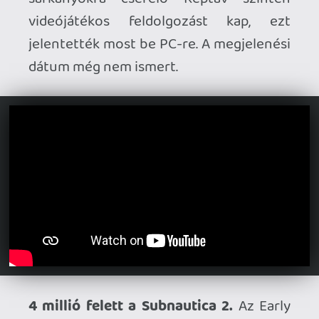
nevével fémjelzett szerepjáték legújabb
kedvcsinálója először villantja meg a
készülő cím játékmenetét.