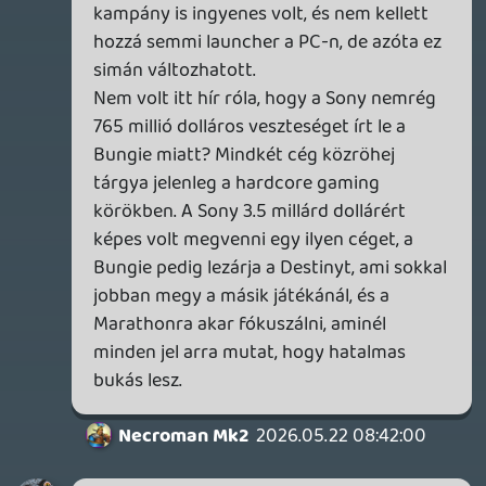
Necroman Mk2
2026.05.22 08:44:38
#210ub
A The Florist egészen jól hozza a túlélő-
horror elemeit. Érdekel, pedig nem
rajognom a múfajért.
2026.05.22 08:42:58
#210u9
Próbálják a D2 játékosokat átterelni a
Marathonra. Annak is azt hiszem júniusban
fog érkezni egy tartalmi frissítése.
sQr
2026.05.22 08:32:44
Necroman Mk2
2026.05.22 08:42:00
#210u8
Akkor lehet mégis beleugrok a Destiny-be,
ha már tudom, hogy le lesz zárva. Pláne,
hogy ingyen is elég sok mindent lehet
benne elérni, vagy nem?
Ennek amúgy van különálló launchere,