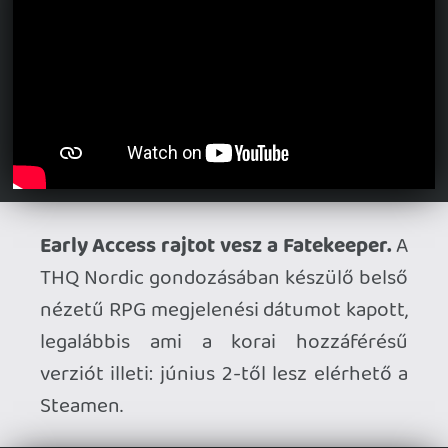
hozzá. Sokkal de sokkal jobban jártak
volna, ha megcsinálják mint egy Destiny
mellékág, minden adott lett volna rá. A D2
beszántása már benne volt a levegőben jó
ideje, egyszerűenmanapság ennyi embert
nem tud eltartani, hiába lett szerintem a
Renegades egy bitang jó DLC, látszik, hogy
sokkal nagyobb potenciál lett volna a
játékban mint amire végül kifuttatták.
Nagyon kár lenne értük, de jelen
pillanatban hangyaf*sznyi esélyt látok rá,
hogy két-három év múlva még léteznek,
legalább is ebben a felállásban. RIP.
Ákos23
2026.05.22 15:51:54
#210w8
Elvileg most az utolsó patchel jön egy
fullos kiadás amiben minden benne lesz,
amúgy sok minden ingyenes benne, de
azért a játék úgy van felépítve, h a fizetős
dlck nélkül sok falba fogsz ütközni.