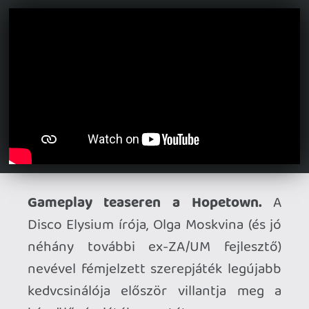
Necroman Mk2
2026.05.22 08:42:00
Ákos23
2026.05.22 15:49:38
#210w7
Mondjuk a marathont még mindig
könnyebb megmenteni most mint a
destinyt visszahozni. A destinyben a final
shape után behozott összes változtatást
lehurogta a közösség, szamszerűleg hiába
játszanak többen a destinyvel esetleg, a
játékos bázis 90%a eltűnt. A marathonnak
meg alapjaraton jó az értékelése, elvileg
sok játékosnak túl hardcore most a bungie
elviszi majd egy full casual irányba, ha
sikerül jó nekik, ha nem akkor vszinu gáz
van.
Vladi
2026.05.22 15:07:25
Vladi
2026.05.22 15:07:25
#210w1
Jó pár éve játszottam vele, akkor több
kampány is ingyenes volt, és nem kellett