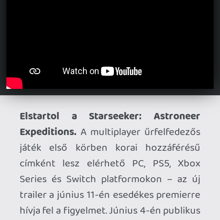
példány felett járnak.
Új traileren az Echoes of Aincrad.
A
Sword Art Online világát bővítő akció-
RPG új kedvcsinálója a játékmenet
legfontosabb elemeit veszi sorra hét
percben – a megjelenés július 10-én
várható PC-n, PS5-ön és Xbox Seriesen.