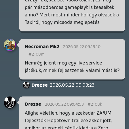
2 napja
7
IAN LIVINGSTONE - A VÉR-SZIGET LABIRINTUSA
KÖNYV
2 napja
2
DENSHATTACK!
TESZT
3 napja
9
A SONY MARAD A TERVNÉL – EZ TÖRTÉNT PÉNTEKEN
Továbbá: CloverPit, Marvel Tokon: Fighting Souls.
4 napja
12