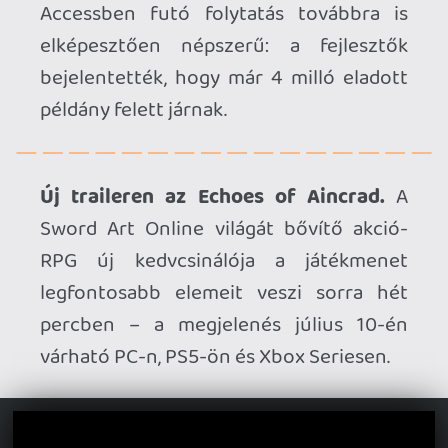
Ahhoz, hogy te is hozzászólj, be kell
jelentkezned!
Ghz
2026.05.22 20:25:34
#210wl
Rendkívül sajnálatos ami a Bungieval
történik de sajnos teljes egészében
maguknak köszönhető. Jelen állás szerint
nagyon kics esély van arra, hogy a
Marathont visszahozzák a sírból,
egyszerűen a core gameplay nem elég