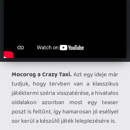
Új gameplay traileren a The Florist.
A
műfaj klasszikusait megidéző rögzített
kamerás túlélő-horror új videóban
mutogatja nekünk a halálos kertet. A
megjelenés továbbra is idén várható PC,
PS5 és Xbox Series platformokon.