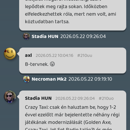
CORSAIR CLIPPER PRO MINI 60 - KICSI, DE ERŐS
TESZT
Információk
Oké, értem és elfogadom!
5 órája
FIRE EMBLEM: FORTUNE'S WEAVE DIRECT, MAFIA: THE OLD
COUNTRY DLC – EZ TÖRTÉNT KEDDEN
Továbbá: Crimson Moon, The Walking Dead: Streets of
Survival, Endless Legend II.
22 órája
3
GAME PASS: AUGUSZTUS ELSŐ HETEI
A Beast of Reincarnation premier árnyékában ezúttal
inkább a Premium előfizetők könyvtára növekedik majd
a következő néhány napban.
1 napja
7
HETI MEGJELENÉSEK | 2026 #32
PREMIER