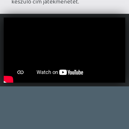
hozzá semmi launcher a PC-n, de azóta ez
simán változhatott.
Nem volt itt hír róla, hogy a Sony nemrég
765 millió dolláros veszteséget írt le a
Bungie miatt? Mindkét cég közröhej
tárgya jelenleg a hardcore gaming
körökben. A Sony 3.5 millárd dollárért
képes volt megvenni egy ilyen céget, a
Bungie pedig lezárja a Destinyt, ami sokkal
jobban megy a másik játékánál, és a
Marathonra akar fókuszálni, aminél
minden jel arra mutat, hogy hatalmas
bukás lesz.
Necroman Mk2
2026.05.22 08:42:00
theSickness
2026.05.22 14:53:43
#210vz
Jól emlékszel, a furcsa inkább az, hogy
mostanáig nem adtak életjelet. Mivel
mostanság nem csak a Crazy Taxiról
beszéltek, nem lepne meg, ha két hét
múlva, a Summer Game Fest alkalmával