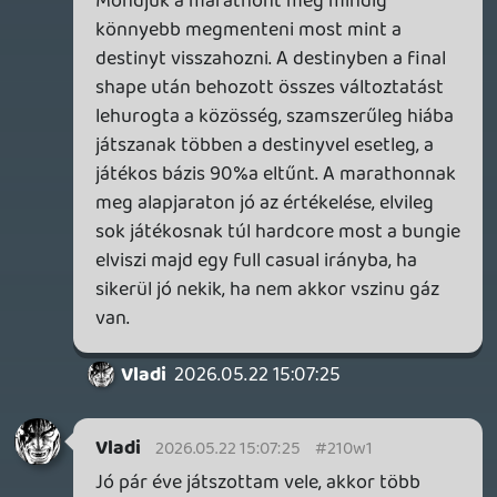
aktív fejlesztési időszakban. ("...we will
begin work incubating our next games.")
sQr
2026.05.22 08:32:44
sQr
2026.05.22 08:58:09
#210ui
Rettenetesen kíváncsi vagyok a
Fatekeeper-re és nyilván a Hopetown-on
is rajta tartom a szemem.
Dude
2026.05.22 08:52:43
#210ug
Warhammer 40,000: Chaos Gate –
Deathwatch must buy. Szóval örülök a
bejelntésnek. Csak legyen a főboss
kevésbé szopatós.
Wyrmspan egy jó játék. Csak szvsz nem
szép az art. A sárkányok jók, a tojások
szépek, viszont a többi nagyon összevissza
kicsit béna benyomást kelt.