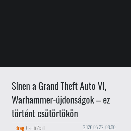
Sínen a Grand Theft Auto VI,
Warhammer-újdonságok – ez
történt csütörtökön
drag
Csető Zsolt
2026.05.22. 08:00
Sínen a Grand Theft Auto VI.
A Take-Two
vezérigazgatója, Strauss Zelnick a kiadó
aktuális üzleti jelentése kapcsán
bejelentette, hogy a november 19-re
kitűzött megjelenést jelen állás szerint
képesek lesznek tartani, egyben
megerősítette azt is, hogy a nyáron indul
a játék marketingkampánya.