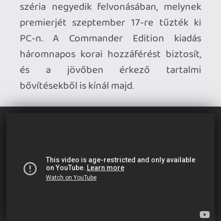
Bemutatkozott a Warhammer 40,000:
Chaos Gate – Deathwatch.
A
Daemonhunters folytatásában visszatér
a taktikai RPG, melynek első trailerét lent
láthatjátok. PC-re, PS5-re és Xbox
Seriesre érkezik, de hogy mikor, az
egyelőre még nem derült ki.