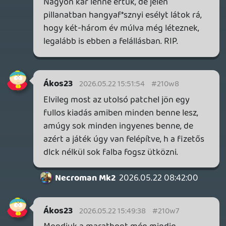
pár másodperces gameplayt is teaseltek
anno? Mert most mindenhol úgy olvasok a
Taxiról, hogy micsoda meglepetés.
Necroman Mk2
2026.05.22 09:19:10
#210um
Nemrég jelent meg egy live service
játékuk, minek fejleszzenek valami mást is?
Drazse
2026.05.22 09:03:23
Drazse
2026.05.22 09:04:53
#210uk
Aligha véletlen, hogy a szakadár ZA/UM
fejlesztők Hopetown trailere akkor jött,
amikor az eredeti cégük kiadta a Zero
Parades-t. 😃 De ez láthatóan közelebb áll
a Disco Elysiumhoz, mint a ZP.
2026.05.22 09:03:23
#210uj
A blogposzt alapján igazából semmi nincs