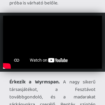
Early Access rajtot vesz a Fatekeeper.
A
THQ Nordic gondozásában készülő belső
nézetű RPG megjelenési dátumot kapott,
legalábbis ami a korai hozzáférésű
verziót illeti: június 2-től lesz elérhető a
Steamen.
Gameplay teaseren a Hopetown.
A
Disco Elysium írója, Olga Moskvina (és jó
néhány további ex-ZA/UM fejlesztő)