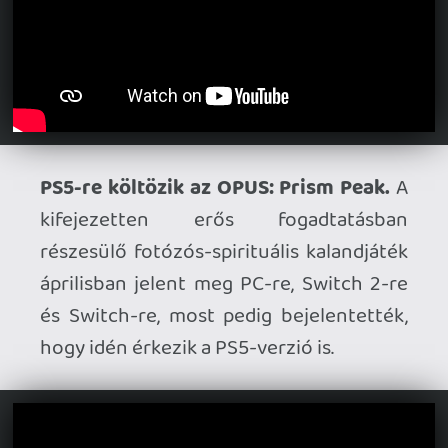
továbbgondoló, és a madarakat
sárkányokra cserélő Reptáv szintén
videójátékos feldolgozást kap, ezt
jelentették most be PC-re. A megjelenési
dátum még nem ismert.
4 millió felett a Subnautica 2.
Az Early
Accessben futó folytatás továbbra is
elképesztően népszerű: a fejlesztők
bejelentették, hogy már 4 milló eladott