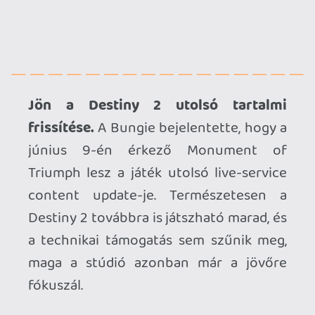
PS5-re költözik az OPUS: Prism Peak.
A
kifejezetten erős fogadtatásban
részesülő fotózós-spirituális kalandjáték
áprilisban jelent meg PC-re, Switch 2-re
és Switch-re, most pedig bejelentették,
hogy idén érkezik a PS5-verzió is.
Elstartol a Starseeker: Astroneer