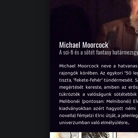
Michael Moorcock
A sci-fi és a sötét fantasy határmezsgyé
Michael Moorcock neve a hatvanas é
rajongók körében. Az egykori "50 le
tiszta, "fekete-fehér" tündérmeséit. 
megértését kereste, amiben az erősz
tükrözték a valóságunk sötétebbik
Melibonéi (pontosan: Melnibonéi) El
kiadványokban azért hagyott némi 
novella) fémjelzi Elric útját, a jelen
univerzumban való elmélyülésre...