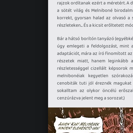
rajzok ordítanak ezért a méretért. A
a sötét világ és Melniboné birodalm
korrekt, gyorsan halad az olvasó 
részleteken... És a kicsit erőltetett
Bár a hátsó borítón tanyázó (egyébk
úgy emlegeti a feldolgozást, mint a
adaptációt, mára az író finomított az
részetek miatt, hanem leginkább a
részletességgel cizellált képsorok m
melnibonéiak kegyetlen szórakozá
cenobiták tuti jól éreznék magukat
sokalltam az olykor öncélú erősza
cenzúrázva jelent meg a sorozat.)