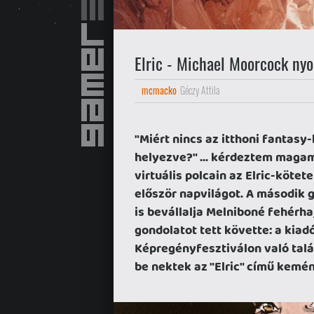
Elric - Michael Moorcock ny
mcmacko
Géczy Attila
"Miért nincs az itthoni fantas
helyezve?" ... kérdeztem maga
virtuális polcain az Elric-köte
először napvilágot. A második g
is bevállalja Melniboné fehérh
gondolatot tett követte: a kiad
Képregényfesztiválon való tal
be nektek az "Elric" című kem