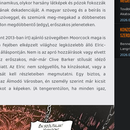
MEGJE
 dinamikus, olykor harsány látképek és pózok fokozzák
Tovább
ának dekadenciáját. A magyar szöveg és a beírás is
Akato
a szöveggel, és szemünk meg-megakad a döbbenetes
Sombr
2026.0
 módon megdöbbentő (edgy), erőszakos jeleneteken.
KONZO
SZERD
ént 2013-ban írt) ajánló szövegében Moorcock maga is
Benne
 fejében elképzelt világhoz legközelebb álló Elric-
Langri
 álláspontján. Nem is az apró hozzáírások vagy elvett
Point 
2026.0
z erőszakos, már-már Clive Barker stílusát idéző
iatt. Az Elric nem szégyellős, ha kínzásokat, vagy a
sát kell részleteiben megmutatni. Egy biztos, a
 az Álmodó Városban, én személy szerint már kicsit
kot a képeken. (A tengerentúlon, ha minden igaz,