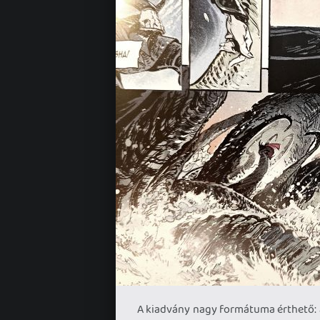
A kiadvány nagy formátuma érthető: a 