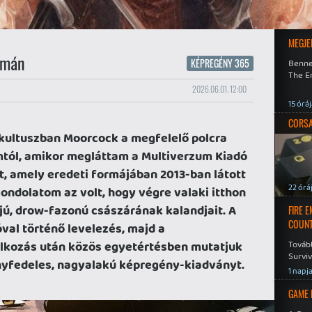
MEGJE
omán
KÉPREGÉNY 365
Benne
The En
2026.06.01. 12:00
15 órá
CORSAI
y-kultuszban Moorcock a megfelelő polcra
mtól, amikor megláttam a Multiverzum Kiadó
tet, amely eredeti formájában 2013-ban látott
22 órá
ondolatom az volt, hogy végre valaki itthon
ajú, drow-fazonú császárának kalandjait. A
FIRE 
COUNT
óval történő levelezés, majd a
álkozás után közös egyetértésben mutatjuk
Továb
Surviv
ényfedeles, nagyalakú képregény-kiadványt.
1 napj
GAME 