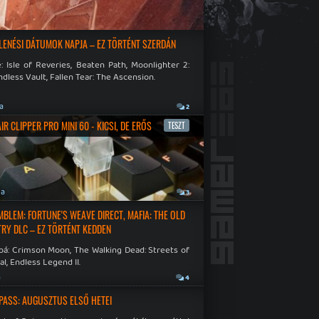
LENÉSI DÁTUMOK NAPJA – EZ TÖRTÉNT SZERDÁN
: Isle of Reveries, Beaten Path, Moonlighter 2:
dless Vault, Fallen Tear: The Ascension.
ja
2
R CLIPPER PRO MINI 60 - KICSI, DE ERŐS
TESZT
ja
3
EMBLEM: FORTUNE'S WEAVE DIRECT, MAFIA: THE OLD
RY DLC – EZ TÖRTÉNT KEDDEN
bá: Crimson Moon, The Walking Dead: Streets of
al, Endless Legend II.
a
4
PASS: AUGUSZTUS ELSŐ HETEI