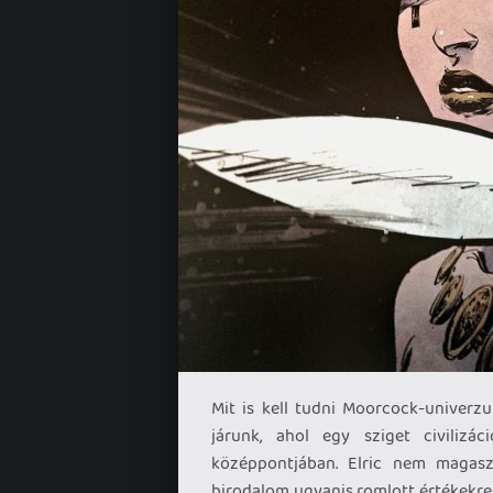
Mit is kell tudni Moorcock-univerz
járunk, ahol egy sziget civilizác
középpontjában. Elric nem magaszt
birodalom ugyanis romlott értékekre,