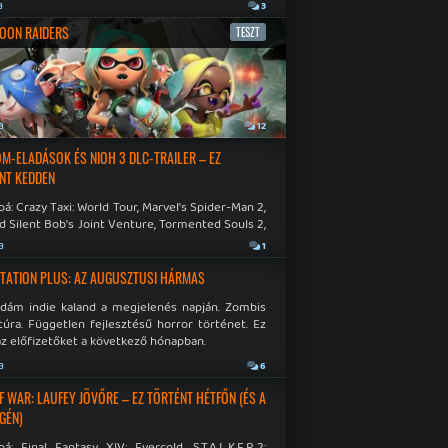
a
3
OON RAIDERS
TESZT
a
12
M-ELADÁSOK ÉS NIOH 3 DLC-TRAILER – EZ
NT KEDDEN
á: Crazy Taxi: World Tour, Marvel's Spider-Man 2,
d Silent Bob's Joint Venture, Tormented Souls 2,
e Room in Hell, Slain 2: The Beast Within.
a
1
TATION PLUS: AZ AUGUSZTUSI HÁRMAS
idám indie kaland a megjelenés napján. Zombis
túra. Független fejlesztésű horror történet. Ez
az előfizetőket a következő hónapban.
a
6
F WAR: LAUFEY JÖVŐRE – EZ TÖRTÉNT HÉTFŐN (ÉS A
GÉN)
á: Final Fantasy XIV: Evercold, S.T.A.L.K.E.R.2: