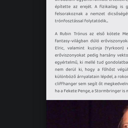
építette az erejét. A fizikailag i
felsorakoznak a nemzet dicsőségét
trónfosztással folytatódik...
A Rubin Trónus az első kötete Mel
fantasy-világban dúló erőviszonyoka
Elric, valamint kuzinja (Yyrkoon) 
erőviszonyokat pedig harsány vekto
egyértelmű, ki mellé tud gondolatba
nem derül ki, hogy a főhőst végül
különböző árnyalatain lépdel, a roko
cliffhanger sem segít őt megkedvelni.
ha a Fekete Penge, a Stormbringer is