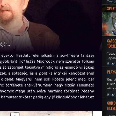
7 napj
SPLAT
8 napj
CAPCO
jén...
TÖRTÉ
Tovább
vektől kezdett felemelkedni a sci-fi és a fantasy
Jay an
gjobb brit író" listás Moorcock nem szerette Tolkien
No Mor
8 napj
Saját sztorijait tekintve mindig is az esendő világkép
PLAYS
ak, a sötétség, és a politika intrikái kendőzetlenül
 oldalát. Magyarul nem sok kötete jelent meg, bár
Egy v
túlélő
ric története antikváriumban nagy ritkán fellelhető
várja 
nyomot maga után. Mára harminc történet (regény,
9 napj
leg bemutatott kötet pedig egy jó kiindulópont lehet az
GOD O
HÉTVÉ
Tovább