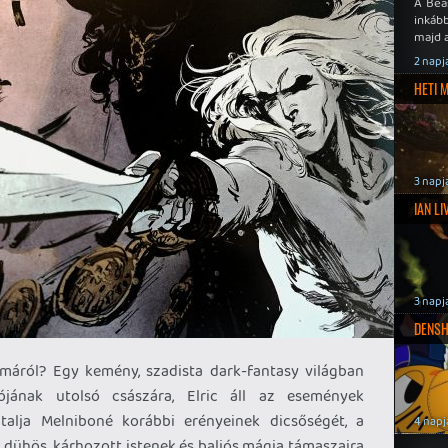
A Bea
inkáb
majd 
2 napj
HETI 
3 napj
IAN L
3 napj
DENSH
umáról? Egy kemény, szadista dark-fantasy világban
iójának utolsó császára, Elric áll az események
alja Melniboné korábbi erényeinek dicsőségét, a
4 napj
 dühös, kárhozott istenek és baljós mágia támaszaira