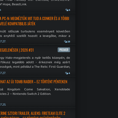
f Hope, BeastLink.
a
5
A PC-N: MEGNÉZTÜK MIT TUD A CONKER ÉS A TÖBBI
AFELÉ KOMPATIBILIS JÁTÉK
múlt időszak turbulens eseményeit követően
is enyhítő szellőt hozott a levegőbe, mikor a
oft bejelentette, hogy PC-re is kiterjesztik az
7.27.
23
Original visszafelé kompatibilitást. Lássuk,
 jutottak...
MEGJELENÉSEK | 2026 #31
PREMIER
egy Halo-megjelenés a nyár kellős közepén, de
 fókusz legalább adott - érkeznek még azért
sségek, mint például a The Relic: First Guardian,
blade Chronicles 2 és a Dispatch új átiratai vagy
7.27.
4
 a Mistfall Hunter
HAT AZ ÚJ TOMB RAIDER – EZ TÖRTÉNT PÉNTEKEN
bbá: Kingdom Come Salvation, Xenoblade
cles 2 – Nintendo Switch 2 Edition.
7.25.
INE SZTORI TRAILER, ALIENS: FIRETEAM ELITE 2