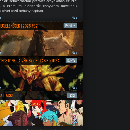
st of Reincarnation premier árnyékában ezúttal
b a Premium előfizetők könyvtára növekedik
a következő néhány napban.
a
7
MEGJELENÉSEK | 2026 #32
PREMIER
a
7
IVINGSTONE - A VÉR-SZIGET LABIRINTUSA
KÖNYV
a
2
ATTACK!
TESZT
a
9