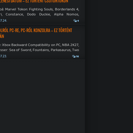
LENÉSI DÁTUM – EZ TÖRTÉNT CSÜTÖRTÖKÖN
á: Marvel Tokon: Fighting Souls, Borderlands 4,
ri, Constance, Dodo Duckie, Alpha Nomos,
as: Negative Frames.
7.24.
4
LRÓL PC-RE, PC-RŐL KONZOLRA – EZ TÖRTÉNT
ÁN
: Xbox Backward Compatibility on PC, NBA 2K27,
sser: Sea of Sword, Fountains, Parkasaurus, Two
Hospital: Full Health Collection.
7.23.
16