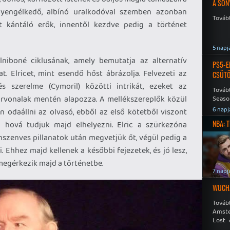
A SON
s gyengélkedő, albínó uralkodóval szemben azonban
Tovább
 kántáló erők, innentől kezdve pedig a történet
5 napj
niboné ciklusának, amely bemutatja az alternatív
PS5-E
t. Elricet, mint esendő hőst ábrázolja. Felvezeti az
CSÜT
és szerelme (Cymoril) közötti intrikát, ezeket az
Tovább
rvonalak mentén alapozza. A mellékszereplők közül
Seaso
Speed
6 napj
n odaállni az olvasó, ebből az első kötetből viszont
NBA: 
 hová tudjuk majd elhelyezni. Elric a szürkezóna
nszenves pillanatok után megvetjük őt, végül pedig a
 Ehhez majd kellenek a későbbi fejezetek, és jó lesz,
 megérkezik majd a történetbe.
7 napj
WUCHA
Továb
Amste
Lost 
Never