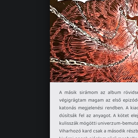
A másik sirámom az album rövidsé
végigrágtam magam az első epizódo
katonás megjelenési rendben. A ki
dúsítsák fel az anyagot. A kötet el
kulisszák mögötti univerzum-bemutató
Viharhozó kard csak a második részbe