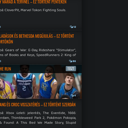
Y MARAD A TERVNÉL – EZ TÖRTÉNT PÉNTEKEN
á: CloverPit, Marvel Tokon: Fighting Souls.
a
12
LADÁSOK ÉS BETHESDA MEGÚJULÁS – EZ TÖRTÉNT
ÖRTÖKÖN
á: Gears of War: E-Day, Rideshare "Stimulator",
ns of Books and Keys, SpeedRunners 2: King of
.
a
86
THE RUN
TESZT
a
6
NG ÉS CROC VISSZATÉRÉS – EZ TÖRTÉNT SZERDÁN
bá: Xbox üzleti jelentés, The Eventide, 1666:
rdam, Thimbleweed Park 2, Pokémon Pokopia,
& Found: A This Bed We Made Story, Stupid
 Dies.