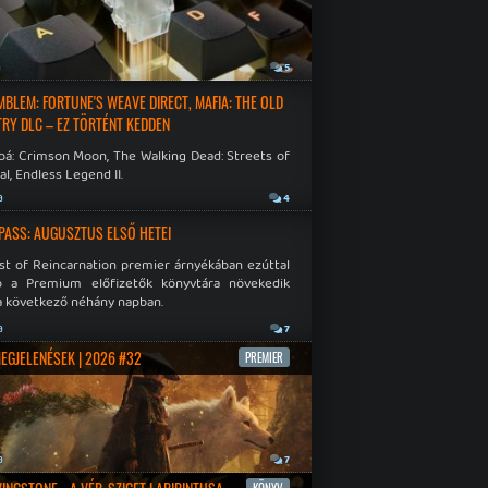
a
5
EMBLEM: FORTUNE'S WEAVE DIRECT, MAFIA: THE OLD
RY DLC – EZ TÖRTÉNT KEDDEN
bá: Crimson Moon, The Walking Dead: Streets of
al, Endless Legend II.
a
4
PASS: AUGUSZTUS ELSŐ HETEI
st of Reincarnation premier árnyékában ezúttal
b a Premium előfizetők könyvtára növekedik
a következő néhány napban.
a
7
MEGJELENÉSEK | 2026 #32
PREMIER
a
7