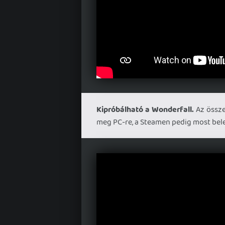
Kipróbálható a Wonderfall.
Az össze
meg PC-re, a Steamen pedig most bel