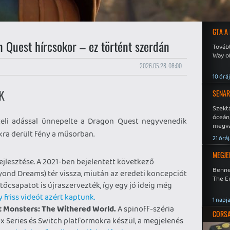
GTA A
 Quest hírcsokor – ez történt szerdán
Tovább
Way o
2026.05.28. 08:00
10 órá
K
SENAR
Szekt
óceán
teli adással ünnepelte a Dragon Quest negyvenedik
megva
kra derült fény a műsorban.
becsa
21 órá
MEGJE
ejlesztése. A 2021-ben bejelentett következő
Benne
yond Dreams) tér vissza, miután az eredeti koncepciót
The En
ztőcsapatot is újraszervezték, így egy jó ideig még
 friss videót azért kaptunk.
1 napj
 Monsters: The Withered World.
A spinoff-széria
CORSAI
x Series és Switch platformokra készül, a megjelenés