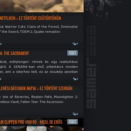
 NETFLIXEN – EZ TÖRTÉNT CSÜTÖRTÖKÖN
á: Warrior Cats: Clans of the Forest, Onimusha:
f the Sword, TOEM 2, Quake remaster.
ja
7
A: THE SACRAMENT
TESZT
ások, mélytengeri rémek és egy realisztikus
járó. A SENARA-ban első pillantásra minden
n, ami a sikerhez kell, ez az összkép azonban
pós.
ja
1
LENÉSI DÁTUMOK NAPJA – EZ TÖRTÉNT SZERDÁN
: Isle of Reveries, Beaten Path, Moonlighter 2:
dless Vault, Fallen Tear: The Ascension.
a
2
R CLIPPER PRO MINI 60 - KICSI, DE ERŐS
TESZT