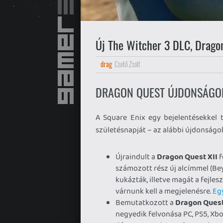
Új The Witcher 3 DLC, Dragon
drag
Csető Zsolt
DRAGON QUEST ÚJDONSÁGO
A Square Enix egy bejelentésekkel 
születésnapját – az alábbi újdonságo
Újraindult a
Dragon Quest XII
f
számozott rész új alcímmel (Be
kukázták, illetve magát a fejles
várnunk kell a megjelenésre.
Egy
Bemutatkozott a
Dragon Quest
negyedik felvonása PC, PS5, Xbo