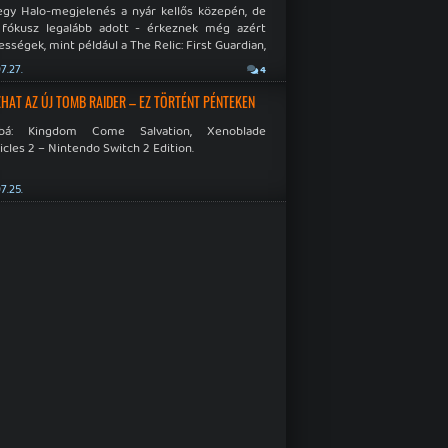
egy Halo-megjelenés a nyár kellős közepén, de
 fókusz legalább adott - érkeznek még azért
sségek, mint például a The Relic: First Guardian,
blade Chronicles 2 és a Dispatch új átiratai vagy
7.27.
4
 a Mistfall Hunter
HAT AZ ÚJ TOMB RAIDER – EZ TÖRTÉNT PÉNTEKEN
bbá: Kingdom Come Salvation, Xenoblade
cles 2 – Nintendo Switch 2 Edition.
7.25.