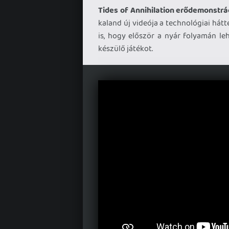
Tides of Annihilation erődemonstrá
kaland új videója a technológiai hátt
is, hogy először a nyár folyamán le
készülő játékot.