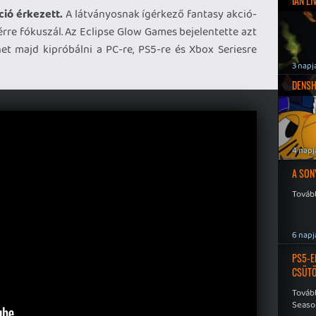
IAN L
ció érkezett.
A látványosnak ígérkező fantasy akció-
érre fókuszál. Az Eclipse Glow Games bejelentette azt
het majd kipróbálni a PC-re, PS5-re és Xbox Seriesre
3 napj
DENSH
4 napj
A SON
Tovább
6 napj
PS5-E
CSÜT
Tovább
Seaso