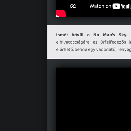
Ismét bővül a No Man's Sky.
S
elhivatottságára: az űrfelfedezős 
elérhető, benne egy vadonatúj fenyeg