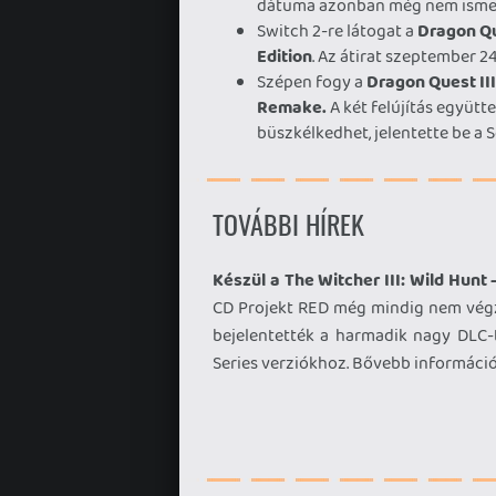
dátuma azonban még nem isme
Switch 2-re látogat a
Dragon Qu
Edition
. Az átirat szeptember 2
Szépen fogy a
Dragon Quest I
Remake.
A két felújítás együtt
büszkélkedhet, jelentette be a S
TOVÁBBI HÍREK
Készül a The Witcher III: Wild Hunt 
CD Projekt RED még mindig nem végze
bejelentették a harmadik nagy DLC-
Series verziókhoz. Bővebb informáci