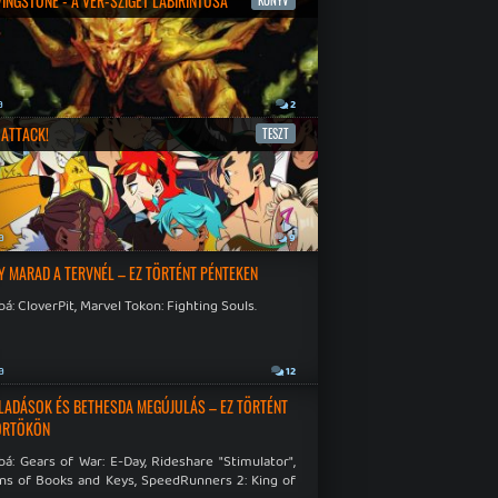
IVINGSTONE - A VÉR-SZIGET LABIRINTUSA
KÖNYV
a
2
ATTACK!
TESZT
a
9
Y MARAD A TERVNÉL – EZ TÖRTÉNT PÉNTEKEN
á: CloverPit, Marvel Tokon: Fighting Souls.
a
12
LADÁSOK ÉS BETHESDA MEGÚJULÁS – EZ TÖRTÉNT
ÖRTÖKÖN
á: Gears of War: E-Day, Rideshare "Stimulator",
ns of Books and Keys, SpeedRunners 2: King of