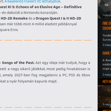
rt.
A bejelentő trailert itt láthatjátok.
est XI S: Echoes of an Elusive Age – Definitive
4-én debütál a Nintendo konzolján.
1 napj
II HD-2D Remake
és a
Dragon Quest I & II HD-2D
FIRE 
esen már több mint 4 millió eladott példánnyal
COUNT
quare Enix.
Továb
Surviv
2 napj
GAME 
A Bea
– Songs of the Past.
Azt egy ideje már tudjuk, hogy a
inkáb
tt a nagy sikerű játékkal, most pedig hivatalosan is
majd 
t, amely 2027-ben fog megjelenni a PC, PS5 és Xbox
2 napj
ókat a nyár folyamán kapunk majd.
HETI 
3 napj