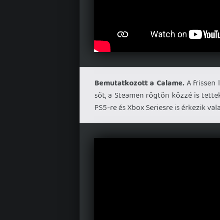
Bemutatkozott a Calame.
A frissen 
sőt, a Steamen rögtön közzé is tettek
PS5-re és Xbox Seriesre is érkezik va