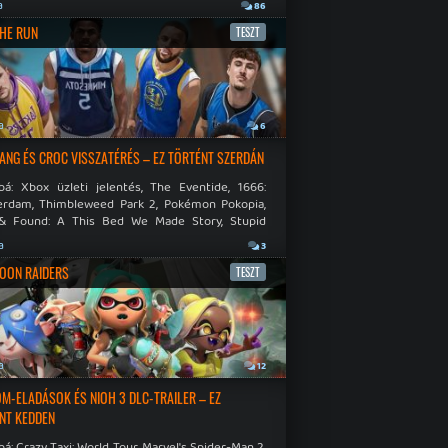
.
a
86
THE RUN
TESZT
a
6
NG ÉS CROC VISSZATÉRÉS – EZ TÖRTÉNT SZERDÁN
bá: Xbox üzleti jelentés, The Eventide, 1666:
rdam, Thimbleweed Park 2, Pokémon Pokopia,
& Found: A This Bed We Made Story, Stupid
 Dies.
a
3
OON RAIDERS
TESZT
a
12
M-ELADÁSOK ÉS NIOH 3 DLC-TRAILER – EZ
NT KEDDEN
á: Crazy Taxi: World Tour, Marvel's Spider-Man 2,