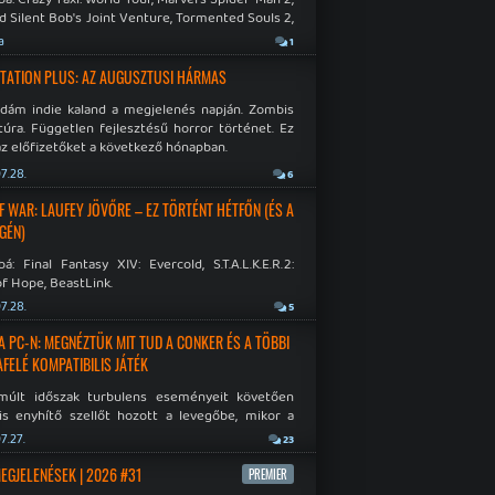
d Silent Bob's Joint Venture, Tormented Souls 2,
e Room in Hell, Slain 2: The Beast Within.
a
1
TATION PLUS: AZ AUGUSZTUSI HÁRMAS
idám indie kaland a megjelenés napján. Zombis
túra. Független fejlesztésű horror történet. Ez
az előfizetőket a következő hónapban.
7.28.
6
F WAR: LAUFEY JÖVŐRE – EZ TÖRTÉNT HÉTFŐN (ÉS A
GÉN)
á: Final Fantasy XIV: Evercold, S.T.A.L.K.E.R.2:
f Hope, BeastLink.
7.28.
5
A PC-N: MEGNÉZTÜK MIT TUD A CONKER ÉS A TÖBBI
AFELÉ KOMPATIBILIS JÁTÉK
múlt időszak turbulens eseményeit követően
is enyhítő szellőt hozott a levegőbe, mikor a
oft bejelentette, hogy PC-re is kiterjesztik az
7.27.
23
Original visszafelé kompatibilitást. Lássuk,
 jutottak...
MEGJELENÉSEK | 2026 #31
PREMIER