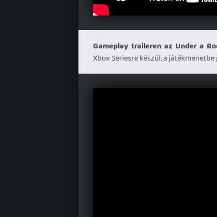
Gameplay traileren az Under a Ro
Xbox Seriesre készül, a játékmenetbe 