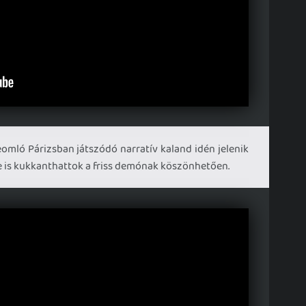
omló Párizsban játszódó narratív kaland idén jelenik
e is kukkanthattok a friss demónak köszönhetően.