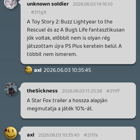
2 napja
7
IAN LIVINGSTONE - A VÉR-SZIGET LABIRINTUSA
KÖNYV
2 napja
2
DENSHATTACK!
TESZT
3 napja
9
A SONY MARAD A TERVNÉL – EZ TÖRTÉNT PÉNTEKEN
Továbbá: CloverPit, Marvel Tokon: Fighting Souls.
4 napja
12