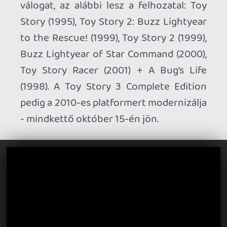
Ahhoz, hogy te is hozzászólj, be kell
jelentkezned!