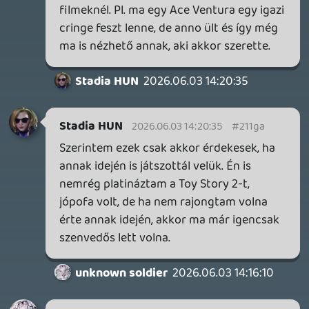
CORSAIR CLIPPER PRO MINI 60 - KICSI, DE ERŐS
TESZT
5 órája
FIRE EMBLEM: FORTUNE'S WEAVE DIRECT, MAFIA: THE OLD
COUNTRY DLC – EZ TÖRTÉNT KEDDEN
Továbbá: Crimson Moon, The Walking Dead: Streets of
Survival, Endless Legend II.
22 órája
3
GAME PASS: AUGUSZTUS ELSŐ HETEI
A Beast of Reincarnation premier árnyékában ezúttal
inkább a Premium előfizetők könyvtára növekedik majd
a következő néhány napban.
1 napja
7
HETI MEGJELENÉSEK | 2026 #32
PREMIER