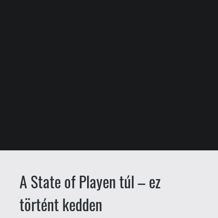
A State of Playen túl – ez
történt kedden
drag
Csető Zsolt
2026.06.03. 08:00
Bemutatkozott a Clutch.
A Forza
Horizon volt kreatív direktora, Mike
Brown által alapított Maverick Games
első játékáról van szó, amely marad a
kaptafánál, avagy most is egy nyitott
világú autóversenyre számíthatunk (csak
éppen extra narratív réteggel