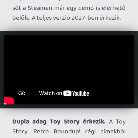
Nyáron jönnek a Fallout 76 átiratai.
A
Bethesda eredetileg 2026 elejére
tervezte a PS5 és Xbox Series verziókat -
erről nyilvánvalóan már lecsúsztunk,
most azonban kiderült, hogy valamikor a
nyár folyamán számíthatunk rájuk.