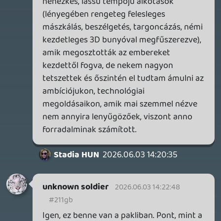
Venus demót lehúzom. Kedvelem a
zsánert. Mondjuk el is kéne valamikor
indítani is 😃