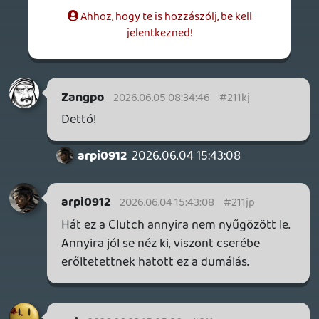
#211gb
Igen, ez benne van a pakliban. Pont, mint a
filmeknél. Pl. ma egy Ace Ventura egy igazi
cringe feszt lenne, de anno ült és így még
ma is nézhető annak, aki akkor szerette.
Stadia HUN
2026.06.03 14:20:35
Stadia HUN
2026.06.03 14:20:35
#211ga
Szerintem ezek csak akkor érdekesek, ha
annak idején is játszottál velük. Én is
nemrég platináztam a Toy Story 2-t,
jópofa volt, de ha nem rajongtam volna
érte annak idején, akkor ma már igencsak
szenvedős lett volna.
unknown soldier
2026.06.03 14:16:10
unknown soldier
2026.06.03 14:16:10
#211g9
A Toy Story 2: Buzz Lightyear to the