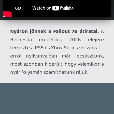
Zangpo
2026.06.05 08:34:46
#211kj
Dettó!
arpi0912
2026.06.04 15:43:08
arpi0912
2026.06.04 15:43:08
#211jp
Hát ez a Clutch annyira nem nyűgözött le.
Annyira jól se néz ki, viszont cserébe
erőltetettnek hatott ez a dumálás.
axl
2026.06.03 15:05:20
#211gg
Nálam az élvezhetőségükhöz sokszor az is
elég, ha már aktívan játszottam abban az
időszakban és nem feltétlenül adott
címmel vagy platformon, hanem csak
hasonszőrűekkel. Így nagyjából tudom
előzetesen pozicionálni az elvárásaimat, a
korszak iránti nosztalgikus érzések pedig
segítik az átszellemülést. Például a
Shenmue I-II. tavaly kerültek nálam