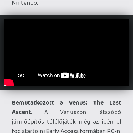
Dupla adag Toy Story érkezik.
A Toy
Story: Retro Roundup! régi címekből
válogat, az alábbi lesz a felhozatal: Toy
Story (1995), Toy Story 2: Buzz Lightyear
to the Rescue! (1999), Toy Story 2 (1999),
Buzz Lightyear of Star Command (2000),
Toy Story Racer (2001) + A Bug’s Life
(1998). A Toy Story 3 Complete Edition
pedig a 2010-es platformert modernizálja
- mindkettő október 15-én jön.