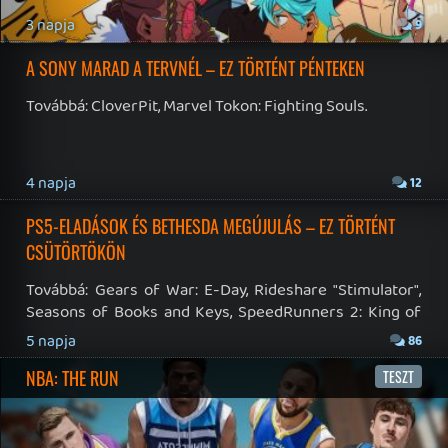
19 éve videójáték minden nap! Copyright 365 Media Kft
Impresszum
|
Hirdetési ajánlatunk
|
Felhasználási feltételek
|
Adatvédelmi elveink
|
Sütik
Hírek
|
Cikkek
|
Podcastok
|
Blogok
|
Gaming Fórum
|
Offtopic Fórum
RSS
|
Blog RSS
|
Podcast RSS
|
Instagram
|
Youtube
|
Facebook
|
Twitter
|
Patreon