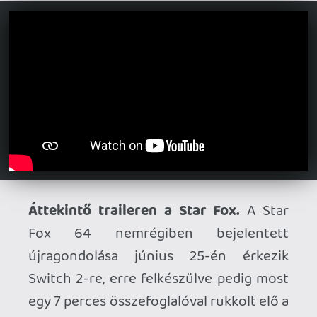
Nintendo.
Bemutatkozott a Venus: The Last
Ascent.
A Vénuszon játszódó
járműépítős túlélőjáték még az idén el
fog startolni Early Access formában PC-n,
sőt a Steamen már egy demó is elérhető
belőle. A teljes verzió 2027-ben érkezik.