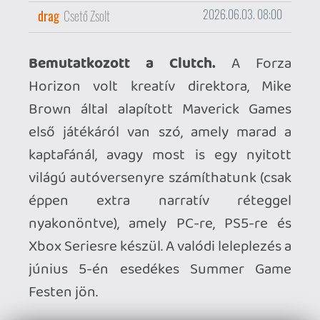
nyakonöntve), amely PC-re, PS5-re és
Xbox Seriesre készül. A valódi leleplezés a
június 5-én esedékes Summer Game
Festen jön.
Áttekintő traileren a Star Fox.
A Star
Fox 64 nemrégiben bejelentett
újragondolása június 25-én érkezik
Switch 2-re, erre felkészülve pedig most
egy 7 perces összefoglalóval rukkolt elő a