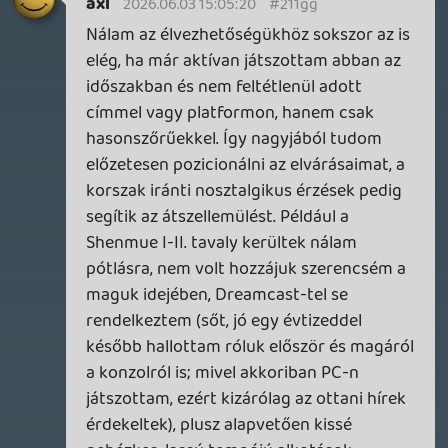
Rescue! és az A Bug’s Life fantasztikusan
jók voltak, előbbit nem is olyan rég
játszottam újra PS Plus keretein belül. A
többit nem ismerem.
axl
2026.06.03 10:35:45
theSickness
2026.06.03 11:25:38
#211ff
A Star Fox trailer a hossza alapján
megmutatja a játék 10%-át.
axl
2026.06.03 10:35:45
#211fa
Fú, a Toy Story-val mennyit játszottunk
Mega Drive-on! Nagyon szerettem. A
többit nem ismerem, de jópofának tűnnek.
Elképzelhető, hogy érdekelni fog a
kollekció.
Dude
2026.06.03 09:54:32
#211f1